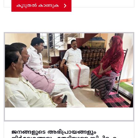
കൂടുതൽ കാണുക
ജനങ്ങളുടെ അഭിപ്രായങ്ങളും