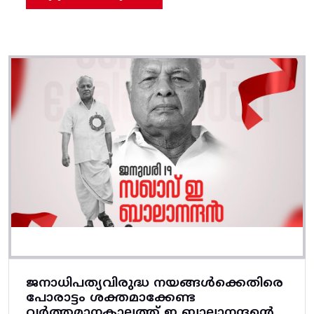
ജനാധിപത്യവിരുദ്ധ നയങ്ങൾക്കെതിരെ
പോരാട്ടം ശക്തമാക്കേണ്ട
വർത്തമാനകാലത്ത് ഇ ബാലാനന്ദന്റെ