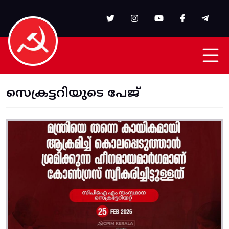
Skip to main content
സെക്രട്ടറിയുടെ പേജ്