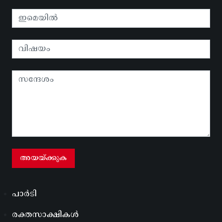
പാർടി
രക്തസാക്ഷികൾ