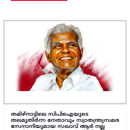
തമിഴ്നാട്ടിലെ സിപിഐയുടെ
തലമുതിർന്ന നേതാവും സ്വാതന്ത്ര്യസമര
സേനാനിയുമായ സഖാവ് ആർ നല്ല