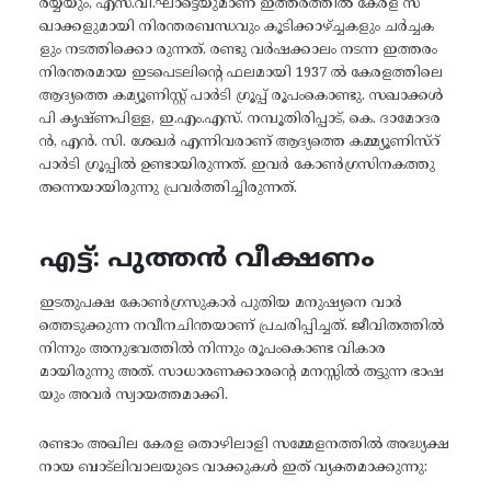
രയ്യയും, എസ്.വി.ഘാട്ടെയുമാണ് ഇത്തരത്തിൽ കേരള സ
ഖാക്കളുമായി നിരന്തരബന്ധവും കൂടിക്കാഴ്ച്ചകളും ചർച്ചക
ളും നടത്തിക്കൊ രുന്നത്. രണ്ടു വർഷക്കാലം നടന്ന ഇത്തരം
നിരന്തരമായ ഇടപെടലിന്റെ ഫലമായി 1937 ൽ കേരളത്തിലെ
ആദ്യത്തെ കമ്യൂണിസ്റ്റ് പാർടി ഗ്രൂപ്പ് രൂപംകൊണ്ടു. സഖാക്കൾ
പി കൃഷ്ണപിള്ള, ഇ.എം.എസ്. നമ്പൂതിരിപ്പാട്, കെ. ദാമോദര
ൻ, എൻ. സി. ശേഖർ എന്നിവരാണ് ആദ്യത്തെ കമ്മ്യൂണിസ്റ്
പാർടി ഗ്രൂപ്പിൽ ഉണ്ടായിരുന്നത്. ഇവർ കോൺഗ്രസിനകത്തു
തന്നെയായിരുന്നു പ്രവർത്തിച്ചിരുന്നത്.
എട്ട്: പുത്തൻ വീക്ഷണം
ഇടതുപക്ഷ കോൺഗ്രസുകാർ പുതിയ മനുഷ്യനെ വാർ
ത്തെടുക്കുന്ന നവീനചിന്തയാണ് പ്രചരിപ്പിച്ചത്. ജീവിതത്തിൽ
നിന്നും അനുഭവത്തിൽ നിന്നും രൂപംകൊണ്ട വികാര
മായിരുന്നു അത്. സാധാരണക്കാരന്റെ മനസ്സിൽ തട്ടുന്ന ഭാഷ
യും അവർ സ്വായത്തമാക്കി.
രണ്ടാം അഖില കേരള തൊഴിലാളി സമ്മേളനത്തിൽ അദ്ധ്യക്ഷ
നായ ബാട്ലിവാലയുടെ വാക്കുകൾ ഇത് വ്യക്തമാക്കുന്നു: