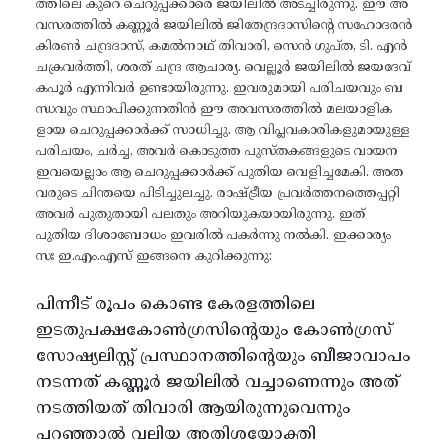
ത്തിലെ കുറെ ചെറുപ്പക്കാരെ ജയിലിൽ അടച്ചിരുന്നു. ഈ അ
വസരത്തിൽ കണ്ണൂർ ജയിലിൽ ജിതേന്ദ്രദാസിന്റെ സഹോദരൻ
കിരൺ ചന്ദ്രദാസ്, കമൽനാഥ് തിവാരി, സെൻ ഗുപ്ത, ടി. എൻ
ചക്രവർത്തി, ശരത് ചന്ദ്ര ആചാര്യ. വെല്ലൂർ ജയിലിൽ ജയദേവ്
കപൂർ എന്നിവർ ഉണ്ടായിരുന്നു. ഇവരുമായി പരിചയവും ബ
ന്ധവും സ്ഥാപിക്കുന്നതിൻ ഈ അവസരത്തിൽ മലയാളിക
ളായ ചെറുപ്പക്കാർക്ക് സാധിച്ചു. ആ വിപ്ലവകാരികളുമായുള്ള
പരിചയം, ചർച്ച, അവർ കൊടുത്ത പുസ്തകങ്ങളുടെ വായന
ഇവയെല്ലാം ആ ചെറുപ്പക്കാർക്ക് പുതിയ വെളിച്ചമേകി. അത
വരുടെ ചിന്തയെ പിടിച്ചുലച്ചു. രാഷ്ട്രീയ പ്രവർത്തനത്തെപ്പറ്റി
അവർ പുതുതായി പലതും അറിയുകയായിരുന്നു. ഇത്
പുതിയ ദിശാബോധം ഇവരിൽ പകർന്നു നൽകി. ഇക്കാര്യം
സഃ ഇ.എം.എസ് ഇങ്ങനെ കുറിക്കുന്നു:
പിന്നീട് രൂപം കൊണ്ട കേരളത്തിലെ
ഇടതുപക്ഷകോൺഗ്രസിന്റെയും കോൺഗ്രസ്
സോഷ്യലിസ്റ്റ് പ്രസ്ഥാനത്തിന്റെയും ബീജാവാപം
നടന്നത് കണ്ണൂർ ജയിലിൽ വച്ചാണെന്നും അത്
നടത്തിയത് തിവാരി ആയിരുന്നുവെന്നും
പറഞ്ഞാൽ വലിയ അതിശയോക്തി