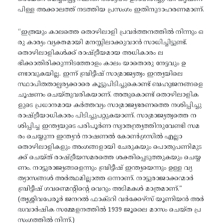
പിള്ള അക്കാലത്ത് നടത്തിയ പ്രസംഗം ഇതിനുദാഹരണമാണ്.
“ഇത്രയും കാലത്തെ തൊഴിലാളി പ്രവർത്തനത്തിൽ നിന്നും ഒ
രു കാര്യം വ്യക്തമായി മനസ്സിലാക്കുവാൻ സാധിച്ചിട്ടുണ്ട്.
തൊഴിലാളികൾക്ക് രാഷ്ട്രീയമായ അധികാരം ല
ഭിക്കാതിരിക്കുന്നിടത്തോളം കാലം യാതൊരു നേട്ടവും ഉ
ണ്ടാവുകയില്ല. ഇന്ന് ബ്രിട്ടീഷ് സാമ്രാജ്യത്വം ഇന്ത്യയിലെ
സ്ഥാപിതതാല്പര്യക്കാരെ കൂട്ടുപിടിച്ചുകൊണ്ട് ബഹുജനങ്ങളെ
ചൂഷണം ചെയ്തുവരികയാണ്. അതുകൊണ്ട് തൊഴിലാളിക
ളുടെ പ്രധാനമായ കർത്തവ്യം സാമ്രാജ്യഭരണത്തെ നശിപ്പിച്ചു
രാഷ്ട്രീയാധികാരം പിടിച്ചുപറ്റുകയാണ്. സാമ്രാജ്യത്വത്തെ ന
ശിപ്പിച്ച ഇന്ത്യയുടെ പരിപൂർണ സ്വാതന്ത്ര്യത്തിനുവേണ്ടി സമ
രം ചെയ്യുന്ന ഇന്ത്യൻ നാഷണൽ കോൺഗ്രസിൽ എല്ലാ
തൊഴിലാളികളും അംഗങ്ങളായി ചേരുകയും പൊതുപണിമുട
ക്ക് ചെയ്ത് രാഷ്ട്രീയസമരത്തെ ശക്തിപ്പെടുത്തുകയും ചെയ്യ
ണം. നാട്ടുരാജ്യങ്ങളെന്നും ബ്രിട്ടീഷ് ഇന്ത്യയെന്നും ഉള്ള വ്യ
ത്യാസങ്ങൾ അർത്ഥമില്ലാത്ത ഒന്നാണ്. നാട്ടുരാജാക്കന്മാർ
ബ്രിട്ടീഷ് ഗവണ്മെന്റിന്റെ വെറും അടിമകൾ മാത്രമാണ്."
(തൃശ്ശിവപേരൂർ ജനറൽ ഫാക്ടറി വർക്കേഴ്സ് യൂണിയൻ അർ
ദ്ധവാർഷിക സമ്മേളനത്തിൽ 1939 ജൂലൈ മാസം ചെയ്ത പ്ര
സംഗത്തിൽ നിന്ന്.)