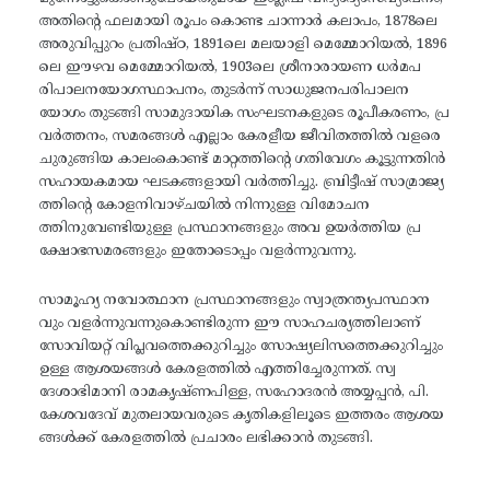
അതിന്റെ ഫലമായി രൂപം കൊണ്ട ചാന്നാർ കലാപം, 1878ലെ
അരുവിപ്പുറം പ്രതിഷ്ഠ, 1891ലെ മലയാളി മെമ്മോറിയൽ, 1896
ലെ ഈഴവ മെമ്മോറിയൽ, 1903ലെ ശ്രീനാരായണ ധർമപ
രിപാലനയോഗസ്ഥാപനം, തുടർന്ന് സാധുജനപരിപാലന
യോഗം തുടങ്ങി സാമുദായിക സംഘടനകളുടെ രൂപീകരണം, പ്ര
വർത്തനം, സമരങ്ങൾ എല്ലാം കേരളീയ ജീവിതത്തിൽ വളരെ
ചുരുങ്ങിയ കാലംകൊണ്ട് മാറ്റത്തിന്റെ ഗതിവേഗം കൂട്ടുന്നതിൻ
സഹായകമായ ഘടകങ്ങളായി വർത്തിച്ചു. ബ്രിട്ടീഷ് സാമ്രാജ്യ
ത്തിന്റെ കോളനിവാഴ്ചയിൽ നിന്നുള്ള വിമോചന
ത്തിനുവേണ്ടിയുള്ള പ്രസ്ഥാനങ്ങളും അവ ഉയർത്തിയ പ്ര
ക്ഷോഭസമരങ്ങളും ഇതോടൊപ്പം വളർന്നുവന്നു.
സാമൂഹ്യ നവോത്ഥാന പ്രസ്ഥാനങ്ങളും സ്വാത്രന്ത്യപസ്ഥാന
വും വളർന്നുവന്നുകൊണ്ടിരുന്ന ഈ സാഹചര്യത്തിലാണ്
സോവിയറ്റ് വിപ്ലവത്തെക്കുറിച്ചും സോഷ്യലിസത്തെക്കുറിച്ചും
ഉള്ള ആശയങ്ങൾ കേരളത്തിൽ എത്തിച്ചേരുന്നത്. സ്വ
ദേശാഭിമാനി രാമകൃഷ്ണപിള്ള, സഹോദരൻ അയ്യപ്പൻ, പി.
കേശവദേവ് മുതലായവരുടെ കൃതികളിലൂടെ ഇത്തരം ആശയ
ങ്ങൾക്ക് കേരളത്തിൽ പ്രചാരം ലഭിക്കാൻ തുടങ്ങി.