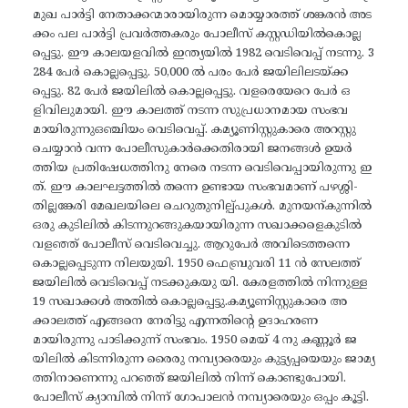
മുഖ പാർട്ടി നേതാക്കന്മാരായിരുന്ന മൊയ്യാരത്ത് ശങ്കരൻ അട
ക്കം പല പാർട്ടി പ്രവർത്തകരും പോലീസ് കസ്റ്റഡിയിൽകൊല്ല
പ്പെട്ടു. ഈ കാലയളവിൽ ഇന്ത്യയിൽ 1982 വെടിവെപ്പ് നടന്നു. 3
284 പേർ കൊല്ലപ്പെട്ടു. 50,000 ൽ പരം പേർ ജയിലിലടയ്ക്ക
പ്പെട്ടു. 82 പേർ ജയിലിൽ കൊല്ലപ്പെട്ടു. വളരെയേറെ പേർ ഒ
ളിവിലുമായി. ഈ കാലത്ത് നടന്ന സുപ്രധാനമായ സംഭവ
മായിരുന്നുഒഞ്ചിയം വെടിവെപ്പ്. കമ്യൂണിസ്റ്റുകാരെ അറസ്റ്റു
ചെയ്യാൻ വന്ന പോലീസുകാർക്കെതിരായി ജനങ്ങൾ ഉയർ
ത്തിയ പ്രതിഷേധത്തിനു നേരെ നടന്ന വെടിവെപ്പായിരുന്നു ഇ
ത്. ഈ കാലഘട്ടത്തിൽ തന്നെ ഉണ്ടായ സംഭവമാണ് പഴശ്ശി-
തില്ലങ്കേരി മേഖലയിലെ ചെറുതുനില്പ്പുകൾ. മുനയന്കുന്നിൽ
ഒരു കുടിലിൽ കിടന്നുറങ്ങുകയായിരുന്ന സഖാക്കളെകുടിൽ
വളഞ്ഞ് പോലീസ് വെടിവെച്ചു. ആറുപേർ അവിടെത്തന്നെ
കൊല്ലപ്പെടുന്ന നിലയുയി. 1950 ഫെബ്രുവരി 11 ൻ സേലത്ത്
ജയിലിൽ വെടിവെപ്പ് നടക്കുകയു യി. കേരളത്തിൽ നിന്നുള്ള
19 സഖാക്കൾ അതിൽ കൊല്ലപ്പെട്ടു.കമ്യൂണിസ്റ്റുകാരെ അ
ക്കാലത്ത് എങ്ങനെ നേരിട്ടു എന്നതിന്റെ ഉദാഹരണ
മായിരുന്നു പാടിക്കുന്ന് സംഭവം. 1950 മെയ് 4 നു കണ്ണൂർ ജ
യിലിൽ കിടന്നിരുന്ന രൈരു നമ്പ്യാരെയും കുട്ട്യപ്പയെയും ജാമ്യ
ത്തിനാണെന്നു പറഞ്ഞ് ജയിലിൽ നിന്ന് കൊണ്ടുപോയി.
പോലീസ് ക്യാമ്പിൽ നിന്ന് ഗോപാലൻ നമ്പ്യാരെയും ഒപ്പം കൂട്ടി.