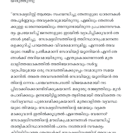
യിരുത്തുന്നു;
“സോഷ്യലിസ്റ്റ് ആശയം സംബന്ധിച്ചു ഞങ്ങളുടെ ധാരണകൾ
അപൂർണ്ണവും അവ്യക്തവുമായിരുന്നു. എങ്കിലും ഞങ്ങൾ
ക്കുള്ള ധാരണയെങ്കിലും അന്നുണ്ടായിരുന്ന പ്രചാരണസൗക
ര്യം ഉപയോഗിച്ച് ജനങ്ങളുടെ ഇടയിൽ വ്യാപിപ്പിക്കുവാൻ ഞ
ങ്ങൾ ശ്രമിച്ചു. സോഷ്യലിസത്തിന്റെ അടിസ്ഥാനപ്രമാണങ്ങ
ളെക്കുറിച്ച് പറയത്തക്ക വിവരമൊന്നുമില്ല. എന്നാൽ അവ
യുടെ സജീവ പ്രതീകമാണ് സോവിയറ്റ് യൂണിയൻ എന്ന് ഞ
ങ്ങൾക്ക് അറിയാമായിരുന്നു. എന്തുകൊണ്ടെന്നാൽ മുത
ലാളിത്തലോകത്തിൽ അതിഭയാനകരവും സർവ്വ
വ്യാപിയുമായ ഒരു സാമ്പത്തികക്കുഴപ്പം നടമാടുന്ന സമയ
മാണിത്. അതെ അവസരത്തിൽ സോവിയറ്റു യൂണിയൻ അ
തിന്റെ ഒന്നാം പഞ്ചവത്സരപദ്ധതി വിജയകരമായി നട
പ്പിലാക്കിക്കൊണ്ടിരിക്കുകയാണ്. മറ്റൊരു രാജ്യത്തിലും മുൻ
പൊരിക്കലും ഉണ്ടായിട്ടില്ലാത്തത്ര ത്വരിതമായി അവിടത്തെ സ
മ്പദ്‌വ്യവസ്ഥ പുരോഗമിക്കുകയാണ്. മുതലാളിത്ത വ്യവസ്ഥ
യുടെ തിന്മയും സോഷ്യലിസത്തിന്റെ മേന്മയും വ്യക്ത
മാക്കുവാൻ ഇതിൽക്കൂടുതൽ എന്തെങ്കിലും വേണോ?
സോഷ്യലിസത്തിന്റെ മൗലികപ്രമാണങ്ങൾ സംബന്ധിച്ച്
താത്വികാടിസ്ഥാനത്തിൽ പഠനം നടത്താൻ സൗകര്യം