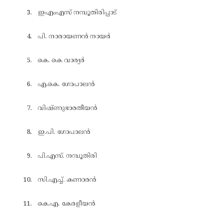
ഇഎംഎസ് നമ്പൂതിരിപ്പാട്
പി. നാരായണൻ നായർ
കെ. കെ വാര്യർ
എ.കെ. ഗോപാലൻ
വിഷ്ണുഭാരതീയൻ
ഇ.പി. ഗോപാലൻ
പി.എസ്. നമ്പൂതിരി
സി.എച്ച്. കണാരൻ
കെ.എ. കേരളീയൻ