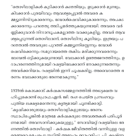
“തൊഴിലാളികൾ കുടിക്കാൻ കഞ്ഞിയും, ഉടുക്കാൻ മുണ്ടും,
കിടക്കാൻ പുരയിടവും ആവശ്യപ്പെട്ടാൽ അവരെ ക
മ്മ്യൂണിസ്റുകാരെന്നും, ബോൾഷെവിക്കുകാരെന്നും, അപകട
ക്കാരെന്നും പറഞ്ഞു അടിച്ചമർത്തുകയുണ്ടായി. അവരെ വർ
ണ്ണിക്കുവാൻ നിന്ദാസൂചകമല്ലാത്ത വാക്കുകളില്ല. അവർ ആവ
ശ്യപ്പെടുന്നത് തൊഴിലാണ്, തൊഴിലിനു കൂലിയും. ഇത്രയും പ
റഞ്ഞാൽ അവരുടെ പുറത്ത് കമ്മ്യൂണിസ്റ്റെന്നും ബോൾ
ഷെവിക്കെന്നും സമുദായത്തെ തകിടം മരിക്കുന്നവരെന്നും
ലേബൽ ഒട്ടിക്കുകയുണ്ടായി. വേലക്കാർ ഉത്തേജനത്തിനും, ഉ
ദാഹരണത്തിനുമായി റഷ്യയിലേക്കാണ് നോക്കുന്നതെന്നും
അവർക്കറിയാം. റഷ്യയിൽ ഇന്ന് ചൂഷകരില്ല. അവൈദത്തെ ഭ
രണം വേലക്കാരുടെ ഭരണമാകുന്നു."
1939ൽ കൊടക്കാട് കർഷകസമ്മേളനത്തിൽ അധ്യക്ഷത വ
ഹിച്ചുകൊണ്ട് പ്രൊഫ.എൻ. ജി. രംഗ ചെയ്ത പ്രസംഗവും
പുതിയ ലക്ഷ്യമെന്തെന്നു കൃത്യമായി ചൂണ്ടിക്കാട്ടി.
“കൃഷിക്കാരുടേയും തൊഴിലാളികളുടേയും ഭരണം
സ്ഥാപിച്ചെങ്കിൽ മാത്രമേ കർഷകരുടെ അവശതകൾ പരിപൂർ
ണമായി അവസാനിക്കുകയുള്ളു.” സോവിയറ്റ് റഷ്യയിലെ ഭര
ണത്തിൽ തൊഴിലാളി - കർഷക ജീവിതത്തിൽ വന്നിടുള്ള വള
രെയേറെ മെച്ചപ്പെട്ട സ്ഥിതി അദ്ദേഹം ഉദാഹരിച്ചു. പി. കൃഷ്ണ