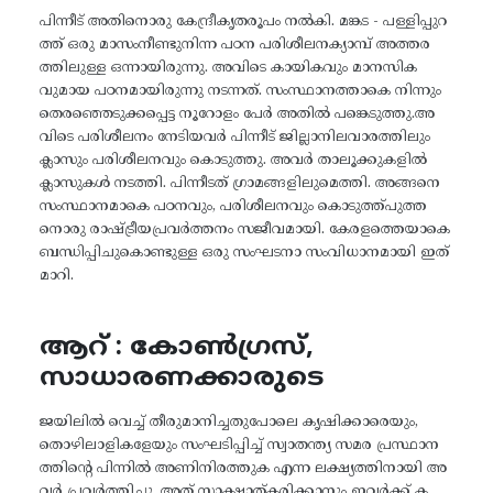
പിന്നീട് അതിനൊരു കേന്ദ്രീകൃതരൂപം നൽകി. മങ്കട - പള്ളിപ്പുറ
ത്ത് ഒരു മാസംനീണ്ടുനിന്ന പഠന പരിശീലനക്യാമ്പ് അത്തര
ത്തിലുള്ള ഒന്നായിരുന്നു. അവിടെ കായികവും മാനസിക
വുമായ പഠനമായിരുന്നു നടന്നത്. സംസ്ഥാനത്താകെ നിന്നും
തെരഞ്ഞെടുക്കപ്പെട്ട നൂറോളം പേർ അതിൽ പങ്കെടുത്തു.അ
വിടെ പരിശീലനം നേടിയവർ പിന്നീട് ജില്ലാനിലവാരത്തിലും
ക്ലാസും പരിശീലനവും കൊടുത്തു. അവർ താലൂക്കുകളിൽ
ക്ലാസുകൾ നടത്തി. പിന്നീടത് ഗ്രാമങ്ങളിലുമെത്തി. അങ്ങനെ
സംസ്ഥാനമാകെ പഠനവും, പരിശീലനവും കൊടുത്ത്പുത്ത
നൊരു രാഷ്ട്രീയപ്രവർത്തനം സജീവമായി. കേരളത്തെയാകെ
ബന്ധിപ്പിചുകൊണ്ടുള്ള ഒരു സംഘടനാ സംവിധാനമായി ഇത്
മാറി.
ആറ് : കോൺഗ്രസ്,
സാധാരണക്കാരുടെ
ജയിലിൽ വെച്ച് തീരുമാനിച്ചതുപോലെ കൃഷിക്കാരെയും,
തൊഴിലാളികളേയും സംഘടിപ്പിച്ച് സ്വാതന്ത്യ സമര പ്രസ്ഥാന
ത്തിന്റെ പിന്നിൽ അണിനിരത്തുക എന്ന ലക്ഷ്യത്തിനായി അ
വർ പ്രവർത്തിച്ചു. അത് സാക്ഷാത്കരിക്കാനും ഇവർക്ക് ക