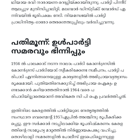
ഥിയായ രവി നാരായണ റെഡ്ഡിയ്ക്കായിരുന്നു. പാർട്ടി പിന്നീട്
ആലപ്പുഴ മുനിസിപ്പാലിറ്റി, മലബാർ ഡിസ്ട്രിക്ട് ബോർഡ് എ
ന്നിവയിൽ ഭൂരിപക്ഷം നേടി. നിയമസഭയിൽ പാർട്ടി
പ്രാധിനിത്യം ഓരോ തെരഞ്ഞെടുപ്പിലും വർദ്ധിച്ചുവന്നു.
പതിമൂന്ന്: ഉൾപാർട്ടി
സമരവും ഭിന്നിപ്പും
1956 ൽ പാലക്കാട് നടന്ന നാലാം പാർടി കോൺഗ്രസിൽ
കോൺഗ്രസ് പാർടിയോട് സ്വീകരിക്കേണ്ട സമീപനം, പാർട്ടി പ
രിപാടി എന്നിങ്ങനെയുള്ള കാര്യങ്ങളിൽ അഭിപ്രായവ്യത്യാസം
രൂക്ഷമായി. പുതിയതിനെക്കുറിച്ച് അഭിപ്രായ ഐക്യം ഉ
ണ്ടാക്കാൻ കഴിയാത്തതിനാൽ 1964 വരെ പ
രിപാടിയില്ലാതെയാണ് അവിഭക്ത സി പി ഐ പ്രവർത്തിച്ചത്.
ഇതിനിടെ കേരളത്തിൽ പാർട്ടിയുടെ നേതൃത്വത്തിൽ
സംസ്ഥാന ഗവണ്മെന്റ് 1957ഏപ്രിൽ അഞ്ചിനു രൂപീകരിക്ക
പ്പെട്ടു. ഈ സർക്കാർ നടപ്പിലാക്കിയ ഭൂപരിഷ്കരണം കേരള
ത്തിന്റെ സാമൂഹ്യ മാറ്റത്തിൽ നിർണ്ണായകപങ്കു വഹിച്ചു.
തൊഴിലാളി സമരങ്ങളിൽ പോലീസ് ഇടപെടില്ലെന്നുള്ള