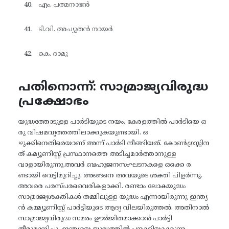
എം. പത്മനാഭൻ
ടി.വി. അച്യുതൻ നായർ
കെ. ദാമു
പതിനൊന്ന്: സാമ്രാജ്യവിരുദ്ധ
പ്രക്ഷോഭം
യുദ്ധത്തോടുള്ള പാർടിയുടെ നയം, കേരളത്തിൽ പാർടിയെ ഒ
രു വിഷമവൃത്തത്തിലാക്കുകയുണ്ടായി. ഒ
ഴുക്കിനെതിരെയാണ് അന്ന് പാർടി നീങ്ങിയത്. കോൺഗ്രസ്സിന
ത് കമ്യൂണിസ്റ്റ് പ്രസ്ഥാനത്തെ അടിച്ചമാർത്താനുള്ള
വാളായിരുന്നു.അവർ ബഹുജനസംഘടനകളെ ഒക്കെ ര
ണ്ടായി വെട്ടിമുറിച്ചു. അങ്ങനെ അവയുടെ ശക്തി പിളർന്നു.
അവരെ പരസ്പരവൈരികളാക്കി. രണ്ടാം ലോകയുദ്ധം
സാമ്രാജ്യശക്തികൾ തമ്മിലുള്ള യുദ്ധം എന്നായിരുന്നു ഇന്ത്യ
ൻ കമ്മ്യൂണിസ്റ്റ് പാർട്ടിയുടെ ആദ്യ വിലയിരുത്തൽ. അതിനാൽ
സാമ്രാജ്യവിരുദ്ധ സമരം ഊർജിതമാക്കാൻ പാർട്ടി