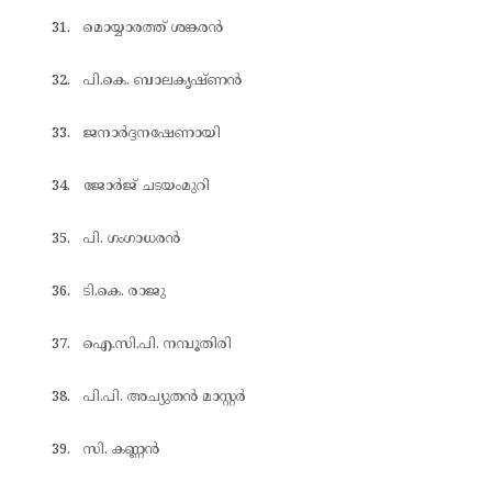
മൊയ്യാരത്ത് ശങ്കരൻ
പി.കെ. ബാലകൃഷ്ണൻ
ജനാർദ്ദനഷേണായി
ജോർജ് ചടയംമുറി
പി. ഗംഗാധരൻ
ടി.കെ. രാജു
ഐ.സി.പി. നമ്പൂതിരി
പി.പി. അച്യുതൻ മാസ്റ്റർ
സി. കണ്ണൻ