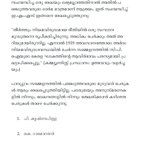
സംബന്ധിച്ച ഒരു രേഖയും ലഭ്യമല്ലാത്തതിനാൽ അതിൽ പ
ങ്കെടുത്തവരുടെ ഓര്‍മ മാത്രമാണ് ആശ്രയം. ഇത് സംബന്ധിച്ച്
ഇ.എം.എസ് ഇങ്ങനെ രേഖപ്പെടുത്തുന്നു;
“തീര്‍ത്തും നിയമവിരുദ്ധമായ രീതിയിൽ ഒരു സംഘടന
മുമ്പുതന്നെ രൂപീകരിച്ചിരുന്നു. അധികം പേർക്കും അത് അ
റിയുമായിരുന്നില്ല. എന്നാൽ 1939 അവസാനത്തോടെ അർദ്ധ
നിയമവിരുദ്ധാവസ്ഥയിൽ ചേര്‍ന്ന സമ്മേളനത്തിൽ സി.പി.
ഐയുടെ കേരള ഘടകത്തിന്റെ ആവിർഭാവം പരസ്യമായി പ്ര
ഖ്യാപിക്കപ്പെട്ടു.” (കമ്മ്യൂണിസ്റ്റ് പ്രസ്ഥാനം: ഉത്ഭവവും വളർച്ച
യും)
പാറപ്പുറം സമ്മേളനത്തിൽ പങ്കെടുത്തവരുടെ മുഴുവൻ പേരുക
ൾ ആരും രേഖപ്പെടുത്തിയിട്ടില്ല. പലരുടേയും അനുസ്മരണക
ളിൽ നിന്നും, ലേഖനങ്ങളിൽ നിന്നും ശേഖരിക്കാൻ കഴിഞ്ഞ
പേരുകൾ താഴെ ചേർക്കുന്നു.
പി. കൃഷ്ണപിള്ള
കെ. ദാമോദരൻ