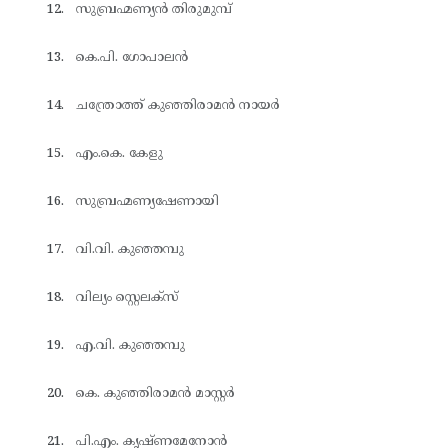
സുബ്രഹ്മണ്യൻ തിരുമുമ്പ്
കെ.പി. ഗോപാലൻ
ചന്ത്രോത്ത് കുഞ്ഞിരാമൻ നായർ
എം.കെ. കേളു
സുബ്രഹ്മണ്യഷേണായി
വി.വി. കുഞ്ഞമ്പു
വില്യം സ്റ്റെലക്സ്
എ.വി. കുഞ്ഞമ്പു
കെ. കുഞ്ഞിരാമൻ മാസ്റ്റർ
പി.എം. കൃഷ്ണമേനോൻ