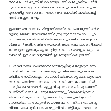
അവരെ പാടിക്കുന്നിൽ കൊണ്ടുപോയി കമ്മ്യൂണിസ്റ്റ് പാർടി
മൂർദ്ദാബാദ് എന്ന് വിളിക്കാൻ പറഞ്ഞു.അവർ അതിനു ത
യ്യാറായില്ല. അവരെ മൂന്നുപേരെയും പോലീസ് അവിടെവച്ച്
വെടിവെച്ചുകൊന്നു.
ഇക്കാലത്ത് നടന്ന ജന്മിത്വത്തിനെതിരായ പോരാട്ടത്തിന്റെ മ
റ്റൊരു ഉജ്ജല അധ്യായമായിരൂന്നു ശൂരനാട് സംഭവം. പുറ
മ്പോക്ക് കുളത്തിലെ മീൻപിടിക്കുന്നതുമായി ബന്ധപ്പെട്ട പ്ര
ശ്നമാണ് ഇതിനു നിമിത്തമായത്. ഇത്തരത്തിലുള്ള നിരവധി
പോരാട്ടങ്ങളുടെയും ത്യാഗപൂർണ്ണമായ സമരങ്ങളുടെയും പര
മ്പരകൾ ഈ കാലഘട്ടത്തിൽ ഉയർന്നുവരികയുണ്ടായി.
1952 ലെ ഒന്നാം പൊതുതെരഞ്ഞെടുപ്പിനു തൊട്ടുമുമ്പാണ്
പാർട്ടി നിയമവിധേയമാക്കപ്പെട്ടതും വിചാരണകൂടാതെ ജ
യിലിൽ അടയ്ക്കപ്പെട്ട സഖാക്കൾ വിട്ടയക്കപ്പെട്ടതും. ത്യാഗപൂർ
ണമായ പ്രവർത്തനങ്ങളുടെ ഫലമായി ഈ കാലയളവിൽ
പാർട്ടിയിൽ ജനങ്ങൾക്കുള്ള വിശ്വാസം വർദ്ധിക്കുകയാണ്
ചെയ്തത്. ഒന്നാം പൊതുതെരഞ്ഞെടുപ്പിൽകോൺഗ്രസ് ക
ഴിഞ്ഞാൽ കൂടുതൽ സീറ്റുകൾ ലഭിച്ചത് കമ്യൂണിസ്റ്റ് പാർ
ട്ടിക്കായിരുന്നു. രാജ്യത്ത് പ്രധാനമന്ത്രി നെഹ്റുവിനു ലഭിച്ച
തിനെക്കാൾ ഭൂരിപക്ഷം കമ്മ്യൂണിസ്റ്റ് പാർട്ടിയുടെ സ്ഥാനാർ