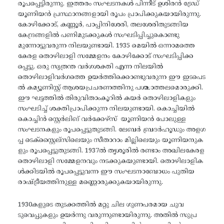
രൂപപ്പെട്ടിരുന്നു. ഇത്തരം സംഘടനകൾ പിന്നീട് ഉശിരൻ ട്രേഡ്
യൂണിയൻ പ്രസ്ഥാനങ്ങളായി രൂപം പ്രാപിക്കുകയായിരുന്നു.
കോഴിക്കോട്, കണ്ണൂർ, പാപ്പിനിശേരി, തലശേരിതുടങ്ങിയ
കേന്ദ്രങ്ങളിൽ പണിമുടക്കുകൾ സംഘടിപ്പിച്ചുകൊണ്ടു
മുന്നോട്ടുവരുന്ന നിലയുണ്ടായി. 1935 മെയിൽ ഒന്നാമത്തെ
കേരള തൊഴിലാളി സമ്മേളനം കോഴിക്കോട് സംഘടിപ്പിക്ക
പ്പെട്ടു. ഒരു സ്വത്രന്ത വർഗശക്തി എന്ന നിലയിൽ
തൊഴിലാളിവർഗത്തെ ഉയർത്തിക്കൊണ്ടുവരുന്ന ഈ ഇടപെട
ൽ കമ്യൂണിസ്റ്റ് ആശയപ്രചരണത്തിനു പശ്ചാത്തലമൊരുക്കി.
ഈ ഘട്ടത്തിൽ തിരുവിതാംകൂറിൽ കയർ തൊഴിലാളികളും
സംഘടിച്ച് ശക്തിപ്രാപിക്കുന്ന നിലയുണ്ടായി. കൊച്ചിയിൽ
കൊച്ചിൻ സ്റ്റെർലിങ് വർക്കേഴ്സ് യൂണിയൻ പോലുള്ള
സംഘടനകളും രൂപപ്പെട്ടുതുടങ്ങി. ലേബർ ബ്രദർഹൂഡും അളഗ
പ്പ ടെക്സ്റ്റൈല്സിലെയും സീതാറാം മില്ലിലെയും യൂണിയനുക
ളും രൂപപ്പെട്ടുതുടങ്ങി. 1937ൽ തൃശൂരിൽ രണ്ടാം അഖിലകേരള
തൊഴിലാളി സമ്മേളനവും നടക്കുകയുണ്ടായി. തൊഴിലാളിക
ൾക്കിടയിൽ രൂപപ്പെട്ടുവന്ന ഈ സംഘടനാബോധം പുതിയ
രാഷ്ട്രീയത്തിനുള്ള മണ്ണൊരുക്കുകയായിരുന്നു.
1930കളുടെ തുടക്കത്തിൽ മറ്റു ചില ഗുണപരമായ ചുവ
ടുവെപ്പുകളും ഉയർന്നു വരുന്നുണ്ടായിരുന്നു. അതിൽ സുപ്ര