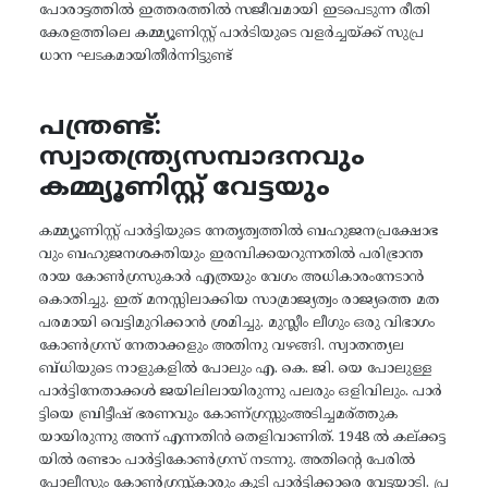
പോരാട്ടത്തിൽ ഇത്തരത്തിൽ സജീവമായി ഇടപെടുന്ന രീതി
കേരളത്തിലെ കമ്മ്യൂണിസ്റ്റ് പാർടിയുടെ വളർച്ചയ്ക്ക് സുപ്ര
ധാന ഘടകമായിതീർന്നിട്ടുണ്ട്
പന്ത്രണ്ട്:
സ്വാതന്ത്ര്യസമ്പാദനവും
കമ്മ്യൂണിസ്റ്റ് വേട്ടയും
കമ്മ്യൂണിസ്റ്റ് പാർട്ടിയുടെ നേതൃത്വത്തിൽ ബഹുജനപ്രക്ഷോഭ
വും ബഹുജനശക്തിയും ഇരമ്പിക്കയറുന്നതിൽ പരിഭ്രാന്ത
രായ കോൺഗ്രസുകാർ എത്രയും വേഗം അധികാരംനേടാൻ
കൊതിച്ചു. ഇത് മനസ്സിലാക്കിയ സാമ്രാജ്യത്വം രാജ്യത്തെ മത
പരമായി വെട്ടിമുറിക്കാൻ ശ്രമിച്ചു. മുസ്ലീം ലീഗും ഒരു വിഭാഗം
കോൺഗ്രസ് നേതാക്കളും അതിനു വഴങ്ങി. സ്വാതന്ത്യല
ബ്ധിയുടെ നാളുകളിൽ പോലും എ. കെ. ജി. യെ പോലുള്ള
പാർട്ടിനേതാക്കൾ ജയിലിലായിരുന്നു പലരും ഒളിവിലും. പാർ
ട്ടിയെ ബ്രിട്ടീഷ് ഭരണവും കോണ്ഗ്രസ്സുംഅടിച്ചമര്ത്തുക
യായിരുന്നു അന്ന് എന്നതിൻ തെളിവാണിത്. 1948 ൽ കല്ക്കട്ട
യിൽ രണ്ടാം പാർട്ടികോൺഗ്രസ് നടന്നു. അതിന്റെ പേരിൽ
പോലീസും കോൺഗ്രസ്സ്കാരും കൂടി പാർട്ടിക്കാരെ വേട്ടയാടി. പ്ര