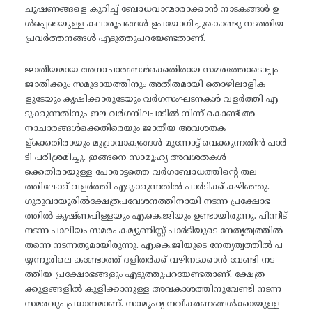
ചൂഷണങ്ങളെ കുറിച്ച് ബോധവാന്മാരാക്കാൻ നാടകങ്ങൾ ഉ
ൾപ്പെടെയുള്ള കലാരൂപങ്ങൾ ഉപയോഗിച്ചുകൊണ്ടു നടത്തിയ
പ്രവർത്തനങ്ങൾ എടുത്തുപറയേണ്ടതാണ്.
ജാതീയമായ അനാചാരങ്ങൾക്കെതിരായ സമരത്തോടൊപ്പം
ജാതിക്കും സമുദായത്തിനും അതീതമായി തൊഴിലാളിക
ളുടേയും കൃഷിക്കാരുടേയും വർഗസംഘടനകൾ വളർത്തി എ
ടുക്കുന്നതിനും ഈ വർഗനിലപാടിൽ നിന്ന് കൊണ്ട് അ
നാചാരങ്ങൾക്കെതിരെയും ജാതീയ അവശതക
ള്ക്കെതിരായും മുദ്രാവാക്യങ്ങൾ മുന്നോട്ട് വെക്കുന്നതിൻ പാർ
ടി പരിശ്രമിച്ചു. ഇങ്ങനെ സാമൂഹ്യ അവശതകൾ
ക്കെതിരായുള്ള പോരാട്ടത്തെ വർഗബോധത്തിന്റെ തല
ത്തിലേക്ക് വളർത്തി എടുക്കുന്നതിൽ പാർടിക്ക് കഴിഞ്ഞു.
ഗുരുവായൂരിൽക്ഷേത്രപവേശനത്തിനായി നടന്ന പ്രക്ഷോഭ
ത്തിൽ കൃഷ്ണപിള്ളയും എ.കെ.ജിയും ഉണ്ടായിരുന്നു. പിന്നീട്
നടന്ന പാലിയം സമരം കമ്യൂണിസ്റ്റ് പാർടിയുടെ നേതൃത്വത്തിൽ
തന്നെ നടന്നതുമായിരുന്നു. എ.കെ.ജിയുടെ നേതൃത്വത്തിൽ പ
യ്യന്നൂരിലെ കണ്ടോത്ത് ദളിതർക്ക് വഴിനടക്കാൻ വേണ്ടി നട
ത്തിയ പ്രക്ഷോഭങ്ങളും എടുത്തുപറയേണ്ടതാണ്. ക്ഷേത്ര
ക്കുളങ്ങളിൽ കുളിക്കാനുള്ള അവകാശത്തിനുവേണ്ടി നടന്ന
സമരവും പ്രധാനമാണ്. സാമൂഹ്യ നവീകരണങ്ങൾക്കായുള്ള