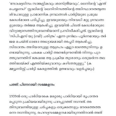
'സോഷ്യലിസം സാങ്കല്പികവും ശാസ്ത്രീയവും', ലെനിന്റെ 'എന്ത്
ചെയ്യണം?' സ്റ്റാലിന്റെ 'ലെനിനിസത്തിന്റെ അടിസ്ഥാനതത്വങ്ങ
ൾ'പോലുള്ള പ്രാമാണിക ഗ്രന്ഥങ്ങൾ പാർട്ടിയുടെ പ്രമുഖ
കേഡർമാരെ പഠിപ്പിച്ചു. ഇവയുടെയും നിരവധി മറ്റു ഗ്രന്ഥങ്ങ
ളുടെയും തർജമ ആരംഭിച്ചു. ഇവയിൽ ചിലത് കേഡർമാരുടെ
വിദ്യാഭ്യാസത്തിനുവേണ്ടിയാണ് പ്രസിദ്ധീകരിച്ചത്. സ്റ്റാലിന്റെ
'സിപിഎസ് യു (ബി) ചരിത്രം' എന്ന ഗ്രൻഥം പൂർണമായും തർ
ജമ ചെയ്ത് ഓരോ അധ്യായമായി അച്ചടി ആരംഭിച്ചു.
സിദ്ധാന്തം അറിയാനുള്ള ആഗ്രഹം എല്ലാ ഭാഗത്തുനിന്നും ഉ
ണ്ടായിരുന്നു. പക്ഷെ പാർട്ടി അണ്ടർഗ്രൗണ്ടിൽ നിന്നും പുറ
ത്തുവന്നതിന് ശേഷമേ ആ പ്രക്രിയ തുടരാനും ഒരുയർന്ന തല
ത്തിലേയ്ക്ക് എത്തിയ്ക്കുവാനും കഴിഞ്ഞുള്ളു." (ക
മ്മ്യൂണിസ്റ്റ് പാർട്ടി കേരളത്തിൽ: ഉത്ഭവവും വളർച്ചയും)
പത്ത്: പിണറായി സമ്മേളനം
1939ൽ ഒരു പാർടിയാകെ മറ്റൊരു പാർടിയായി രൂപാന്തര
പ്പെടുന്ന പ്രകിയയായിരുന്നു പാറപ്പുറത്ത് നടന്നത്. അ
തിനുവേണ്ടിയുള്ള ചർച്ചകളും ഒരുക്കങ്ങളും നേരത്തെത്ത
ന്നെ നടന്നിരുന്നു. രഹസ്യസമ്മേളനമായിരുന്നതിനാൽ അത്