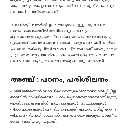
കിട്ടിയിട്ടില്ലാത്ത ഞങ്ങൾക്ക് സോഷ്യലിസത്തിന് അനുകൂല
മായ അഭിപ്രായം ഉണ്ടാകാനും അത് ജനങ്ങളോട് പറയാനും
സഹായിച്ച വസ്തുതയാണ്.”
സോവിയറ്റ് റഷ്യയിൽ ഉണ്ടായതുപോലുള്ള ഒരു ഭരണം
സ്ഥാപിക്കണമെങ്കിൽ അവിടേക്കുള്ള മാർഗ്ഗം
കൃഷിക്കാരുടേയും, തൊഴിലാളികളുടേയും സംഘടനകെട്ടിപ്പ
ടുക്കലാണ്. അവരെ അവകാശബോധമുള്ളവരാക്കി ദേശീയ
പ്രസ്ഥാനത്തിന്റെ പിന്നിൽ അണിനിരത്തലാണ്. അതു മാത്രമ
ല്ല ഗ്രാമത്തിന്റെ പ്രാഥമികഘടകം മുതൽ കേന്ദ്രതലം വരെ പര
സ്പരം ബന്ധപ്പെടുന്ന സംഘടനാശൃംഖലയും ഉണ്ടാക്കി.
അഞ്ച് : പഠനം, പരിശീലനം.
പാർടി ഘടകങ്ങൾ സ്ഥാപിക്കുന്നതുകൊണ്ടതവസാനിപ്പിച്ചില്ല.
അവരിൽ രാഷ്ട്രീയബോധം രൂപപ്പെടുത്തേണ്ടതുണ്ടായിരുന്നു.
അതിനു ഗ്രാമങ്ങളിൽ വായനശാലകൾ, ഗ്രന്ഥശാലകൾ,
നിശാപാഠശാലകൾ എന്നിവ ഉണ്ടാക്കി അവരെ പഠിപ്പിക്കുന്ന
തിനുള്ള നിരവധി ശ്രമങ്ങൾ നടന്നു. അതേ ലക്ഷ്യത്തോടെ “പ്ര
ഭാതം” വാരികയും തുടങ്ങി.