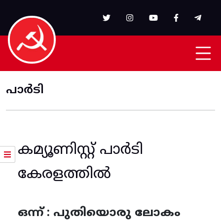
Skip to main content
പാർടി
കമ്യൂണിസ്റ്റ് പാർടി
കേരളത്തിൽ
ഒന്ന് : പുതിയൊരു ലോകം