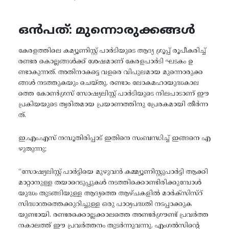
ഒൻപത്: മുന്നൊരുക്കങ്ങൾ
കേരളത്തിലെ കമ്യൂണിസ്റ്റ് പാർടിയുടെ ആദ്യ ഗ്രൂപ്പ് രൂപീകരിച്ച്
രണ്ടര കൊല്ലങ്ങൾക്ക് ശേഷമാണ് കേരളപാർടി ഘടകം ഉ
ണ്ടാകുന്നത്. അതിനാകട്ടെ വളരെ വിപുലമായ മുന്നൊരുക്ക
ങ്ങൾ നടത്തുകയും ചെയ്തു. രണ്ടാം ലോകമഹായുദ്ധകാല
ത്തെ കോൺഗ്രസ് സോഷ്യലിസ്റ്റ് പാർടിയുടെ നിലപാടാണ് ഈ
പ്രകിയയുടെ ത്വരിതമായ പ്രയാണത്തിനു പ്രേരകമായി തീർന്ന
ത്.
ഇ.എം.എസ് നമ്പൂതിരിപ്പാട് ഇതിനെ സംബന്ധിച്ച് ഇങ്ങനെ എ
ഴുതുന്നു;
“സോഷ്യലിസ്റ്റ് പാർട്ടിയെ മുഴുവൻ കമ്മ്യൂണിസ്റ്റുപാർട്ടി ആക്കി
മാറ്റാനുള്ള തയാറെടുപ്പുകൾ നടത്തിക്കൊണ്ടിരിക്കുമ്പോൾ
യുദ്ധം തുടങ്ങിയുള്ള ആദ്യത്തെ ആഴ്ചകളിൽ മാർക്സിസ്റ്
സിദ്ധാന്തത്തെക്കുറിച്ചുള്ള ഒരു പാഠ്യപദ്ധതി നടപ്പാക്കുക
യുണ്ടായി. രണ്ടരക്കൊല്ലക്കാലത്തെ അണ്ടർഗ്രൗണ്ട് പ്രവർത്ത
നകാലത്ത് ഈ പ്രവർത്തനം തുടർന്നുവന്നു. എംഗൽസിന്റെ