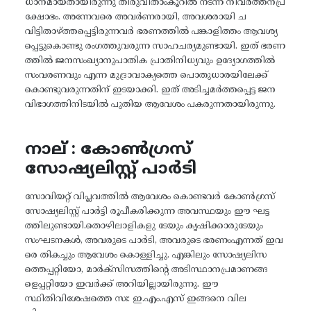
ധാനമായതായിരുന്നു തിരുവിതാംകൂറിൽ നടന്ന നിവർത്തനപ്ര
ക്ഷോഭം. അന്നേവരെ അവർണരായി, അവശരായി ച
വിട്ടിതാഴ്ത്തപ്പെട്ടിരുന്നവർ ഭരണത്തിൽ പങ്കാളിത്തം ആവശ്യ
പ്പെട്ടുകൊണ്ടു രംഗത്തുവരുന്ന സാഹചര്യമുണ്ടായി. ഇത് ഭരണ
ത്തിൽ ജനസംഖ്യാനുപാതിക പ്രാതിനിധ്യവും ഉദ്യോഗത്തിൽ
സംവരണവും എന്ന മുദ്രാവാക്യത്തെ പൊതുധാരയിലേക്ക്
കൊണ്ടുവരുന്നതിന് ഇടയാക്കി. ഇത് അടിച്ചമർത്തപ്പെട്ട ജന
വിഭാഗത്തിനിടയിൽ പുതിയ ആവേശം പകരുന്നതായിരുന്നു.
നാല് : കോൺഗ്രസ്
സോഷ്യലിസ്റ്റ് പാർടി
സോവിയറ്റ് വിപ്ലവത്തിൽ ആവേശം കൊണ്ടവർ കോൺഗ്രസ്
സോഷ്യലിസ്റ്റ് പാർട്ടി രൂപീകരിക്കുന്ന അവസ്ഥയും ഈ ഘട്ട
ത്തിലുണ്ടായി.തൊഴിലാളികളു ടേയും കൃഷിക്കാരുടേയും
സംഘടനകൾ, അവരുടെ പാർടി, അവരുടെ ഭരണംഎന്നത് ഇവ
രെ തികച്ചും ആവേശം കൊള്ളിച്ചു. എങ്കിലും സോഷ്യലിസ
ത്തെപ്പറ്റിയോ, മാർക്സിസത്തിന്റെ അടിസ്ഥാനപ്രമാണങ്ങ
ളെപ്പറ്റിയോ ഇവർക്ക് അറിയില്ലായിരുന്നു. ഈ
സ്ഥിതിവിശേഷത്തെ സഃ: ഇ.എം.എസ് ഇങ്ങനെ വില