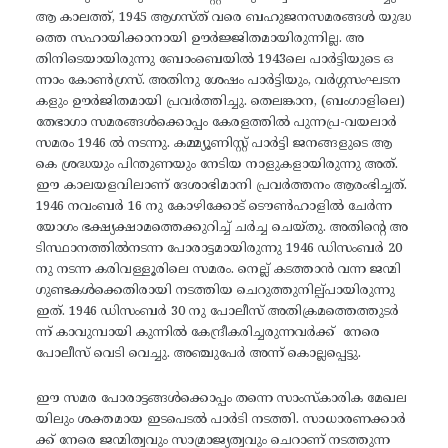
ആ കാലത്ത്, 1945 ആഗസ്ത് വരെ ബഹുജനസമരങ്ങൾ യുദ്ധ
ത്തെ സഹായിക്കാനായി ഊർജ്ജിതമായിരുന്നില്ല. അ
തിനിടെയായിരുന്നു ബോംബെയിൽ 1943ലെ പാർട്ടിയുടെ ഒ
ന്നാം കോൺഗ്രസ്. അതിനു ശേഷം പാർട്ടിയും, വർഗ്ഗസംഘടന
കളും ഊർജിതമായി പ്രവർത്തിച്ചു. തെലങ്കാന, (ബംഗാളിലെ)
തേഭാഗാ സമരങ്ങൾക്കൊപ്പം കേരളത്തിൽ പുന്നപ്ര-വയലാർ
സമരം 1946 ൽ നടന്നു. കമ്മ്യൂണിസ്റ്റ് പാർട്ടി ജനങ്ങളുടെ ആ
കെ ശ്രദ്ധയും പിന്തുണയും നേടിയ നാളുകളായിരുന്നു അത്.
ഈ കാലയളവിലാണ് ദേശാഭിമാനി പ്രവർത്തനം ആരംഭിച്ചത്.
1946 നവംബർ 16 നു കോഴിക്കോട് ടൌൺഹാളിൽ ചേർന്ന
യോഗം ഭക്ഷ്യക്ഷാമത്തെക്കുറിച്ച് ചർച്ച ചെയ്തു. അതിന്റെ അ
ടിസ്ഥാനത്തിൽനടന്ന പോരാട്ടമായിരുന്നു 1946 ഡിസംബർ 20
നു നടന്ന കരിവള്ളൂരിലെ സമരം. നെല്ല് കടത്താൻ വന്ന ജന്മി
ഗുണ്ടകൾക്കെതിരായി നടത്തിയ ചെറുത്തുനില്പ്പായിരുന്നു
ഇത്. 1946 ഡിസംബർ 30 നു പോലീസ് അതിക്രമത്തെത്തുടർ
ന്ന് കാവുമ്പായി കുന്നിൽ കേന്ദ്രീകരിച്ചരുന്നവർക്ക്‌ നേരെ
പോലീസ് വെടി വെച്ചു. അഞ്ചുപേർ അന്ന് കൊല്ലപ്പെട്ടു.
ഈ സമര പോരാട്ടങ്ങൾക്കൊപ്പം തന്നെ സാംസ്കാരിക മേഖല
യിലും ശക്തമായ ഇടപെടൽ പാർടി നടത്തി. സാധാരണക്കാർ
ക്ക് നേരെ ജന്മിത്വവും സാമ്രാജ്യത്വവും ചെറാണ് നടത്തുന്ന