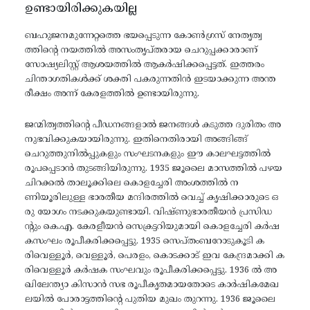
ഉണ്ടായിരിക്കുകയില്ല
ബഹുജനമുന്നേറ്റത്തെ ഭയപ്പെടുന്ന കോൺഗ്രസ് നേതൃത്വ
ത്തിന്റെ നയത്തിൽ അസംതൃപ്തരായ ചെറുപ്പക്കാരാണ്
സോഷ്യലിസ്റ്റ് ആശയത്തിൽ ആകർഷിക്കപ്പെട്ടത്. ഇത്തരം
ചിന്താഗതികൾക്ക് ശക്തി പകരുന്നതിൻ ഇടയാക്കുന്ന അന്ത
രീക്ഷം അന്ന് കേരളത്തിൽ ഉണ്ടായിരുന്നു.
ജന്മിത്വത്തിന്റെ പീഡനങ്ങളാൽ ജനങ്ങൾ കടുത്ത ദുരിതം അ
നുഭവിക്കുകയായിരുന്നു. ഇതിനെതിരായി അങ്ങിങ്ങ്
ചെറുത്തുനിൽപ്പുകളും സംഘടനകളും ഈ കാലഘട്ടത്തിൽ
രൂപപ്പെടാൻ തുടങ്ങിയിരുന്നു. 1935 ജൂലൈ മാസത്തിൽ പഴയ
ചിറക്കൽ താലൂക്കിലെ കൊളച്ചേരി അംശത്തിൽ ന
ണിയൂരിലുള്ള ഭാരതീയ മന്ദിരത്തിൽ വെച്ച് കൃഷിക്കാരുടെ ഒ
രു യോഗം നടക്കുകയുണ്ടായി. വിഷ്ണുഭാരതീയൻ പ്രസിഡ
ന്റും കെ.എ. കേരളീയൻ സെക്രട്ടറിയുമായി കൊളച്ചേരി കർഷ
കസംഘം രൂപീകരിക്കപ്പെട്ടു. 1935 സെപ്തംബറോടുകൂടി ക
രിവെള്ളൂർ, വെള്ളൂർ, പെരളം, കൊടക്കാട് ഇവ കേന്ദ്രമാക്കി ക
രിവെള്ളൂർ കർഷക സംഘവും രൂപീകരിക്കപ്പെട്ടു. 1936 ൽ അ
ഖിലേന്ത്യാ കിസാൻ സഭ രൂപീകൃതമായതോടെ കാർഷികമേഖ
ലയിൽ പോരാട്ടത്തിന്റെ പുതിയ മുഖം തുറന്നു. 1936 ജൂലൈ