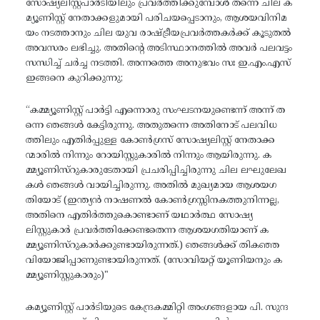
സോഷ്യലിസ്റ്റ്പാർടിയിലും പ്രവർത്തിക്കുമ്പോൾ തന്നെ ചില ക
മ്യൂണിസ്റ്റ് നേതാക്കളുമായി പരിചയപ്പെടാനും, ആശയവിനിമ
യം നടത്താനും ചില യുവ രാഷ്ട്രീയപ്രവർത്തകർക്ക് കൂടുതൽ
അവസരം ലഭിച്ചു. അതിന്റെ അടിസ്ഥാനത്തിൽ അവർ പലവട്ടം
സന്ധിച്ച് ചർച്ച നടത്തി. അന്നത്തെ അനുഭവം സഃ ഇ.എം.എസ്
ഇങ്ങനെ കുറിക്കുന്നു;
“കമ്മ്യൂണിസ്റ്റ് പാർട്ടി എന്നൊരു സംഘടനയുണ്ടെന്ന് അന്ന് ത
ന്നെ ഞങ്ങൾ കേട്ടിരുന്നു. അതുതന്നെ അതിനോട് പലവിധ
ത്തിലും എതിർപ്പുള്ള കോൺഗ്രസ് സോഷ്യലിസ്റ്റ് നേതാക്ക
ന്മാരിൽ നിന്നും റോയിസ്റ്റുകാരിൽ നിന്നും ആയിരുന്നു. ക
മ്മ്യൂണിസ്റുകാരുടേതായി പ്രചരിപ്പിച്ചിരുന്നു ചില ലഘുലേഖ
കൾ ഞങ്ങൾ വായിച്ചിരുന്നു. അതിൽ മുഖ്യമായ ആശയഗ
തിയോട് (ഇന്ത്യൻ നാഷണൽ കോൺഗ്രസ്സിനകത്തുനിന്നല്ല,
അതിനെ എതിർത്തുകൊണ്ടാണ് യഥാർത്ഥ സോഷ്യ
ലിസ്റ്റുകാർ പ്രവർത്തിക്കേണ്ടതെന്ന ആശയഗതിയാണ് ക
മ്മ്യൂണിസ്റുകാർക്കുണ്ടായിരുന്നത്.) ഞങ്ങൾക്ക് തികഞ്ഞ
വിയോജിപ്പാണുണ്ടായിരുന്നത്. (സോവിയറ്റ് യൂണിയനും ക
മ്മ്യൂണിസ്റ്റുകാരും)"
കമ്യൂണിസ്റ്റ് പാർടിയുടെ കേന്ദ്രകമ്മിറ്റി അംഗങ്ങളായ പി. സുന്ദ