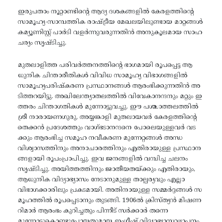
ഇരുപതാം നൂറ്റാണ്ടിന്റെ ആദ്യ ദശകങ്ങളിൽ കേരളത്തിന്റെ
സാമൂഹ്യ-സാമ്പത്തിക രാഷ്ട്രീയ മേഖലയിലുണ്ടായ മാറ്റങ്ങൾ
കമ്യൂണിസ്റ്റ് പാർടി വളർന്നുവരുന്നതിൻ അനുകൂലമായ സാഹ
ചര്യം സൃഷ്ടിച്ചു.
മുതലാളിത്ത പരിവർത്തനത്തിന്റെ ഭാഗമായി രൂപപ്പെട്ട ആ
ധുനിക ചിന്താരീതികൾ വിവിധ സാമൂഹ്യ വിഭാഗങ്ങളിൽ
സാമൂഹ്യപരിഷ്കരണ പ്രസ്ഥാനങ്ങൾ ആരംഭിക്കുന്നതിൻ അ
ടിത്തറയിട്ടു. അഖിലേന്ത്യാതലത്തിൽ വിവേകാനന്ദനും മറ്റും ഇ
ത്തരം ചിന്താഗതികൾ മുന്നോട്ടുവച്ചു. ഈ പശ്ചാത്തലത്തിൽ
ശ്രീ നാരായണഗുരു, അയ്യങ്കാളി മുതലായവർ കേരളത്തിന്റെ
തെക്കൻ പ്രദേശത്തും വാഗ്ഭടാനന്ദനെ പോലെയുള്ളവർ വട
ക്കും ആരംഭിച്ച സമൂഹ നവീകരണ മുന്നേറ്റങ്ങൾ അന്ധ
വിശ്വാസത്തിനും അനാചാരത്തിനും എതിരായുള്ള പ്രസ്ഥാന
ങ്ങളായി രൂപംപ്രാപിച്ചു. ഇവ ജനങ്ങളിൽ വമ്പിച്ച ചലനം
സൃഷ്ടിച്ചു. അയിത്തത്തിനും ജാതീയതയ്ക്കും എതിരായും,
ആധുനിക വിദ്യാഭ്യാസം നേടാനുമുള്ള താല്പര്യവും എല്ലാ
വിഭാഗക്കാരിലും പ്രകടമായി. അതിനായുള്ള സമ്മർദ്ദങ്ങൾ സ
മൂഹത്തിൽ രൂപപ്പെടാനും തുടങ്ങി. 1906ൽ ക്രിസ്ത്യൻ മിഷണ
റിമാർ ആരംഭം കുറിച്ചതും പിന്നീട് സർക്കാർ തന്നെ
മുന്നോട്ടുകൊണ്ടുപോയതുമായ ഇംഗ്ലീഷ് വിദ്യാഭ്യാസവ്യാപനം,