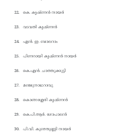
കെ. കൃഷ്ണൻ നായർ
വടവതി കൃഷ്ണൻ
എൻ. ഇ. ബാലറാം
പിണറായി കൃഷ്ണൻ നായർ
കെ.എൻ. ചാത്തുക്കുട്ടി
മഞ്ജുനാഥറാവു
കൊങ്ങശ്ലേരി കൃഷ്ണൻ
കെ.പി.ആർ. ഗോപാലൻ
പി.വി. കുഞ്ഞുണ്ണി നായർ