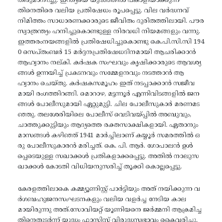
തീരുമാനിച്ചു. ഇന്ത്യയെ യുദ്ധത്തിൽ പങ്കാളിയാക്കുന്ന
തിനെതിരെ വലിയ പ്രതിഷേധം രൂപപ്പെട്ടു. വില വർദ്ധനവ്
നിമിത്തം സാധാരണക്കാരുടെ ജീവിതം ദുരിതത്തിലായി. പൗര
സ്വാത്രന്ത്യം ഹനിച്ചുകൊണ്ടുള്ള നിരവധി നിയമങ്ങളും വന്നു.
ഇത്തരംനയങ്ങളിൽ പ്രതിഷേധിച്ചുകൊണ്ടു കെ.പി.സി.സി 194
0 സെപ്തംബർ 15 മർദ്ദനപ്രതിഷേധദിനമായി ആചരിക്കാൻ
ആഹ്വാനം നല്കി. കർഷക സംഘവും കൃഷിക്കാരുടെ ആവശ്യ
ങ്ങൾ ഉന്നയിച്ച് പ്രകടനവും സമ്മേളനവും നടത്താൻ ആ
ഹ്വാനം ചെയ്തു. കർഷകസമൂഹം ഇത് നടപ്പാക്കാൻ സജീവ
മായി രംഗത്തിറങ്ങി. മൊറാഴ, മട്ടന്നൂർ എന്നിവിടങ്ങളിൽ ജന
ങ്ങൾ പോലീസുമായി ഏറ്റുമുട്ടി. ചില പോലീസുകാർ മരണമട
ഞ്ഞു. തലശേരിയിലെ പോലീസ് വെടിവയ്പ്പിൽ അബുവും,
ചാത്തുക്കുട്ടിയും ആദ്യത്തെ രക്തസാക്ഷികളായി. ഏതാനും
മാസങ്ങൾ കഴിഞ്ഞ് 1941 മാർച്ചിലാണ്‌ കയ്യൂർ സമരത്തിൽ ഒ
രു പോലീസുകാരൻ മരിച്ചത്. കെ. പി. ആർ. ഗോപാലൻ ഉൾ
പ്പെടെയുള്ള സഖാക്കൾ പ്രതികളാക്കപ്പെട്ടു. അതിൽ നാലുസ
ഖാക്കൾ കോടതി വിധിയനുസരിച്ച് തൂക്കി കൊല്ലപ്പെട്ടു.
കേരളത്തിലാകെ കമ്മ്യൂണിസ്റ്റ് പാർട്ടിയും അത് നയിക്കുന്ന വ
ർഗബഹുജനസംഘടനകളും വലിയ വളർച്ച നേടിയ കാല
മായിരുന്നു അത്.സോവിയറ്റ് യൂണിയനെ ജർമ്മനി ആക്രമിച്ച
തിനെതുടർന്ന് യുദ്ധം ഫാസിസ്റ്റ് വിരുദ്ധസ്വഭാവം കൈവരിച്ചു.