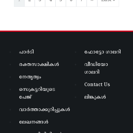
1
2
3
4
5
6
7
››
Last »
പാർടി
ഫോട്ടോ ഗാലറി
രക്തസാക്ഷികൾ
വീഡിയോ
ഗാലറി
നേതൃത്വം
Contact Us
സെക്രട്ടറിയുടെ
പേജ്
ലിങ്കുകൾ
വാർത്താക്കുറിപ്പുകൾ
ലേഖനങ്ങൾ