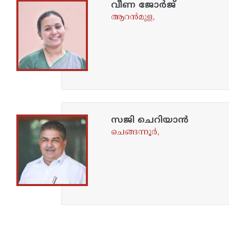
വീണ ജോർജ്
ആറൻമുള,
സജി ചെറിയാൻ
ചെങ്ങന്നൂർ,
Pagination