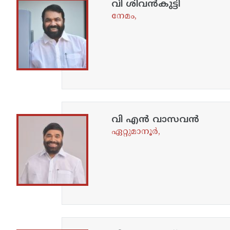
വി ശിവൻകുട്ടി
നേമം,
വി എൻ വാസവൻ
ഏറ്റുമാനൂർ,