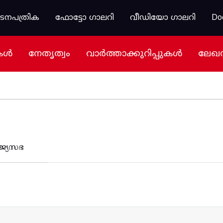
കടനപത്രിക
ഫോട്ടോ ഗാലറി
വീഡിയോ ഗാലറി
Do
കൾ
നേതൃത്വം
വാർത്താക്കുറിപ്പുകൾ
ലേഖ
ജ്യസഭ