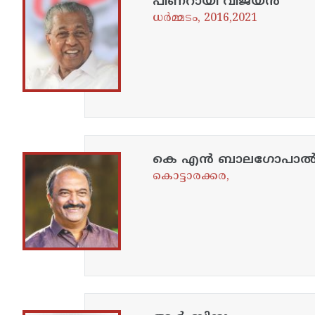
പിണറായി വിജയൻ
ധർമ്മടം, 2016,2021
കെ എൻ ബാലഗോപാ
കൊട്ടാരക്കര,