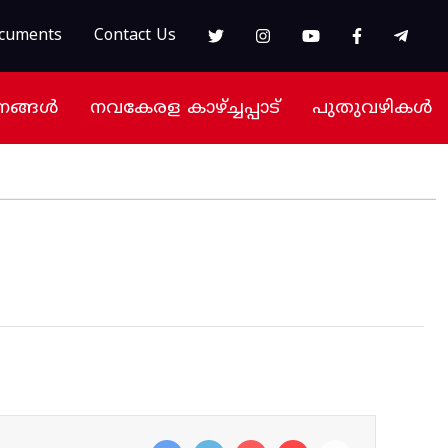
cuments
Contact Us
നങ്ങൾ
നവകേരള കാഴ്ച്ചപ്പാട്
പുതുവഴികൾ