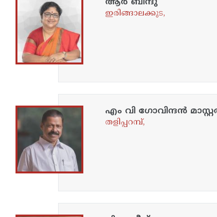
ആർ ബിന്ദു
ഇരിങ്ങാലക്കുട,
എം വി ഗോവിന്ദൻ മാസ്റ്റ
തളിപ്പറമ്പ്,