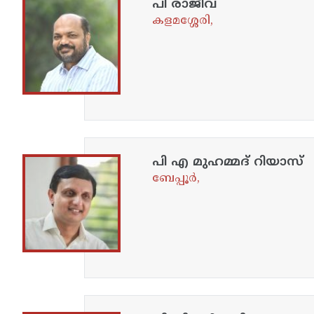
പി രാജീവ്
കളമശ്ശേരി,
പി എ മുഹമ്മദ് റിയാസ്
ബേപ്പൂർ,