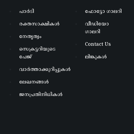
പാർടി
ഫോട്ടോ ഗാലറി
രക്തസാക്ഷികൾ
വീഡിയോ
ഗാലറി
നേതൃത്വം
Contact Us
സെക്രട്ടറിയുടെ
പേജ്
ലിങ്കുകൾ
വാർത്താക്കുറിപ്പുകൾ
ലേഖനങ്ങൾ
ജനപ്രതിനിധികൾ