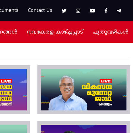
cuments
Contact Us
നങ്ങൾ
നവകേരള കാഴ്ച്ചപ്പാട്
പുതുവഴികൾ