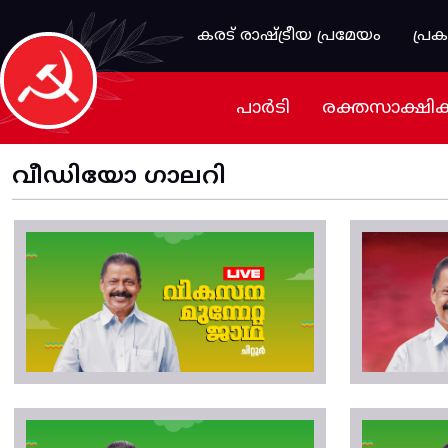
Skip to main content
കരട് രാഷ്ട്രീയ പ്രമേയം
പ്ര
പാർടി
രക്തസാക്ഷി
വീഡിയോ ഗാലറി