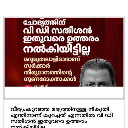
വീര്യംകുറഞ്ഞ മദ്യത്തിനുള്ള നികുതി
എന്തിനാണ് കുറച്ചത് എന്നതിൽ വി ഡി
സതീശൻ ഇതുവരെ ഉത്തരം
നൽകിയിട്ടില്ല