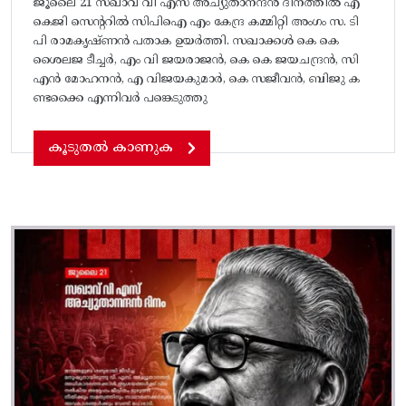
ജൂലൈ 21 സഖാവ് വി എസ് അച്യുതാനന്ദൻ ദിനത്തിൽ എ
കെജി സെന്ററിൽ സിപിഐ എം കേന്ദ്ര കമ്മിറ്റി അംഗം സ. ടി
പി രാമകൃഷ്‌ണൻ പതാക ഉയർത്തി. സഖാക്കൾ കെ കെ
ശൈലജ ടീച്ചർ, എം വി ജയരാജൻ, കെ കെ ജയചന്ദ്രൻ, സി
എൻ മോഹനൻ, എ വിജയകുമാർ, കെ സജീവൻ, ബിജു ക
ണ്ടക്കൈ എന്നിവർ പങ്കെടുത്തു
കൂടുതൽ കാണുക