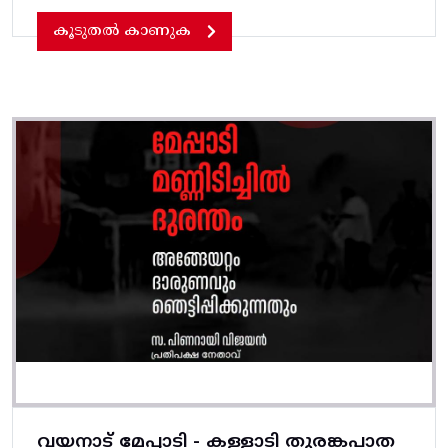
കൂടുതൽ കാണുക
വയനാട് മേപ്പാടി - കള്ളാടി തുരങ്കപാത