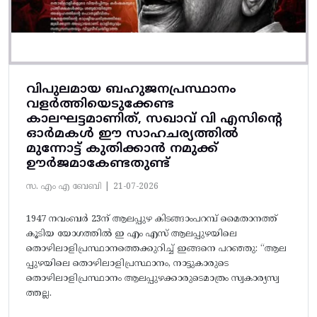
വിപുലമായ ബഹുജനപ്രസ്ഥാനം
വളർത്തിയെടുക്കേണ്ട
കാലഘട്ടമാണിത്, സഖാവ് വി എസിന്റെ
ഓർമകൾ ഈ സാഹചര്യത്തിൽ
മുന്നോട്ട്‌ കുതിക്കാൻ നമുക്ക്
ഊർജമാകേണ്ടതുണ്ട്
സ. എം എ ബേബി |
21-07-2026
1947 നവംബർ 23ന് ആലപ്പുഴ കിടങ്ങാംപറമ്പ്‌ മൈതാനത്ത്‌
കൂടിയ യോഗത്തിൽ ഇ എം എസ് ആലപ്പുഴയിലെ
തൊഴിലാളിപ്രസ്ഥാനത്തെക്കുറിച്ച് ഇങ്ങനെ പറഞ്ഞു: “ആല
പ്പുഴയിലെ തൊഴിലാളിപ്രസ്ഥാനം, നാട്ടുകാരുടെ
തൊഴിലാളിപ്രസ്ഥാനം ആലപ്പുഴക്കാരുടെമാത്രം സ്വകാര്യസ്വ
ത്തല്ല.