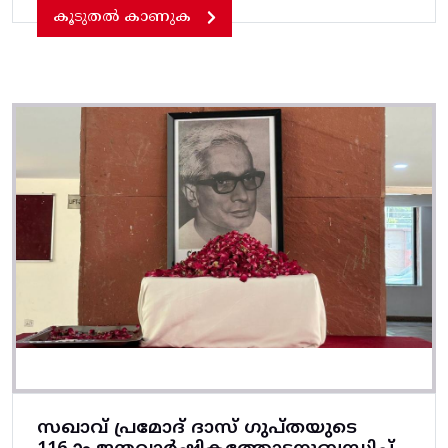
കൂടുതൽ കാണുക
സഖാവ് പ്രമോദ് ദാസ് ഗുപ്തയുടെ