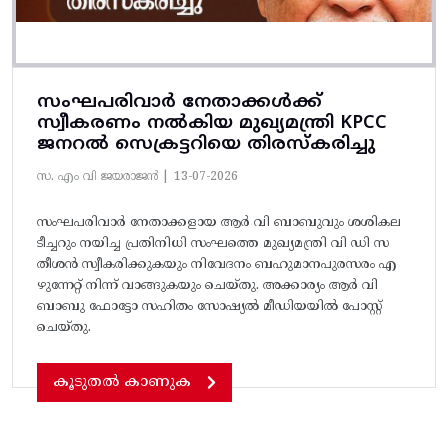
സംഘപരിവാർ നേതാക്കൾക്ക്
സ്വീകരണം നൽകിയ മുഖ്യമന്ത്രി KPCC
ജനറൽ സെക്രട്ടറിയെ തിരസ്കരിച്ചു
സ. എം വി ജയരാജൻ |
13-07-2026
സംഘപരിവാർ നേതാക്കളായ ആർ വി ബാബുവും ശശികല
ടീച്ചറും നയിച്ച പ്രതിനിധി സംഘത്തെ മുഖ്യമന്ത്രി വി ഡി സ
തീശൻ സ്വീകരിക്കുകയും നിവേദനം ബഹുമാനപുരസരം എ
ഴുന്നേറ്റ് നിന്ന് വാങ്ങുകയും ചെയ്തു. അക്കാര്യം ആർ വി
ബാബു ഫോട്ടോ സഹിതം സോഷ്യൽ മീഡിയയിൽ പോസ്റ്റ്‌
ചെയ്തു.
കൂടുതൽ കാണുക