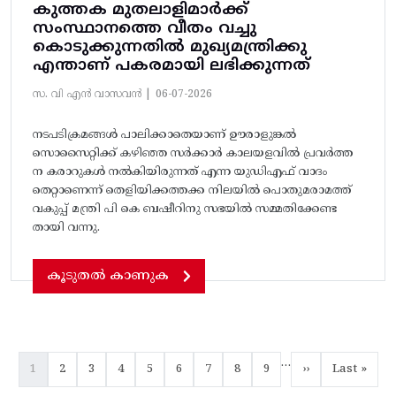
കുത്തക മുതലാളിമാർക്ക്
സംസ്ഥാനത്തെ വീതം വച്ചു
കൊടുക്കുന്നതിൽ മുഖ്യമന്ത്രിക്കു
എന്താണ് പകരമായി ലഭിക്കുന്നത്
സ. വി എൻ വാസവൻ |
06-07-2026
നടപടിക്രമങ്ങൾ പാലിക്കാതെയാണ് ഊരാളുങ്കൽ
സൊസൈറ്റിക്ക് കഴിഞ്ഞ സർക്കാർ കാലയളവിൽ പ്രവർത്ത
ന കരാറുകൾ നൽകിയിരുന്നത് എന്ന യുഡിഎഫ് വാദം
തെറ്റാണെന്ന് തെളിയിക്കത്തക്ക നിലയിൽ പൊതുമരാമത്ത്
വകുപ്പ് മന്ത്രി പി കെ ബഷീറിനു സഭയിൽ സമ്മതിക്കേണ്ട
തായി വന്നു.
കൂടുതൽ കാണുക
Pagination
…
Current page
Page
Page
Page
Page
Page
Page
Page
Page
Next page
Last page
1
2
3
4
5
6
7
8
9
››
Last »