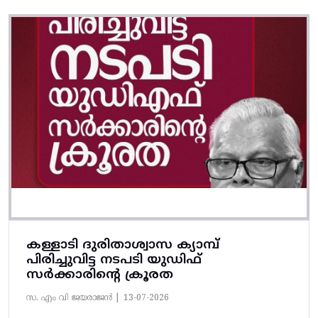
കള്ളാടി ദുരിതാശ്വാസ ക്യാമ്പ്
പിരിച്ചുവിട്ട നടപടി യുഡിഫ്
സർക്കാരിന്റെ ക്രൂരത
സ. എം വി ജയരാജൻ |
13-07-2026