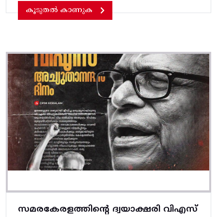
കൂടുതൽ കാണുക
സമരകേരളത്തിൻ്റെ ദ്വയാക്ഷരി വിഎസ്