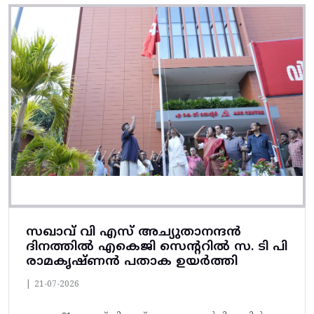
സഖാവ് വി എസ് അച്യുതാനന്ദൻ
ദിനത്തിൽ എകെജി സെന്ററിൽ സ. ടി പി
രാമകൃഷ്‌ണൻ പതാക ഉയർത്തി
|
21-07-2026