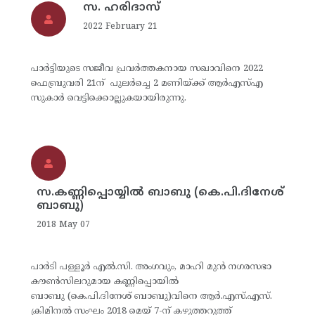
സ. ഹരിദാസ്
2022 February 21
പാർട്ടിയുടെ സജീവ പ്രവർത്തകനായ സഖാവിനെ 2022
ഫെബ്രുവരി 21ന് പുലർച്ചെ 2 മണിയ്ക്ക് ആർഎസ്എ
സുകാർ വെട്ടിക്കൊല്ലുകയായിരുന്നു.
സ.കണ്ണിപ്പൊയ്യില്‍ ബാബു (കെ.പി.ദിനേശ്
ബാബു)
2018 May 07
പാര്‍ടി പള്ളൂര്‍ എല്‍.സി. അംഗവും, മാഹി മുന്‍ നഗരസഭാ
കൗണ്‍സിലറുമായ കണ്ണിപ്പൊയില്‍
ബാബു (കെ.പി.ദിനേശ് ബാബു)വിനെ ആര്‍.എസ്.എസ്.
ക്രിമിനല്‍ സംഘം 2018 മെയ് 7-ന് കഴുത്തറുത്ത്