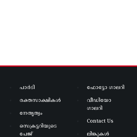
പാർടി
ഫോട്ടോ ഗാലറി
രക്തസാക്ഷികൾ
വീഡിയോ
ഗാലറി
നേതൃത്വം
Contact Us
സെക്രട്ടറിയുടെ
പേജ്
ലിങ്കുകൾ