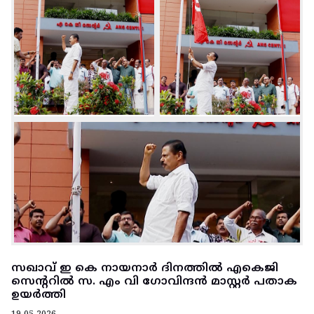
സഖാവ് ഇ കെ നായനാർ ദിനത്തിൽ എകെജി
സെന്ററിൽ സ. എം വി ഗോവിന്ദൻ മാസ്റ്റർ പതാക
ഉയർത്തി