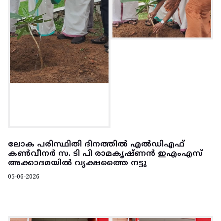
ലോക പരിസ്ഥിതി ദിനത്തിൽ എൽഡിഎഫ്
കൺവീനർ സ. ടി പി രാമകൃഷ്ണൻ ഇഎംഎസ്
അക്കാദമയിൽ വൃക്ഷത്തൈ നട്ടു
05-06-2026