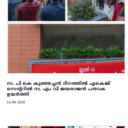
സ. പി കെ കുഞ്ഞച്ചൻ ദിനത്തിൽ എകെജി
സെന്ററിൽ സ. എം വി ജയരാജൻ പതാക
ഉയർത്തി
14-06-2026