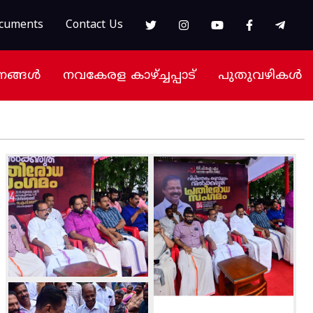
cuments
Contact Us
നങ്ങൾ
നവകേരള കാഴ്ച്ചപ്പാട്
പുതുവഴികൾ