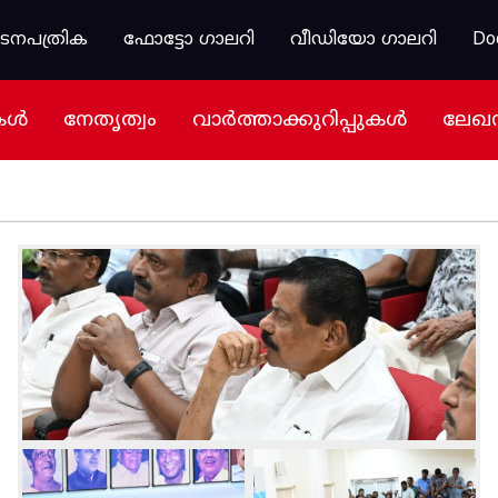
കടനപത്രിക
ഫോട്ടോ ഗാലറി
വീഡിയോ ഗാലറി
Do
കൾ
നേതൃത്വം
വാർത്താക്കുറിപ്പുകൾ
ലേഖ