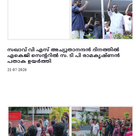
സഖാവ് വി എസ് അച്യുതാനന്ദൻ ദിനത്തിൽ
എകെജി സെന്ററിൽ സ. ടി പി രാമകൃഷ്‌ണൻ
പതാക ഉയർത്തി
21-07-2026