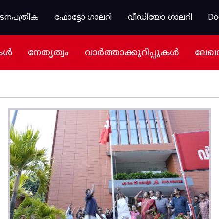
കടനപത്രിക
ഫോട്ടോ ഗാലറി
വീഡിയോ ഗാലറി
Do
കൾ
നേതൃത്വം
വാർത്താക്കുറിപ്പുകൾ
ലേഖ