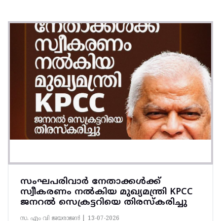
സംഘപരിവാർ നേതാക്കൾക്ക്
സ്വീകരണം നൽകിയ മുഖ്യമന്ത്രി KPCC
ജനറൽ സെക്രട്ടറിയെ തിരസ്കരിച്ചു
സ. എം വി ജയരാജൻ |
13-07-2026