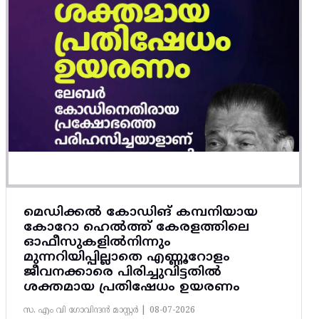
മെഡിക്കൽ കോഡിങ് കമ്പനിയായ
കോറോ ഹെൽത്ത് കേരളത്തിലെ
ഓഫീസുകളിൽനിന്നും
മുന്നറിയിപ്പില്ലാതെ എണ്ണൂറോളം
ജീവനക്കാരെ പിരിച്ചുവിട്ടതിൽ‌
ശക്തമായ പ്രതിഷേധം ഉയരണം
സ. എം വി ഗോവിന്ദൻ മാസ്റ്റർ |
08-07-2026