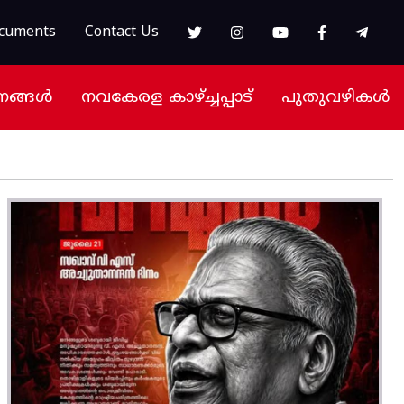
cuments
Contact Us
നങ്ങൾ
നവകേരള കാഴ്ച്ചപ്പാട്
പുതുവഴികൾ