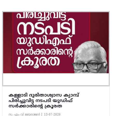
കള്ളാടി ദുരിതാശ്വാസ ക്യാമ്പ്
പിരിച്ചുവിട്ട നടപടി യുഡിഫ്
സർക്കാരിന്റെ ക്രൂരത
സ. എം വി ജയരാജൻ |
13-07-2026