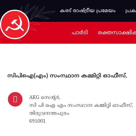
Skip to main content
കരട് രാഷ്ട്രീയ പ്രമേയം
പ്ര
പാർടി
രക്തസാക്ഷി
സിപിഐ(എം) സംസ്ഥാന കമ്മിറ്റി ഓഫീസ്,
AKG സെന്റർ,
സി പി ഐ എം സംസ്ഥാന കമ്മിറ്റി ഓഫീസ്,
തിരുവനന്തപുരം
695001