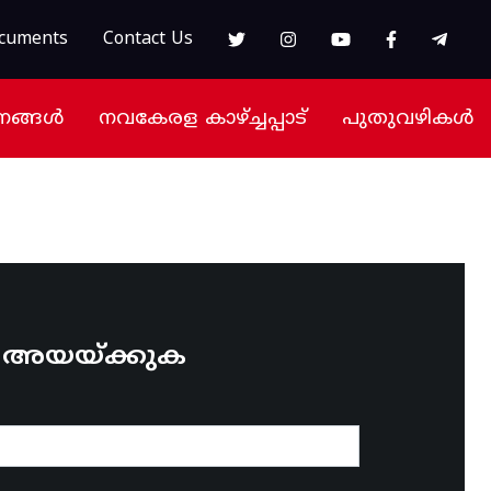
cuments
Contact Us
നങ്ങൾ
നവകേരള കാഴ്ച്ചപ്പാട്
പുതുവഴികൾ
ം അയയ്ക്കുക