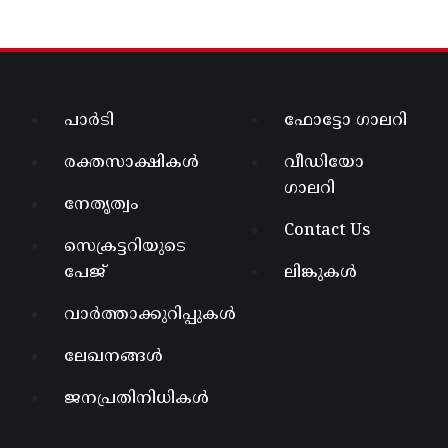
പാർടി
ഫോട്ടോ ഗാലറി
രക്തസാക്ഷികൾ
വീഡിയോ
ഗാലറി
നേതൃത്വം
Contact Us
സെക്രട്ടറിയുടെ
പേജ്
ലിങ്കുകൾ
വാർത്താക്കുറിപ്പുകൾ
ലേഖനങ്ങൾ
ജനപ്രതിനിധികൾ