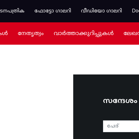
കടനപത്രിക
ഫോട്ടോ ഗാലറി
വീഡിയോ ഗാലറി
Do
കൾ
നേതൃത്വം
വാർത്താക്കുറിപ്പുകൾ
ലേഖ
സന്ദേശ