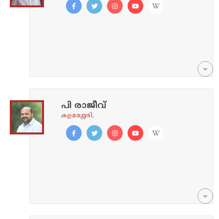
പി രാജീവ്
കളമശ്ശേരി,