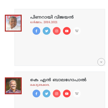
പിണറായി വിജയൻ
ധർമ്മടം, 2016,2021
കെ എൻ ബാലഗോപാൽ
കൊട്ടാരക്കര,