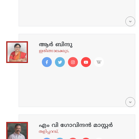
ആർ ബിന്ദു
ഇരിങ്ങാലക്കുട,
എം വി ഗോവിന്ദൻ മാസ്റ്റർ
തളിപ്പറമ്പ്,