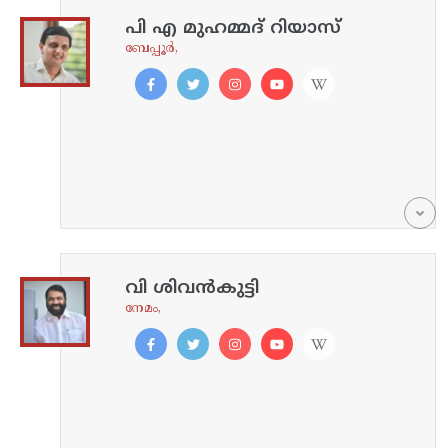
പി എ മുഹമ്മദ് റിയാസ്
ബേപ്പൂർ,
വി ശിവൻകുട്ടി
നേമം,