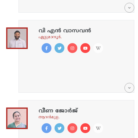
വി എൻ വാസവൻ
ഏറ്റുമാനൂർ,
വീണ ജോർജ്
ആറൻമുള,