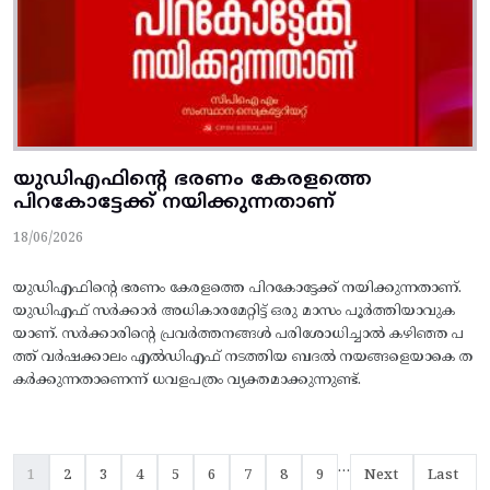
യുഡിഎഫിന്റെ ഭരണം കേരളത്തെ
പിറകോട്ടേക്ക്‌ നയിക്കുന്നതാണ്
18/06/2026
യുഡിഎഫിന്റെ ഭരണം കേരളത്തെ പിറകോട്ടേക്ക്‌ നയിക്കുന്നതാണ്.
യുഡിഎഫ്‌ സര്‍ക്കാര്‍ അധികാരമേറ്റിട്ട്‌ ഒരു മാസം പൂര്‍ത്തിയാവുക
യാണ്‌. സര്‍ക്കാരിന്റെ പ്രവര്‍ത്തനങ്ങള്‍ പരിശോധിച്ചാല്‍ കഴിഞ്ഞ പ
ത്ത്‌ വര്‍ഷക്കാലം എല്‍ഡിഎഫ്‌ നടത്തിയ ബദല്‍ നയങ്ങളെയാകെ ത
കര്‍ക്കുന്നതാണെന്ന്‌ ധവളപത്രം വ്യക്തമാക്കുന്നുണ്ട്‌.
Pagination
…
Current page
Page
Page
Page
Page
Page
Page
Page
Page
Next page
Last pag
1
2
3
4
5
6
7
8
9
Next
Last