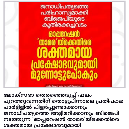
ലോക്സഭാ തെരഞ്ഞെടുപ്പ് ഫലം
പുറത്തുവന്നതിന് തൊട്ടുപിന്നാലെ പ്രതിപക്ഷ
പാർട്ടിളിൽ പിളർപ്പുണ്ടാക്കാനും
ജനാധിപത്യത്തെ അട്ടിമറിക്കാനും ബിജെപി
നടത്തുന്ന 'ഓപ്പറേഷൻ താമര'യ്ക്കെതിരെ
ശക്തമായ പ്രക്ഷോഭവുമായി