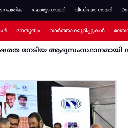
കടനപത്രിക
ഫോട്ടോ ഗാലറി
വീഡിയോ ഗാലറി
Do
കൾ
നേതൃത്വം
വാർത്താക്കുറിപ്പുകൾ
ലേഖ
ാക്ഷരത നേടിയ ആദ്യസംസ്ഥാനമായി ന