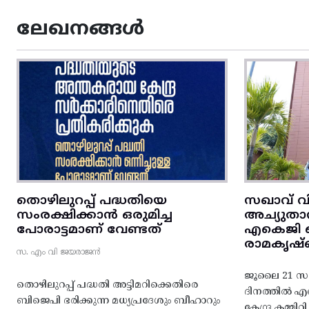
ലേഖനങ്ങൾ
തൊഴിലുറപ്പ് പദ്ധതിയെ
സഖാവ് വ
സംരക്ഷിക്കാൻ ഒരുമിച്ച
അച്യുതാ
പോരാട്ടമാണ് വേണ്ടത്
എകെജി സെ
രാമകൃഷ്
സ. എം വി ജയരാജൻ
ജൂലൈ 21 സഖ
തൊഴിലുറപ്പ് പദ്ധതി അട്ടിമറിക്കെതിരെ
ദിനത്തിൽ 
ബിജെപി ഭരിക്കുന്ന മധ്യപ്രദേശും ബീഹാറും
കേന്ദ്ര കമ്മി