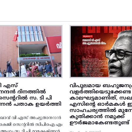
ി എസ്
വിപുലമായ ബഹുജനപ്
നന്ദൻ ദിനത്തിൽ
വളർത്തിയെടുക്കേണ്ട
ന്ററിൽ സ. ടി പി
കാലഘട്ടമാണിത്, സഖാ
‌ണൻ പതാക ഉയർത്തി
എസിന്റെ ഓർമകൾ
സാഹചര്യത്തിൽ മുന്നോട
കുതിക്കാൻ നമുക്ക്
ാവ് വി എസ് അച്യുതാനന്ദൻ
ഊർജമാകേണ്ടതുണ്ട്
എകെജി സെന്ററിൽ സിപിഐ എം
റ്റി അംഗം സ. ടി പി രാമകൃഷ്‌ണൻ