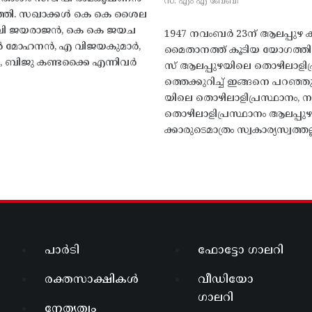
സ. എം എ ബേബി
്തി. സഖാക്കൾ കെ കെ ശൈല
എം വി ജയരാജൻ, കെ കെ ജയച
1947 നവംബർ 23ന് ആലപ്പുഴ കിട
 എൻ മോഹനൻ, എ വിജയകുമാർ,
മൈതാനത്ത്‌ കൂടിയ യോഗത്
ബിജു കണ്ടക്കൈ എന്നിവർ
സ് ആലപ്പുഴയിലെ തൊഴിലാളിപ
ത്തെക്കുറിച്ച് ഇങ്ങനെ പറഞ്ഞ
യിലെ തൊഴിലാളിപ്രസ്ഥാനം, നാ
തൊഴിലാളിപ്രസ്ഥാനം ആലപ്പുഴ
ക്കാരുടെമാത്രം സ്വകാര്യസ്വത്തല്
പാർടി
ഫോട്ടോ ഗാലറി
രക്തസാക്ഷികൾ
വീഡിയോ
ഗാലറി
നേതൃത്വം