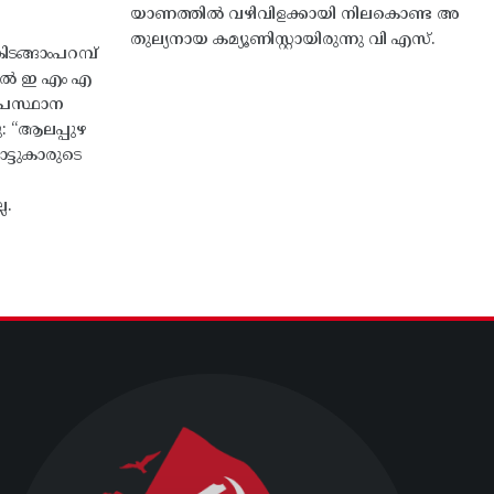
യാണത്തിൽ വഴിവിളക്കായി നിലകൊണ്ട അ
തുല്യനായ കമ്യൂണിസ്റ്റായിരുന്നു വി എസ്.
ങ്ങാംപറമ്പ്‌
തിൽ ഇ എം എ
്രസ്ഥാന
ു: “ആലപ്പുഴ
ട്ടുകാരുടെ
ല.