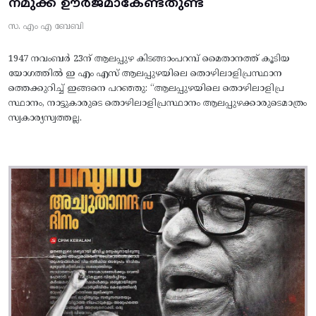
നമുക്ക് ഊർജമാകേണ്ടതുണ്ട്
സ. എം എ ബേബി
1947 നവംബർ 23ന് ആലപ്പുഴ കിടങ്ങാംപറമ്പ്‌ മൈതാനത്ത്‌ കൂടിയ
യോഗത്തിൽ ഇ എം എസ് ആലപ്പുഴയിലെ തൊഴിലാളിപ്രസ്ഥാന
ത്തെക്കുറിച്ച് ഇങ്ങനെ പറഞ്ഞു: “ആലപ്പുഴയിലെ തൊഴിലാളിപ്ര
സ്ഥാനം, നാട്ടുകാരുടെ തൊഴിലാളിപ്രസ്ഥാനം ആലപ്പുഴക്കാരുടെമാത്രം
സ്വകാര്യസ്വത്തല്ല.