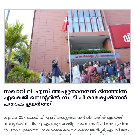
സഖാവ് വി എസ് അച്യുതാനന്ദൻ ദിനത്തിൽ
എകെജി സെന്ററിൽ സ. ടി പി രാമകൃഷ്‌ണൻ
പതാക ഉയർത്തി
ജൂലൈ 21 സഖാവ് വി എസ് അച്യുതാനന്ദൻ ദിനത്തിൽ എകെജി
സെന്ററിൽ സിപിഐ എം കേന്ദ്ര കമ്മിറ്റി അംഗം സ. ടി പി രാമകൃഷ്‌ണ
ൻ പതാക ഉയർത്തി. സഖാക്കൾ കെ കെ ശൈലജ ടീച്ചർ, എം വി ജയ