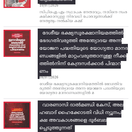
10/07/2026
സിപിഐ എം സ്ഥാപക നേതാവും, നാടിനെ സംര
ക്ഷിക്കാനുള്ള നിരവധി പോരാട്ടങ്ങള്‍ക്ക്‌
നേതൃത്വം നല്‍കിയ കമ്മ്
ദേശീയ ഭക്ഷ്യസുരക്ഷാനിയമത്തിൽ
ഭേദഗതിവരുത്തി അന്ത്യോദയ അന്ന
യോജന പദ്ധതിയുടെ യോഗ്യതാ മാനദ
ണ്ഡങ്ങളിൽ മാറ്റംവരുത്താനുള്ള നീക്ക
ത്തിൽനിന്ന്‌ കേന്ദ്രസർക്കാർ പിന്മാറ
ണം
08/07/2026
ദേശീയ ഭക്ഷ്യസുരക്ഷാനിയമത്തിൽ ഭേദഗതിവ
രുത്തി അന്ത്യോദയ അന്ന യോജന പദ്ധതിയുടെ
യോഗ്യതാ മാനദണ്ഡങ്ങളിൽ മ
വാരണാസി ദാൽമണ്ഡി കേസ്, അല
ഹബാദ് ഹൈക്കോടതി വിധി ന്യൂനപ
ക്ഷ അവകാശങ്ങളെ ദുർബല
പ്പെടുത്തുന്നത്