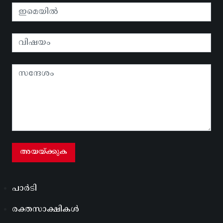
പാർടി
രക്തസാക്ഷികൾ