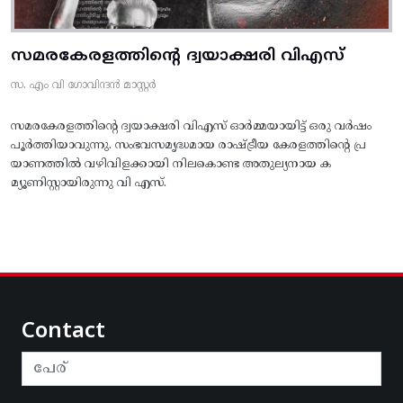
സമരകേരളത്തിൻ്റെ ദ്വയാക്ഷരി വിഎസ്
സ. എം വി ഗോവിന്ദൻ മാസ്റ്റർ
സമരകേരളത്തിൻ്റെ ദ്വയാക്ഷരി വിഎസ് ഓർമ്മയായിട്ട് ഒരു വർഷം
പൂർത്തിയാവുന്നു. സംഭവസമൃദ്ധമായ രാഷ്ട്രീയ കേരളത്തിന്റെ പ്ര
യാണത്തിൽ വഴിവിളക്കായി നിലകൊണ്ട അതുല്യനായ ക
മ്യൂണിസ്റ്റായിരുന്നു വി എസ്.
Contact