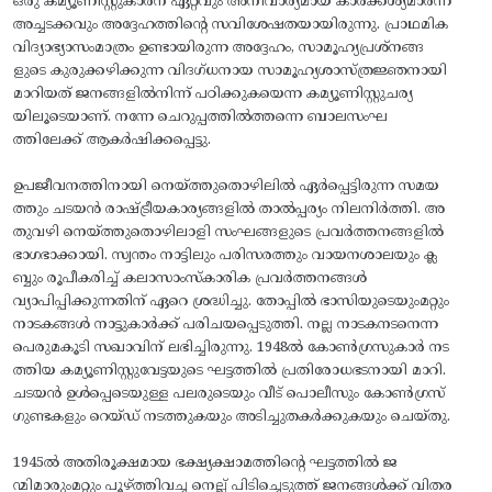
ഒരു കമ്യൂണിസ്റ്റുകാരന് ഏറ്റവും അനിവാര്യമായ കാർക്കശ്യമാർന്ന
അച്ചടക്കവും അദ്ദേഹത്തിന്റെ സവിശേഷതയായിരുന്നു. പ്രാഥമിക
വിദ്യാഭ്യാസംമാത്രം ഉണ്ടായിരുന്ന അദ്ദേഹം, സാമൂഹ്യപ്രശ്നങ്ങ
ളുടെ കുരുക്കഴിക്കുന്ന വിദഗ്ധനായ സാമൂഹ്യശാസ്ത്രജ്ഞനായി
മാറിയത് ജനങ്ങളിൽനിന്ന് പഠിക്കുകയെന്ന കമ്യൂണിസ്റ്റുചര്യ
യിലൂടെയാണ്. നന്നേ ചെറുപ്പത്തിൽത്തന്നെ ബാലസംഘ
ത്തിലേക്ക് ആകർഷിക്കപ്പെട്ടു.
ഉപജീവനത്തിനായി നെയ്ത്തുതൊഴിലിൽ ഏർപ്പെട്ടിരുന്ന സമയ
ത്തും ചടയൻ രാഷ്ട്രീയകാര്യങ്ങളിൽ താൽപ്പര്യം നിലനിർത്തി. അ
തുവഴി നെയ്ത്തുതൊഴിലാളി സംഘങ്ങളുടെ പ്രവർത്തനങ്ങളിൽ
ഭാഗഭാക്കായി. സ്വന്തം നാട്ടിലും പരിസരത്തും വായനശാലയും ക്ല
ബ്ബും രൂപീകരിച്ച്‌ കലാസാംസ്കാരിക പ്രവർത്തനങ്ങൾ
വ്യാപിപ്പിക്കുന്നതിന് ഏറെ ശ്രദ്ധിച്ചു. തോപ്പിൽ ഭാസിയുടെയുംമറ്റും
നാടകങ്ങൾ നാട്ടുകാർക്ക് പരിചയപ്പെടുത്തി. നല്ല നാടകനടനെന്ന
പെരുമകൂടി സഖാവിന് ലഭിച്ചിരുന്നു. 1948ൽ കോൺഗ്രസുകാർ നട
ത്തിയ കമ്യൂണിസ്റ്റുവേട്ടയുടെ ഘട്ടത്തിൽ പ്രതിരോധഭടനായി മാറി.
ചടയൻ ഉൾപ്പെടെയുള്ള പലരുടെയും വീട് പൊലീസും കോൺഗ്രസ്
ഗുണ്ടകളും റെയ്ഡ് നടത്തുകയും അടിച്ചുതകർക്കുകയും ചെയ്തു.
1945ൽ അതിരൂക്ഷമായ ഭക്ഷ്യക്ഷാമത്തിന്റെ ഘട്ടത്തിൽ ജ
ന്മിമാരുംമറ്റും പൂഴ്ത്തിവച്ച നെല്ല് പിടിച്ചെടുത്ത് ജനങ്ങൾക്ക് വിതര