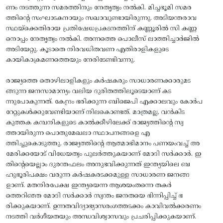
ണം നടത്തുന്ന സമരത്തിനും നേതൃത്വം നൽകി. മിച്ചഭൂമി സമര
ത്തിന്റെ സംഘാടകനായും സഖാവുണ്ടായിരുന്നു. അടിയന്തരാവ
സ്ഥയ്‌ക്കെതിരായ പ്രതിഷേധപ്രകടനത്തിന് കണ്ണൂരിൽ സി കണ്ണ
നൊപ്പം നേതൃത്വം നൽകി. അന്നത്തെ പൊലീസ് ലാത്തിച്ചാർജിൽ
അടിയേറ്റു. കൂടാതെ നിരവധിതവണ എതിരാളികളുടെ
കായികാക്രമണത്തെയും നേരിടേണ്ടിവന്നു.
രാജ്യത്തെ തൊഴിലാളികളും കർഷകരും സാധാരണക്കാരുമട
ങ്ങുന്ന ജനസാമാന്യം വലിയ ദുരിതത്തിലൂടെയാണ്‌ കട
ന്നുപോകുന്നത്‌. കേന്ദ്രം ഭരിക്കുന്ന ബിജെപി എക്കാലവും കോർപ
റേറ്റുകൾക്കുവേണ്ടിയാണ്‌ നിലകൊണ്ടത്‌. മാത്രമല്ല, വൻകിട
കുത്തക കമ്പനികളുടെ കാൽക്കീഴിലേക്ക്‌ രാജ്യത്തിന്റെ സ്വ
ത്തായിരുന്ന പൊതുമേഖലാ സ്ഥാപനങ്ങളെ എ
ത്തിച്ചുകൊടുത്തു. രാജ്യത്തിന്റെ ആത്മാഭിമാനം പണയംവച്ച്‌ അ
മേരിക്കയോട്‌ വിധേയത്വം പുലർത്തുകയാണ്‌ മോദി സർക്കാർ. ഇ
തിന്റെയെല്ലാം ദുരന്തഫലം അനുഭവിക്കുന്നത്‌ ഇന്ത്യയിലെ ബ
ഹുഭൂരിപക്ഷം വരുന്ന കർഷകരടക്കമുള്ള സാധാരണ ജനങ്ങ
ളാണ്‌. മതനിരപേക്ഷ ഇന്ത്യയെന്ന ആശയംതന്നെ തകർ
ത്തെറിഞ്ഞ മോദി സർക്കാർ സ്വന്തം ജനതയെ ഭിന്നിപ്പിച്ച്‌ ഭ
രിക്കുകയാണ്‌. ഉന്നതവിദ്യാഭ്യാസരംഗത്തടക്കം കാവിവൽക്കരണം
നടത്തി വർഗീയതയും അന്ധവിശ്വാസവും പ്രചരിപ്പിക്കുകയാണ്‌.