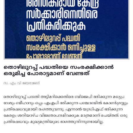
തൊഴിലുറപ്പ് പദ്ധതിയെ സംരക്ഷിക്കാൻ
ഒരുമിച്ച പോരാട്ടമാണ് വേണ്ടത്
സ. എം വി ജയരാജൻ
തൊഴിലുറപ്പ് പദ്ധതി അട്ടിമറിക്കെതിരെ ബിജെപി ഭരിക്കുന്ന മധ്യപ്ര
ദേശും ബീഹാറും ഒപ്പം എഎപി ഭരിക്കുന്ന പഞ്ചാബിൽ കോൺഗ്രസ്സും
പ്രതിഷേധവുമായി രംഗത്തുവന്നു. എന്നാൽ യുഡിഎഫ് ഭരിക്കുന്ന
കേരളം ശനിയാഴ്ച വിജ്ഞാപനമിറക്കുക മാത്രമാണ് ചെയ്തത്. ഒരു
പ്രതിഷേധവും മുഖ്യമന്ത്രിയുടെ ഭാഗത്തുനിന്നുണ്ടായില്ല.