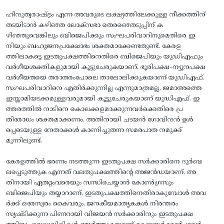
ഹിന്ദുത്വരാഷ്‌ട്രം എന്ന അവരുടെ ലക്ഷ്യത്തിലേക്കുള്ള നീക്കത്തിന്‌
തടയിടാൻ കഴിഞ്ഞ ലോക്‌സഭാ തെരഞ്ഞെടുപ്പിന്‌ ക
ഴിഞ്ഞുവെങ്കിലും ബിജെപിക്കും സംഘപരിവാറിനുമെതിരെ ഇ
നിയും ബഹുജനപ്രക്ഷോഭം ശക്തമാക്കേണ്ടതുണ്ട്‌. കേരള
ത്തിലാകട്ടെ ഇടതുപക്ഷത്തിനെതിരെ ബിജെപിയും യുഡിഎഫും
വർഗീയശക്തികളുമായി കൂട്ടുചേരുകയാണ്‌. ഭൂരിപക്ഷ–ന്യൂനപക്ഷ
വർഗീയതയെ തരാതരംപോലെ താലോലിക്കുകയാണ്‌ യുഡിഎഫ്‌.
സംഘപരിവാറിനെ എതിർക്കുന്നില്ല എന്നുമാത്രമല്ല, ജമാഅത്തെ
ഇസ്ലാമിയടക്കമുള്ളവരുമായി കൂട്ടുചേരുകയാണ്‌ യുഡിഎഫ്‌. ഇ
ത്തരത്തിൽ നാടിനെ കൊലക്കളമാക്കുന്നവർക്കെതിരെ പ്ര
തിരോധം ശക്തമാക്കണം. അതിനായി ചടയൻ ഗോവിന്ദൻ ഉൾ
പ്പെടെയുള്ള നേതാക്കൾ കാണിച്ചുതന്ന സമരപാത നമുക്ക്‌
മുന്നിലുണ്ട്‌.
കേരളത്തിൽ ഭരണം നടത്തുന്ന ഇടതുപക്ഷ സർക്കാരിനെ ദുർബ
ലപ്പെടുത്തുക എന്നത്‌ വലതുപക്ഷത്തിന്റെ അജൻഡയാണ്‌. അ
തിനായി ഏതറ്റംവരെയും സന്ധിചെയ്യാൻ കോൺഗ്രസും
ബിജെപിയും തയ്യാറാണ്‌. ഇടതുപക്ഷത്തിനെതിരാകുമ്പോൾ അവ
ർക്ക്‌ ഒരേസ്വരം കൈവരും. ജനകീയമാതൃകകൾ നിരന്തരം
സൃഷ്‌ടിക്കുന്ന പിണറായി വിജയൻ സർക്കാരിനും ഇടതുപക്ഷ