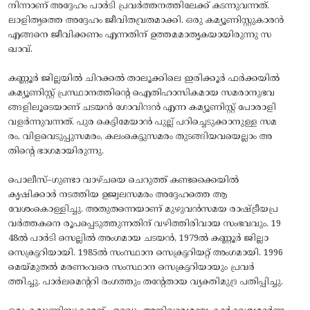
നിന്നാണ് അദ്ദേഹം പാർടി പ്രവർത്തനത്തിലേക്ക് കടന്നുവന്നത്.
ലാളിത്യത്തെ അദ്ദേഹം ജീവിതവ്രതമാക്കി. ഒരു കമ്യൂണിസ്റ്റുകാരൻ
എങ്ങനെ ജീവിക്കണം എന്നതിന് ഉത്തമമാതൃകയായിരുന്നു സ
ഖാവ്‌.
കണ്ണൂർ ജില്ലയിൽ ചിറക്കൽ താലൂക്കിലെ ഇരിക്കൂർ ഫർക്കയിൽ
കമ്യൂണിസ്റ്റ് പ്രസ്ഥാനത്തിന്റെ ഐതിഹാസികമായ സമരാനുഭവ
ങ്ങളിലൂടെയാണ് ചടയൻ ഗോവിന്ദൻ എന്ന കമ്യൂണിസ്റ്റ് പോരാളി
വളർന്നുവന്നത്. പുര കെട്ടിമേയാൻ പുല്ല് പറിച്ചെടുക്കാനുള്ള സമ
രം, വിളവെടുപ്പുസമരം, കലംകെട്ടുസമരം തുടങ്ങിയവയെല്ലാം അ
തിന്റെ ഭാഗമായിരുന്നു.
പൊലീസ്–ഗുണ്ടാ വാഴ്ചയെ ചെറുത്ത് കണ്ടക്കൈയിൽ
കൃഷിക്കാർ നടത്തിയ ഉജ്വലസമരം അദ്ദേഹത്തെ ആ
വേശംകൊള്ളിച്ചു. അതുതന്നെയാണ് മുഴുവൻസമയ രാഷ്ട്രീയപ്ര
വർത്തകനെ രൂപപ്പെടുത്തുന്നതിന് വഴിത്തിരിവായ സംഭവവും. 19
48ൽ പാർടി സെല്ലിൽ അംഗമായ ചടയൻ, 1979ൽ കണ്ണൂർ ജില്ലാ
സെക്രട്ടറിയായി. 1985ൽ സംസ്ഥാന സെക്രട്ടറിയറ്റ് അംഗമായി. 1996
മെയ്‌മുതൽ മരണംവരെ സംസ്ഥാന സെക്രട്ടറിയായും പ്രവർ
ത്തിച്ചു. പാർലമെന്ററി രംഗത്തും തന്റേതായ വ്യക്തിമുദ്ര പതിപ്പിച്ചു.