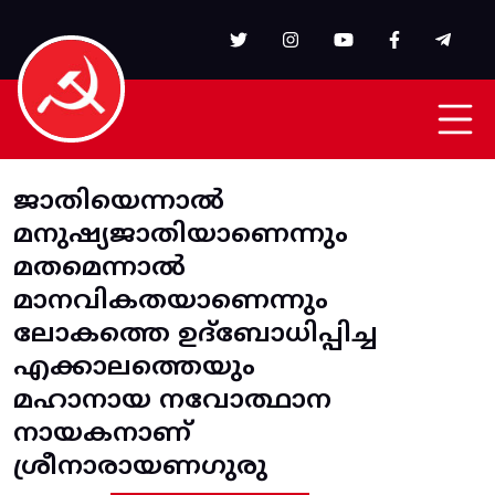
Skip to main content
ജാതിയെന്നാൽ
മനുഷ്യജാതിയാണെന്നും
മതമെന്നാൽ
മാനവികതയാണെന്നും
ലോകത്തെ ഉദ്ബോധിപ്പിച്ച
എക്കാലത്തെയും
മഹാനായ നവോത്ഥാന
നായകനാണ്
ശ്രീനാരായണഗുരു