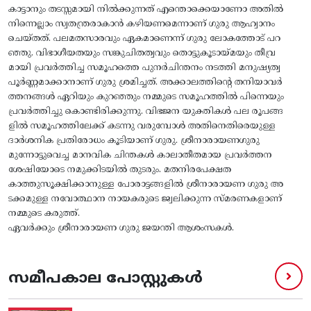
കാട്ടാനും തടസ്സമായി നിൽക്കുന്നത് എന്തൊക്കെയാണോ അതിൽ
നിന്നെല്ലാം സ്വതന്ത്രരാകാൻ കഴിയണമെന്നാണ് ഗുരു ആഹ്വാനം
ചെയ്തത്. പലമതസാരവും ഏകമാണെന്ന് ഗുരു ലോകത്തോട് പറ
ഞ്ഞു. വിഭാഗീയതയും സങ്കുചിതത്വവും തൊട്ടുകൂടായ്മയും തീവ്ര
മായി പ്രവർത്തിച്ച സമൂഹത്തെ പുനർചിന്തനം നടത്തി മനുഷ്യത്വ
പൂർണ്ണമാക്കാനാണ് ഗുരു ശ്രമിച്ചത്. അക്കാലത്തിന്റെ തനിയാവർ
ത്തനങ്ങൾ ഏറിയും കുറഞ്ഞും നമ്മുടെ സമൂഹത്തിൽ പിന്നെയും
പ്രവർത്തിച്ചു കൊണ്ടിരിക്കുന്നു. വിഭജന യുക്തികൾ പല രൂപങ്ങ
ളിൽ സമൂഹത്തിലേക്ക് കടന്നു വരുമ്പോൾ അതിനെതിരെയുള്ള
ദാർശനിക പ്രതിരോധം കൂടിയാണ് ഗുരു. ശ്രീനാരായണഗുരു
മുന്നോട്ടുവെച്ച മാനവിക ചിന്തകൾ കാലാതീതമായ പ്രവർത്തന
ശേഷിയോടെ നമുക്കിടയിൽ തുടരും. മതനിരപേക്ഷത
കാത്തുസൂക്ഷിക്കാനുള്ള പോരാട്ടങ്ങളിൽ ശ്രീനാരായണ ഗുരു അ
ടക്കമുള്ള നവോത്ഥാന നായകരുടെ ജ്വലിക്കുന്ന സ്മരണകളാണ്‌
നമ്മുടെ കരുത്ത്‌.
ഏവർക്കും ശ്രീനാരായണ ഗുരു ജയന്തി ആശംസകൾ.
സമീപകാല പോസ്റ്റുകൾ