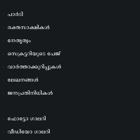
പാർടി
രക്തസാക്ഷികൾ
നേതൃത്വം
സെക്രട്ടറിയുടെ പേജ്
വാർത്താക്കുറിപ്പുകൾ
ലേഖനങ്ങൾ
ജനപ്രതിനിധികൾ
ഫോട്ടോ ഗാലറി
വീഡിയോ ഗാലറി