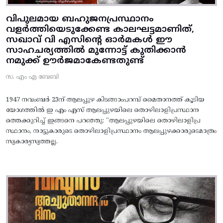
വിപുലമായ ബഹുജനപ്രസ്ഥാനം
വളർത്തിയെടുക്കേണ്ട കാലഘട്ടമാണിത്,
സഖാവ് വി എസിന്റെ ഓർമകൾ ഈ
സാഹചര്യത്തിൽ മുന്നോട്ട്‌ കുതിക്കാൻ
നമുക്ക് ഊർജമാകേണ്ടതുണ്ട്
സ. എം എ ബേബി
1947 നവംബർ 23ന് ആലപ്പുഴ കിടങ്ങാംപറമ്പ്‌ മൈതാനത്ത്‌ കൂടിയ
യോഗത്തിൽ ഇ എം എസ് ആലപ്പുഴയിലെ തൊഴിലാളിപ്രസ്ഥാന
ത്തെക്കുറിച്ച് ഇങ്ങനെ പറഞ്ഞു: “ആലപ്പുഴയിലെ തൊഴിലാളിപ്ര
സ്ഥാനം, നാട്ടുകാരുടെ തൊഴിലാളിപ്രസ്ഥാനം ആലപ്പുഴക്കാരുടെമാത്രം
സ്വകാര്യസ്വത്തല്ല.