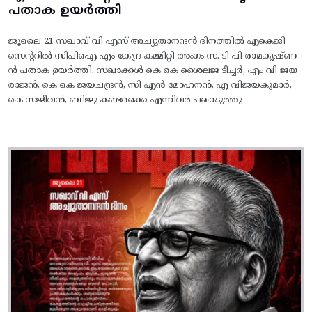
പതാക ഉയർത്തി
ജൂലൈ 21 സഖാവ് വി എസ് അച്യുതാനന്ദൻ ദിനത്തിൽ എകെജി
സെന്ററിൽ സിപിഐ എം കേന്ദ്ര കമ്മിറ്റി അംഗം സ. ടി പി രാമകൃഷ്‌ണ
ൻ പതാക ഉയർത്തി. സഖാക്കൾ കെ കെ ശൈലജ ടീച്ചർ, എം വി ജയ
രാജൻ, കെ കെ ജയചന്ദ്രൻ, സി എൻ മോഹനൻ, എ വിജയകുമാർ,
കെ സജീവൻ, ബിജു കണ്ടക്കൈ എന്നിവർ പങ്കെടുത്തു