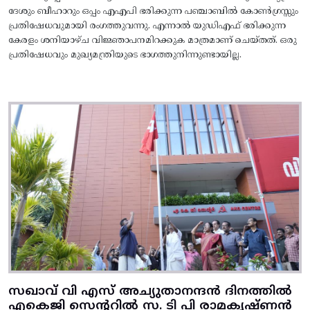
ദേശും ബീഹാറും ഒപ്പം എഎപി ഭരിക്കുന്ന പഞ്ചാബിൽ കോൺഗ്രസ്സും
പ്രതിഷേധവുമായി രംഗത്തുവന്നു. എന്നാൽ യുഡിഎഫ് ഭരിക്കുന്ന
കേരളം ശനിയാഴ്ച വിജ്ഞാപനമിറക്കുക മാത്രമാണ് ചെയ്തത്. ഒരു
പ്രതിഷേധവും മുഖ്യമന്ത്രിയുടെ ഭാഗത്തുനിന്നുണ്ടായില്ല.
സഖാവ് വി എസ് അച്യുതാനന്ദൻ ദിനത്തിൽ
എകെജി സെന്ററിൽ സ. ടി പി രാമകൃഷ്‌ണൻ