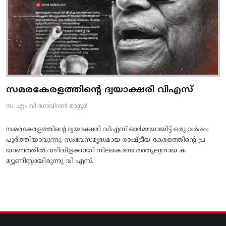
സമരകേരളത്തിൻ്റെ ദ്വയാക്ഷരി വിഎസ്
സ. എം വി ഗോവിന്ദൻ മാസ്റ്റർ
സമരകേരളത്തിൻ്റെ ദ്വയാക്ഷരി വിഎസ് ഓർമ്മയായിട്ട് ഒരു വർഷം
പൂർത്തിയാവുന്നു. സംഭവസമൃദ്ധമായ രാഷ്ട്രീയ കേരളത്തിന്റെ പ്ര
യാണത്തിൽ വഴിവിളക്കായി നിലകൊണ്ട അതുല്യനായ ക
മ്യൂണിസ്റ്റായിരുന്നു വി എസ്.