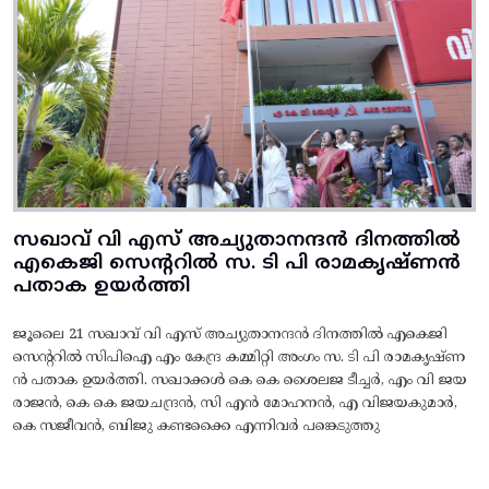
സഖാവ് വി എസ് അച്യുതാനന്ദൻ ദിനത്തിൽ
എകെജി സെന്ററിൽ സ. ടി പി രാമകൃഷ്‌ണൻ
പതാക ഉയർത്തി
ജൂലൈ 21 സഖാവ് വി എസ് അച്യുതാനന്ദൻ ദിനത്തിൽ എകെജി
സെന്ററിൽ സിപിഐ എം കേന്ദ്ര കമ്മിറ്റി അംഗം സ. ടി പി രാമകൃഷ്‌ണ
ൻ പതാക ഉയർത്തി. സഖാക്കൾ കെ കെ ശൈലജ ടീച്ചർ, എം വി ജയ
രാജൻ, കെ കെ ജയചന്ദ്രൻ, സി എൻ മോഹനൻ, എ വിജയകുമാർ,
കെ സജീവൻ, ബിജു കണ്ടക്കൈ എന്നിവർ പങ്കെടുത്തു