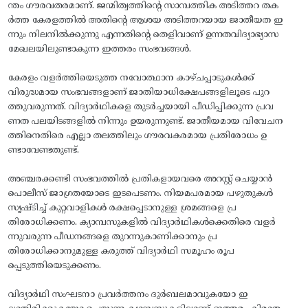
ന്തം ഗൗരവതരമാണ്. ജന്മിത്വത്തിന്റെ സാമ്പത്തിക അടിത്തറ തക
ർത്ത കേരളത്തിൽ അതിന്റെ ആശയ അടിത്തറയായ ജാതീയത ഇ
ന്നും നിലനിൽക്കുന്നു എന്നതിന്റെ തെളിവാണ് ഉന്നതവിദ്യാഭ്യാസ
മേഖലയിലുണ്ടാകുന്ന ഇത്തരം സംഭവങ്ങൾ.
കേരളം വളർത്തിയെടുത്ത നവോത്ഥാന കാഴ്ചപ്പാടുകൾക്ക്
വിരുദ്ധമായ സംഭവങ്ങളാണ് ജാതിയാധിക്ഷേപങ്ങളിലൂടെ പുറ
ത്തുവരുന്നത്. വിദ്യാർഥികളെ തുടർച്ചയായി പീഡിപ്പിക്കുന്ന പ്രവ
ണത പലയിടങ്ങളിൽ നിന്നും ഉയരുന്നുണ്ട്. ജാതീയമായ വിവേചന
ത്തിനെതിരെ എല്ലാ തലത്തിലും ഗൗരവകരമായ പ്രതിരോധം ഉ
ണ്ടാവേണ്ടതുണ്ട്.
അഞ്ചരക്കണ്ടി സംഭവത്തിൽ പ്രതികളായവരെ അറസ്റ്റ് ചെയ്യാൻ
പൊലീസ് ജാഗ്രതയോടെ ഇടപെടണം. നിയമപരമായ പഴുതുകൾ
സൃഷ്ടിച്ച് കുറ്റവാളികൾ രക്ഷപ്പെടാനുള്ള ശ്രമങ്ങളെ പ്ര
തിരോധിക്കണം. ക്യാമ്പസുകളിൽ വിദ്യാർഥികൾക്കെതിരെ വളർ
ന്നുവരുന്ന പീഡനങ്ങളെ തുറന്നുകാണിക്കാനും പ്ര
തിരോധിക്കാനുമുള്ള കരുത്ത് വിദ്യാർഥി സമൂഹം രൂപ
പ്പെടുത്തിയെടുക്കണം.
വിദ്യാർഥി സംഘടനാ പ്രവർത്തനം ദുർബലമാവുകയോ ഇ