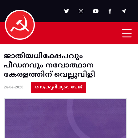
Skip to main content
ജാതിയധിക്ഷേപവും
പീഡനവും നവോത്ഥാന
കേരളത്തിന് വെല്ലുവിളി
സെക്രട്ടറിയുടെ പേജ്
24-04-2026