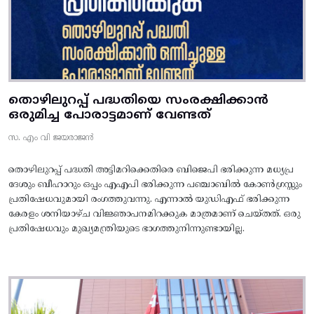
തൊഴിലുറപ്പ് പദ്ധതിയെ സംരക്ഷിക്കാൻ
ഒരുമിച്ച പോരാട്ടമാണ് വേണ്ടത്
സ. എം വി ജയരാജൻ
തൊഴിലുറപ്പ് പദ്ധതി അട്ടിമറിക്കെതിരെ ബിജെപി ഭരിക്കുന്ന മധ്യപ്ര
ദേശും ബീഹാറും ഒപ്പം എഎപി ഭരിക്കുന്ന പഞ്ചാബിൽ കോൺഗ്രസ്സും
പ്രതിഷേധവുമായി രംഗത്തുവന്നു. എന്നാൽ യുഡിഎഫ് ഭരിക്കുന്ന
കേരളം ശനിയാഴ്ച വിജ്ഞാപനമിറക്കുക മാത്രമാണ് ചെയ്തത്. ഒരു
പ്രതിഷേധവും മുഖ്യമന്ത്രിയുടെ ഭാഗത്തുനിന്നുണ്ടായില്ല.