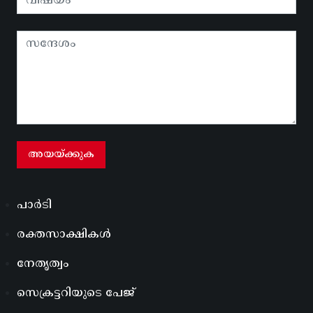
പാർടി
രക്തസാക്ഷികൾ
നേതൃത്വം
സെക്രട്ടറിയുടെ പേജ്