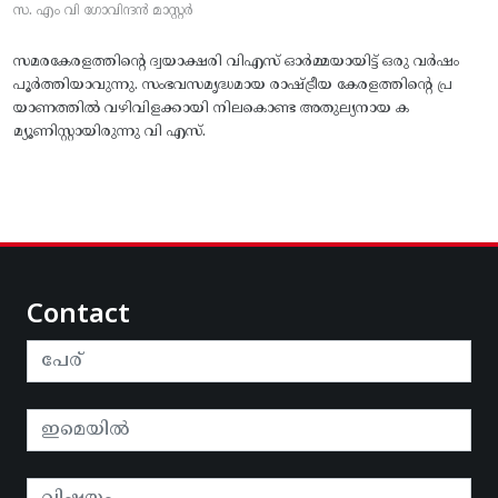
സ. എം വി ഗോവിന്ദൻ മാസ്റ്റർ
സമരകേരളത്തിൻ്റെ ദ്വയാക്ഷരി വിഎസ് ഓർമ്മയായിട്ട് ഒരു വർഷം
പൂർത്തിയാവുന്നു. സംഭവസമൃദ്ധമായ രാഷ്ട്രീയ കേരളത്തിന്റെ പ്ര
യാണത്തിൽ വഴിവിളക്കായി നിലകൊണ്ട അതുല്യനായ ക
മ്യൂണിസ്റ്റായിരുന്നു വി എസ്.
Contact