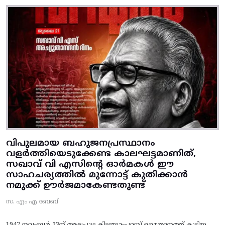
വിപുലമായ ബഹുജനപ്രസ്ഥാനം
വളർത്തിയെടുക്കേണ്ട കാലഘട്ടമാണിത്,
സഖാവ് വി എസിന്റെ ഓർമകൾ ഈ
സാഹചര്യത്തിൽ മുന്നോട്ട്‌ കുതിക്കാൻ
നമുക്ക് ഊർജമാകേണ്ടതുണ്ട്
സ. എം എ ബേബി
1947 നവംബർ 23ന് ആലപ്പുഴ കിടങ്ങാംപറമ്പ്‌ മൈതാനത്ത്‌ കൂടിയ