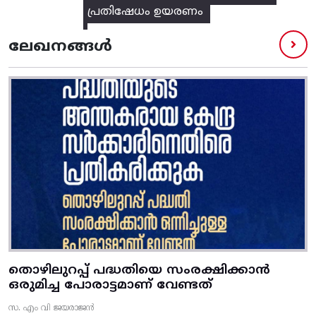
പ്രതിഷേധം ഉയരണം
ലേഖനങ്ങൾ
തൊഴിലുറപ്പ് പദ്ധതിയെ സംരക്ഷിക്കാൻ
ഒരുമിച്ച പോരാട്ടമാണ് വേണ്ടത്
സ. എം വി ജയരാജൻ