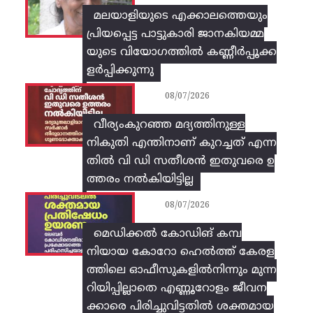
മലയാളിയുടെ എക്കാലത്തെയും
പ്രിയപ്പെട്ട പാട്ടുകാരി ജാനകിയമ്മ
യുടെ വിയോഗത്തിൽ കണ്ണീർപ്പൂക്ക
ളർപ്പിക്കുന്നു
08/07/2026
വീര്യംകുറഞ്ഞ മദ്യത്തിനുള്ള
നികുതി എന്തിനാണ് കുറച്ചത് എന്ന
തിൽ വി ഡി സതീശൻ ഇതുവരെ ഉ
ത്തരം നൽകിയിട്ടില്ല
08/07/2026
മെഡിക്കൽ കോഡിങ് കമ്പ
നിയായ കോറോ ഹെൽത്ത് കേരള
ത്തിലെ ഓഫീസുകളിൽനിന്നും മുന്ന
റിയിപ്പില്ലാതെ എണ്ണൂറോളം ജീവന
ക്കാരെ പിരിച്ചുവിട്ടതിൽ‌ ശക്തമായ