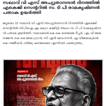
സഖാവ് വി എസ് അച്യുതാനന്ദൻ ദിനത്തിൽ
എകെജി സെന്ററിൽ സ. ടി പി രാമകൃഷ്‌ണൻ
പതാക ഉയർത്തി
ജൂലൈ 21 സഖാവ് വി എസ് അച്യുതാനന്ദൻ ദിനത്തിൽ എകെജി
സെന്ററിൽ സിപിഐ എം കേന്ദ്ര കമ്മിറ്റി അംഗം സ. ടി പി രാമകൃഷ്‌ണ
ൻ പതാക ഉയർത്തി. സഖാക്കൾ കെ കെ ശൈലജ ടീച്ചർ, എം വി ജയ
രാജൻ, കെ കെ ജയചന്ദ്രൻ, സി എൻ മോഹനൻ, എ വിജയകുമാർ,
കെ സജീവൻ, ബിജു കണ്ടക്കൈ എന്നിവർ പങ്കെടുത്തു