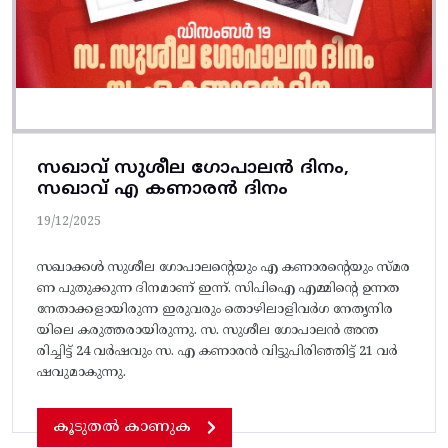
സഖാവ് സുശീല ഗോപാലൻ ദിനം,
സഖാവ് എ കണാരൻ ദിനം
19/12/2025
സഖാക്കൾ സുശീല ഗോപാലന്റെയും എ കണാരന്റെയും സ്മര
ണ പുതുക്കുന്ന ദിനമാണ് ഇന്ന്. സിപിഐ എമ്മിന്റെ ഉന്നത
നേതാക്കളായിരുന്ന ഇരുവരും തൊഴിലാളിവർഗ നേതൃനിര
യിലെ കരുത്തരായിരുന്നു. സ. സുശീല ഗോപാലൻ അന്ത
രിച്ചിട്ട് 24 വർഷവും സ. എ കണാരൻ വിട്ടുപിരിഞ്ഞിട്ട് 21 വർ
ഷവുമാകുന്നു.
കൂടുതൽ കാണുക