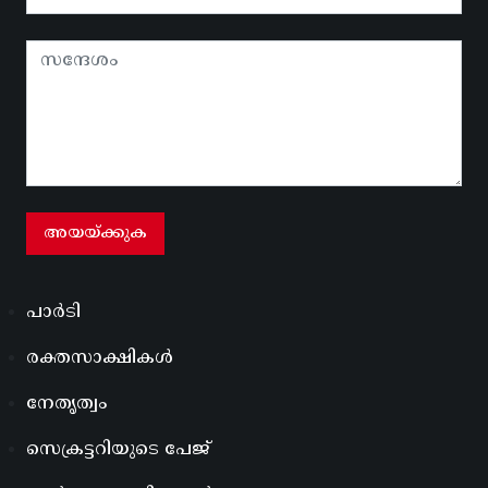
പാർടി
രക്തസാക്ഷികൾ
നേതൃത്വം
സെക്രട്ടറിയുടെ പേജ്