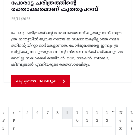
പോരാട്ട ചരിത്രത്തിന്റെ
രക്താക്ഷരമാണ് കൂത്തുപറമ്പ്
25/11/2025
പോരാട്ട ചരിത്രത്തിന്റെ രക്താക്ഷരമാണ് കൂത്തുപറമ്പ്. സ്വത
ന്ത്ര ഇന്ത്യയിൽ യുവത നടത്തിയ സമാനതകളില്ലാത്ത സമര
ത്തിന്റെ വീറുറ്റ ഓർമകളാണത്. പോർമുഖങ്ങളെ ഇന്നും ത്ര
സിപ്പിക്കുന്ന കൂത്തുപറമ്പിന്റെ സ്‌മരണകൾക്ക്‌ ഒരിക്കലും മര
ണമില്ല. സഖാക്കൾ രാജീവൻ, മധു, റോഷൻ, ബാബു,
ഷിബുലാൽ എന്നിവരുടെ രക്തസാക്ഷിത്വം.
കൂടുതൽ കാണുക
Pagination
…
…
First page
Previous page
Page
Page
Page
Page
Current page
Page
Page
Page
Page
Next pa
La
«
‹
5
6
7
8
9
1
1
1
1
N
L
F
P
0
1
2
3
e
a
i
r
x
s