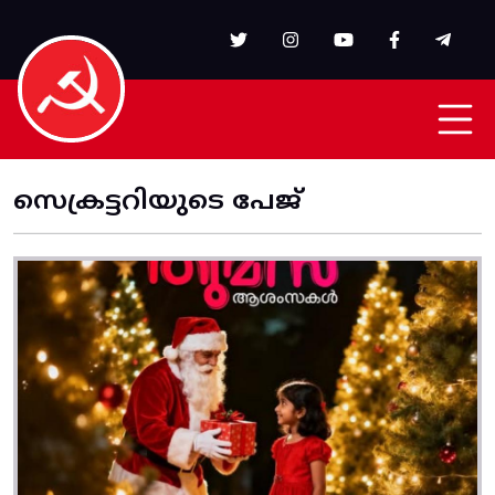
Skip to main content
സെക്രട്ടറിയുടെ പേജ്