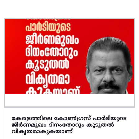
കേരളത്തിലെ കോൺഗ്രസ് പാർടിയുടെ
ജീർണമുഖം ദിനംതോറും കൂടുതൽ
വികൃതമാകുകയാണ്