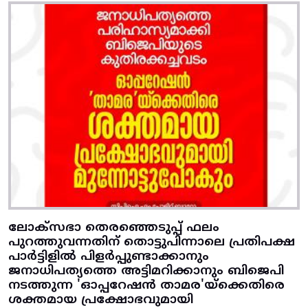
ലോക്സഭാ തെരഞ്ഞെടുപ്പ് ഫലം
പുറത്തുവന്നതിന് തൊട്ടുപിന്നാലെ പ്രതിപക്ഷ
പാർട്ടിളിൽ പിളർപ്പുണ്ടാക്കാനും
ജനാധിപത്യത്തെ അട്ടിമറിക്കാനും ബിജെപി
നടത്തുന്ന 'ഓപ്പറേഷൻ താമര'യ്ക്കെതിരെ
ശക്തമായ പ്രക്ഷോഭവുമായി