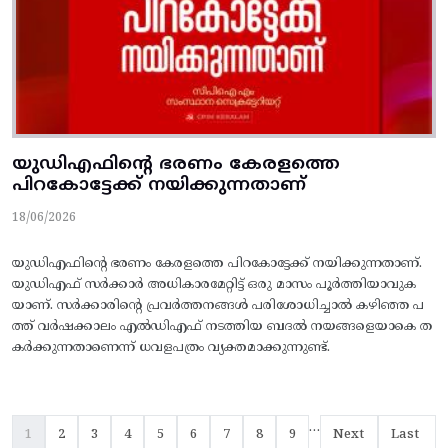
യുഡിഎഫിന്റെ ഭരണം കേരളത്തെ
പിറകോട്ടേക്ക്‌ നയിക്കുന്നതാണ്
18/06/2026
യുഡിഎഫിന്റെ ഭരണം കേരളത്തെ പിറകോട്ടേക്ക്‌ നയിക്കുന്നതാണ്.
യുഡിഎഫ്‌ സര്‍ക്കാര്‍ അധികാരമേറ്റിട്ട്‌ ഒരു മാസം പൂര്‍ത്തിയാവുക
യാണ്‌. സര്‍ക്കാരിന്റെ പ്രവര്‍ത്തനങ്ങള്‍ പരിശോധിച്ചാല്‍ കഴിഞ്ഞ പ
ത്ത്‌ വര്‍ഷക്കാലം എല്‍ഡിഎഫ്‌ നടത്തിയ ബദല്‍ നയങ്ങളെയാകെ ത
കര്‍ക്കുന്നതാണെന്ന്‌ ധവളപത്രം വ്യക്തമാക്കുന്നുണ്ട്‌.
Pagination
…
Current page
Page
Page
Page
Page
Page
Page
Page
Page
Next page
Last pag
1
2
3
4
5
6
7
8
9
Next
Last