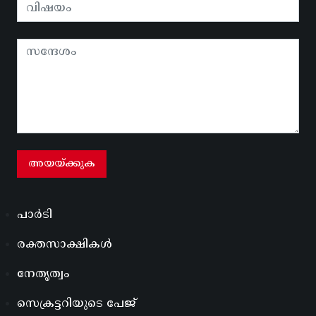
പാർടി
രക്തസാക്ഷികൾ
നേതൃത്വം
സെക്രട്ടറിയുടെ പേജ്