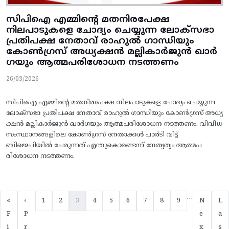
സിപിഐ എമ്മിന്റെ മതനിരപേക്ഷ
നിലപാടുകളെ ചോദ്യം ചെയ്യുന്ന ലോക്സഭാ
പ്രതിപക്ഷ നേതാവ് രാഹുൽ ​ഗാന്ധിയും
കോൺ​ഗ്രസ് അധ്യക്ഷൻ മല്ലികാർജുൻ ഖാർ​
ഗയും ആത്മപരിശോധന നടത്തണം
26/03/2026
സിപിഐ എമ്മിന്റെ മതനിരപേക്ഷ നിലപാടുകളെ ചോദ്യം ചെയ്യുന്ന
ലോക്സഭാ പ്രതിപക്ഷ നേതാവ് രാഹുൽ ​ഗാന്ധിയും കോൺ​ഗ്രസ് അധ്യ
ക്ഷൻ മല്ലികാർജുൻ ഖാർ​ഗയും ആത്മപരിശോധന നടത്തണം. വിവിധ
സംസ്ഥാനങ്ങളിലെ കോൺ​ഗ്രസ് നേതാക്കൾ പാർടി വിട്ട്
ബിജെപിയിൽ ചേരുന്നത് എന്തുകൊണ്ടെന്ന് നേതൃത്വം ആത്മപ
രിശോധന നടത്തണം.
Pagination
…
First page
Previous page
Page
Page
Current page
Page
Page
Page
Page
Page
Page
Next pa
Las
«
‹
1
2
3
4
5
6
7
8
9
N
L
F
P
e
a
i
r
x
s