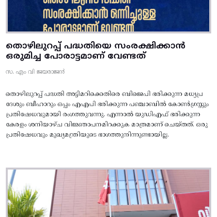
തൊഴിലുറപ്പ് പദ്ധതിയെ സംരക്ഷിക്കാൻ
ഒരുമിച്ച പോരാട്ടമാണ് വേണ്ടത്
സ. എം വി ജയരാജൻ
തൊഴിലുറപ്പ് പദ്ധതി അട്ടിമറിക്കെതിരെ ബിജെപി ഭരിക്കുന്ന മധ്യപ്ര
ദേശും ബീഹാറും ഒപ്പം എഎപി ഭരിക്കുന്ന പഞ്ചാബിൽ കോൺഗ്രസ്സും
പ്രതിഷേധവുമായി രംഗത്തുവന്നു. എന്നാൽ യുഡിഎഫ് ഭരിക്കുന്ന
കേരളം ശനിയാഴ്ച വിജ്ഞാപനമിറക്കുക മാത്രമാണ് ചെയ്തത്. ഒരു
പ്രതിഷേധവും മുഖ്യമന്ത്രിയുടെ ഭാഗത്തുനിന്നുണ്ടായില്ല.