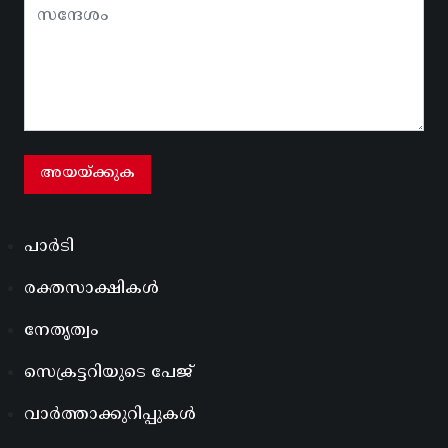
പാർടി
രക്തസാക്ഷികൾ
നേതൃത്വം
സെക്രട്ടറിയുടെ പേജ്
വാർത്താക്കുറിപ്പുകൾ