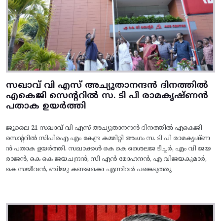
സഖാവ് വി എസ് അച്യുതാനന്ദൻ ദിനത്തിൽ
എകെജി സെന്ററിൽ സ. ടി പി രാമകൃഷ്‌ണൻ
പതാക ഉയർത്തി
ജൂലൈ 21 സഖാവ് വി എസ് അച്യുതാനന്ദൻ ദിനത്തിൽ എകെജി
സെന്ററിൽ സിപിഐ എം കേന്ദ്ര കമ്മിറ്റി അംഗം സ. ടി പി രാമകൃഷ്‌ണ
ൻ പതാക ഉയർത്തി. സഖാക്കൾ കെ കെ ശൈലജ ടീച്ചർ, എം വി ജയ
രാജൻ, കെ കെ ജയചന്ദ്രൻ, സി എൻ മോഹനൻ, എ വിജയകുമാർ,
കെ സജീവൻ, ബിജു കണ്ടക്കൈ എന്നിവർ പങ്കെടുത്തു