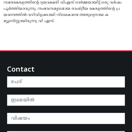
സമരകേരളത്തിൻ്റെ ദ്വയാക്ഷരി വിഎസ് ഓർമ്മയായിട്ട് ഒരു വർഷം
പൂർത്തിയാവുന്നു. സംഭവസമൃദ്ധമായ രാഷ്ട്രീയ കേരളത്തിന്റെ പ്ര
യാണത്തിൽ വഴിവിളക്കായി നിലകൊണ്ട അതുല്യനായ ക
മ്യൂണിസ്റ്റായിരുന്നു വി എസ്.
Contact