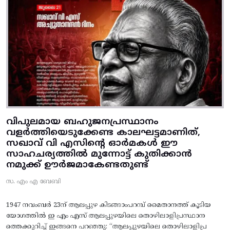
വിപുലമായ ബഹുജനപ്രസ്ഥാനം
വളർത്തിയെടുക്കേണ്ട കാലഘട്ടമാണിത്,
സഖാവ് വി എസിന്റെ ഓർമകൾ ഈ
സാഹചര്യത്തിൽ മുന്നോട്ട്‌ കുതിക്കാൻ
നമുക്ക് ഊർജമാകേണ്ടതുണ്ട്
സ. എം എ ബേബി
1947 നവംബർ 23ന് ആലപ്പുഴ കിടങ്ങാംപറമ്പ്‌ മൈതാനത്ത്‌ കൂടിയ
യോഗത്തിൽ ഇ എം എസ് ആലപ്പുഴയിലെ തൊഴിലാളിപ്രസ്ഥാന
ത്തെക്കുറിച്ച് ഇങ്ങനെ പറഞ്ഞു: “ആലപ്പുഴയിലെ തൊഴിലാളിപ്ര