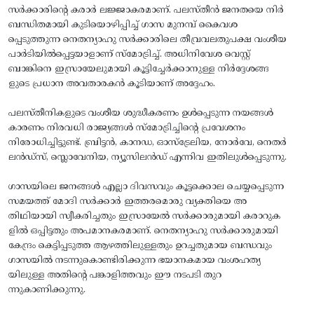
സർക്കാരിന്റെ കരാർ ലജ്ജാകരമാണ്. പലസ്തീൻ ജനതയെ നിർ
ബന്ധിതമായി കുടിയൊഴിപ്പിച്ച് ഗാസ മുനമ്പ് കൈവശ
പ്പെടുത്തുന്ന നെതന്യാഹു സർക്കാരിലെ തീവ്രവലതുപക്ഷ വംശീയ
പാർടിയിൽപ്പെട്ടയാളാണ് സ്മോട്രിച്ച്. അധിനിവേശ വെസ്റ്റ്
ബാങ്കിനെ ഇസ്രായേലുമായി കൂട്ടിച്ചേർക്കാനുള്ള നിർദ്ദേശങ്ങ
ളുടെ പ്രധാന അവതാരകൻ കൂടിയാണ് അദ്ദേഹം.
പലസ്തീനികളുടെ വംശീയ ശുദ്ധീകരണം ഉൾപ്പെടുന്ന നയങ്ങൾ
കാരണം നിരവധി രാജ്യങ്ങൾ സ്മോട്രിച്ചിന്റെ പ്രവേശനം
നിരോധിച്ചിട്ടുണ്ട്. ബ്രിട്ടൻ, കാനഡ, ഓസ്ട്രേലിയ, നോർവേ, നെതർ
ലൻഡ്സ്, സ്ലൊവേനിയ, ന്യൂസിലൻഡ് എന്നിവ ഇതിലുൾപ്പെടുന്നു.
ഗാസയിലെ ജനങ്ങൾ എല്ലാ ദിവസവും കൂട്ടക്കൊല ചെയ്യപ്പെടുന്ന
സമയത്ത് മോദി സർക്കാർ ഇത്തരമൊരു വ്യക്തിയെ അ
തിഥിയായി സ്വീകരിച്ചതും ഇസ്രായേൽ സർക്കാരുമായി കരാറുക
ളിൽ ഒപ്പിട്ടതും അപമാനകരമാണ്‌. നെതന്യാഹു സർക്കാരുമായി
കേന്ദ്രം കെട്ടിപ്പടുത്ത ആഴത്തിലുള്ളതും ഉറച്ചതുമായ ബന്ധവും
ഗാസയിൽ നടന്നുകൊണ്ടിരിക്കുന്ന ഭയാനകമായ വംശഹത്യ
യിലുള്ള അതിന്റെ പങ്കാളിത്തവും ഈ നടപടി തുറ
ന്നുകാണിക്കുന്നു.