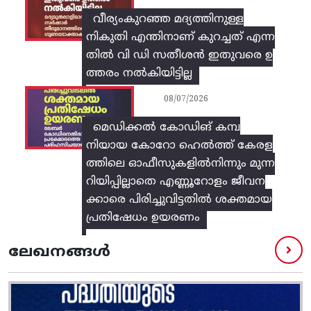
വീര്യംകുറഞ്ഞ മദ്യത്തിനുള്ള
നികുതി എന്തിനാണ് കുറച്ചത് എന്ന
തിൽ വി ഡി സതീശൻ ഇതുവരെ ഉ
ത്തരം നൽകിയിട്ടില്ല
08/07/2026
മെഡിക്കൽ കോഡിങ് കമ്പ
നിയായ കോറോ ഹെൽത്ത് കേരള
ത്തിലെ ഓഫീസുകളിൽനിന്നും മുന്ന
റിയിപ്പില്ലാതെ എണ്ണൂറോളം ജീവന
ക്കാരെ പിരിച്ചുവിട്ടതിൽ‌ ശക്തമായ
പ്രതിഷേധം ഉയരണം
ലേഖനങ്ങൾ