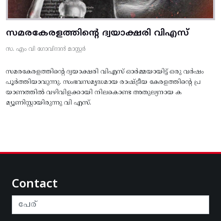
സമരകേരളത്തിൻ്റെ ദ്വയാക്ഷരി വിഎസ്
സ. എം വി ഗോവിന്ദൻ മാസ്റ്റർ
സമരകേരളത്തിൻ്റെ ദ്വയാക്ഷരി വിഎസ് ഓർമ്മയായിട്ട് ഒരു വർഷം
പൂർത്തിയാവുന്നു. സംഭവസമൃദ്ധമായ രാഷ്ട്രീയ കേരളത്തിന്റെ പ്ര
യാണത്തിൽ വഴിവിളക്കായി നിലകൊണ്ട അതുല്യനായ ക
മ്യൂണിസ്റ്റായിരുന്നു വി എസ്.
Contact