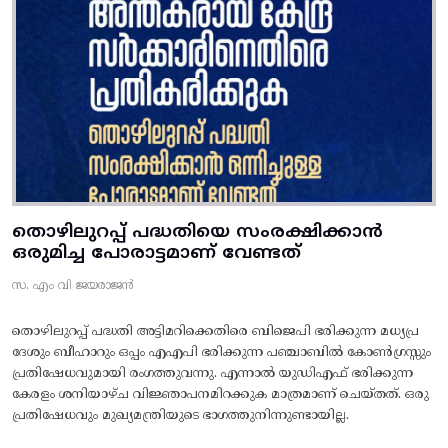
തൊഴിലുറപ്പ് പദ്ധതിയെ സംരക്ഷിക്കാൻ
ഒരുമിച്ച പോരാട്ടമാണ് വേണ്ടത്
സ. എം വി ജയരാജൻ
തൊഴിലുറപ്പ് പദ്ധതി അട്ടിമറിക്കെതിരെ ബിജെപി ഭരിക്കുന്ന മധ്യപ്ര
ദേശും ബീഹാറും ഒപ്പം എഎപി ഭരിക്കുന്ന പഞ്ചാബിൽ കോൺഗ്രസ്സും
പ്രതിഷേധവുമായി രംഗത്തുവന്നു. എന്നാൽ യുഡിഎഫ് ഭരിക്കുന്ന
കേരളം ശനിയാഴ്ച വിജ്ഞാപനമിറക്കുക മാത്രമാണ് ചെയ്തത്. ഒരു
പ്രതിഷേധവും മുഖ്യമന്ത്രിയുടെ ഭാഗത്തുനിന്നുണ്ടായില്ല.