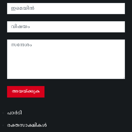
പാർടി
രക്തസാക്ഷികൾ