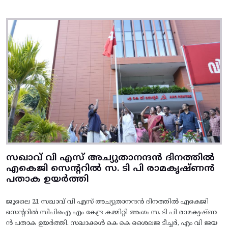
സഖാവ് വി എസ് അച്യുതാനന്ദൻ ദിനത്തിൽ
എകെജി സെന്ററിൽ സ. ടി പി രാമകൃഷ്‌ണൻ
പതാക ഉയർത്തി
ജൂലൈ 21 സഖാവ് വി എസ് അച്യുതാനന്ദൻ ദിനത്തിൽ എകെജി
സെന്ററിൽ സിപിഐ എം കേന്ദ്ര കമ്മിറ്റി അംഗം സ. ടി പി രാമകൃഷ്‌ണ
ൻ പതാക ഉയർത്തി. സഖാക്കൾ കെ കെ ശൈലജ ടീച്ചർ, എം വി ജയ