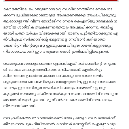
കേരളത്തിലെ പൊതുജനാരോഗ്യ സംവിധാനത്തിനു നേരെ നട
ക്കുന്ന ദുഷ്ടലാക്കോടെയുള്ള ആക്രമണങ്ങളെ അപലപിക്കുന്നു.
ആരോഗ്യമന്ത്രി വീണ ജോർജിനു നേരെ കെ‌എസ്‌യു ഗുണ്ടകൾ ന
ടത്തിയ ശാരീരിക ആക്രമണത്തെയും അപലപിക്കുന്നു. തുടർച്ച
യായി പത്ത് വർഷം വിജയകരമായി ഭരണം പൂർത്തിയാക്കുന്ന എ
ൽഡിഎഫ് സർക്കാരിന്റെ നേട്ടങ്ങളെ നേരിടാൻ കഴിയാത്ത
കോൺഗ്രസിന്റെയും മറ്റ് ഇടതുപക്ഷ വിരുദ്ധ ശക്തികളുടെയും
നിരാശയെയാണ് ഈ ആക്രമണങ്ങൾ പ്രതിഫലിപ്പിക്കുന്നത്.
പൊതുജനാരോഗ്യരംഗത്തെ എൽഡിഎഫ് സർക്കാരിന്റെ നേട്ടങ്ങ
ൾ ലോകമെമ്പാടും അംഗീകാരം നേടിയതാണ്. എൽഡിഎ
ഫിനെതിരെ പ്രവർത്തിക്കാൻ ഒരിക്കലും അവസരം നഷ്ട
പ്പെടുത്താത്ത ബിജെപിയുടെ നേതൃത്വത്തിലുള്ള കേന്ദ്രസർക്കാർ
പോലും ഈ വസ്തുത അംഗീകരിക്കാനും രാജ്യത്ത് ഏറ്റവും
കൂടുതൽ സൗജന്യ ചികിത്സ നൽകുന്ന സംസ്ഥാനത്തിന് നൽകുന്ന
അവാർഡ് തുടർച്ചയായി മൂന്ന് വർഷം കേരളത്തിന് നൽകാനും
നിർബന്ധിതരായി.
സാംക്രമികേതര രോഗങ്ങൾക്കെതിരായ പ്രത്യേക സംരംഭങ്ങൾക്ക്
തിരുവനന്തപുരം റീജിയണൽ കാൻസർ സെന്ററിന് ഐക്യരാഷ്ട്ര