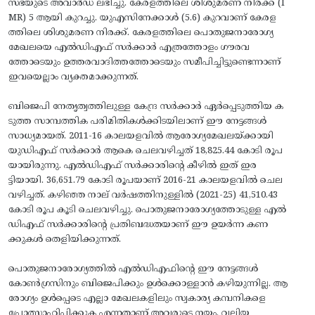
സഭയുടെ അവാർഡ് ലഭിച്ചു. കേരളത്തിലെ ശിശുമരണ നിരക്ക് (I
MR) 5 ആയി കുറച്ചു. യുഎസിനേക്കാൾ (5.6) കുറവാണ് കേരള
ത്തിലെ ശിശുമരണ നിരക്ക്. കേരളത്തിലെ പൊതുജനാരോഗ്യ
മേഖലയെ എൽഡിഎഫ് സർക്കാർ എത്രത്തോളം ഗൗരവ
ത്തോടെയും ഉത്തരവാദിത്തത്തോടെയും സമീപിച്ചിട്ടുണ്ടെന്നാണ്
ഇവയെല്ലാം വ്യക്തമാക്കുന്നത്.
ബിജെപി നേതൃത്വത്തിലുള്ള കേന്ദ്ര സർക്കാർ ഏർപ്പെടുത്തിയ ക
ടുത്ത സാമ്പത്തിക പരിമിതികൾക്കിടയിലാണ് ഈ നേട്ടങ്ങൾ
സാധ്യമായത്. 2011-16 കാലയളവിൽ ആരോഗ്യമേഖലയ്ക്കായി
യുഡിഎഫ് സർക്കാർ ആകെ ചെലവഴിച്ചത് 18,825.44 കോടി രൂപ
യായിരുന്നു. എൽഡിഎഫ് സർക്കാരിന്റെ കീഴിൽ ഇത് ഇര
ട്ടിയായി. 36,651.79 കോടി രൂപയാണ് 2016-21 കാലയളവിൽ ചെല
വഴിച്ചത്. കഴിഞ്ഞ നാല് വർഷത്തിനുള്ളിൽ (2021-25) 41,510.43
കോടി രൂപ കൂടി ചെലവഴിച്ചു. പൊതുജനാരോഗ്യത്തോടുള്ള എൽ
ഡിഎഫ് സർക്കാരിന്റെ പ്രതിബദ്ധതയാണ് ഈ ഉയർന്ന കണ
ക്കുകൾ തെളിയിക്കുന്നത്.
പൊതുജനാരോഗ്യത്തിൽ എൽഡിഎഫിന്റെ ഈ നേട്ടങ്ങൾ
കോൺഗ്രസിനും ബിജെപിക്കും ഉൾക്കൊള്ളാൻ കഴിയുന്നില്ല. ആ
രോഗ്യം ഉൾപ്പെടെ എല്ലാ മേഖലകളിലും സ്വകാര്യ കമ്പനികളെ
പ്രോത്സാഹിപ്പിക്കുക എന്നതാണ് അവരുടെ നയം. വലിയ