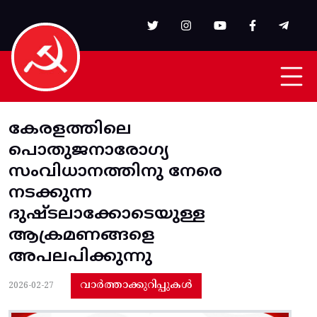
Skip to main content
കേരളത്തിലെ
പൊതുജനാരോഗ്യ
സംവിധാനത്തിനു നേരെ
നടക്കുന്ന
ദുഷ്ടലാക്കോടെയുള്ള
ആക്രമണങ്ങളെ
അപലപിക്കുന്നു
വാർത്താക്കുറിപ്പുകൾ
2026-02-27