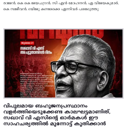
രാജൻ, കെ കെ ജയചന്ദ്രൻ, സി എൻ മോഹനൻ, എ വിജയകുമാർ,
കെ സജീവൻ, ബിജു കണ്ടക്കൈ എന്നിവർ പങ്കെടുത്തു
വിപുലമായ ബഹുജനപ്രസ്ഥാനം
വളർത്തിയെടുക്കേണ്ട കാലഘട്ടമാണിത്,
സഖാവ് വി എസിന്റെ ഓർമകൾ ഈ
സാഹചര്യത്തിൽ മുന്നോട്ട്‌ കുതിക്കാൻ