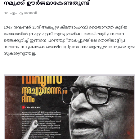
നമുക്ക് ഊർജമാകേണ്ടതുണ്ട്
സ. എം എ ബേബി
1947 നവംബർ 23ന് ആലപ്പുഴ കിടങ്ങാംപറമ്പ്‌ മൈതാനത്ത്‌ കൂടിയ
യോഗത്തിൽ ഇ എം എസ് ആലപ്പുഴയിലെ തൊഴിലാളിപ്രസ്ഥാന
ത്തെക്കുറിച്ച് ഇങ്ങനെ പറഞ്ഞു: “ആലപ്പുഴയിലെ തൊഴിലാളിപ്ര
സ്ഥാനം, നാട്ടുകാരുടെ തൊഴിലാളിപ്രസ്ഥാനം ആലപ്പുഴക്കാരുടെമാത്രം
സ്വകാര്യസ്വത്തല്ല.