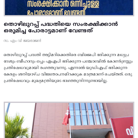
തൊഴിലുറപ്പ് പദ്ധതിയെ സംരക്ഷിക്കാൻ
ഒരുമിച്ച പോരാട്ടമാണ് വേണ്ടത്
സ. എം വി ജയരാജൻ
തൊഴിലുറപ്പ് പദ്ധതി അട്ടിമറിക്കെതിരെ ബിജെപി ഭരിക്കുന്ന മധ്യപ്ര
ദേശും ബീഹാറും ഒപ്പം എഎപി ഭരിക്കുന്ന പഞ്ചാബിൽ കോൺഗ്രസ്സും
പ്രതിഷേധവുമായി രംഗത്തുവന്നു. എന്നാൽ യുഡിഎഫ് ഭരിക്കുന്ന
കേരളം ശനിയാഴ്ച വിജ്ഞാപനമിറക്കുക മാത്രമാണ് ചെയ്തത്. ഒരു
പ്രതിഷേധവും മുഖ്യമന്ത്രിയുടെ ഭാഗത്തുനിന്നുണ്ടായില്ല.