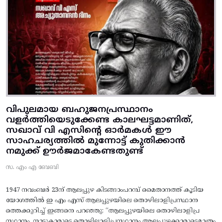
വിപുലമായ ബഹുജനപ്രസ്ഥാനം
വളർത്തിയെടുക്കേണ്ട കാലഘട്ടമാണിത്,
സഖാവ് വി എസിന്റെ ഓർമകൾ ഈ
സാഹചര്യത്തിൽ മുന്നോട്ട്‌ കുതിക്കാൻ
നമുക്ക് ഊർജമാകേണ്ടതുണ്ട്
സ. എം എ ബേബി
1947 നവംബർ 23ന് ആലപ്പുഴ കിടങ്ങാംപറമ്പ്‌ മൈതാനത്ത്‌ കൂടിയ
യോഗത്തിൽ ഇ എം എസ് ആലപ്പുഴയിലെ തൊഴിലാളിപ്രസ്ഥാന
ത്തെക്കുറിച്ച് ഇങ്ങനെ പറഞ്ഞു: “ആലപ്പുഴയിലെ തൊഴിലാളിപ്ര
സ്ഥാനം, നാട്ടുകാരുടെ തൊഴിലാളിപ്രസ്ഥാനം ആലപ്പുഴക്കാരുടെമാത്രം