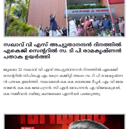
സഖാവ് വി എസ് അച്യുതാനന്ദൻ ദിനത്തിൽ
എകെജി സെന്ററിൽ സ. ടി പി രാമകൃഷ്‌ണൻ
പതാക ഉയർത്തി
ജൂലൈ 21 സഖാവ് വി എസ് അച്യുതാനന്ദൻ ദിനത്തിൽ എകെജി
സെന്ററിൽ സിപിഐ എം കേന്ദ്ര കമ്മിറ്റി അംഗം സ. ടി പി രാമകൃഷ്‌ണ
ൻ പതാക ഉയർത്തി. സഖാക്കൾ കെ കെ ശൈലജ ടീച്ചർ, എം വി ജയ
രാജൻ, കെ കെ ജയചന്ദ്രൻ, സി എൻ മോഹനൻ, എ വിജയകുമാർ,
കെ സജീവൻ, ബിജു കണ്ടക്കൈ എന്നിവർ പങ്കെടുത്തു