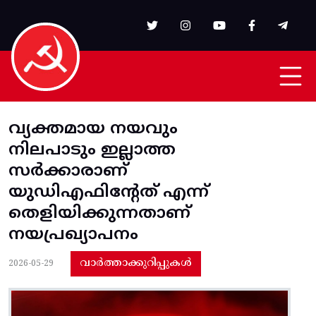
Skip to main content
വ്യക്തമായ നയവും
നിലപാടും ഇല്ലാത്ത
സര്‍ക്കാരാണ്‌
യുഡിഎഫിന്റേത്‌ എന്ന്‌
തെളിയിക്കുന്നതാണ്‌
നയപ്രഖ്യാപനം
വാർത്താക്കുറിപ്പുകൾ
2026-05-29