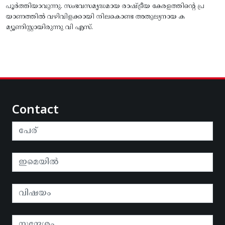
പൂർത്തിയാവുന്നു. സംഭവസമൃദ്ധമായ രാഷ്ട്രീയ കേരളത്തിന്റെ പ്ര
യാണത്തിൽ വഴിവിളക്കായി നിലകൊണ്ട അതുല്യനായ ക
മ്യൂണിസ്റ്റായിരുന്നു വി എസ്.
Contact