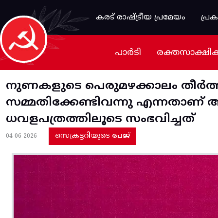
Skip to main content
കരട് രാഷ്ട്രീയ പ്രമേയം
പ്ര
പാർടി
രക്തസാക്ഷി
നുണകളുടെ പെരുമഴക്കാലം തീർത
സമ്മതിക്കേണ്ടിവന്നു എന്നതാണ
ധവളപത്രത്തിലൂടെ സംഭവിച്ചത്
സെക്രട്ടറിയുടെ പേജ്
04-06-2026