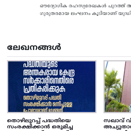
ഔദ്യോ​ഗിക രഹസ്യരേഖകൾ പുറത്ത് ആർ
ഗുരുതരമായ ലംഘനം കൂടിയാണ് യുഡിഎഫ
ലേഖനങ്ങൾ
തൊഴിലുറപ്പ് പദ്ധതിയെ
സഖാവ് വ
സംരക്ഷിക്കാൻ ഒരുമിച്ച
അച്യുതാ