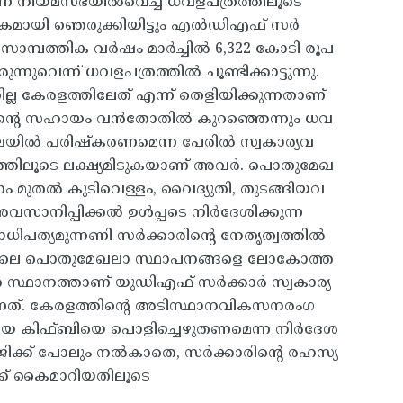
്നെ നിയമസഭയിൽവെച്ച ധവളപത്രത്തിലൂടെ
്തികമായി ഞെരുക്കിയിട്ടും എൽഡിഎഫ്‌ സർ
 സാമ്പത്തിക വർഷം മാർച്ചിൽ 6,322 കോടി രൂപ
്നുവെന്ന് ധവളപത്രത്തിൽ ചൂണ്ടിക്കാട്ടുന്നു.
ില്ല കേരളത്തിലേത് എന്ന് തെളിയിക്കുന്നതാണ്
ത്തിന്റെ സഹായം വൻതോതിൽ കുറഞ്ഞെന്നും ധവ
ഖലയിൽ പരിഷ്കരണമെന്ന പേരിൽ സ്വകാര്യവ
ത്തിലൂടെ ലക്ഷ്യമിടുകയാണ് അവർ. പൊതുമേഖ
 മുതൽ കുടിവെള്ളം‍, വൈദ്യുതി, തുടങ്ങിയവ
 അവസാനിപ്പിക്കൽ ഉൾപ്പടെ നിർദേശിക്കുന്ന
ധിപത്യമുന്നണി സർക്കാരിൻ്റെ നേതൃത്വത്തിൽ
തിലെ പൊതുമേഖലാ സ്ഥാപനങ്ങളെ ലോകോത്ത
ത സ്ഥാനത്താണ് യുഡിഎഫ് സർക്കാർ സ്വകാര്യ
നത്. കേരളത്തിന്റെ അടിസ്ഥാനവികസനരംഗ
ാക്കിയ കിഫ്ബിയെ പൊളിച്ചെഴുതണമെന്ന നിർദേശ
ക്ക് പോലും നൽകാതെ, സർക്കാരിന്റെ രഹസ്യ
്ക് കൈമാറിയതിലൂടെ