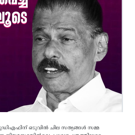
ുഡിഎഫിന് ഒടുവിൽ ചില സത്യങ്ങൾ സമ്മ