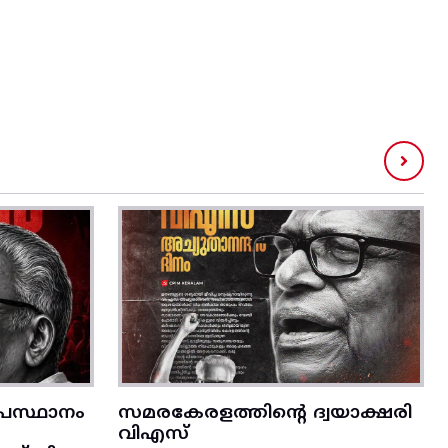
രസ്ഥാനം
സമരകേരളത്തിൻ്റെ ദ്വയാക്ഷരി
വിഎസ്