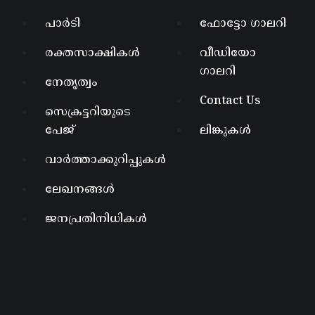
പാർടി
ഫോട്ടോ ഗാലറി
രക്തസാക്ഷികൾ
വീഡിയോ
ഗാലറി
നേതൃത്വം
Contact Us
സെക്രട്ടറിയുടെ
പേജ്
ലിങ്കുകൾ
വാർത്താക്കുറിപ്പുകൾ
ലേഖനങ്ങൾ
ജനപ്രതിനിധികൾ