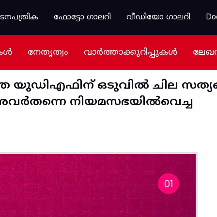
കടനപത്രിക
ഫോട്ടോ ഗാലറി
വീഡിയോ ഗാലറി
Do
കൾ
നേതൃത്വം
വാർത്താക്കുറിപ്പുകൾ
ലേഖ
്ത യുഡിഎഫിന് ഒടുവിൽ ചില സത്യ
് അവർതന്നെ നിയമസഭയിൽവെച്ച