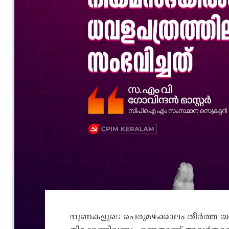
നുണകളുടെ പെരുമഴക്കാലം തീർത്ത യ