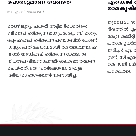
പോരാട്ടമാണ് വേണ്ടത്
എകെജി സെ
രാമകൃഷ്
സ. എം വി ജയരാജൻ
ജൂലൈ 21 സഖ
തൊഴിലുറപ്പ് പദ്ധതി അട്ടിമറിക്കെതിരെ
ദിനത്തിൽ 
ബിജെപി ഭരിക്കുന്ന മധ്യപ്രദേശും ബീഹാറും
കേന്ദ്ര കമ്മി
ഒപ്പം എഎപി ഭരിക്കുന്ന പഞ്ചാബിൽ കോൺ
പതാക ഉയർത
ഗ്രസ്സും പ്രതിഷേധവുമായി രംഗത്തുവന്നു. എ
ജ ടീച്ചർ, 
ന്നാൽ യുഡിഎഫ് ഭരിക്കുന്ന കേരളം ശ
ന്ദ്രൻ, സി
നിയാഴ്ച വിജ്ഞാപനമിറക്കുക മാത്രമാണ്
കെ സജീവൻ, 
ചെയ്തത്. ഒരു പ്രതിഷേധവും മുഖ്യമ
പങ്കെടുത്തു
ന്ത്രിയുടെ ഭാഗത്തുനിന്നുണ്ടായില്ല.