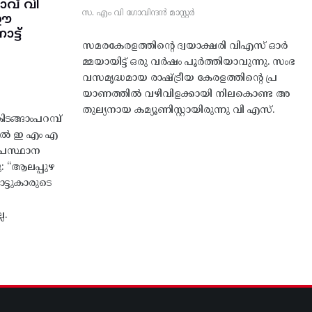
വ് വി
സ. എം വി ഗോവിന്ദൻ മാസ്റ്റർ
 ഈ
്ട്‌
സമരകേരളത്തിൻ്റെ ദ്വയാക്ഷരി വിഎസ് ഓർ
മ്മയായിട്ട് ഒരു വർഷം പൂർത്തിയാവുന്നു. സംഭ
വസമൃദ്ധമായ രാഷ്ട്രീയ കേരളത്തിന്റെ പ്ര
യാണത്തിൽ വഴിവിളക്കായി നിലകൊണ്ട അ
തുല്യനായ കമ്യൂണിസ്റ്റായിരുന്നു വി എസ്.
ങ്ങാംപറമ്പ്‌
തിൽ ഇ എം എ
്രസ്ഥാന
ു: “ആലപ്പുഴ
ട്ടുകാരുടെ
ല.