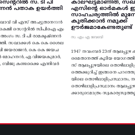
ന്ററിൽ സ. ടി പി
കാലഘട്ടമാണിത്, സഖാ
‌ണൻ പതാക ഉയർത്തി
എസിന്റെ ഓർമകൾ
സാഹചര്യത്തിൽ മുന്നോട
കുതിക്കാൻ നമുക്ക്
ാവ് വി എസ് അച്യുതാനന്ദൻ
ഊർജമാകേണ്ടതുണ്ട്
എകെജി സെന്ററിൽ സിപിഐ എം
റ്റി അംഗം സ. ടി പി രാമകൃഷ്‌ണൻ
സ. എം എ ബേബി
്തി. സഖാക്കൾ കെ കെ ശൈല
എം വി ജയരാജൻ, കെ കെ ജയച
1947 നവംബർ 23ന് ആലപ്പുഴ കിട
 എൻ മോഹനൻ, എ വിജയകുമാർ,
മൈതാനത്ത്‌ കൂടിയ യോഗത്
ബിജു കണ്ടക്കൈ എന്നിവർ
സ് ആലപ്പുഴയിലെ തൊഴിലാളിപ
ത്തെക്കുറിച്ച് ഇങ്ങനെ പറഞ്ഞ
യിലെ തൊഴിലാളിപ്രസ്ഥാനം, നാ
തൊഴിലാളിപ്രസ്ഥാനം ആലപ്പുഴ
ക്കാരുടെമാത്രം സ്വകാര്യസ്വത്തല്