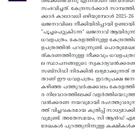
തിക്കേണ്ടിവന്നു എന്നതാണ് അവർതന
സംഭവിച്ചത്. കേന്ദ്രസർക്കാർ സാമ്പത
ക്കാർ കാലാവധി ഒഴിയുമ്പോൾ 2025-26
ഖജനാവിലെ നീക്കിയിരിപ്പായി ഉണ്ടായിരുന
"പൂച്ചപെറ്റുകിടന്ന" ഖജനാവ് ആയിരുന്ന
ധവളപത്രം. കേരളത്തിനുള്ള കേന്ദ്ര
ളപത്രത്തിൽ പറയുന്നുണ്ട്. പൊതുമേ
ത്കരണത്തിനുള്ള നീക്കവും ധവളപത്ര
ല സ്ഥാപനങ്ങളുടെ സ്വകാര്യവൽക്കരണം
സബ്‌സിഡി നിരക്കിൽ ലഭ്യമാക്കുന്നത്‌
താണ്‌ ഇ‍ൗ ധവളപത്രം. ഇടതുപക്ഷ ജനാ
കഴിഞ്ഞ പത്തുവർഷക്കാലം കേരളത്
ര നിലവാരത്തിലേക്ക് വളർത്തിയെടുത്
വൽക്കരണ നയവുമായി രംഗത്തുവരുന്
ത്ത് വിപ്ലവകരമായ കുതിപ്പ് സാധ്യമ
വുമുണ്ട്. അതേസമയം, സി ആൻഡ് എജി
രേഖകൾ പുറത്തുനിന്നുള്ള കക്ഷികൾക