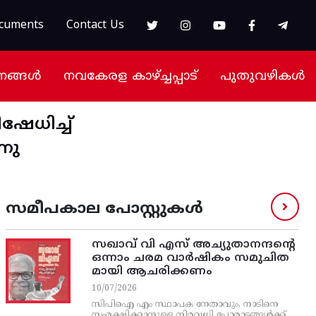
cuments
Contact Us
നങ്ങൾ
നവകേരള കാഴ്ച്ചപ്പാട്
പുതുവഴികൾ
േധിച്ച്‌
നു
സമീപകാല പോസ്റ്റുകൾ
സഖാവ് വി എസ്‌ അച്യുതാനന്ദന്റെ
ഒന്നാം ചരമ വാര്‍ഷികം സമുചിത
മായി ആചരിക്കണം
10/07/2026
സിപിഐ എം സ്ഥാപക നേതാവും, നാടിനെ
സംരക്ഷിക്കാനുള്ള നിരവധി പോരാട്ടങ്ങള്‍ക്ക്‌