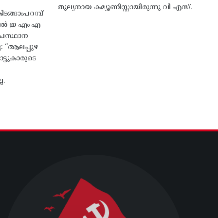
തുല്യനായ കമ്യൂണിസ്റ്റായിരുന്നു വി എസ്.
ങ്ങാംപറമ്പ്‌
തിൽ ഇ എം എ
്രസ്ഥാന
ു: “ആലപ്പുഴ
ട്ടുകാരുടെ
ല.