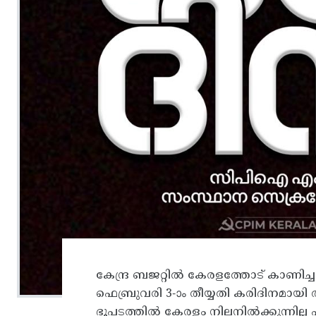
കേന്ദ്ര ബജറ്റില്‍ കേരളത്തോട്‌ കാണി
ഫെബ്രുവരി 3-ാം തീയ്യതി കരിദിനമായി ആ
ഭൂപടത്തില്‍ കേരളം നിലനില്‍ക്കുന്നില