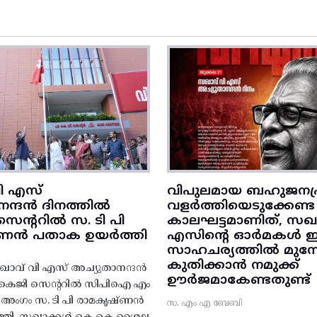
ി എസ്
വിപുലമായ ബഹുജനപ്
നന്ദൻ ദിനത്തിൽ
വളർത്തിയെടുക്കേണ്ട
ന്ററിൽ സ. ടി പി
കാലഘട്ടമാണിത്, സഖാ
‌ണൻ പതാക ഉയർത്തി
എസിന്റെ ഓർമകൾ
സാഹചര്യത്തിൽ മുന്നോട
കുതിക്കാൻ നമുക്ക്
ാവ് വി എസ് അച്യുതാനന്ദൻ
ഊർജമാകേണ്ടതുണ്ട്
എകെജി സെന്ററിൽ സിപിഐ എം
റ്റി അംഗം സ. ടി പി രാമകൃഷ്‌ണൻ
സ. എം എ ബേബി