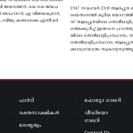
്തി. സഖാക്കൾ കെ കെ ശൈല
എം വി ജയരാജൻ, കെ കെ ജയച
1947 നവംബർ 23ന് ആലപ്പുഴ കിട
 എൻ മോഹനൻ, എ വിജയകുമാർ,
മൈതാനത്ത്‌ കൂടിയ യോഗത്
ബിജു കണ്ടക്കൈ എന്നിവർ
സ് ആലപ്പുഴയിലെ തൊഴിലാളിപ
ത്തെക്കുറിച്ച് ഇങ്ങനെ പറഞ്ഞ
യിലെ തൊഴിലാളിപ്രസ്ഥാനം, നാ
തൊഴിലാളിപ്രസ്ഥാനം ആലപ്പുഴ
ക്കാരുടെമാത്രം സ്വകാര്യസ്വത്തല്
പാർടി
ഫോട്ടോ ഗാലറി
രക്തസാക്ഷികൾ
വീഡിയോ
ഗാലറി
നേതൃത്വം