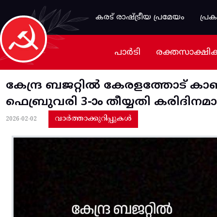
Skip to main content
കരട് രാഷ്ട്രീയ പ്രമേയം
പ്ര
പാർടി
രക്തസാക്ഷി
കേന്ദ്ര ബജറ്റില്‍ കേരളത്തോട്‌ 
ഫെബ്രുവരി 3-ാം തീയ്യതി കരിദിനമ
വാർത്താക്കുറിപ്പുകൾ
2026-02-02