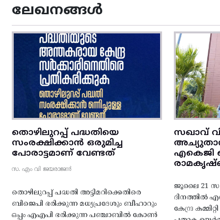
ലേഖനങ്ങൾ
തൊഴിലുറപ്പ് പദ്ധതിയെ
സഖാവ് വ
സംരക്ഷിക്കാൻ ഒരുമിച്ച
അച്യുതാ
പോരാട്ടമാണ് വേണ്ടത്
എകെജി സെ
രാമകൃഷ്
സ. എം വി ജയരാജൻ
ജൂലൈ 21 സഖ
തൊഴിലുറപ്പ് പദ്ധതി അട്ടിമറിക്കെതിരെ
ദിനത്തിൽ 
ബിജെപി ഭരിക്കുന്ന മധ്യപ്രദേശും ബീഹാറും
കേന്ദ്ര കമ്മി
ഒപ്പം എഎപി ഭരിക്കുന്ന പഞ്ചാബിൽ കോൺ