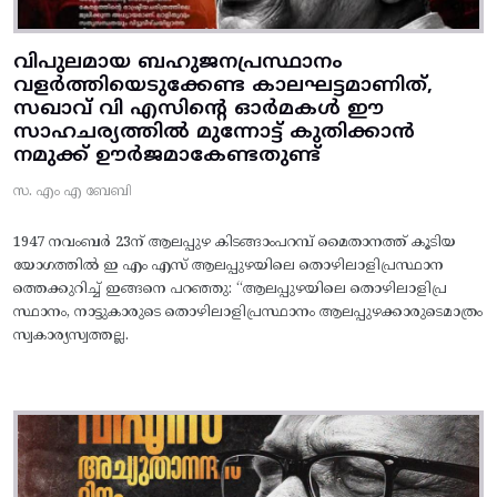
വിപുലമായ ബഹുജനപ്രസ്ഥാനം
വളർത്തിയെടുക്കേണ്ട കാലഘട്ടമാണിത്,
സഖാവ് വി എസിന്റെ ഓർമകൾ ഈ
സാഹചര്യത്തിൽ മുന്നോട്ട്‌ കുതിക്കാൻ
നമുക്ക് ഊർജമാകേണ്ടതുണ്ട്
സ. എം എ ബേബി
1947 നവംബർ 23ന് ആലപ്പുഴ കിടങ്ങാംപറമ്പ്‌ മൈതാനത്ത്‌ കൂടിയ
യോഗത്തിൽ ഇ എം എസ് ആലപ്പുഴയിലെ തൊഴിലാളിപ്രസ്ഥാന
ത്തെക്കുറിച്ച് ഇങ്ങനെ പറഞ്ഞു: “ആലപ്പുഴയിലെ തൊഴിലാളിപ്ര
സ്ഥാനം, നാട്ടുകാരുടെ തൊഴിലാളിപ്രസ്ഥാനം ആലപ്പുഴക്കാരുടെമാത്രം
സ്വകാര്യസ്വത്തല്ല.