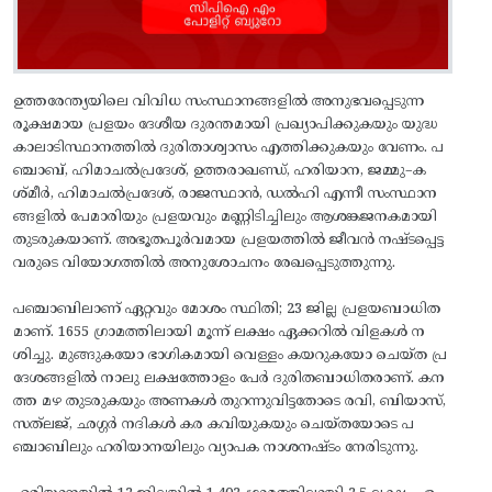
ഉത്തരേന്ത്യയിലെ വിവിധ സംസ്ഥാനങ്ങളിൽ അനുഭവപ്പെടുന്ന
രൂക്ഷമായ പ്രളയം ദേശീയ ദുരന്തമായി പ്രഖ്യാപിക്കുകയും യുദ്ധ
കാലാടിസ്ഥാനത്തിൽ ദുരിതാശ്വാസം എത്തിക്കുകയും വേണം. പ
ഞ്ചാബ്‌, ഹിമാചൽപ്രദേശ്‌, ഉത്തരാഖണ്ഡ്‌, ഹരിയാന, ജമ്മു–ക
ശ്‌മീർ, ഹിമാചൽപ്രദേശ്‌, രാജസ്ഥാൻ, ഡൽഹി എന്നീ സംസ്ഥാന
ങ്ങളിൽ പേമാരിയും പ്രളയവും മണ്ണിടിച്ചിലും ആശങ്കജനകമായി
തുടരുകയാണ്‌. അഭൂതപൂർവമായ പ്രളയത്തിൽ ജീവൻ നഷ്ടപ്പെട്ട
വരുടെ വിയോഗത്തിൽ അനുശോചനം രേഖപ്പെടുത്തുന്നു.
പഞ്ചാബിലാണ്‌ ഏറ്റവും മോശം സ്ഥിതി; 23 ജില്ല പ്രളയബാധിത
മാണ്‌. 1655 ഗ്രാമത്തിലായി മൂന്ന്‌ ലക്ഷം ഏക്കറിൽ വിളകൾ ന
ശിച്ചു. മുങ്ങുകയോ ഭാഗികമായി വെള്ളം കയറുകയോ ചെയ്‌ത പ്ര
ദേശങ്ങളിൽ നാലു ലക്ഷത്തോളം പേർ ദുരിതബാധിതരാണ്‌. കന
ത്ത മഴ തുടരുകയും അണകൾ തുറന്നുവിട്ടതോടെ രവി, ബിയാസ്‌,
സത്‌ലജ്‌, ഛഗ്ഗർ നദികൾ കര കവിയുകയും ചെയ്‌തയോടെ പ
ഞ്ചാബിലും ഹരിയാനയിലും വ്യാപക നാശനഷ്ടം നേരിടുന്നു.