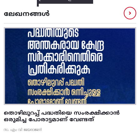
ലേഖനങ്ങൾ
തൊഴിലുറപ്പ് പദ്ധതിയെ സംരക്ഷിക്കാൻ
ഒരുമിച്ച പോരാട്ടമാണ് വേണ്ടത്
സ. എം വി ജയരാജൻ