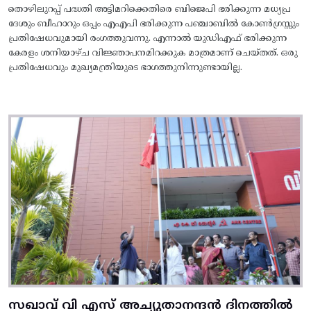
തൊഴിലുറപ്പ് പദ്ധതി അട്ടിമറിക്കെതിരെ ബിജെപി ഭരിക്കുന്ന മധ്യപ്ര
ദേശും ബീഹാറും ഒപ്പം എഎപി ഭരിക്കുന്ന പഞ്ചാബിൽ കോൺഗ്രസ്സും
പ്രതിഷേധവുമായി രംഗത്തുവന്നു. എന്നാൽ യുഡിഎഫ് ഭരിക്കുന്ന
കേരളം ശനിയാഴ്ച വിജ്ഞാപനമിറക്കുക മാത്രമാണ് ചെയ്തത്. ഒരു
പ്രതിഷേധവും മുഖ്യമന്ത്രിയുടെ ഭാഗത്തുനിന്നുണ്ടായില്ല.
സഖാവ് വി എസ് അച്യുതാനന്ദൻ ദിനത്തിൽ