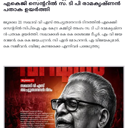
എകെജി സെന്ററിൽ സ. ടി പി രാമകൃഷ്‌ണൻ
പതാക ഉയർത്തി
ജൂലൈ 21 സഖാവ് വി എസ് അച്യുതാനന്ദൻ ദിനത്തിൽ എകെജി
സെന്ററിൽ സിപിഐ എം കേന്ദ്ര കമ്മിറ്റി അംഗം സ. ടി പി രാമകൃഷ്‌ണ
ൻ പതാക ഉയർത്തി. സഖാക്കൾ കെ കെ ശൈലജ ടീച്ചർ, എം വി ജയ
രാജൻ, കെ കെ ജയചന്ദ്രൻ, സി എൻ മോഹനൻ, എ വിജയകുമാർ,
കെ സജീവൻ, ബിജു കണ്ടക്കൈ എന്നിവർ പങ്കെടുത്തു