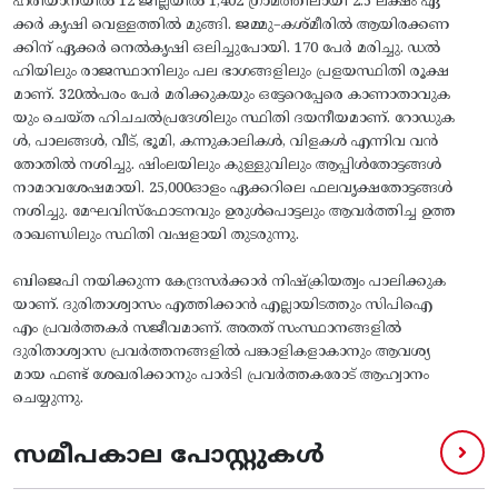
ഹരിയാനയിൽ 12 ജില്ലയിൽ 1,402 ഗ്രാമത്തിലായി 2.5 ലക്ഷം ഏ
ക്കർ കൃഷി വെള്ളത്തിൽ മുങ്ങി. ജമ്മു–കശ്‌മീരിൽ ആയിരക്കണ
ക്കിന്‌ ഏക്കർ നെൽകൃഷി ഒലിച്ചുപോയി. 170 പേർ മരിച്ചു. ഡൽ
ഹിയിലും രാജസ്ഥാനിലും പല ഭാഗങ്ങളിലും പ്രളയസ്ഥിതി രൂക്ഷ
മാണ്‌. 320ൽപരം പേർ മരിക്കുകയും ഒട്ടേറെപ്പേരെ കാണാതാവുക
യും ചെയ്‌ത ഹിചചൽപ്രദേശിലും സ്ഥിതി ദയനീയമാണ്‌. റോഡുക
ൾ, പാലങ്ങൾ, വീട്‌, ഭൂമി, കന്നുകാലികൾ, വിളകൾ എന്നിവ വൻ
തോതിൽ നശിച്ചു. ഷിംലയിലും കുള്ളുവിലും ആപ്പിൾതോട്ടങ്ങൾ
നാമാവശേഷമായി. 25,000ഓളം ഏക്കറിലെ ഫലവൃക്ഷതോട്ടങ്ങൾ
നശിച്ചു. മേഘവിസ്‌ഫോടനവും ഉരുൾപൊട്ടലും ആവർത്തിച്ച ഉത്ത
രാഖണ്ഡിലും സ്ഥിതി വഷളായി തുടരുന്നു.
ബിജെപി നയിക്കുന്ന കേന്ദ്രസർക്കാർ നിഷ്‌ക്രിയത്വം പാലിക്കുക
യാണ്‌. ദുരിതാശ്വാസം എത്തിക്കാൻ എല്ലായിടത്തും സിപിഐ
എം പ്രവർത്തകർ സജീവമാണ്‌. അതത്‌ സംസ്ഥാനങ്ങളിൽ
ദുരിതാശ്വാസ പ്രവർത്തനങ്ങളിൽ പങ്കാളികളാകാനും ആവശ്യ
മായ ഫണ്ട്‌ ശേഖരിക്കാനും പാർടി പ്രവർത്തകരോട്‌ ആഹ്വാനം
ചെയ്യുന്നു.
സമീപകാല പോസ്റ്റുകൾ