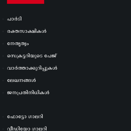
പാർടി
രക്തസാക്ഷികൾ
നേതൃത്വം
സെക്രട്ടറിയുടെ പേജ്
വാർത്താക്കുറിപ്പുകൾ
ലേഖനങ്ങൾ
ജനപ്രതിനിധികൾ
ഫോട്ടോ ഗാലറി
വീഡിയോ ഗാലറി