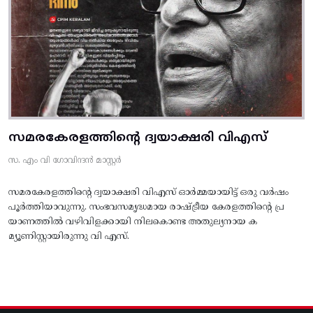
സമരകേരളത്തിൻ്റെ ദ്വയാക്ഷരി വിഎസ്
സ. എം വി ഗോവിന്ദൻ മാസ്റ്റർ
സമരകേരളത്തിൻ്റെ ദ്വയാക്ഷരി വിഎസ് ഓർമ്മയായിട്ട് ഒരു വർഷം
പൂർത്തിയാവുന്നു. സംഭവസമൃദ്ധമായ രാഷ്ട്രീയ കേരളത്തിന്റെ പ്ര
യാണത്തിൽ വഴിവിളക്കായി നിലകൊണ്ട അതുല്യനായ ക
മ്യൂണിസ്റ്റായിരുന്നു വി എസ്.