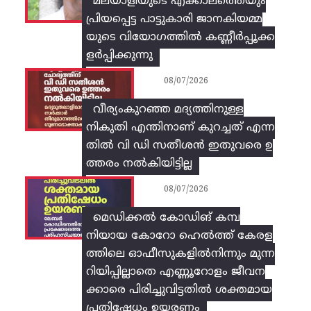
മലയാളിയുടെ എക്കാലത്തെയും
പ്രിയപ്പെട്ട പാട്ടുകാരി ജാനകിയമ്മ
യുടെ വിയോഗത്തിൽ കണ്ണീർപ്പൂക്ക
ളർപ്പിക്കുന്നു
08/07/2026
വീര്യംകുറഞ്ഞ മദ്യത്തിനുള്ള
നികുതി എന്തിനാണ് കുറച്ചത് എന്ന
തിൽ വി ഡി സതീശൻ ഇതുവരെ ഉ
ത്തരം നൽകിയിട്ടില്ല
08/07/2026
മെഡിക്കൽ കോഡിങ് കമ്പ
നിയായ കോറോ ഹെൽത്ത് കേരള
ത്തിലെ ഓഫീസുകളിൽനിന്നും മുന്ന
റിയിപ്പില്ലാതെ എണ്ണൂറോളം ജീവന
ക്കാരെ പിരിച്ചുവിട്ടതിൽ‌ ശക്തമായ
പ്രതിഷേധം ഉയരണം