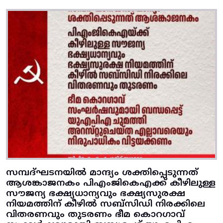
സമ്പദ്ഘടനയിൽ മാന്ദ്യം ശക്തിപ്പെടുന്നത്
ആശങ്കാജനകം പിഎംജികെഎക്ക് കീഴിലുള്ള
സൗജന്യ ഭക്ഷ്യധാന്യവും ഭക്ഷ്യസുരക്ഷ
നിയമത്തിന് കീഴിൽ സബ്സിഡി നിരക്കിലെ
വിതരണവും തുടരണം ഭീമ കൊറഗാവ്