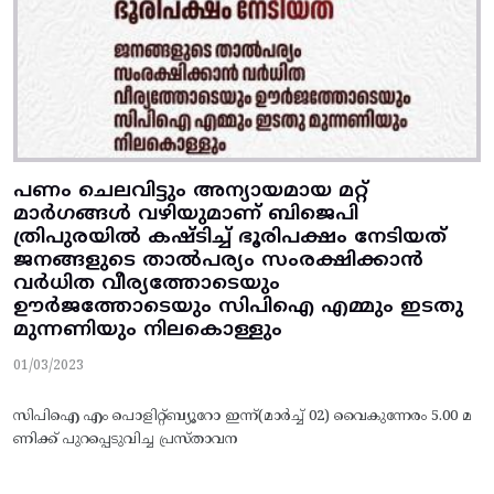
പണം ചെലവിട്ടും അന്യായമായ മറ്റ്
മാർഗങ്ങൾ വഴിയുമാണ് ബിജെപി
ത്രിപുരയിൽ കഷ്ടിച്ച് ഭൂരിപക്ഷം നേടിയത്
ജനങ്ങളുടെ താൽപര്യം സംരക്ഷിക്കാൻ
വർധിത വീര്യത്തോടെയും
ഊർജത്തോടെയും സിപിഐ എമ്മും ഇടതു
മുന്നണിയും നിലകൊള്ളും
01/03/2023
സിപിഐ എം പൊളിറ്റ്‌ബ്യൂറോ ഇന്ന്(മാർച്ച് 02) വൈകുന്നേരം 5.00 മ
ണിക്ക് പുറപ്പെടുവിച്ച പ്രസ്താവന
______________________________________