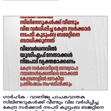
ഗാർഹിക - വാണിജ്യ പാചകവാതക
സിലിണ്ടറുകൾക്ക് വീണ്ടും വില വർധിപ്പിച്ച
കേന്ദ്ര സർക്കാർ നടപടി കുടുംബ ബജറ്റിനെ