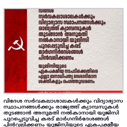
വിദേശ സർവകലാശാലകൾക്കും വിദ്യാഭ്യാസ
സ്ഥാപനങ്ങൾക്കും രാജ്യത്ത് ക്യാമ്പസുകൾ
തുടങ്ങാൻ അനുമതി നൽകാനായി യുജിസി
പുറപ്പെടുവിച്ച കരട് മാർഗനിർദേശങ്ങൾ
പിൻവലിക്കണം യുജിസിയുടെ ഏകപക്ഷീയ