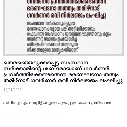
തെരഞ്ഞെടുക്കപ്പെട്ട സംസ്ഥാന
സർക്കാരിന്റെ ശബ്ദമായാണ് ഗവർണർ
പ്രവർത്തിക്കേണ്ടതെന്ന ഭരണഘടനാ തത്വം
തമിഴ്നാട് ഗവർണർ രവി നിർലജ്ജം ലംഘിച്ചു
12/01/2023
സിപിഐ എം പോളിറ്റ് ബ്യൂറോ പുറപ്പെടുവിക്കുന്ന പ്രസ്താവന
___________________________________