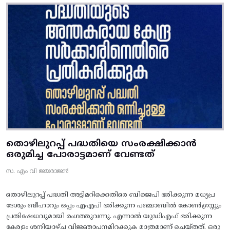
തൊഴിലുറപ്പ് പദ്ധതിയെ സംരക്ഷിക്കാൻ
ഒരുമിച്ച പോരാട്ടമാണ് വേണ്ടത്
സ. എം വി ജയരാജൻ
തൊഴിലുറപ്പ് പദ്ധതി അട്ടിമറിക്കെതിരെ ബിജെപി ഭരിക്കുന്ന മധ്യപ്ര
ദേശും ബീഹാറും ഒപ്പം എഎപി ഭരിക്കുന്ന പഞ്ചാബിൽ കോൺഗ്രസ്സും
പ്രതിഷേധവുമായി രംഗത്തുവന്നു. എന്നാൽ യുഡിഎഫ് ഭരിക്കുന്ന
കേരളം ശനിയാഴ്ച വിജ്ഞാപനമിറക്കുക മാത്രമാണ് ചെയ്തത്. ഒരു