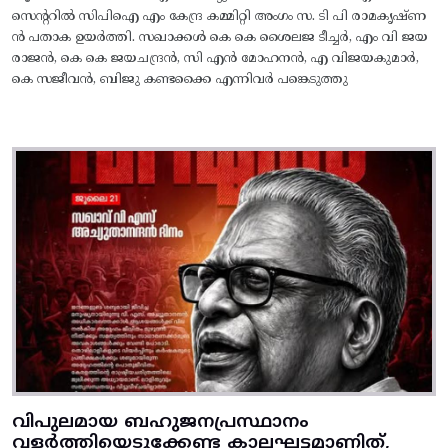
സെന്ററിൽ സിപിഐ എം കേന്ദ്ര കമ്മിറ്റി അംഗം സ. ടി പി രാമകൃഷ്‌ണ
ൻ പതാക ഉയർത്തി. സഖാക്കൾ കെ കെ ശൈലജ ടീച്ചർ, എം വി ജയ
രാജൻ, കെ കെ ജയചന്ദ്രൻ, സി എൻ മോഹനൻ, എ വിജയകുമാർ,
കെ സജീവൻ, ബിജു കണ്ടക്കൈ എന്നിവർ പങ്കെടുത്തു
വിപുലമായ ബഹുജനപ്രസ്ഥാനം
വളർത്തിയെടുക്കേണ്ട കാലഘട്ടമാണിത്,