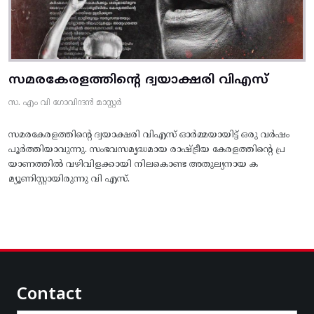
സമരകേരളത്തിൻ്റെ ദ്വയാക്ഷരി വിഎസ്
സ. എം വി ഗോവിന്ദൻ മാസ്റ്റർ
സമരകേരളത്തിൻ്റെ ദ്വയാക്ഷരി വിഎസ് ഓർമ്മയായിട്ട് ഒരു വർഷം
പൂർത്തിയാവുന്നു. സംഭവസമൃദ്ധമായ രാഷ്ട്രീയ കേരളത്തിന്റെ പ്ര
യാണത്തിൽ വഴിവിളക്കായി നിലകൊണ്ട അതുല്യനായ ക
മ്യൂണിസ്റ്റായിരുന്നു വി എസ്.
Contact