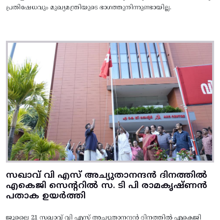
പ്രതിഷേധവും മുഖ്യമന്ത്രിയുടെ ഭാഗത്തുനിന്നുണ്ടായില്ല.
സഖാവ് വി എസ് അച്യുതാനന്ദൻ ദിനത്തിൽ
എകെജി സെന്ററിൽ സ. ടി പി രാമകൃഷ്‌ണൻ
പതാക ഉയർത്തി
ജൂലൈ 21 സഖാവ് വി എസ് അച്യുതാനന്ദൻ ദിനത്തിൽ എകെജി