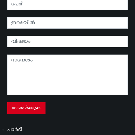
പാർടി