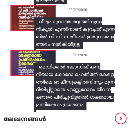
08/07/2026
വീര്യംകുറഞ്ഞ മദ്യത്തിനുള്ള
നികുതി എന്തിനാണ് കുറച്ചത് എന്ന
തിൽ വി ഡി സതീശൻ ഇതുവരെ ഉ
ത്തരം നൽകിയിട്ടില്ല
08/07/2026
മെഡിക്കൽ കോഡിങ് കമ്പ
നിയായ കോറോ ഹെൽത്ത് കേരള
ത്തിലെ ഓഫീസുകളിൽനിന്നും മുന്ന
റിയിപ്പില്ലാതെ എണ്ണൂറോളം ജീവന
ക്കാരെ പിരിച്ചുവിട്ടതിൽ‌ ശക്തമായ
പ്രതിഷേധം ഉയരണം
ലേഖനങ്ങൾ