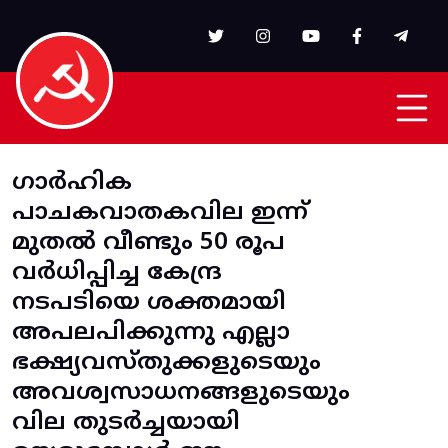
Skip to main content
ഗാർഹിക
പാചകവാതകവില ഇന്ന്
മുതൽ വീണ്ടും 50 രൂപ
വർധിപ്പിച്ച കേന്ദ്ര
നടപടിയെ ശക്തമായി
അപലപിക്കുന്നു എല്ലാ
ഭക്ഷ്യവസ്തുക്കളുടെയും
അവശ്വസാധനങ്ങളുടെയും
വില തുടർച്ചയായി