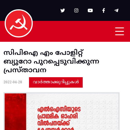
Skip to main content
സിപിഐ എം പോളിറ്റ്
ബ്യുറോ പുറപ്പെടുവിക്കുന്ന
പ്രസ്താവന
വാർത്താക്കുറിപ്പുകൾ
2022-04-28