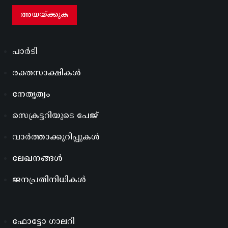
പാർടി
രക്തസാക്ഷികൾ
നേതൃത്വം
സെക്രട്ടറിയുടെ പേജ്
വാർത്താക്കുറിപ്പുകൾ
ലേഖനങ്ങൾ
ജനപ്രതിനിധികൾ
ഫോട്ടോ ഗാലറി