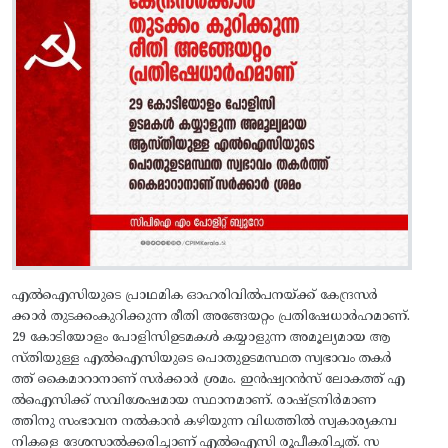
എൽഐസിയുടെ പ്രാഥമിക ഓഹരിവിൽപനയ്‌ക്ക്‌ കേന്ദ്രസർ
ക്കാർ തുടക്കംകുറിക്കുന്ന രീതി അങ്ങേയറ്റം പ്രതിഷേധാർഹമാണ്.
29 കോടിയോളം പോളിസിഉടമകൾ കയ്യാളുന്ന അമൂല്യമായ ആ
സ്‌തിയുള്ള എൽഐസിയുടെ പൊതുഉടമസ്ഥത സ്വഭാവം തകർ
ത്ത്‌ കൈമാറാനാണ്‌ സർക്കാർ ശ്രമം. ഇൻഷ്വറൻസ്‌ ലോകത്ത്‌ എ
ൽഐസിക്ക്‌ സവിശേഷമായ സ്ഥാനമാണ്‌. രാഷ്‌ട്രനിർമാണ
ത്തിനു സംഭാവന നൽകാൻ കഴിയുന്ന വിധത്തിൽ സ്വകാര്യകമ്പ
നികളെ ദേശസാൽക്കരിച്ചാണ്‌ എൽഐസി രൂപീകരിച്ചത്‌. സ