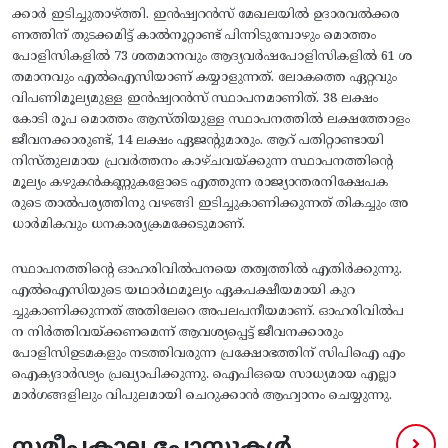
ക്കാർ ഇടിച്ചുതാഴ്‌ത്തി. ഇൻഷ്വറൻസ്‌ മേഖലയിൽ ഉദാരവൽക്കര
ണത്തിന്‌ തുടക്കമിട്ട്‌ കാൽനൂറ്റാണ്ട്‌ പിന്നിടുമ്പോഴും മൊത്തം
പോളിസികളിൽ 73 ശതമാനവും ആദ്യവർഷപോളിസികളിൽ 61 ശ
തമാനവും എൽഐസിയാണ്‌ കയ്യാളുന്നത്‌. ലോകത്തെ ഏറ്റവും
വിപണിമൂല്യമുള്ള ഇൻഷ്വറൻസ്‌ സ്ഥാപനമാണിത്‌. 38 ലക്ഷം
കോടി രൂപ മൊത്തം ആസ്‌തിയുള്ള സ്ഥാപനത്തിൽ ലക്ഷത്തോളം
ജീവനക്കാരുണ്ട്‌, 14 ലക്ഷം ഏജന്റുമാരും. ആറ്‌ പതിറ്റാണ്ടായി
നിസ്‌തുലമായ പ്രവർത്തനം കാഴ്‌ചവയ്‌ക്കുന്ന സ്ഥാപനത്തിന്റെ
മൂല്യം കഴുകൻകണ്ണുകളോടെ എത്തുന്ന രാജ്യാന്തരനിക്ഷേപക
രുടെ താൽപര്യത്തിനു വഴങ്ങി ഇടിച്ചുകാണിക്കുന്നത്‌ തികച്ചും അ
ധാർമികവും ധനകാര്യക്രമക്കേടുമാണ്‌.
സ്ഥാപനത്തിന്റെ ഓഹരിവിൽപനയെ തത്വത്തിൽ എതിർക്കുന്നു.
എൽഐസിയുടെ യഥാർഥമൂല്യം ഏകപക്ഷീയമായി കുറ
ച്ചുകാണിക്കുന്നത്‌ അതിലേറെ അപലപനീയമാണ്‌. ഓഹരിവിൽപ
ന നിർത്തിവയ്‌ക്കണമെന്ന്‌ ആവശ്യപ്പെട്ട്‌ ജീവനക്കാരും
പോളിസിഉടമകളും നടത്തിവരുന്ന പ്രക്ഷോഭത്തിന്‌ സിപിഐ എം
ഐക്യദാർഢ്യം പ്രഖ്യാപിക്കുന്നു. ഐപിഒയെ സാധ്യമായ എല്ലാ
മാർഗങ്ങളിലും വിപുലമായി ചെറുക്കാൻ ആഹ്വാനം ചെയ്യുന്നു.
സമീപകാല പോസ്റ്റുകൾ