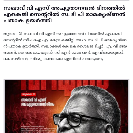
സഖാവ് വി എസ് അച്യുതാനന്ദൻ ദിനത്തിൽ
എകെജി സെന്ററിൽ സ. ടി പി രാമകൃഷ്‌ണൻ
പതാക ഉയർത്തി
ജൂലൈ 21 സഖാവ് വി എസ് അച്യുതാനന്ദൻ ദിനത്തിൽ എകെജി
സെന്ററിൽ സിപിഐ എം കേന്ദ്ര കമ്മിറ്റി അംഗം സ. ടി പി രാമകൃഷ്‌ണ
ൻ പതാക ഉയർത്തി. സഖാക്കൾ കെ കെ ശൈലജ ടീച്ചർ, എം വി ജയ
രാജൻ, കെ കെ ജയചന്ദ്രൻ, സി എൻ മോഹനൻ, എ വിജയകുമാർ,
കെ സജീവൻ, ബിജു കണ്ടക്കൈ എന്നിവർ പങ്കെടുത്തു