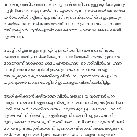
മ്പാദ്യവും അടിയന്തരസാഹചര്യങ്ങൾ നേരിടാനുള്ള മുൻകരുതലും
കൂട്ടിയിണക്കിയുള്ള ഉൽപന്നം എൽഐസി ഇറക്കിയത്‌ ജനങ്ങൾ
വൻതോതിൽ സ്വീകരിച്ചു; ബിസിനസ്‌ വൻതോതിൽ വളരുകയും
ചെയ്‌തു. കേന്ദ്രസർക്കാർ അഞ്ച്‌ കോടി രൂപ നിക്ഷേപിച്ച സ്ഥാന
ത്ത്‌ ഇപ്പോൾ എൽഐസിയുടെ മൊത്തം ഫണ്ട്‌ 34 ലക്ഷം കോടി
രൂപയാണ്‌.
പോളിസിഉടമകളുടെ ട്രസ്‌റ്റ്‌ എന്നതിൽനിന്ന്‌ പരമാവധി ലാഭം
കൊയ്യാനായി പ്രവർത്തിക്കുന്ന കമ്പനിയാക്കി എൽഐസിയെ
മാറ്റാനാണ്‌ സർക്കാർ ശ്രമം. എൽഐസി ഓഹരിവിൽപന എന്ന
തിന്റെ അർഥം പോളിസി ഉടമകളിലേയ്‌ക്ക്‌ ഭാവിയിൽ എ
ത്തിച്ചേരുന്ന വരുമാനത്തിന്റെ വിൽപന എന്നതാണ്‌. ഐപിഒ
യുടെ പ്രത്യാഘാതം പോളിസിഉടമകളോട്‌ വിശദീകരിച്ചിട്ടില്ല.
അംഗീകരിക്കാൻ കഴിയാത്ത വിൽപനയുടെ വിവരങ്ങൾ പുറ
ത്തുവരികയാണ്‌. എൽഐസിയുടെ എംബഡഡ്‌ മൂല്യം (ഭാവി ഓ
ഹരി ഉടമകൾ കമ്പനിക്ക്‌ കൽപിക്കുന്ന മൂല്യം) 5.40 ലക്ഷം കോടി
രൂപയായി നിശ്‌ചയിച്ചു. എൽഐസി ഓഹരികളുടെ യഥാർഥ
മൂല്യം രണ്ടര മുതൽ മൂന്ന്‌ മടങ്ങ്‌ വരെയായി വർധിക്കുമെന്ന്‌ രണ്ട്‌
മാസം മുമ്പ്‌ കരുതിയതാണ്‌. എന്നാൽ വിദേശനിക്ഷേപകരുടെ സ
മ്മർദ്ദത്തിനു വഴങ്ങി ഈ ഗുണനഘടകം 1.1 ആയി കേന്ദ്രസർ