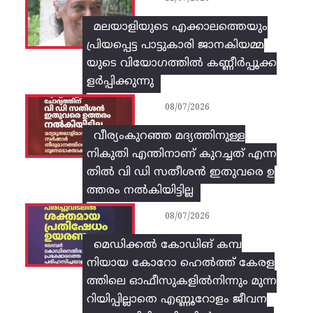
മലയാളിയുടെ എക്കാലത്തെയും
പ്രിയപ്പെട്ട പാട്ടുകാരി ജാനകിയമ്മ
യുടെ വിയോഗത്തിൽ കണ്ണീർപ്പൂക്ക
ളർപ്പിക്കുന്നു
08/07/2026
വീര്യംകുറഞ്ഞ മദ്യത്തിനുള്ള
നികുതി എന്തിനാണ് കുറച്ചത് എന്ന
തിൽ വി ഡി സതീശൻ ഇതുവരെ ഉ
ത്തരം നൽകിയിട്ടില്ല
08/07/2026
മെഡിക്കൽ കോഡിങ് കമ്പ
നിയായ കോറോ ഹെൽത്ത് കേരള
ത്തിലെ ഓഫീസുകളിൽനിന്നും മുന്ന
റിയിപ്പില്ലാതെ എണ്ണൂറോളം ജീവന