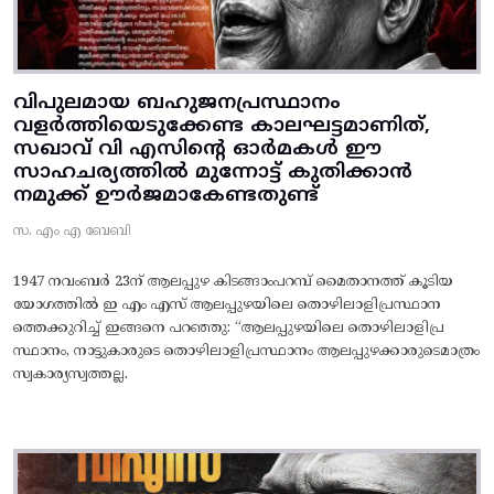
വിപുലമായ ബഹുജനപ്രസ്ഥാനം
വളർത്തിയെടുക്കേണ്ട കാലഘട്ടമാണിത്,
സഖാവ് വി എസിന്റെ ഓർമകൾ ഈ
സാഹചര്യത്തിൽ മുന്നോട്ട്‌ കുതിക്കാൻ
നമുക്ക് ഊർജമാകേണ്ടതുണ്ട്
സ. എം എ ബേബി
1947 നവംബർ 23ന് ആലപ്പുഴ കിടങ്ങാംപറമ്പ്‌ മൈതാനത്ത്‌ കൂടിയ
യോഗത്തിൽ ഇ എം എസ് ആലപ്പുഴയിലെ തൊഴിലാളിപ്രസ്ഥാന
ത്തെക്കുറിച്ച് ഇങ്ങനെ പറഞ്ഞു: “ആലപ്പുഴയിലെ തൊഴിലാളിപ്ര
സ്ഥാനം, നാട്ടുകാരുടെ തൊഴിലാളിപ്രസ്ഥാനം ആലപ്പുഴക്കാരുടെമാത്രം
സ്വകാര്യസ്വത്തല്ല.