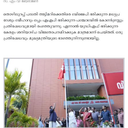
സ. എം വി ജയരാജൻ
തൊഴിലുറപ്പ് പദ്ധതി അട്ടിമറിക്കെതിരെ ബിജെപി ഭരിക്കുന്ന മധ്യപ്ര
ദേശും ബീഹാറും ഒപ്പം എഎപി ഭരിക്കുന്ന പഞ്ചാബിൽ കോൺഗ്രസ്സും
പ്രതിഷേധവുമായി രംഗത്തുവന്നു. എന്നാൽ യുഡിഎഫ് ഭരിക്കുന്ന
കേരളം ശനിയാഴ്ച വിജ്ഞാപനമിറക്കുക മാത്രമാണ് ചെയ്തത്. ഒരു
പ്രതിഷേധവും മുഖ്യമന്ത്രിയുടെ ഭാഗത്തുനിന്നുണ്ടായില്ല.