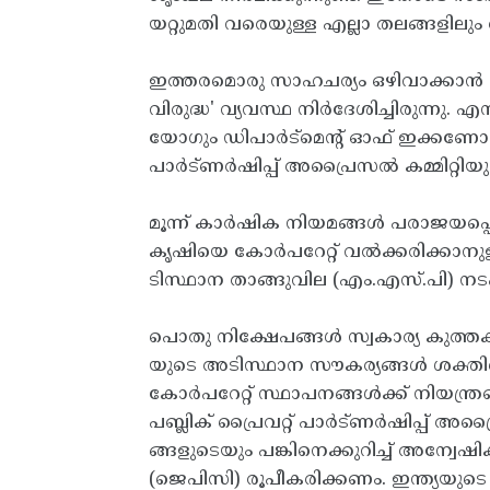
യറ്റുമതി വരെയുള്ള എല്ലാ തലങ്ങളിലും 
ഇത്തരമൊരു സാഹചര്യം ഒഴിവാക്കാൻ 
വിരുദ്ധ' വ്യവസ്ഥ നിർദേശിച്ചിരുന്നു
യോഗും ഡിപാർട്‌മെന്റ് ഓഫ് ഇക്കണോമി
പാർട്ണർഷിപ്പ് അപ്രൈസൽ കമ്മിറ്റി
മൂന്ന് കാർഷിക നിയമങ്ങൾ പരാജയപ്പെ
കൃഷിയെ കോർപറേറ്റ് വൽക്കരിക്കാനുള്
ടിസ്ഥാന താങ്ങുവില (എം.എസ്.പി) നടപ
പൊതു നിക്ഷേപങ്ങൾ സ്വകാര്യ കുത
യുടെ അടിസ്ഥാന സൗകര്യങ്ങൾ ശക്തിപ
കോർപറേറ്റ് സ്ഥാപനങ്ങൾക്ക് നിയന്ത്
പബ്ലിക് പ്രൈവറ്റ് പാർട്ണർഷിപ്പ് അപ
ങ്ങളുടെയും പങ്കിനെക്കുറിച്ച് അന്വേഷിക
(ജെപിസി) രൂപീകരിക്കണം. ഇന്ത്യയുട