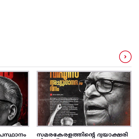
രസ്ഥാനം
സമരകേരളത്തിൻ്റെ ദ്വയാക്ഷരി