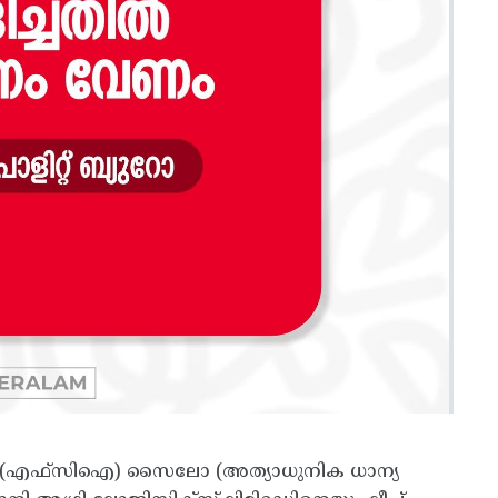
െ (എഫ്‌സിഐ) സൈലോ (അത്യാധുനിക ധാന്യ