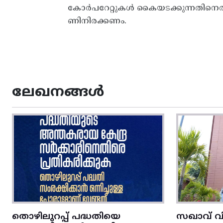
കോർപറേറ്റുകൾ കൈയടക്കുന്നതിനെതിരെ
ണിനിരക്കണം.
ലേഖനങ്ങൾ
തൊഴിലുറപ്പ് പദ്ധതിയെ
സഖാവ് വ