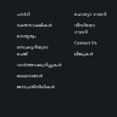
പാർടി
ഫോട്ടോ ഗാലറി
രക്തസാക്ഷികൾ
വീഡിയോ
ഗാലറി
നേതൃത്വം
Contact Us
സെക്രട്ടറിയുടെ
പേജ്
ലിങ്കുകൾ
വാർത്താക്കുറിപ്പുകൾ
ലേഖനങ്ങൾ
ജനപ്രതിനിധികൾ