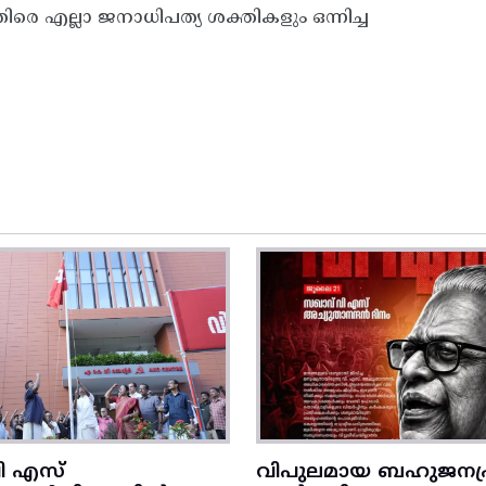
 എല്ലാ ജനാധിപത്യ ശക്തികളും ഒന്നിച്ച
ി എസ്
വിപുലമായ ബഹുജനപ്