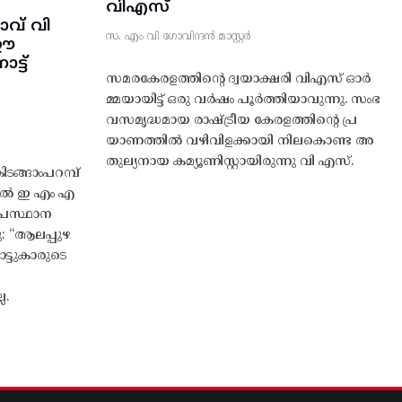
വിഎസ്
വ് വി
സ. എം വി ഗോവിന്ദൻ മാസ്റ്റർ
 ഈ
്ട്‌
സമരകേരളത്തിൻ്റെ ദ്വയാക്ഷരി വിഎസ് ഓർ
മ്മയായിട്ട് ഒരു വർഷം പൂർത്തിയാവുന്നു. സംഭ
വസമൃദ്ധമായ രാഷ്ട്രീയ കേരളത്തിന്റെ പ്ര
യാണത്തിൽ വഴിവിളക്കായി നിലകൊണ്ട അ
തുല്യനായ കമ്യൂണിസ്റ്റായിരുന്നു വി എസ്.
ങ്ങാംപറമ്പ്‌
തിൽ ഇ എം എ
്രസ്ഥാന
ു: “ആലപ്പുഴ
ട്ടുകാരുടെ
ല.