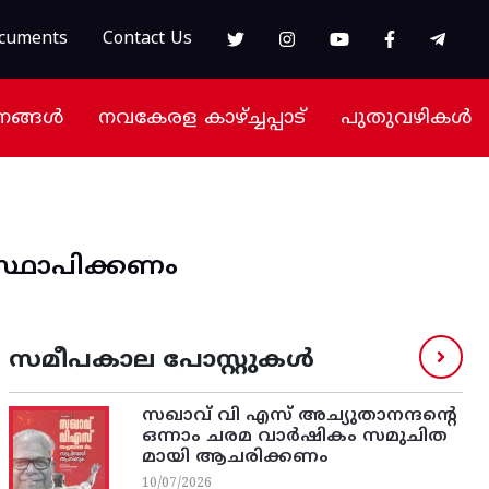
cuments
Contact Us
നങ്ങൾ
നവകേരള കാഴ്ച്ചപ്പാട്
പുതുവഴികൾ
്ഥാപിക്കണം
സമീപകാല പോസ്റ്റുകൾ
സഖാവ് വി എസ്‌ അച്യുതാനന്ദന്റെ
ഒന്നാം ചരമ വാര്‍ഷികം സമുചിത
മായി ആചരിക്കണം
10/07/2026