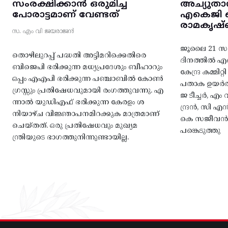
സംരക്ഷിക്കാൻ ഒരുമിച്ച
അച്യുതാ
പോരാട്ടമാണ് വേണ്ടത്
എകെജി സെ
രാമകൃഷ്
സ. എം വി ജയരാജൻ
ജൂലൈ 21 സഖ
തൊഴിലുറപ്പ് പദ്ധതി അട്ടിമറിക്കെതിരെ
ദിനത്തിൽ 
ബിജെപി ഭരിക്കുന്ന മധ്യപ്രദേശും ബീഹാറും
കേന്ദ്ര കമ്മി
ഒപ്പം എഎപി ഭരിക്കുന്ന പഞ്ചാബിൽ കോൺ
പതാക ഉയർത
ഗ്രസ്സും പ്രതിഷേധവുമായി രംഗത്തുവന്നു. എ
ജ ടീച്ചർ, 
ന്നാൽ യുഡിഎഫ് ഭരിക്കുന്ന കേരളം ശ
ന്ദ്രൻ, സി
നിയാഴ്ച വിജ്ഞാപനമിറക്കുക മാത്രമാണ്
കെ സജീവൻ, 
ചെയ്തത്. ഒരു പ്രതിഷേധവും മുഖ്യമ
പങ്കെടുത്തു
ന്ത്രിയുടെ ഭാഗത്തുനിന്നുണ്ടായില്ല.