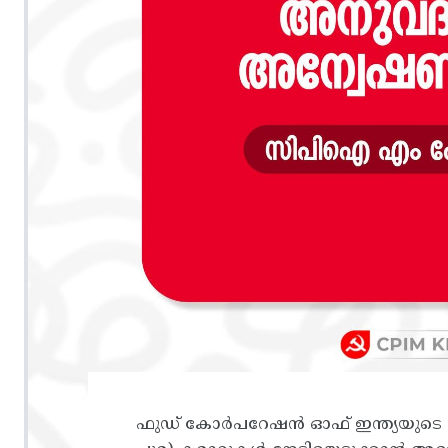
ഫുഡ്‌ കോർപറേഷൻ ഓഫ്‌ ഇന്ത്യയുട