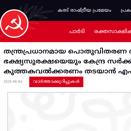
Skip to main content
കരട് രാഷ്ട്രീയ പ്രമേയം
പ്ര
പാർടി
രക്തസാക്ഷി
തന്ത്രപ്രധാനമായ പൊതുവിതരണ സമ്
ഭക്ഷ്യസുരക്ഷയെയും കേന്ദ്ര സ
കുത്തകവൽക്കരണം തടയാൻ എഫ്സ
വാർത്താക്കുറിപ്പുകൾ
2026-06-04