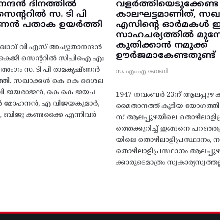
നന്ദൻ ദിനത്തിൽ
വളർത്തിയെടുക്കേണ്ട
ന്ററിൽ സ. ടി പി
കാലഘട്ടമാണിത്, സഖാ
‌ണൻ പതാക ഉയർത്തി
എസിന്റെ ഓർമകൾ
സാഹചര്യത്തിൽ മുന്നോട
കുതിക്കാൻ നമുക്ക്
ാവ് വി എസ് അച്യുതാനന്ദൻ
ഊർജമാകേണ്ടതുണ്ട്
എകെജി സെന്ററിൽ സിപിഐ എം
റ്റി അംഗം സ. ടി പി രാമകൃഷ്‌ണൻ
സ. എം എ ബേബി
്തി. സഖാക്കൾ കെ കെ ശൈല
എം വി ജയരാജൻ, കെ കെ ജയച
1947 നവംബർ 23ന് ആലപ്പുഴ കിട
 എൻ മോഹനൻ, എ വിജയകുമാർ,
മൈതാനത്ത്‌ കൂടിയ യോഗത്
ബിജു കണ്ടക്കൈ എന്നിവർ
സ് ആലപ്പുഴയിലെ തൊഴിലാളിപ
ത്തെക്കുറിച്ച് ഇങ്ങനെ പറഞ്ഞ
യിലെ തൊഴിലാളിപ്രസ്ഥാനം, നാ
തൊഴിലാളിപ്രസ്ഥാനം ആലപ്പുഴ
ക്കാരുടെമാത്രം സ്വകാര്യസ്വത്തല്