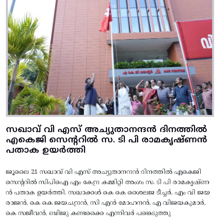
സഖാവ് വി എസ് അച്യുതാനന്ദൻ ദിനത്തിൽ
എകെജി സെന്ററിൽ സ. ടി പി രാമകൃഷ്‌ണൻ
പതാക ഉയർത്തി
ജൂലൈ 21 സഖാവ് വി എസ് അച്യുതാനന്ദൻ ദിനത്തിൽ എകെജി
സെന്ററിൽ സിപിഐ എം കേന്ദ്ര കമ്മിറ്റി അംഗം സ. ടി പി രാമകൃഷ്‌ണ
ൻ പതാക ഉയർത്തി. സഖാക്കൾ കെ കെ ശൈലജ ടീച്ചർ, എം വി ജയ
രാജൻ, കെ കെ ജയചന്ദ്രൻ, സി എൻ മോഹനൻ, എ വിജയകുമാർ,
കെ സജീവൻ, ബിജു കണ്ടക്കൈ എന്നിവർ പങ്കെടുത്തു