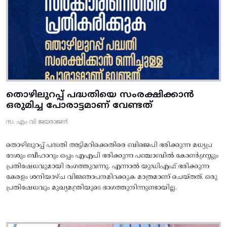
തൊഴിലുറപ്പ് പദ്ധതിയെ സംരക്ഷിക്കാൻ
ഒരുമിച്ച പോരാട്ടമാണ് വേണ്ടത്
സ. എം വി ജയരാജൻ
തൊഴിലുറപ്പ് പദ്ധതി അട്ടിമറിക്കെതിരെ ബിജെപി ഭരിക്കുന്ന മധ്യപ്ര
ദേശും ബീഹാറും ഒപ്പം എഎപി ഭരിക്കുന്ന പഞ്ചാബിൽ കോൺഗ്രസ്സും
പ്രതിഷേധവുമായി രംഗത്തുവന്നു. എന്നാൽ യുഡിഎഫ് ഭരിക്കുന്ന
കേരളം ശനിയാഴ്ച വിജ്ഞാപനമിറക്കുക മാത്രമാണ് ചെയ്തത്. ഒരു
പ്രതിഷേധവും മുഖ്യമന്ത്രിയുടെ ഭാഗത്തുനിന്നുണ്ടായില്ല.