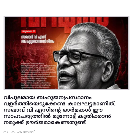
വിപുലമായ ബഹുജനപ്രസ്ഥാനം
വളർത്തിയെടുക്കേണ്ട കാലഘട്ടമാണിത്,
സഖാവ് വി എസിന്റെ ഓർമകൾ ഈ
സാഹചര്യത്തിൽ മുന്നോട്ട്‌ കുതിക്കാൻ
നമുക്ക് ഊർജമാകേണ്ടതുണ്ട്
സ. എം എ ബേബി