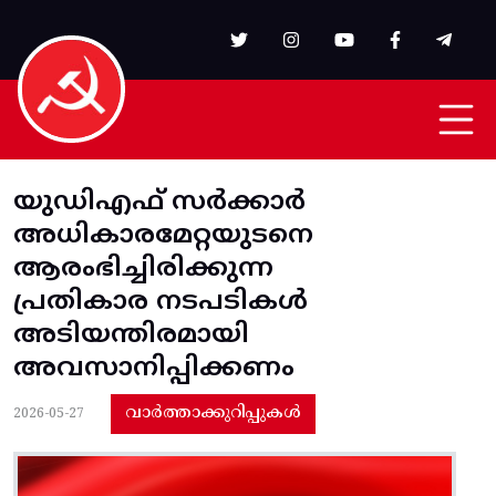
Skip to main content
യുഡിഎഫ്‌ സര്‍ക്കാര്‍
അധികാരമേറ്റയുടനെ
ആരംഭിച്ചിരിക്കുന്ന
പ്രതികാര നടപടികള്‍
അടിയന്തിരമായി
അവസാനിപ്പിക്കണം
വാർത്താക്കുറിപ്പുകൾ
2026-05-27