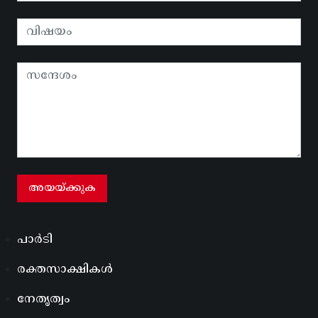
പാർടി
രക്തസാക്ഷികൾ
നേതൃത്വം