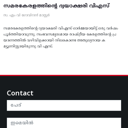
സമരകേരളത്തിൻ്റെ ദ്വയാക്ഷരി വിഎസ്
സ. എം വി ഗോവിന്ദൻ മാസ്റ്റർ
സമരകേരളത്തിൻ്റെ ദ്വയാക്ഷരി വിഎസ് ഓർമ്മയായിട്ട് ഒരു വർഷം
പൂർത്തിയാവുന്നു. സംഭവസമൃദ്ധമായ രാഷ്ട്രീയ കേരളത്തിന്റെ പ്ര
യാണത്തിൽ വഴിവിളക്കായി നിലകൊണ്ട അതുല്യനായ ക
മ്യൂണിസ്റ്റായിരുന്നു വി എസ്.
Contact