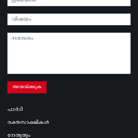
പാർടി
രക്തസാക്ഷികൾ
നേതൃത്വം