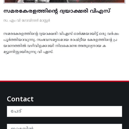
സമരകേരളത്തിൻ്റെ ദ്വയാക്ഷരി വിഎസ്
സ. എം വി ഗോവിന്ദൻ മാസ്റ്റർ
സമരകേരളത്തിൻ്റെ ദ്വയാക്ഷരി വിഎസ് ഓർമ്മയായിട്ട് ഒരു വർഷം
പൂർത്തിയാവുന്നു. സംഭവസമൃദ്ധമായ രാഷ്ട്രീയ കേരളത്തിന്റെ പ്ര
യാണത്തിൽ വഴിവിളക്കായി നിലകൊണ്ട അതുല്യനായ ക
മ്യൂണിസ്റ്റായിരുന്നു വി എസ്.
Contact