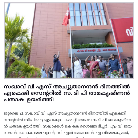
സഖാവ് വി എസ് അച്യുതാനന്ദൻ ദിനത്തിൽ
എകെജി സെന്ററിൽ സ. ടി പി രാമകൃഷ്‌ണൻ
പതാക ഉയർത്തി
ജൂലൈ 21 സഖാവ് വി എസ് അച്യുതാനന്ദൻ ദിനത്തിൽ എകെജി
സെന്ററിൽ സിപിഐ എം കേന്ദ്ര കമ്മിറ്റി അംഗം സ. ടി പി രാമകൃഷ്‌ണ
ൻ പതാക ഉയർത്തി. സഖാക്കൾ കെ കെ ശൈലജ ടീച്ചർ, എം വി ജയ
രാജൻ, കെ കെ ജയചന്ദ്രൻ, സി എൻ മോഹനൻ, എ വിജയകുമാർ,