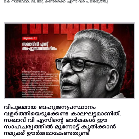
കെ സജീവൻ, ബിജു കണ്ടക്കൈ എന്നിവർ പങ്കെടുത്തു
വിപുലമായ ബഹുജനപ്രസ്ഥാനം
വളർത്തിയെടുക്കേണ്ട കാലഘട്ടമാണിത്,
സഖാവ് വി എസിന്റെ ഓർമകൾ ഈ
സാഹചര്യത്തിൽ മുന്നോട്ട്‌ കുതിക്കാൻ
നമുക്ക് ഊർജമാകേണ്ടതുണ്ട്