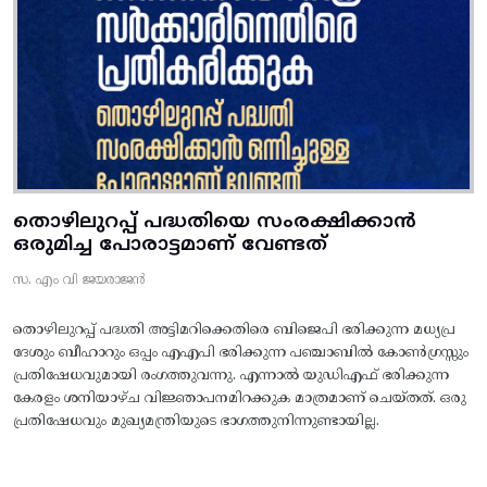
തൊഴിലുറപ്പ് പദ്ധതിയെ സംരക്ഷിക്കാൻ
ഒരുമിച്ച പോരാട്ടമാണ് വേണ്ടത്
സ. എം വി ജയരാജൻ
തൊഴിലുറപ്പ് പദ്ധതി അട്ടിമറിക്കെതിരെ ബിജെപി ഭരിക്കുന്ന മധ്യപ്ര
ദേശും ബീഹാറും ഒപ്പം എഎപി ഭരിക്കുന്ന പഞ്ചാബിൽ കോൺഗ്രസ്സും
പ്രതിഷേധവുമായി രംഗത്തുവന്നു. എന്നാൽ യുഡിഎഫ് ഭരിക്കുന്ന
കേരളം ശനിയാഴ്ച വിജ്ഞാപനമിറക്കുക മാത്രമാണ് ചെയ്തത്. ഒരു
പ്രതിഷേധവും മുഖ്യമന്ത്രിയുടെ ഭാഗത്തുനിന്നുണ്ടായില്ല.