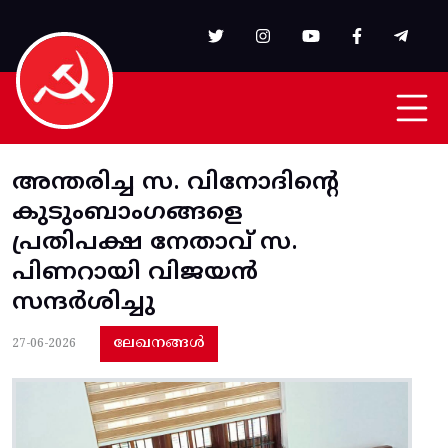
Skip to main content
അന്തരിച്ച സ. വിനോദിന്റെ
കുടുംബാംഗങ്ങളെ
പ്രതിപക്ഷ നേതാവ് സ.
പിണറായി വിജയൻ
സന്ദർശിച്ചു
ലേഖനങ്ങൾ
27-06-2026