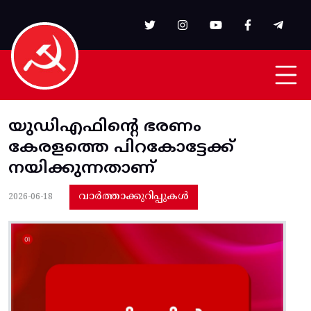
Skip to main content
യുഡിഎഫിന്റെ ഭരണം
കേരളത്തെ പിറകോട്ടേക്ക്‌
നയിക്കുന്നതാണ്
വാർത്താക്കുറിപ്പുകൾ
2026-06-18