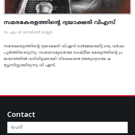
സമരകേരളത്തിൻ്റെ ദ്വയാക്ഷരി വിഎസ്
സ. എം വി ഗോവിന്ദൻ മാസ്റ്റർ
സമരകേരളത്തിൻ്റെ ദ്വയാക്ഷരി വിഎസ് ഓർമ്മയായിട്ട് ഒരു വർഷം
പൂർത്തിയാവുന്നു. സംഭവസമൃദ്ധമായ രാഷ്ട്രീയ കേരളത്തിന്റെ പ്ര
യാണത്തിൽ വഴിവിളക്കായി നിലകൊണ്ട അതുല്യനായ ക
മ്യൂണിസ്റ്റായിരുന്നു വി എസ്.
Contact