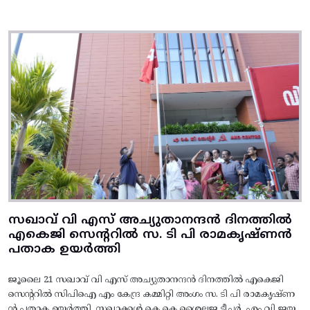
സഖാവ് വി എസ് അച്യുതാനന്ദൻ ദിനത്തിൽ
എകെജി സെന്ററിൽ സ. ടി പി രാമകൃഷ്‌ണൻ
പതാക ഉയർത്തി
ജൂലൈ 21 സഖാവ് വി എസ് അച്യുതാനന്ദൻ ദിനത്തിൽ എകെജി
സെന്ററിൽ സിപിഐ എം കേന്ദ്ര കമ്മിറ്റി അംഗം സ. ടി പി രാമകൃഷ്‌ണ
ൻ പതാക ഉയർത്തി. സഖാക്കൾ കെ കെ ശൈലജ ടീച്ചർ, എം വി ജയ