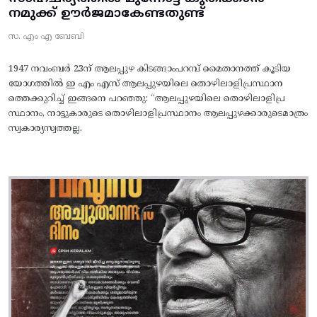
നമുക്ക് ഊർജമാകേണ്ടതുണ്ട്
സ. എം എ ബേബി
1947 നവംബർ 23ന് ആലപ്പുഴ കിടങ്ങാംപറമ്പ്‌ മൈതാനത്ത്‌ കൂടിയ
യോഗത്തിൽ ഇ എം എസ് ആലപ്പുഴയിലെ തൊഴിലാളിപ്രസ്ഥാന
ത്തെക്കുറിച്ച് ഇങ്ങനെ പറഞ്ഞു: “ആലപ്പുഴയിലെ തൊഴിലാളിപ്ര
സ്ഥാനം, നാട്ടുകാരുടെ തൊഴിലാളിപ്രസ്ഥാനം ആലപ്പുഴക്കാരുടെമാത്രം
സ്വകാര്യസ്വത്തല്ല.