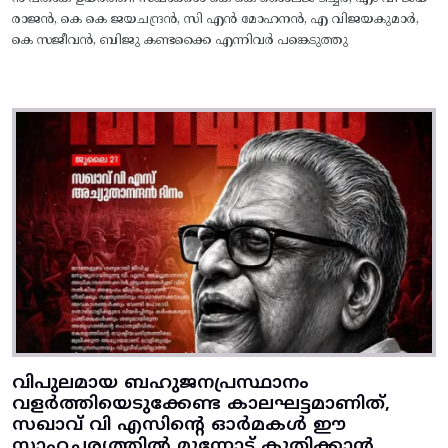
രാജൻ, കെ കെ ജയചന്ദ്രൻ, സി എൻ മോഹനൻ, എ വിജയകുമാർ,
കെ സജീവൻ, ബിജു കണ്ടക്കൈ എന്നിവർ പങ്കെടുത്തു
വിപുലമായ ബഹുജനപ്രസ്ഥാനം
വളർത്തിയെടുക്കേണ്ട കാലഘട്ടമാണിത്,
സഖാവ് വി എസിന്റെ ഓർമകൾ ഈ
സാഹചര്യത്തിൽ മുന്നോട്ട്‌ കുതിക്കാൻ