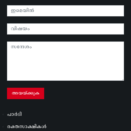
പാർടി
രക്തസാക്ഷികൾ