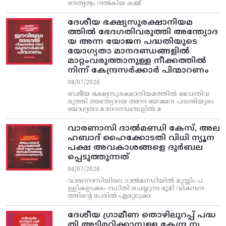
നേതൃത്വം നല്‍കിയ കമ്മ്
ദേശീയ ഭക്ഷ്യസുരക്ഷാനിയമ
ത്തിൽ ഭേദഗതിവരുത്തി അന്ത്യോദ
യ അന്ന യോജന പദ്ധതിയുടെ
യോഗ്യതാ മാനദണ്ഡങ്ങളിൽ
മാറ്റംവരുത്താനുള്ള നീക്കത്തിൽ
നിന്ന്‌ കേന്ദ്രസർക്കാർ പിന്മാറണം
08/07/2026
ദേശീയ ഭക്ഷ്യസുരക്ഷാനിയമത്തിൽ ഭേദഗതിവ
രുത്തി അന്ത്യോദയ അന്ന യോജന പദ്ധതിയുടെ
യോഗ്യതാ മാനദണ്ഡങ്ങളിൽ മ
വാരണാസി ദാൽമണ്ഡി കേസ്, അല
ഹബാദ് ഹൈക്കോടതി വിധി ന്യൂന
പക്ഷ അവകാശങ്ങളെ ദുർബല
പ്പെടുത്തുന്നത്
04/07/2026
വാരണാസിയിലെ ദാൽമണ്ഡിയിൽ മുസ്ലിം പ
ള്ളികളടക്കം സ്ഥിതി ചെയ്യുന്ന ഭൂമി വികസന
ത്തിന്റെ പേരിൽ ഏറ്റെടുക്ക
ദേശീയ ഗ്രാമീണ തൊഴിലുറപ്പ്‌ പദ്ധ
തി അട്ടിമറിക്കാനുള്ള കേന്ദ്ര സ