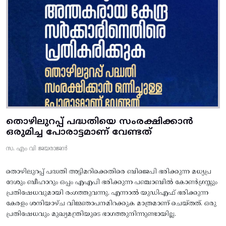
തൊഴിലുറപ്പ് പദ്ധതിയെ സംരക്ഷിക്കാൻ
ഒരുമിച്ച പോരാട്ടമാണ് വേണ്ടത്
സ. എം വി ജയരാജൻ
തൊഴിലുറപ്പ് പദ്ധതി അട്ടിമറിക്കെതിരെ ബിജെപി ഭരിക്കുന്ന മധ്യപ്ര
ദേശും ബീഹാറും ഒപ്പം എഎപി ഭരിക്കുന്ന പഞ്ചാബിൽ കോൺഗ്രസ്സും
പ്രതിഷേധവുമായി രംഗത്തുവന്നു. എന്നാൽ യുഡിഎഫ് ഭരിക്കുന്ന
കേരളം ശനിയാഴ്ച വിജ്ഞാപനമിറക്കുക മാത്രമാണ് ചെയ്തത്. ഒരു
പ്രതിഷേധവും മുഖ്യമന്ത്രിയുടെ ഭാഗത്തുനിന്നുണ്ടായില്ല.