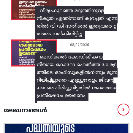
വീര്യംകുറഞ്ഞ മദ്യത്തിനുള്ള
നികുതി എന്തിനാണ് കുറച്ചത് എന്ന
തിൽ വി ഡി സതീശൻ ഇതുവരെ ഉ
ത്തരം നൽകിയിട്ടില്ല
08/07/2026
മെഡിക്കൽ കോഡിങ് കമ്പ
നിയായ കോറോ ഹെൽത്ത് കേരള
ത്തിലെ ഓഫീസുകളിൽനിന്നും മുന്ന
റിയിപ്പില്ലാതെ എണ്ണൂറോളം ജീവന
ക്കാരെ പിരിച്ചുവിട്ടതിൽ‌ ശക്തമായ
പ്രതിഷേധം ഉയരണം
ലേഖനങ്ങൾ