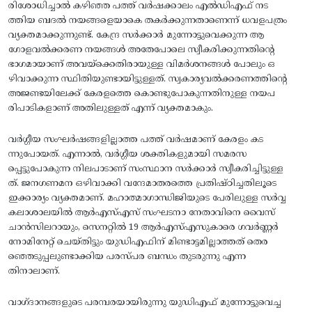
രിശോധിച്ചാല്‍ കഴിഞ്ഞ പത്ത്‌ വര്‍ഷക്കാലം എല്‍ഡിഎഫ്‌ നട
ത്തിയ ബദല്‍ നയങ്ങളെയാകെ തകര്‍ക്കുന്നതാണെന്ന്‌ ധവളപത്രം
വ്യക്തമാക്കുന്നുണ്ട്‌. കേന്ദ്ര സര്‍ക്കാര്‍ മുന്നോട്ടുവെക്കുന്ന ആ
ഗോളവല്‍ക്കരണ നയങ്ങള്‍ അതേപോലെ സ്വീകരിക്കുന്നതിന്റെ
ഭാഗമായാണ്‌ അവയ്‌ക്കെതിരായുള്ള വിമര്‍ശനങ്ങള്‍ പോലും ഒ
ഴിവാക്കുന്ന സ്ഥിതിയുണ്ടായിട്ടുള്ളത്‌. സ്വകാര്യവല്‍ക്കരണത്തിന്റെ
അജണ്ടയിലേക്ക്‌ കേരളത്തെ കൊണ്ടുപോകുന്നതിനുള്ള നയപ
രിപാടികളാണ്‌ അതിലുള്ളത്‌ എന്ന്‌ വ്യക്തമാകും.
വര്‍ഗ്ഗീയ സംഘര്‍ഷങ്ങളില്ലാത്ത പത്ത്‌ വര്‍ഷമാണ്‌ കേരളം കട
ന്നുപോയത്‌. എന്നാല്‍, വര്‍ഗ്ഗീയ ശക്തികളുമായി സമരസ
പ്പെട്ടുപോകുന്ന നിലപാടാണ്‌ സംസ്ഥാന സര്‍ക്കാര്‍ സ്വീകരിച്ചിട്ടുള്ള
ത്‌. ജനഗണമന ഒഴിവാക്കി വന്ദേമാതരത്തെ പ്രതിഷ്‌ഠിച്ചതിലൂടെ
ഇക്കാര്യം വ്യക്തമാണ്‌. മഹാത്മാഗാന്ധിജിയുടെ പേരിലുള്ള സര്‍വ്വ
കലാശാലയില്‍ ആര്‍എസ്‌എസ്‌ സംഘടനാ നേതാവിനെ വൈസ്‌
ചാന്‍സിലറായും, സെനറ്റില്‍ 19 ആര്‍എസ്‌എസുകാരെ ഗവര്‍ണ്ണര്‍
നോമിനേറ്റ്‌ ചെയ്‌തിട്ടും യുഡിഎഫിന്‌ മിണ്ടാട്ടമില്ലാത്തത്‌ തെര
ഞ്ഞെടുപ്പലുണ്ടാക്കിയ പരസ്‌പര ബന്ധം തുടരുന്നു എന്ന
തിനാലാണ്‌.
വാഗ്‌ദാനങ്ങളുടെ പരമ്പരയായിരുന്നു യുഡിഎഫ്‌ മുന്നോട്ടുവെച്ച