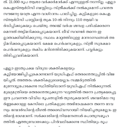
ത്‌. 21,000 രൂപ ആശാ വര്‍ക്കര്‍മാര്‍ക്ക്‌ എന്നുള്ളത്‌ നടന്നില്ല. എല്ലാ
കെഎസ്‌ആര്‍ടിസി ബസ്സിലും സ്‌ത്രീകള്‍ക്ക്‌ നല്‍കുമെന്ന്‌ പറഞ്ഞ
സൗജന്യ യാത്ര എന്ന വാഗ്‌ദാനം പാലിച്ചില്ല. കുട്ടികളുടെ കെഎ
സ്‌ആര്‍ടിസി പാസ്സിന്റെ തുക 10-ല്‍ നിന്നും 110 ആയി വ
ര്‍ദ്ധിപ്പിക്കുകയും ചെയ്‌തു. അഞ്ച്‌ വര്‍ഷ ശമ്പള പരിഷ്‌ക്കരണ
മെന്നത്‌ അട്ടിമറിക്കപ്പെടുകയാണ്‌. ലീവ്‌ സറണ്ടര്‍ തന്നെ ഇ
ല്ലാതാക്കിയിരിക്കുന്നു. സ്ഥലം മാറ്റത്തിലുള്ള മാനദണ്ഡങ്ങള്‍ അ
ട്ടിമറിക്കപ്പെടുകയാണ്‌. ക്ഷേമ പെന്‍ഷനുകളും, സ്‌ത്രീ സുരക്ഷാ
പെന്‍ഷനുകളും തകിടം മറിഞ്ഞിരിക്കുകയാണ്‌. പവ്വര്‍കട്ടും
തിരിച്ചുവരികയാണ്‌.
എല്ലാ ഇടതുപക്ഷ വിരുദ്ധ ശക്തികളേയും
കൂട്ടിയോജിപ്പിച്ചുകൊണ്ടാണ്‌ യുഡിഎഫ്‌ തെരഞ്ഞെടുപ്പില്‍ വിജ
യിച്ചത്‌. അത്തരം ശക്തികളുടെയെല്ലാം സമ്മര്‍ദ്ദത്തില്‍
മുന്നോട്ടുപോകേണ്ട സ്ഥിതിയിലാണ്‌ യുഡിഎഫ്‌ നില്‍ക്കുന്നത്‌.
മുഖ്യമന്ത്രിയെ തെരഞ്ഞെടുക്കുന്ന ഘട്ടത്തില്‍ തന്നെ പ്രത്യക്ഷപ്പെട്ട
ഈ പ്രവണത വിവിധ രൂപങ്ങളില്‍ തുടരുകയാണ്‌. ശബരിമല സ്വ
ര്‍ണ്ണക്കൊള്ള കേസിലെ പ്രതികളുടെ അഭിഭാഷകനെ തന്നെ ദേവ
സ്വം ബോര്‍ഡിന്റെ ലീഗല്‍ അഡൈ്വസറായി നിയമിച്ചതുമെല്ലാം ഇ
തിന്റെ ഭാഗമാണ്‌. സര്‍ക്കാരിന്റെ നിയമനങ്ങള്‍ പൊതുസമൂഹ
ത്തില്‍ എത്തുമ്പോഴേക്കും പിന്‍വലിക്കേണ്ട സ്ഥിതിയും രൂപ