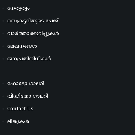
നേതൃത്വം
സെക്രട്ടറിയുടെ പേജ്
വാർത്താക്കുറിപ്പുകൾ
ലേഖനങ്ങൾ
ജനപ്രതിനിധികൾ
ഫോട്ടോ ഗാലറി
വീഡിയോ ഗാലറി
Contact Us
ലിങ്കുകൾ