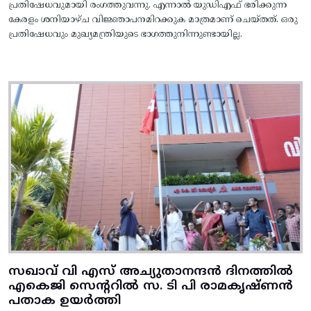
പ്രതിഷേധവുമായി രംഗത്തുവന്നു. എന്നാൽ യുഡിഎഫ് ഭരിക്കുന്ന
കേരളം ശനിയാഴ്ച വിജ്ഞാപനമിറക്കുക മാത്രമാണ് ചെയ്തത്. ഒരു
പ്രതിഷേധവും മുഖ്യമന്ത്രിയുടെ ഭാഗത്തുനിന്നുണ്ടായില്ല.
സഖാവ് വി എസ് അച്യുതാനന്ദൻ ദിനത്തിൽ
എകെജി സെന്ററിൽ സ. ടി പി രാമകൃഷ്‌ണൻ
പതാക ഉയർത്തി