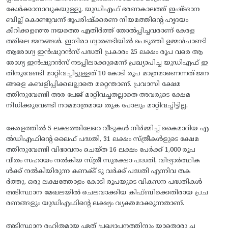
കേള്‍ക്കാനാവുകയുള്ളൂ. യുഡിഎഫ്‌ ഭരണകാലത്ത്‌ ഇഷ്ടദാന
ബില്ല്‌ കൊണ്ടുവന്ന്‌ ഭൂപരിഷ്‌ക്കരണ നിയമത്തിന്റെ ഹൃദയം
കീറിക്കളഞ്ഞ നയത്തെ എതിര്‍ത്ത്‌ തോല്‍പ്പിച്ചവരാണ്‌ കേരള
ത്തിലെ ജനങ്ങള്‍. ഇന്ദിരാ ഗ്യാരണ്ടിയില്‍ പെടുത്തി ഉമ്മന്‍ചാണ്ടി
ആരോഗ്യ ഇന്‍ഷുറന്‍സ്‌ പദ്ധതി പ്രകാരം 25 ലക്ഷം രൂപ വരെ ആ
രോഗ്യ ഇന്‍ഷുറന്‍സ്‌ നടപ്പിലാക്കുമെന്ന്‌ പ്രഖ്യാപിച്ച യുഡിഎഫ്‌ ഇ
തിനുവേണ്ടി മാറ്റിവച്ചിട്ടുള്ളത്‌ 10 കോടി രൂപ മാത്രമാണെന്നത്‌ ജന
ങ്ങളെ കബളിപ്പിക്കലല്ലാതെ മറ്റെന്താണ്‌. പ്രവാസി ക്ഷേമ
ത്തിനുവേണ്ടി അര പേജ്‌ മാറ്റിവച്ചതല്ലാതെ അവരുടെ ക്ഷേമ
നിധിക്കുവേണ്ടി നാമമാത്രമായ തുക പോലും മാറ്റിവച്ചിട്ടില്ല.
കേരളത്തില്‍ 5 ലക്ഷത്തിലേറെ വീടുകള്‍ നിര്‍മ്മിച്ച്‌ കൈമാറിയ എ
ല്‍ഡിഎഫിന്റെ ലൈഫ്‌ പദ്ധതി, 31 ലക്ഷം സ്‌ത്രീകള്‍ളുടെ ക്ഷേമ
ത്തിനുവേണ്ടി വിഭാവനം ചെയ്‌ത 16 ലക്ഷം പേര്‍ക്ക്‌ 1,000 രൂപ
വീതം സഹായം നല്‍കിയ സ്‌ത്രീ സുരക്ഷാ പദ്ധതി, വിദ്യാര്‍ത്ഥിക
ള്‍ക്ക്‌ നല്‍കിയിരുന്ന കണക്ട്‌ ടു വര്‍ക്ക്‌ പദ്ധതി എന്നിവ തക
ര്‍ത്തു. ഒരു ലക്ഷത്തോളം കോടി രൂപയുടെ വികസന പദ്ധതികള്‍
അടിസ്ഥാന മേഖലയില്‍ ചെലവാക്കിയ കിഫ്‌ബിക്കെതിരായ പ്രച
രണങ്ങളും യുഡിഎഫിന്റെ ലക്ഷ്യം വ്യക്തമാക്കുന്നതാണ്‌.
അടിസ്ഥാന രഹിതമായ ഏത്‌ പ്രഖ്യാപനത്തിനും യാതൊരു ച