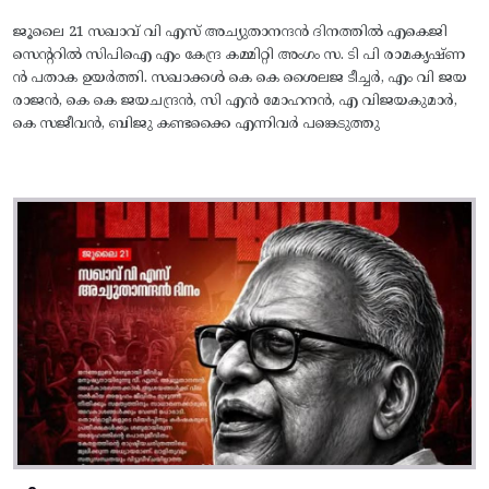
ജൂലൈ 21 സഖാവ് വി എസ് അച്യുതാനന്ദൻ ദിനത്തിൽ എകെജി
സെന്ററിൽ സിപിഐ എം കേന്ദ്ര കമ്മിറ്റി അംഗം സ. ടി പി രാമകൃഷ്‌ണ
ൻ പതാക ഉയർത്തി. സഖാക്കൾ കെ കെ ശൈലജ ടീച്ചർ, എം വി ജയ
രാജൻ, കെ കെ ജയചന്ദ്രൻ, സി എൻ മോഹനൻ, എ വിജയകുമാർ,
കെ സജീവൻ, ബിജു കണ്ടക്കൈ എന്നിവർ പങ്കെടുത്തു