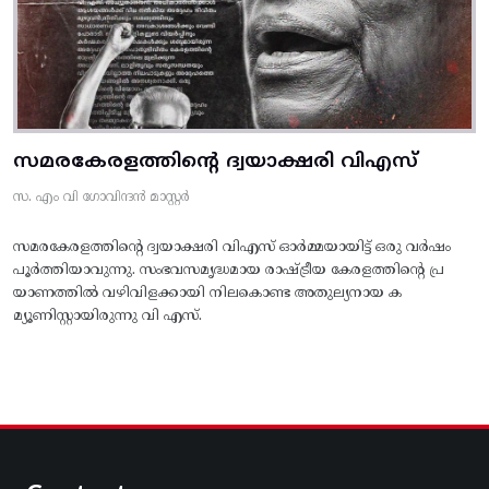
സമരകേരളത്തിൻ്റെ ദ്വയാക്ഷരി വിഎസ്
സ. എം വി ഗോവിന്ദൻ മാസ്റ്റർ
സമരകേരളത്തിൻ്റെ ദ്വയാക്ഷരി വിഎസ് ഓർമ്മയായിട്ട് ഒരു വർഷം
പൂർത്തിയാവുന്നു. സംഭവസമൃദ്ധമായ രാഷ്ട്രീയ കേരളത്തിന്റെ പ്ര
യാണത്തിൽ വഴിവിളക്കായി നിലകൊണ്ട അതുല്യനായ ക
മ്യൂണിസ്റ്റായിരുന്നു വി എസ്.