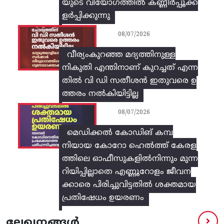
യുടെ വിയോഗത്തിൽ കണ്ണീർപ്പൂക്ക
ളർപ്പിക്കുന്നു
08/07/2026
വീര്യംകുറഞ്ഞ മദ്യത്തിനുള്ള
നികുതി എന്തിനാണ് കുറച്ചത് എന്ന
തിൽ വി ഡി സതീശൻ ഇതുവരെ ഉ
ത്തരം നൽകിയിട്ടില്ല
08/07/2026
മെഡിക്കൽ കോഡിങ് കമ്പ
നിയായ കോറോ ഹെൽത്ത് കേരള
ത്തിലെ ഓഫീസുകളിൽനിന്നും മുന്ന
റിയിപ്പില്ലാതെ എണ്ണൂറോളം ജീവന
ക്കാരെ പിരിച്ചുവിട്ടതിൽ‌ ശക്തമായ
പ്രതിഷേധം ഉയരണം
ലേഖനങ്ങൾ