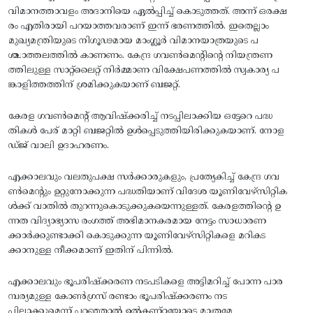
വിമാനത്താവളം അദാനിയെ ഏല്‍പ്പിച്ച്‌ കൊടുത്തത്‌. അന്ന്‌ ഒരക്ഷ
രം എതിരായി പറയാത്തവരാണ്‌ ഇന്ന്‌ ഭരണത്തില്‍. ഇതെല്ലാം
മുഖ്യമന്ത്രിയുടെ നിഗൂഢമായ മാംഗ്ലൂര്‍ വിമാനയാത്രയുടെ പ
ശ്ചാത്തലത്തില്‍ കാണണം. കേന്ദ്ര ഗവണ്‍മെന്റിന്റെ നിയന്ത്രണ
ത്തിലുള്ള സാറ്റ്‌ലൈറ്റ്‌ നിര്‍മ്മാണ വിക്ഷേപണത്തില്‍ സ്വകാര്യ പ
ങ്കാളിത്തത്തിന്‌ ശ്രമിക്കുകയാണ്‌ ബജറ്റ്‌.
കേരള ഗവണ്‍മെന്റ്‌ ആവിഷ്‌ക്കരിച്ച്‌ നടപ്പിലാക്കിയ ഒട്ടേറെ പദ്ധ
തികള്‍ പേര്‌ മാറ്റി ബജറ്റില്‍ ഉള്‍പ്പെടുത്തിയിരിക്കുകയാണ്‌. നോള
ഡ്‌ജ്‌ വാലി ഉദാഹരണം.
എക്കാലവും വലതുപക്ഷ സര്‍ക്കാരുകളും, പ്രത്യേകിച്ച്‌ കേന്ദ്ര ഗവ
ണ്‍മെന്റും ഉറ്റുനോക്കുന്ന പദ്ധതിയാണ്‌ വിദേശ യൂണിവേഴ്‌സിറ്റിക
ള്‍ക്ക്‌ വാതില്‍ തുറന്നുകൊടുക്കുകയെന്നുള്ളത്‌. കേരളത്തിന്റെ ഉ
ന്നത വിദ്യാഭ്യാസ രംഗത്ത്‌ അഭിമാനകരമായ നേട്ടം സാധാരണ
ക്കാര്‍ക്കുണ്ടാക്കി കൊടുക്കുന്ന യൂണിവേഴ്‌സിറ്റികളെ മറികട
ക്കാനുള്ള നീക്കമാണ്‌ ഇതിന്‌ പിന്നില്‍.
എക്കാലവും ഭൂപരിഷ്‌ക്കരണ നടപടികളെ അട്ടിമറിച്ച്‌ പോന്ന പാര
മ്പര്യമുള്ള കോണ്‍ഗ്രസ്‌ രണ്ടാം ഭൂപരിഷ്‌ക്കരണം നട
പ്പിലാക്കുമെന്ന്‌ പറഞ്ഞാല്‍ ഉല്‍കണ്‌ഠയോടെ മാത്രമേ