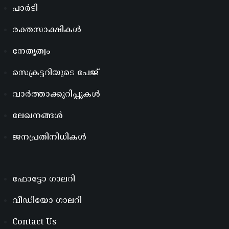
പാർടി
രക്തസാക്ഷികൾ
നേതൃത്വം
സെക്രട്ടറിയുടെ പേജ്
വാർത്താക്കുറിപ്പുകൾ
ലേഖനങ്ങൾ
ജനപ്രതിനിധികൾ
ഫോട്ടോ ഗാലറി
വീഡിയോ ഗാലറി
Contact Us