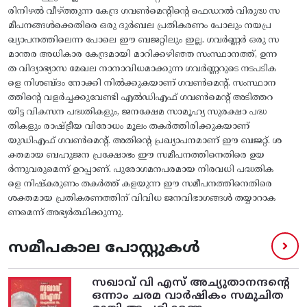
രിനിഴല്‍ വീഴ്‌ത്തുന്ന കേന്ദ്ര ഗവണ്‍മെന്റിന്റെ ഫെഡറല്‍ വിരുദ്ധ സ
മീപനങ്ങള്‍ക്കെതിരെ ഒരു ദുര്‍ബല പ്രതികരണം പോലും നയപ്ര
ഖ്യാപനത്തിലെന്ന പോലെ ഈ ബജറ്റിലും ഇല്ല. ഗവര്‍ണ്ണര്‍ ഒരു സ
മാന്തര അധികാര കേന്ദ്രമായി മാറിക്കഴിഞ്ഞ സംസ്ഥാനത്ത്‌, ഉന്ന
ത വിദ്യാഭ്യാസ മേഖല നാനാവിധമാക്കുന്ന ഗവര്‍ണ്ണറുടെ നടപടിക
ളെ നിശബ്ദം നോക്കി നില്‍ക്കുകയാണ്‌ ഗവണ്‍മെന്റ്‌. സംസ്ഥാന
ത്തിന്റെ വളര്‍ച്ചക്കുവേണ്ടി എല്‍ഡിഎഫ്‌ ഗവണ്‍മെന്റ്‌ അടിത്തറ
യിട്ട വികസന പദ്ധതികളും, ജനക്ഷേമ സാമൂഹ്യ സുരക്ഷാ പദ്ധ
തികളും രാഷ്‌ട്രീയ വിരോധം മൂലം തകര്‍ത്തിരിക്കുകയാണ്‌
യുഡിഎഫ്‌ ഗവണ്‍മെന്റ്. അതിന്റെ പ്രഖ്യാപനമാണ്‌ ഈ ബജറ്റ്‌. ശ
ക്തമായ ബഹുജന പ്രക്ഷോഭം ഈ സമീപനത്തിനെതിരെ ഉയ
ര്‍ന്നുവരുമെന്ന്‌ ഉറപ്പാണ്‌. പുരോഗമനപരമായ നിരവധി പദ്ധതിക
ളെ നിഷ്‌കരുണം തകര്‍ത്ത്‌ കളയുന്ന ഈ സമീപനത്തിനെതിരെ
ശക്തമായ പ്രതികരണത്തിന്‌ വിവിധ ജനവിഭാഗങ്ങള്‍ തയ്യാറാക
ണമെന്ന്‌ അഭ്യര്‍ത്ഥിക്കുന്നു.
സമീപകാല പോസ്റ്റുകൾ
സഖാവ് വി എസ്‌ അച്യുതാനന്ദന്റെ
ഒന്നാം ചരമ വാര്‍ഷികം സമുചിത