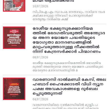
മായി ആചരിക്കണം
10/07/2026
സിപിഐ എം സ്ഥാപക നേതാവും, നാടിനെ സംര
ക്ഷിക്കാനുള്ള നിരവധി പോരാട്ടങ്ങള്‍ക്ക്‌
നേതൃത്വം നല്‍കിയ കമ്മ്
ദേശീയ ഭക്ഷ്യസുരക്ഷാനിയമ
ത്തിൽ ഭേദഗതിവരുത്തി അന്ത്യോദ
യ അന്ന യോജന പദ്ധതിയുടെ
യോഗ്യതാ മാനദണ്ഡങ്ങളിൽ
മാറ്റംവരുത്താനുള്ള നീക്കത്തിൽ
നിന്ന്‌ കേന്ദ്രസർക്കാർ പിന്മാറണം
08/07/2026
ദേശീയ ഭക്ഷ്യസുരക്ഷാനിയമത്തിൽ ഭേദഗതിവ
രുത്തി അന്ത്യോദയ അന്ന യോജന പദ്ധതിയുടെ
യോഗ്യതാ മാനദണ്ഡങ്ങളിൽ മ
വാരണാസി ദാൽമണ്ഡി കേസ്, അല
ഹബാദ് ഹൈക്കോടതി വിധി ന്യൂന
പക്ഷ അവകാശങ്ങളെ ദുർബല
പ്പെടുത്തുന്നത്
04/07/2026
വാരണാസിയിലെ ദാൽമണ്ഡിയിൽ മുസ്ലിം പ
ള്ളികളടക്കം സ്ഥിതി ചെയ്യുന്ന ഭൂമി വികസന