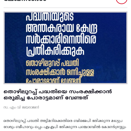
തൊഴിലുറപ്പ് പദ്ധതിയെ സംരക്ഷിക്കാൻ
ഒരുമിച്ച പോരാട്ടമാണ് വേണ്ടത്
സ. എം വി ജയരാജൻ
തൊഴിലുറപ്പ് പദ്ധതി അട്ടിമറിക്കെതിരെ ബിജെപി ഭരിക്കുന്ന മധ്യപ്ര
ദേശും ബീഹാറും ഒപ്പം എഎപി ഭരിക്കുന്ന പഞ്ചാബിൽ കോൺഗ്രസ്സും