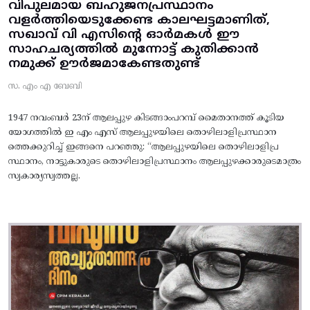
വിപുലമായ ബഹുജനപ്രസ്ഥാനം
വളർത്തിയെടുക്കേണ്ട കാലഘട്ടമാണിത്,
സഖാവ് വി എസിന്റെ ഓർമകൾ ഈ
സാഹചര്യത്തിൽ മുന്നോട്ട്‌ കുതിക്കാൻ
നമുക്ക് ഊർജമാകേണ്ടതുണ്ട്
സ. എം എ ബേബി
1947 നവംബർ 23ന് ആലപ്പുഴ കിടങ്ങാംപറമ്പ്‌ മൈതാനത്ത്‌ കൂടിയ
യോഗത്തിൽ ഇ എം എസ് ആലപ്പുഴയിലെ തൊഴിലാളിപ്രസ്ഥാന
ത്തെക്കുറിച്ച് ഇങ്ങനെ പറഞ്ഞു: “ആലപ്പുഴയിലെ തൊഴിലാളിപ്ര
സ്ഥാനം, നാട്ടുകാരുടെ തൊഴിലാളിപ്രസ്ഥാനം ആലപ്പുഴക്കാരുടെമാത്രം
സ്വകാര്യസ്വത്തല്ല.