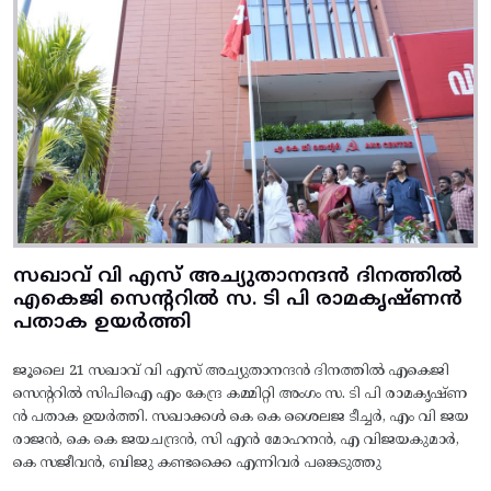
സഖാവ് വി എസ് അച്യുതാനന്ദൻ ദിനത്തിൽ
എകെജി സെന്ററിൽ സ. ടി പി രാമകൃഷ്‌ണൻ
പതാക ഉയർത്തി
ജൂലൈ 21 സഖാവ് വി എസ് അച്യുതാനന്ദൻ ദിനത്തിൽ എകെജി
സെന്ററിൽ സിപിഐ എം കേന്ദ്ര കമ്മിറ്റി അംഗം സ. ടി പി രാമകൃഷ്‌ണ
ൻ പതാക ഉയർത്തി. സഖാക്കൾ കെ കെ ശൈലജ ടീച്ചർ, എം വി ജയ
രാജൻ, കെ കെ ജയചന്ദ്രൻ, സി എൻ മോഹനൻ, എ വിജയകുമാർ,
കെ സജീവൻ, ബിജു കണ്ടക്കൈ എന്നിവർ പങ്കെടുത്തു