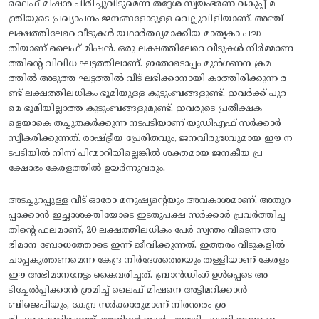
ലൈഫ്‌ മിഷന്‍ പിരിച്ചുവിടുമെന്ന തദ്ദേശ സ്വയംഭരണ വകുപ്പ്‌ മ
ന്ത്രിയുടെ പ്രഖ്യാപനം ജനങ്ങളോടുള്ള വെല്ലുവിളിയാണ്. അഞ്ച്‌
ലക്ഷത്തിലേറെ വീടുകള്‍ യഥാര്‍ത്ഥ്യമാക്കിയ മാതൃകാ പദ്ധ
തിയാണ്‌ ലൈഫ്‌ മിഷന്‍. ഒരു ലക്ഷത്തിലേറെ വീടുകള്‍ നിര്‍മ്മാണ
ത്തിന്റെ വിവിധ ഘട്ടത്തിലാണ്‌. ഇതോടൊപ്പം മുന്‍ഗണന ക്രമ
ത്തില്‍ അടുത്ത ഘട്ടത്തില്‍ വീട്‌ ലഭിക്കാനായി കാത്തിരിക്കുന്ന ര
ണ്ട്‌ ലക്ഷത്തിലധികം ഭൂമിയുള്ള കുടുംബങ്ങളുണ്ട്‌. ഇവര്‍ക്ക്‌ പുറ
മെ ഭൂമിയില്ലാത്ത കുടുംബങ്ങളുമുണ്ട്‌. ഇവരുടെ പ്രതീക്ഷക
ളെയാകെ തച്ചുതകര്‍ക്കുന്ന നടപടിയാണ്‌ യുഡിഎഫ്‌ സര്‍ക്കാര്‍
സ്വീകരിക്കുന്നത്‌. രാഷ്‌ട്രീയ പ്രേരിതവും, ജനവിരുദ്ധവുമായ ഈ ന
ടപടിയില്‍ നിന്ന്‌ പിന്മാറിയില്ലെങ്കില്‍ ശക്തമായ ജനകീയ പ്ര
ക്ഷോഭം കേരളത്തില്‍ ഉയര്‍ന്നുവരും.
അടച്ചുറപ്പുള്ള വീട്‌ ഓരോ മനുഷ്യന്റെയും അവകാശമാണ്‌. അതുറ
പ്പാക്കാന്‍ ഇച്ഛാശക്തിയോടെ ഇടതുപക്ഷ സര്‍ക്കാര്‍ പ്രവര്‍ത്തിച്ച
തിന്റെ ഫലമാണ്‌, 20 ലക്ഷത്തിലധികം പേര്‍ സ്വന്തം വീടെന്ന അ
ഭിമാന ബോധത്തോടെ ഇന്ന്‌ ജീവിക്കുന്നത്‌. ഇത്തരം വീടുകളില്‍
ചാപ്പകുത്തണമെന്ന കേന്ദ്ര നിര്‍ദേശത്തെയും തള്ളിയാണ്‌ കേരളം
ഈ അഭിമാനനേട്ടം കൈവരിച്ചത്‌. ബ്രാന്‍ഡിംഗ്‌ ഉള്‍പ്പെടെ അ
ടിച്ചേല്‍പ്പിക്കാന്‍ ശ്രമിച്ച്‌ ലൈഫ്‌ മിഷനെ അട്ടിമറിക്കാന്‍
ബിജെപിയും, കേന്ദ്ര സര്‍ക്കാരുമാണ്‌ നിരന്തരം ശ്ര