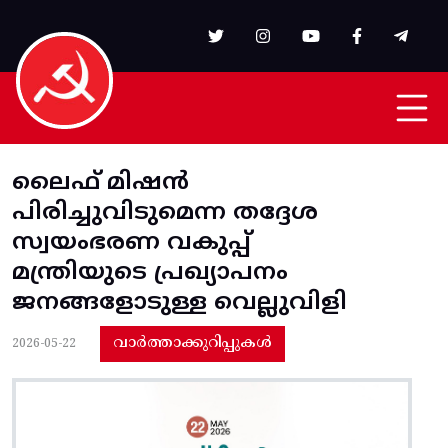
Skip to main content
ലൈഫ്‌ മിഷന്‍
പിരിച്ചുവിടുമെന്ന തദ്ദേശ
സ്വയംഭരണ വകുപ്പ്‌
മന്ത്രിയുടെ പ്രഖ്യാപനം
ജനങ്ങളോടുള്ള വെല്ലുവിളി
വാർത്താക്കുറിപ്പുകൾ
2026-05-22