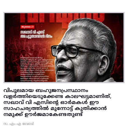
വിപുലമായ ബഹുജനപ്രസ്ഥാനം
വളർത്തിയെടുക്കേണ്ട കാലഘട്ടമാണിത്,
സഖാവ് വി എസിന്റെ ഓർമകൾ ഈ
സാഹചര്യത്തിൽ മുന്നോട്ട്‌ കുതിക്കാൻ
നമുക്ക് ഊർജമാകേണ്ടതുണ്ട്
സ. എം എ ബേബി