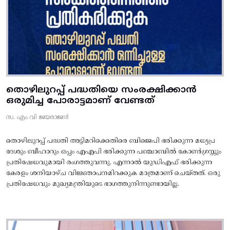
തൊഴിലുറപ്പ് പദ്ധതിയെ സംരക്ഷിക്കാൻ
ഒരുമിച്ച പോരാട്ടമാണ് വേണ്ടത്
സ. എം വി ജയരാജൻ
തൊഴിലുറപ്പ് പദ്ധതി അട്ടിമറിക്കെതിരെ ബിജെപി ഭരിക്കുന്ന മധ്യപ്ര
ദേശും ബീഹാറും ഒപ്പം എഎപി ഭരിക്കുന്ന പഞ്ചാബിൽ കോൺഗ്രസ്സും
പ്രതിഷേധവുമായി രംഗത്തുവന്നു. എന്നാൽ യുഡിഎഫ് ഭരിക്കുന്ന
കേരളം ശനിയാഴ്ച വിജ്ഞാപനമിറക്കുക മാത്രമാണ് ചെയ്തത്. ഒരു
പ്രതിഷേധവും മുഖ്യമന്ത്രിയുടെ ഭാഗത്തുനിന്നുണ്ടായില്ല.