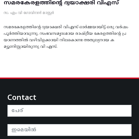
സമരകേരളത്തിൻ്റെ ദ്വയാക്ഷരി വിഎസ്
സ. എം വി ഗോവിന്ദൻ മാസ്റ്റർ
സമരകേരളത്തിൻ്റെ ദ്വയാക്ഷരി വിഎസ് ഓർമ്മയായിട്ട് ഒരു വർഷം
പൂർത്തിയാവുന്നു. സംഭവസമൃദ്ധമായ രാഷ്ട്രീയ കേരളത്തിന്റെ പ്ര
യാണത്തിൽ വഴിവിളക്കായി നിലകൊണ്ട അതുല്യനായ ക
മ്യൂണിസ്റ്റായിരുന്നു വി എസ്.
Contact