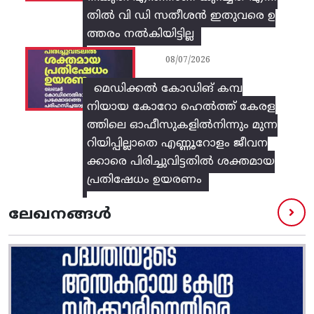
തിൽ വി ഡി സതീശൻ ഇതുവരെ ഉ
ത്തരം നൽകിയിട്ടില്ല
08/07/2026
മെഡിക്കൽ കോഡിങ് കമ്പ
നിയായ കോറോ ഹെൽത്ത് കേരള
ത്തിലെ ഓഫീസുകളിൽനിന്നും മുന്ന
റിയിപ്പില്ലാതെ എണ്ണൂറോളം ജീവന
ക്കാരെ പിരിച്ചുവിട്ടതിൽ‌ ശക്തമായ
പ്രതിഷേധം ഉയരണം
ലേഖനങ്ങൾ