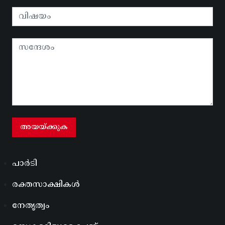
പാർടി
രക്തസാക്ഷികൾ
നേതൃത്വം