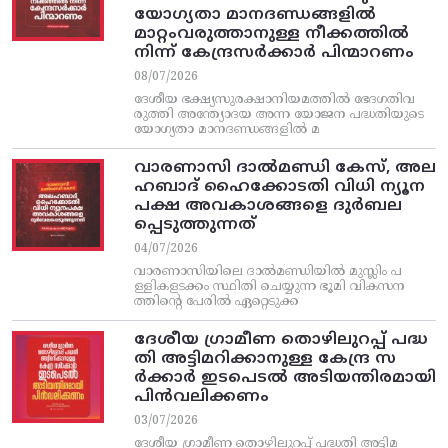
യോഗ്യതാ മാനദണ്ഡങ്ങളിൽ
മാറ്റംവരുത്താനുള്ള നീക്കത്തിൽ
നിന്ന്‌ കേന്ദ്രസർക്കാർ പിന്മാറണം
08/07/2026
ദേശീയ ഭക്ഷ്യസുരക്ഷാനിയമത്തിൽ ഭേദഗതിവ
രുത്തി അന്ത്യോദയ അന്ന യോജന പദ്ധതിയുടെ
യോഗ്യതാ മാനദണ്ഡങ്ങളിൽ മ
വാരണാസി ദാൽമണ്ഡി കേസ്, അല
ഹബാദ് ഹൈക്കോടതി വിധി ന്യൂന
പക്ഷ അവകാശങ്ങളെ ദുർബല
പ്പെടുത്തുന്നത്
04/07/2026
വാരണാസിയിലെ ദാൽമണ്ഡിയിൽ മുസ്ലിം പ
ള്ളികളടക്കം സ്ഥിതി ചെയ്യുന്ന ഭൂമി വികസന
ത്തിന്റെ പേരിൽ ഏറ്റെടുക്ക
ദേശീയ ഗ്രാമീണ തൊഴിലുറപ്പ്‌ പദ്ധ
തി അട്ടിമറിക്കാനുള്ള കേന്ദ്ര സ
ര്‍ക്കാര്‍ ഇടപെടല്‍ അടിയന്തിരമായി
പിന്‍വലിക്കണം
03/07/2026
ദേശീയ ഗ്രാമീണ തൊഴിലുറപ്പ്‌ പദ്ധതി അട്ടിമ