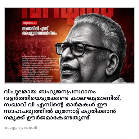
വിപുലമായ ബഹുജനപ്രസ്ഥാനം
വളർത്തിയെടുക്കേണ്ട കാലഘട്ടമാണിത്,
സഖാവ് വി എസിന്റെ ഓർമകൾ ഈ
സാഹചര്യത്തിൽ മുന്നോട്ട്‌ കുതിക്കാൻ
നമുക്ക് ഊർജമാകേണ്ടതുണ്ട്
സ. എം എ ബേബി