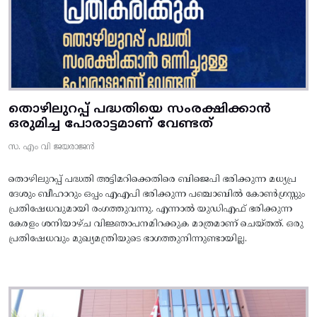
തൊഴിലുറപ്പ് പദ്ധതിയെ സംരക്ഷിക്കാൻ
ഒരുമിച്ച പോരാട്ടമാണ് വേണ്ടത്
സ. എം വി ജയരാജൻ
തൊഴിലുറപ്പ് പദ്ധതി അട്ടിമറിക്കെതിരെ ബിജെപി ഭരിക്കുന്ന മധ്യപ്ര
ദേശും ബീഹാറും ഒപ്പം എഎപി ഭരിക്കുന്ന പഞ്ചാബിൽ കോൺഗ്രസ്സും
പ്രതിഷേധവുമായി രംഗത്തുവന്നു. എന്നാൽ യുഡിഎഫ് ഭരിക്കുന്ന
കേരളം ശനിയാഴ്ച വിജ്ഞാപനമിറക്കുക മാത്രമാണ് ചെയ്തത്. ഒരു
പ്രതിഷേധവും മുഖ്യമന്ത്രിയുടെ ഭാഗത്തുനിന്നുണ്ടായില്ല.