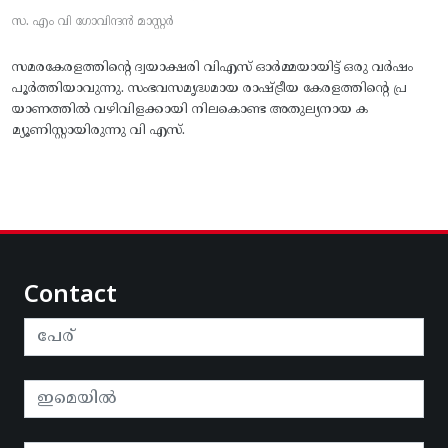
സ. എം വി ഗോവിന്ദൻ മാസ്റ്റർ
സമരകേരളത്തിൻ്റെ ദ്വയാക്ഷരി വിഎസ് ഓർമ്മയായിട്ട് ഒരു വർഷം
പൂർത്തിയാവുന്നു. സംഭവസമൃദ്ധമായ രാഷ്ട്രീയ കേരളത്തിന്റെ പ്ര
യാണത്തിൽ വഴിവിളക്കായി നിലകൊണ്ട അതുല്യനായ ക
മ്യൂണിസ്റ്റായിരുന്നു വി എസ്.
Contact