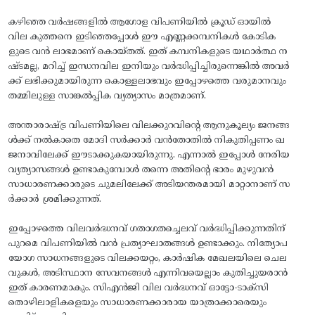
കഴിഞ്ഞ വർഷങ്ങളിൽ ആഗോള വിപണിയിൽ ക്രൂഡ് ഓയിൽ
വില കുത്തനെ ഇടിഞ്ഞപ്പോൾ ഈ എണ്ണക്കമ്പനികൾ കോടിക
ളുടെ വൻ ലാഭമാണ് കൊയ്തത്. ഇത് കമ്പനികളുടെ യഥാർത്ഥ ന
ഷ്ടമല്ല, മറിച്ച് ഇന്ധനവില ഇനിയും വർദ്ധിപ്പിച്ചിരുന്നെങ്കിൽ അവർ
ക്ക് ലഭിക്കുമായിരുന്ന കൊള്ളലാഭവും ഇപ്പോഴത്തെ വരുമാനവും
തമ്മിലുള്ള സാങ്കൽപ്പിക വ്യത്യാസം മാത്രമാണ്.
അന്താരാഷ്ട്ര വിപണിയിലെ വിലക്കുറവിന്റെ ആനുകൂല്യം ജനങ്ങ
ൾക്ക് നൽകാതെ മോദി സർക്കാർ വൻതോതിൽ നികുതിപ്പണം ഖ
ജനാവിലേക്ക് ഈടാക്കുകയായിരുന്നു. എന്നാൽ ഇപ്പോൾ നേരിയ
വ്യത്യാസങ്ങൾ ഉണ്ടാകുമ്പോൾ തന്നെ അതിന്റെ ഭാരം മുഴുവൻ
സാധാരണക്കാരുടെ ചുമലിലേക്ക് അടിയന്തരമായി മാറ്റാനാണ് സ
ർക്കാർ ശ്രമിക്കുന്നത്.
ഇപ്പോഴത്തെ വിലവർദ്ധനവ് ഗതാഗതച്ചെലവ് വർദ്ധിപ്പിക്കുന്നതിന്
പുറമെ വിപണിയിൽ വൻ പ്രത്യാഘാതങ്ങൾ ഉണ്ടാക്കും. നിത്യോപ
യോഗ സാധനങ്ങളുടെ വിലക്കയറ്റം, കാർഷിക മേഖലയിലെ ചെല
വുകൾ, അടിസ്ഥാന സേവനങ്ങൾ എന്നിവയെല്ലാം കുതിച്ചുയരാൻ
ഇത് കാരണമാകും. സിഎൻജി വില വർദ്ധനവ് ഓട്ടോ-ടാക്സി
തൊഴിലാളികളെയും സാധാരണക്കാരായ യാത്രാക്കാരെയും