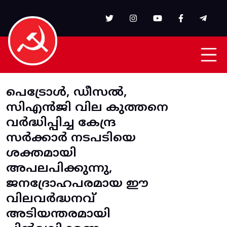
Skip to main content
പെട്രോൾ, ഡീസൽ,
സിഎൻജി വില കുത്തനെ
വർദ്ധിപ്പിച്ച കേന്ദ്ര
സർക്കാർ നടപടിയെ
ശക്തമായി
അപലപിക്കുന്നു,
ജനദ്രോഹപരമായ ഈ
വിലവർദ്ധനവ്
അടിയന്തരമായി