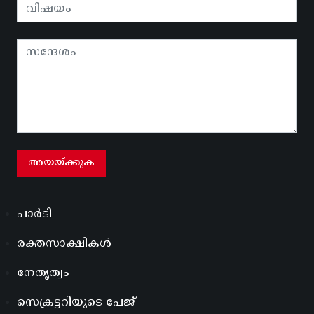
പാർടി
രക്തസാക്ഷികൾ
നേതൃത്വം
സെക്രട്ടറിയുടെ പേജ്