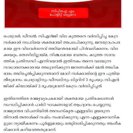
പെട്രോൾ, ഡീസൽ, സിഎൻജി വില കുത്തനെ വർദ്ധിപ്പിച്ച കേന്ദ്ര
സർക്കാർ നടപടിയെ ശക്തമായി അപലപിക്കുന്നു. ജനദ്രോഹപര
മായ ഈ വിലവർദ്ധനവ് അടിയന്തരമായി പിൻവലിക്കണം. വില
ക്കയറ്റം, തൊഴിലില്ലായ്മ, നിശ്ചലമായ വേതനം, കടുത്ത സാമ്പ
ത്തിക പ്രതിസന്ധി എന്നിവയാൽ ഇതിനകം തന്നെ വലയുന്ന
സാധാരണക്കാരായ അധ്വാനിക്കുന്ന ജനങ്ങൾക്ക് മേൽ അധിക
ഭാരം അടിച്ചേൽപ്പിക്കുന്നതാണ് മോദി സർക്കാരിന്റെ ഈ പുതിയ
തീരുമാനം. പെട്രോളിനും ഡീസലിനും ലിറ്ററിന് 3 രൂപയും സിഎൻ
ജിക്ക് കിലോയ്ക്ക് 2 രൂപയുമാണ് കേന്ദ്രം വർദ്ധിപ്പിച്ചത്.
ഇതിനെതിരെ രാജ്യവ്യാപകമായി ശക്തമായ പ്രതിഷേധങ്ങൾ
സംഘടിപ്പിക്കാൻ പാർടി ഘടകങ്ങളോട് ആഹ്വാനം ചെയ്യുന്നു.
രാജ്യാന്തര വിപണിയിൽ അസംസ്‌കൃത എണ്ണവില ഉയരുന്ന
തിനാൽ തങ്ങൾക്ക് നഷ്ടം സംഭവിക്കുന്നു എന്ന എണ്ണക്കമ്പനിക
ളുടെ ന്യായീകരണം പൂർണ്ണമായും തെറ്റിദ്ധരിപ്പിക്കുന്നതും അംഗീക
രിക്കാൻ കഴിയാത്തതുമാണ്.