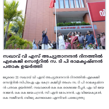
സഖാവ് വി എസ് അച്യുതാനന്ദൻ ദിനത്തിൽ
എകെജി സെന്ററിൽ സ. ടി പി രാമകൃഷ്‌ണൻ
പതാക ഉയർത്തി
ജൂലൈ 21 സഖാവ് വി എസ് അച്യുതാനന്ദൻ ദിനത്തിൽ എകെജി
സെന്ററിൽ സിപിഐ എം കേന്ദ്ര കമ്മിറ്റി അംഗം സ. ടി പി രാമകൃഷ്‌ണ
ൻ പതാക ഉയർത്തി. സഖാക്കൾ കെ കെ ശൈലജ ടീച്ചർ, എം വി ജയ
രാജൻ, കെ കെ ജയചന്ദ്രൻ, സി എൻ മോഹനൻ, എ വിജയകുമാർ,
കെ സജീവൻ, ബിജു കണ്ടക്കൈ എന്നിവർ പങ്കെടുത്തു