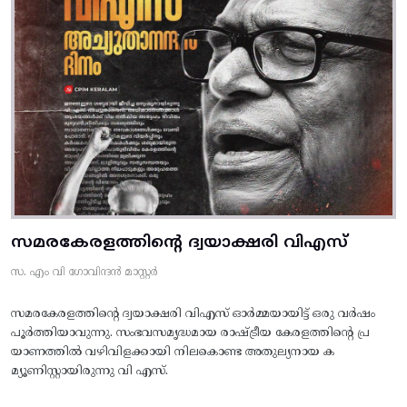
സമരകേരളത്തിൻ്റെ ദ്വയാക്ഷരി വിഎസ്
സ. എം വി ഗോവിന്ദൻ മാസ്റ്റർ
സമരകേരളത്തിൻ്റെ ദ്വയാക്ഷരി വിഎസ് ഓർമ്മയായിട്ട് ഒരു വർഷം
പൂർത്തിയാവുന്നു. സംഭവസമൃദ്ധമായ രാഷ്ട്രീയ കേരളത്തിന്റെ പ്ര
യാണത്തിൽ വഴിവിളക്കായി നിലകൊണ്ട അതുല്യനായ ക
മ്യൂണിസ്റ്റായിരുന്നു വി എസ്.