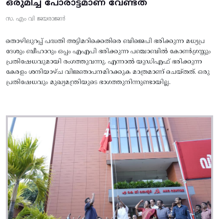
ഒരുമിച്ച പോരാട്ടമാണ് വേണ്ടത്
സ. എം വി ജയരാജൻ
തൊഴിലുറപ്പ് പദ്ധതി അട്ടിമറിക്കെതിരെ ബിജെപി ഭരിക്കുന്ന മധ്യപ്ര
ദേശും ബീഹാറും ഒപ്പം എഎപി ഭരിക്കുന്ന പഞ്ചാബിൽ കോൺഗ്രസ്സും
പ്രതിഷേധവുമായി രംഗത്തുവന്നു. എന്നാൽ യുഡിഎഫ് ഭരിക്കുന്ന
കേരളം ശനിയാഴ്ച വിജ്ഞാപനമിറക്കുക മാത്രമാണ് ചെയ്തത്. ഒരു
പ്രതിഷേധവും മുഖ്യമന്ത്രിയുടെ ഭാഗത്തുനിന്നുണ്ടായില്ല.