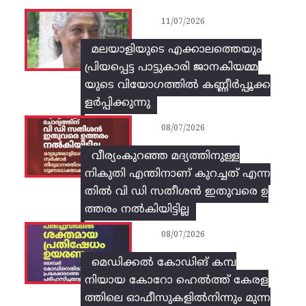
11/07/2026
മലയാളിയുടെ എക്കാലത്തെയും
പ്രിയപ്പെട്ട പാട്ടുകാരി ജാനകിയമ്മ
യുടെ വിയോഗത്തിൽ കണ്ണീർപ്പൂക്ക
ളർപ്പിക്കുന്നു
08/07/2026
വീര്യംകുറഞ്ഞ മദ്യത്തിനുള്ള
നികുതി എന്തിനാണ് കുറച്ചത് എന്ന
തിൽ വി ഡി സതീശൻ ഇതുവരെ ഉ
ത്തരം നൽകിയിട്ടില്ല
08/07/2026
മെഡിക്കൽ കോഡിങ് കമ്പ
നിയായ കോറോ ഹെൽത്ത് കേരള
ത്തിലെ ഓഫീസുകളിൽനിന്നും മുന്ന