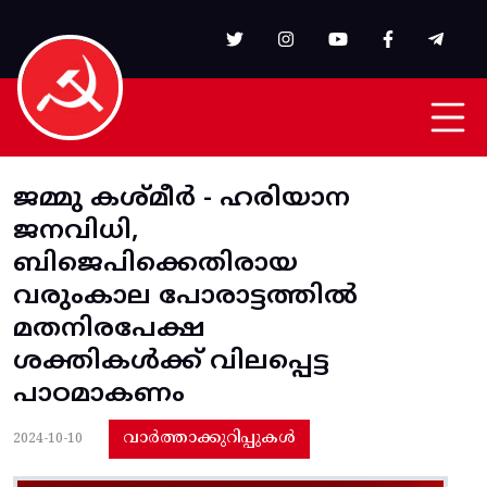
Skip to main content
ജമ്മു കശ്‌മീർ - ഹരിയാന
ജനവിധി,
ബിജെപിക്കെതിരായ
വരുംകാല പോരാട്ടത്തിൽ
മതനിരപേക്ഷ
ശക്തികൾക്ക്‌ വിലപ്പെട്ട
പാഠമാകണം‌
വാർത്താക്കുറിപ്പുകൾ
2024-10-10