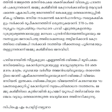
ത്തിൽ രാജ്യത്തെ മതനിരപേക്ഷ ശക്തികൾക്ക്‌ വിലപ്പെട്ട പാഠങ്ങ
ൾ പകരുന്നതാണ്. ജമ്മു കശ്‌മീരിൽ കേന്ദ്രസർക്കാരിന്റെ ആറുവർ
ഷത്തെ ഏകാധിപത്യ ഭരണത്തിന്‌ ശേഷമുള്ള തെരഞ്ഞെടുപ്പിൽ
മികച്ച വിജയം നേടിയ നാഷണൽ കോൺഫറൻസും സഖ്യകക്ഷിക
ളും സർക്കാർ രൂപീകരണത്തിന്‌ ഒരുങ്ങുകയാണ്‌. 370-ാം അ
നുച്ഛേദം റദ്ദുചെയ്‌തും സംസ്ഥാന പദവി എടുത്തുകളഞ്ഞും
ദുരുദ്ദേശ്യത്തോടെയുള്ള മണ്ഡല പുനർനിർണയത്തിലൂടെയും ജ
നങ്ങളുടെ ജനാധിപത്യ അഭിലാഷങ്ങളെ അട്ടിമറിക്കാൻ കേന്ദ്ര
ത്തിലെ ബിജെപി സർക്കാർ നടത്തിയ നീക്കങ്ങളെ പൂർണമായും
തള്ളുന്നതാണ്‌ ജമ്മു കശ്‌മീരിലെ ജനവിധി.
ഹരിയാനയിൽ സീറ്റുകളുടെ എണ്ണത്തിൽ ബിജെപി ഭൂരിപക്ഷം
നേടിയെങ്കിലും കോൺഗ്രസുമായുള്ള വോട്ടുവ്യത്യാസം 0.6 ശത
മാനം മാത്രം. ഗൂഢമായ വർഗീയ അജൻഡയിലൂടെയും താഴെത്ത
ട്ടിലെ ജാതി ഏകീകരണത്തിലൂടെയുമാണ്‌ ബിജെപി വിജയം
നേടിയത്‌. ഇതടക്കം ബിജെപിയുടെ വിജയത്തിന്‌ കാരണമായ ഘ
ടകങ്ങളെക്കുറിച്ച്‌ കോൺഗ്രസ്‌ സ്വയംപരിശോധന നടത്തണം. ജ
മ്മു കശ്‌മീരിലെ കുൽഗാമിൽ മുഹമ്മദ്‌ യൂസഫ്‌ തരിഗാമിയെ അ
ഞ്ചാം വട്ടവും തെരഞ്ഞെടുത്ത വോട്ടർമാരെ അഭിനന്ദിക്കുന്നു.
സിപിഐ എം പോളിറ്റ് ബ്യുറോ