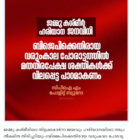
ജമ്മു കശ്‌മീരിലെ തിളക്കമാർന്ന ജയവും ഹരിയാനയിലെ അപ്ര
തീക്ഷിത തിരിച്ചടിയും ബിജെപിക്കെതിരായ വരുംകാല പോരാട്ട