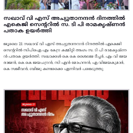
സഖാവ് വി എസ് അച്യുതാനന്ദൻ ദിനത്തിൽ
എകെജി സെന്ററിൽ സ. ടി പി രാമകൃഷ്‌ണൻ
പതാക ഉയർത്തി
ജൂലൈ 21 സഖാവ് വി എസ് അച്യുതാനന്ദൻ ദിനത്തിൽ എകെജി
സെന്ററിൽ സിപിഐ എം കേന്ദ്ര കമ്മിറ്റി അംഗം സ. ടി പി രാമകൃഷ്‌ണ
ൻ പതാക ഉയർത്തി. സഖാക്കൾ കെ കെ ശൈലജ ടീച്ചർ, എം വി ജയ
രാജൻ, കെ കെ ജയചന്ദ്രൻ, സി എൻ മോഹനൻ, എ വിജയകുമാർ,
കെ സജീവൻ, ബിജു കണ്ടക്കൈ എന്നിവർ പങ്കെടുത്തു