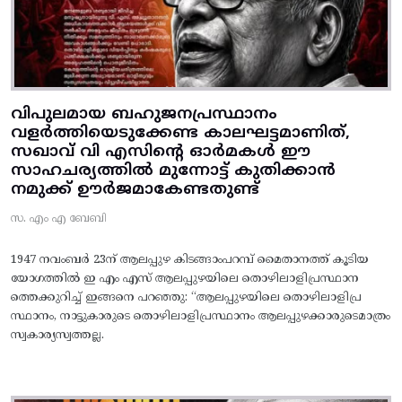
വിപുലമായ ബഹുജനപ്രസ്ഥാനം
വളർത്തിയെടുക്കേണ്ട കാലഘട്ടമാണിത്,
സഖാവ് വി എസിന്റെ ഓർമകൾ ഈ
സാഹചര്യത്തിൽ മുന്നോട്ട്‌ കുതിക്കാൻ
നമുക്ക് ഊർജമാകേണ്ടതുണ്ട്
സ. എം എ ബേബി
1947 നവംബർ 23ന് ആലപ്പുഴ കിടങ്ങാംപറമ്പ്‌ മൈതാനത്ത്‌ കൂടിയ
യോഗത്തിൽ ഇ എം എസ് ആലപ്പുഴയിലെ തൊഴിലാളിപ്രസ്ഥാന
ത്തെക്കുറിച്ച് ഇങ്ങനെ പറഞ്ഞു: “ആലപ്പുഴയിലെ തൊഴിലാളിപ്ര
സ്ഥാനം, നാട്ടുകാരുടെ തൊഴിലാളിപ്രസ്ഥാനം ആലപ്പുഴക്കാരുടെമാത്രം
സ്വകാര്യസ്വത്തല്ല.