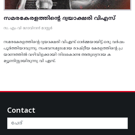
സമരകേരളത്തിൻ്റെ ദ്വയാക്ഷരി വിഎസ്
സ. എം വി ഗോവിന്ദൻ മാസ്റ്റർ
സമരകേരളത്തിൻ്റെ ദ്വയാക്ഷരി വിഎസ് ഓർമ്മയായിട്ട് ഒരു വർഷം
പൂർത്തിയാവുന്നു. സംഭവസമൃദ്ധമായ രാഷ്ട്രീയ കേരളത്തിന്റെ പ്ര
യാണത്തിൽ വഴിവിളക്കായി നിലകൊണ്ട അതുല്യനായ ക
മ്യൂണിസ്റ്റായിരുന്നു വി എസ്.
Contact