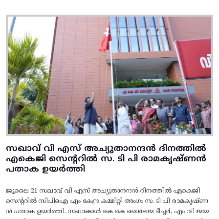
സഖാവ് വി എസ് അച്യുതാനന്ദൻ ദിനത്തിൽ
എകെജി സെന്ററിൽ സ. ടി പി രാമകൃഷ്‌ണൻ
പതാക ഉയർത്തി
ജൂലൈ 21 സഖാവ് വി എസ് അച്യുതാനന്ദൻ ദിനത്തിൽ എകെജി
സെന്ററിൽ സിപിഐ എം കേന്ദ്ര കമ്മിറ്റി അംഗം സ. ടി പി രാമകൃഷ്‌ണ
ൻ പതാക ഉയർത്തി. സഖാക്കൾ കെ കെ ശൈലജ ടീച്ചർ, എം വി ജയ