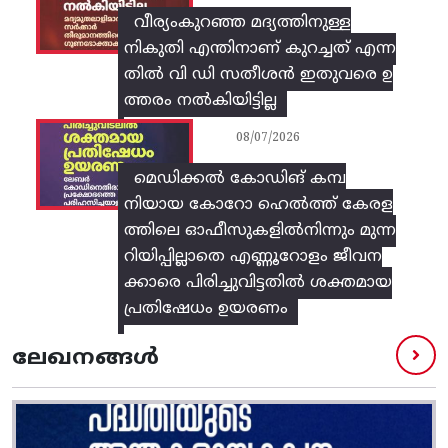
വീര്യംകുറഞ്ഞ മദ്യത്തിനുള്ള
നികുതി എന്തിനാണ് കുറച്ചത് എന്ന
തിൽ വി ഡി സതീശൻ ഇതുവരെ ഉ
ത്തരം നൽകിയിട്ടില്ല
08/07/2026
മെഡിക്കൽ കോഡിങ് കമ്പ
നിയായ കോറോ ഹെൽത്ത് കേരള
ത്തിലെ ഓഫീസുകളിൽനിന്നും മുന്ന
റിയിപ്പില്ലാതെ എണ്ണൂറോളം ജീവന
ക്കാരെ പിരിച്ചുവിട്ടതിൽ‌ ശക്തമായ
പ്രതിഷേധം ഉയരണം
ലേഖനങ്ങൾ