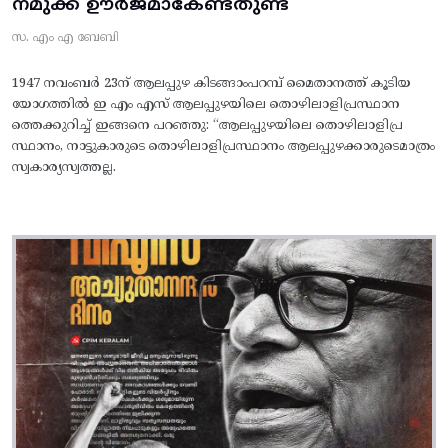
നമുക്ക് ഊർജമാകേണ്ടതുണ്ട്
സ. എം എ ബേബി
1947 നവംബർ 23ന് ആലപ്പുഴ കിടങ്ങാംപറമ്പ്‌ മൈതാനത്ത്‌ കൂടിയ
യോഗത്തിൽ ഇ എം എസ് ആലപ്പുഴയിലെ തൊഴിലാളിപ്രസ്ഥാന
ത്തെക്കുറിച്ച് ഇങ്ങനെ പറഞ്ഞു: “ആലപ്പുഴയിലെ തൊഴിലാളിപ്ര
സ്ഥാനം, നാട്ടുകാരുടെ തൊഴിലാളിപ്രസ്ഥാനം ആലപ്പുഴക്കാരുടെമാത്രം
സ്വകാര്യസ്വത്തല്ല.