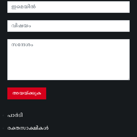
പാർടി
രക്തസാക്ഷികൾ