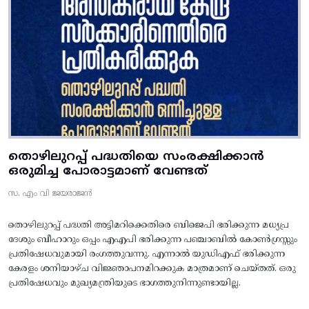
തൊഴിലുറപ്പ് പദ്ധതിയെ സംരക്ഷിക്കാൻ
ഒരുമിച്ച പോരാട്ടമാണ് വേണ്ടത്
സ. എം വി ജയരാജൻ
തൊഴിലുറപ്പ് പദ്ധതി അട്ടിമറിക്കെതിരെ ബിജെപി ഭരിക്കുന്ന മധ്യപ്ര
ദേശും ബീഹാറും ഒപ്പം എഎപി ഭരിക്കുന്ന പഞ്ചാബിൽ കോൺഗ്രസ്സും
പ്രതിഷേധവുമായി രംഗത്തുവന്നു. എന്നാൽ യുഡിഎഫ് ഭരിക്കുന്ന
കേരളം ശനിയാഴ്ച വിജ്ഞാപനമിറക്കുക മാത്രമാണ് ചെയ്തത്. ഒരു
പ്രതിഷേധവും മുഖ്യമന്ത്രിയുടെ ഭാഗത്തുനിന്നുണ്ടായില്ല.