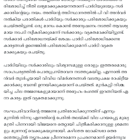
പാർടി അനുഭാവി അല്ലെങ്കിൽ പോലും നൽകുന്ന പരാതികൾ പ
രിശോധിച്ച് നീതി ലഭ്യമാക്കുകയെന്നതാണ് പാർടിയുടെയും സർ
ക്കാരിന്റെയും നയം. അതിൻ്റെ അടിസ്ഥാനത്തിൽ പി വി അൻവർ
നൽകിയ പരാതികൾ പാർടിയും സർക്കാരും പരിശോധിക്കുകയും
ചെയ്ത‌തിട്ടുണ്ട്. ഒരു മാസം കൊണ്ട് അന്വേഷണം നടത്തി ആവശ്യ
മായ നടപടി സ്വീകരിക്കുമെന്ന് സർക്കാരും വ്യക്തമാക്കിയിട്ടുണ്ട്.
സർക്കാർ പരിശോധനയ്ക്ക് ശേഷം പാർടി പരിശോധിക്കേണ്ട
കാര്യങ്ങൾ ഉണ്ടെങ്കിൽ പരിശോധിക്കുമെന്ന് പാർടി വ്യക്ത
മാക്കുകയും ചെയ്തു.
പാർടിയിലും സർക്കാരിലും വിശ്വാസമുള്ള ഒരാളും ഇത്തരമൊരു
സാഹചര്യത്തിൽ പൊതുപ്രസ്‌താവന നടത്തുകയില്ല. എന്നാൽ അ
ൻവർ തുടർച്ചയായി വിവിധ വിമർശനങ്ങൾ വലതുപക്ഷ രാഷ്ട്രീയ
ക്കാർക്കു വേണ്ടി ഉന്നയിക്കുകയാണ് ചെയ്ത‌ത്‌. മുൻകുട്ടി നിശ്ച
യിച്ച ചില അജണ്ടകളുമായാണ് അദ്ദേഹം രംഗത്ത് ഇറങ്ങിയത് എ
ന്ന കാര്യം ഇത് വ്യക്തമാക്കുന്നു.
സംഘപരിവാറിൻ്റെ അജണ്ട പ്രതിരോധിക്കുന്നതിന് എന്നും
മുന്നിൽ നിന്നു എന്നതിൻ്റെ പേരിൽ തലയ്ക്ക് വില പറയപ്പെട്ട മുഖ്യ
മന്ത്രി പിണറായി വിജയനെ തെറ്റായി ചിത്രീകരിക്കാനുള്ള ശ്രമങ്ങ
ളും മുന്നോട്ട് വെക്കുകയുണ്ടായി. കഴിഞ്ഞ ലോക്സഭാ തെര
ഞ്ഞെടുപ്പിൽ ന്യൂനപക്ഷ പ്രീണനമെന്ന പ്രചരണമാണ് ഉയർന്നുവ