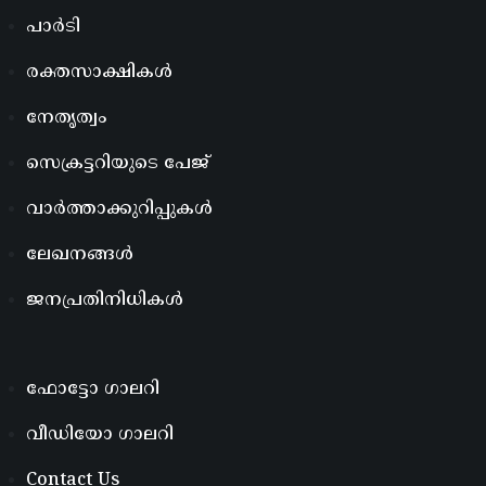
പാർടി
രക്തസാക്ഷികൾ
നേതൃത്വം
സെക്രട്ടറിയുടെ പേജ്
വാർത്താക്കുറിപ്പുകൾ
ലേഖനങ്ങൾ
ജനപ്രതിനിധികൾ
ഫോട്ടോ ഗാലറി
വീഡിയോ ഗാലറി
Contact Us