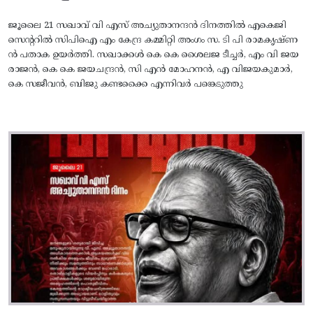
ജൂലൈ 21 സഖാവ് വി എസ് അച്യുതാനന്ദൻ ദിനത്തിൽ എകെജി
സെന്ററിൽ സിപിഐ എം കേന്ദ്ര കമ്മിറ്റി അംഗം സ. ടി പി രാമകൃഷ്‌ണ
ൻ പതാക ഉയർത്തി. സഖാക്കൾ കെ കെ ശൈലജ ടീച്ചർ, എം വി ജയ
രാജൻ, കെ കെ ജയചന്ദ്രൻ, സി എൻ മോഹനൻ, എ വിജയകുമാർ,
കെ സജീവൻ, ബിജു കണ്ടക്കൈ എന്നിവർ പങ്കെടുത്തു