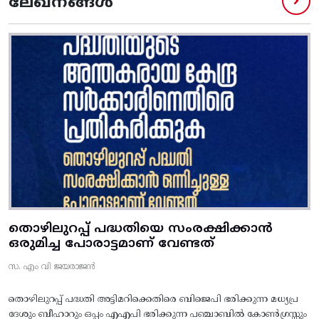
ലേഖനങ്ങൾ
തൊഴിലുറപ്പ് പദ്ധതിയെ സംരക്ഷിക്കാൻ
ഒരുമിച്ച പോരാട്ടമാണ് വേണ്ടത്
സ. എം വി ജയരാജൻ
തൊഴിലുറപ്പ് പദ്ധതി അട്ടിമറിക്കെതിരെ ബിജെപി ഭരിക്കുന്ന മധ്യപ്ര
ദേശും ബീഹാറും ഒപ്പം എഎപി ഭരിക്കുന്ന പഞ്ചാബിൽ കോൺഗ്രസ്സും