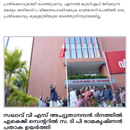
പ്രതിഷേധവുമായി രംഗത്തുവന്നു. എന്നാൽ യുഡിഎഫ് ഭരിക്കുന്ന
കേരളം ശനിയാഴ്ച വിജ്ഞാപനമിറക്കുക മാത്രമാണ് ചെയ്തത്. ഒരു
പ്രതിഷേധവും മുഖ്യമന്ത്രിയുടെ ഭാഗത്തുനിന്നുണ്ടായില്ല.
സഖാവ് വി എസ് അച്യുതാനന്ദൻ ദിനത്തിൽ
എകെജി സെന്ററിൽ സ. ടി പി രാമകൃഷ്‌ണൻ
പതാക ഉയർത്തി