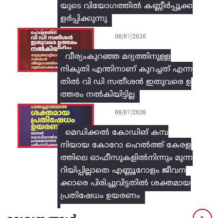
യുടെ വിയോഗത്തിൽ കണ്ണീർപ്പൂക്ക
ളർപ്പിക്കുന്നു
08/07/2026
വീര്യംകുറഞ്ഞ മദ്യത്തിനുള്ള
നികുതി എന്തിനാണ് കുറച്ചത് എന്ന
തിൽ വി ഡി സതീശൻ ഇതുവരെ ഉ
ത്തരം നൽകിയിട്ടില്ല
08/07/2026
മെഡിക്കൽ കോഡിങ് കമ്പ
നിയായ കോറോ ഹെൽത്ത് കേരള
ത്തിലെ ഓഫീസുകളിൽനിന്നും മുന്ന
റിയിപ്പില്ലാതെ എണ്ണൂറോളം ജീവന
ക്കാരെ പിരിച്ചുവിട്ടതിൽ‌ ശക്തമായ
പ്രതിഷേധം ഉയരണം