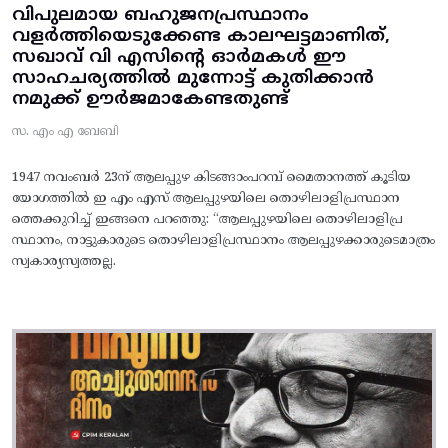
വിപുലമായ ബഹുജനപ്രസ്ഥാനം
വളർത്തിയെടുക്കേണ്ട കാലഘട്ടമാണിത്,
സഖാവ് വി എസിന്റെ ഓർമകൾ ഈ
സാഹചര്യത്തിൽ മുന്നോട്ട്‌ കുതിക്കാൻ
നമുക്ക് ഊർജമാകേണ്ടതുണ്ട്
സ. എം എ ബേബി
1947 നവംബർ 23ന് ആലപ്പുഴ കിടങ്ങാംപറമ്പ്‌ മൈതാനത്ത്‌ കൂടിയ
യോഗത്തിൽ ഇ എം എസ് ആലപ്പുഴയിലെ തൊഴിലാളിപ്രസ്ഥാന
ത്തെക്കുറിച്ച് ഇങ്ങനെ പറഞ്ഞു: “ആലപ്പുഴയിലെ തൊഴിലാളിപ്ര
സ്ഥാനം, നാട്ടുകാരുടെ തൊഴിലാളിപ്രസ്ഥാനം ആലപ്പുഴക്കാരുടെമാത്രം
സ്വകാര്യസ്വത്തല്ല.