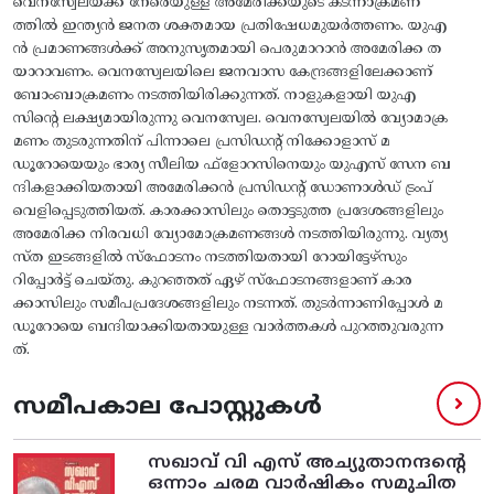
വെനസ്വേലയ്ക്ക് നേരെയുള്ള അമേരിക്കയുടെ കടന്നാക്രമണ
ത്തിൽ ഇന്ത്യൻ ജനത ശക്തമായ പ്രതിഷേധമുയർത്തണം. യുഎ
ൻ പ്രമാണങ്ങൾക്ക് അനുസൃതമായി പെരുമാറാൻ അമേരിക്ക ത
യാറാവണം. വെനസ്വേലയിലെ ജനവാസ കേന്ദ്രങ്ങളിലേക്കാണ്
ബോംബാക്രമണം നടത്തിയിരിക്കുന്നത്. നാളുകളായി യുഎ
സിൻ്റെ ലക്ഷ്യമായിരുന്നു വെനസ്വേല. വെനസ്വേലയിൽ വ്യോമാ​ക്ര
മണം തുടരുന്നതിന് പിന്നാലെ പ്രസിഡന്‍റ് നിക്കോളാസ് മ
ഡൂറോയെയും ഭാര്യ സീലിയ ഫ്‌ളോറസിനെയും യുഎസ് സേന ബ
ന്ദികളാക്കിയതായി അമേരിക്കന്‍ പ്രസിഡന്‍റ് ഡോണാള്‍ഡ് ട്രംപ്
വെളിപ്പെടുത്തിയത്. കാരക്കാസിലും തൊട്ടടുത്ത പ്രദേശങ്ങളിലും
അമേരിക്ക നിരവധി വ്യോമോക്രമണങ്ങൾ നടത്തിയിരുന്നു. വ്യത്യ
സ്ത ഇടങ്ങളിൽ സ്ഫോടനം നടത്തിയതായി റോയിട്ടേഴ്സും
റിപ്പോർട്ട് ചെയ്തു. കുറഞ്ഞത് ഏഴ് സ്ഫോടനങ്ങളാണ് കാര
ക്കാസിലും സമീപപ്രദേശങ്ങളിലും നടന്നത്. തുടര്‍ന്നാണിപ്പോള്‍ മ
ഡൂറോയെ ബന്ദിയാക്കിയതായുള്ള വാര്‍ത്തകള്‍ പുറത്തുവരുന്ന
ത്.
സമീപകാല പോസ്റ്റുകൾ
സഖാവ് വി എസ്‌ അച്യുതാനന്ദന്റെ
ഒന്നാം ചരമ വാര്‍ഷികം സമുചിത