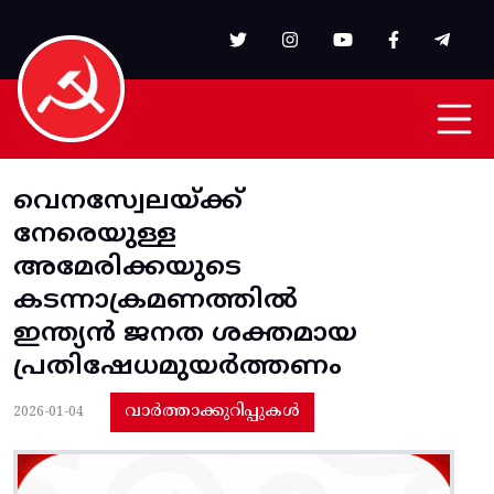
Skip to main content
വെനസ്വേലയ്ക്ക്
നേരെയുള്ള
അമേരിക്കയുടെ
കടന്നാക്രമണത്തിൽ
ഇന്ത്യൻ ജനത ശക്തമായ
പ്രതിഷേധമുയർത്തണം
വാർത്താക്കുറിപ്പുകൾ
2026-01-04