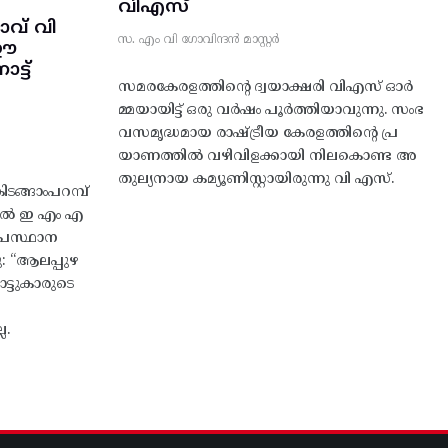
വിഎസ്
വ് വി
സ. എം വി ഗോവിന്ദൻ മാസ്റ്റർ
 ഈ
്ട്‌
സമരകേരളത്തിൻ്റെ ദ്വയാക്ഷരി വിഎസ് ഓർ
മ്മയായിട്ട് ഒരു വർഷം പൂർത്തിയാവുന്നു. സംഭ
വസമൃദ്ധമായ രാഷ്ട്രീയ കേരളത്തിന്റെ പ്ര
യാണത്തിൽ വഴിവിളക്കായി നിലകൊണ്ട അ
തുല്യനായ കമ്യൂണിസ്റ്റായിരുന്നു വി എസ്.
ങ്ങാംപറമ്പ്‌
തിൽ ഇ എം എ
്രസ്ഥാന
ു: “ആലപ്പുഴ
ട്ടുകാരുടെ
ല.