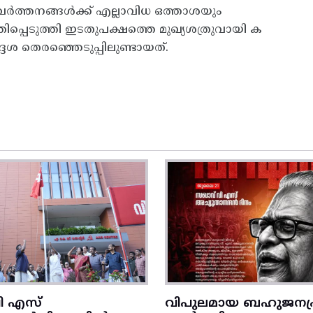
വര്‍ത്തനങ്ങള്‍ക്ക്‌ എല്ലാവിധ ഒത്താശയും
്തിപ്പെടുത്തി ഇടതുപക്ഷത്തെ മുഖ്യശത്രുവായി ക
ദേശ തെരഞ്ഞെടുപ്പിലുണ്ടായത്.
ി എസ്
വിപുലമായ ബഹുജനപ്