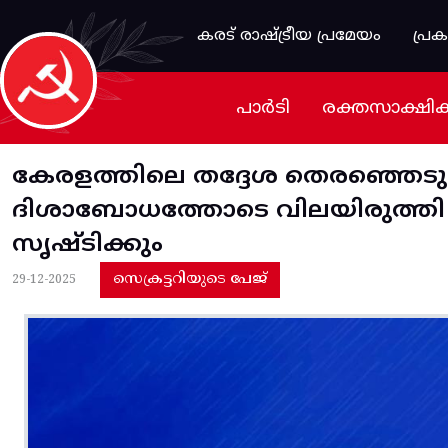
Skip to main content
കരട് രാഷ്ട്രീയ പ്രമേയം
പ്ര
പാർടി
രക്തസാക്ഷി
കേരളത്തിലെ തദ്ദേശ തെരഞ്ഞെടു
ദിശാബോധത്തോടെ വിലയിരുത്തി നി
സൃഷ്ടിക്കും
സെക്രട്ടറിയുടെ പേജ്
29-12-2025