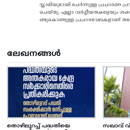
സ്ലാമിയുമായി ചേര്‍ന്നുള്ള പ്രചാരണ പ്ര
ചെയ്‌തു. എല്ലാ വര്‍ഗ്ഗീയതകളേയും ശക
ണ്ടുകൊണ്ടുള്ള പ്രചാരവേലകളാണ്‌ തദ്
ലേഖനങ്ങൾ
തൊഴിലുറപ്പ് പദ്ധതിയെ
സഖാവ് വ