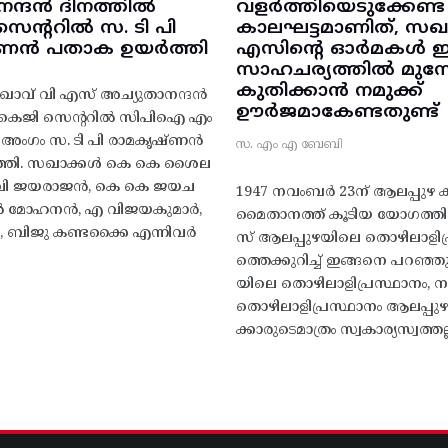
നന്ദൻ ദിനത്തിൽ
വളർത്തിയെടുക്കേണ്ട
ന്ററിൽ സ. ടി പി
കാലഘട്ടമാണിത്, സഖാ
‌ണൻ പതാക ഉയർത്തി
എസിന്റെ ഓർമകൾ
സാഹചര്യത്തിൽ മുന്നോട
കുതിക്കാൻ നമുക്ക്
ാവ് വി എസ് അച്യുതാനന്ദൻ
ഊർജമാകേണ്ടതുണ്ട്
എകെജി സെന്ററിൽ സിപിഐ എം
റ്റി അംഗം സ. ടി പി രാമകൃഷ്‌ണൻ
സ. എം എ ബേബി
്തി. സഖാക്കൾ കെ കെ ശൈല
എം വി ജയരാജൻ, കെ കെ ജയച
1947 നവംബർ 23ന് ആലപ്പുഴ കിട
 എൻ മോഹനൻ, എ വിജയകുമാർ,
മൈതാനത്ത്‌ കൂടിയ യോഗത്
ബിജു കണ്ടക്കൈ എന്നിവർ
സ് ആലപ്പുഴയിലെ തൊഴിലാളിപ
ത്തെക്കുറിച്ച് ഇങ്ങനെ പറഞ്ഞ
യിലെ തൊഴിലാളിപ്രസ്ഥാനം, നാ
തൊഴിലാളിപ്രസ്ഥാനം ആലപ്പുഴ
ക്കാരുടെമാത്രം സ്വകാര്യസ്വത്തല്