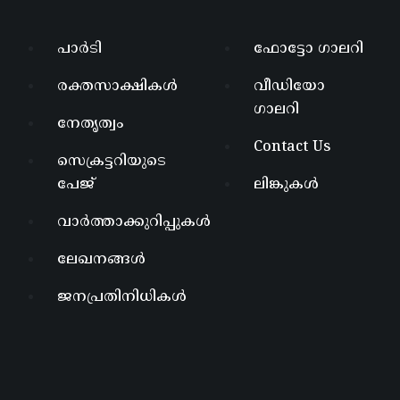
പാർടി
ഫോട്ടോ ഗാലറി
രക്തസാക്ഷികൾ
വീഡിയോ
ഗാലറി
നേതൃത്വം
Contact Us
സെക്രട്ടറിയുടെ
പേജ്
ലിങ്കുകൾ
വാർത്താക്കുറിപ്പുകൾ
ലേഖനങ്ങൾ
ജനപ്രതിനിധികൾ