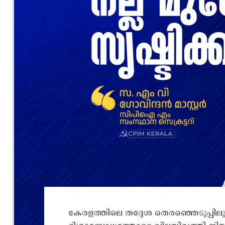
കേരളത്തിലെ തദ്ദേശ തെരഞ്ഞെടുപ്പി