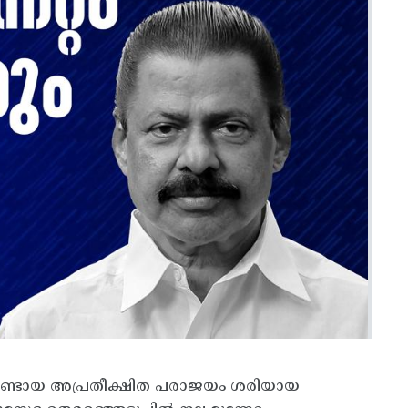
ലുണ്ടായ അപ്രതീക്ഷിത പരാജയം ശരിയായ