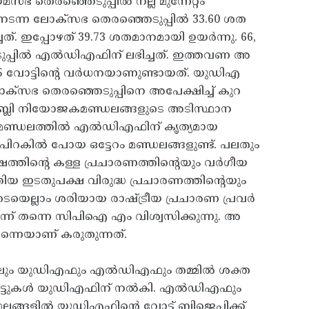
 തെരഞ്ഞെടുപ്പിൽ നല്ല മുന്നേറ്റം
നടന്ന ലോക്സഭ തെരഞ്ഞെടുപ്പിൽ 33.60 ശത
ചത്. ഇപ്പോഴത് 39.73 ശതമാനമായി ഉയർന്നു. 66,
ുപ്പിൽ എൽഡിഎഫിന് ലഭിച്ചത്. ഇത്തവണ അ
35175 വോട്ടിന്റെ വർധനയാണുണ്ടായത്. യുഡിഎ
ോക്സഭ തെരഞ്ഞെടുപ്പിനെ അപേക്ഷിച്ച് കുറ
ംബ്ലി നിയോജകമണ്ഡലങ്ങളുടെ അടിസ്ഥാന
0 മണ്ഡലത്തിൽ എൽഡിഎഫിന് കൃത്യമായ
ന് പിറകിൽ പോയ ഒട്ടേറം മണ്ഡലങ്ങളുണ്ട്. പലതും
്ഷത്തിന്റെ കള്ള പ്രചാരണത്തിന്റെയും വർ​ഗീയ
ിയ ഇടതുപക്ഷ വിരുദ്ധ പ്രചാരണത്തിന്റെയും
യെല്ലാം ശരിയായ രാഷ്ട്രീയ പ്രചാരണ പ്രവർ
െന്ന് തന്നെ സിപിഐ എം വിശ്വസിക്കുന്നു. അ
തന്നെയാണ് കരുതുന്നത്.
്ങളിലും യുഡിഎഫും എൽഡിഎഫും തമ്മിൽ ശക്ത
 വോട്ടുകൾ യുഡിഎഫിന് നൽകി. എൽഡിഎഫും
ഥലങ്ങളിൽ യുഡിഎഫിന്റെ വോട്ട് ബിജെപിക്ക്