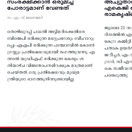
സംരക്ഷിക്കാൻ ഒരുമിച്ച
അച്യുതാ
പോരാട്ടമാണ് വേണ്ടത്
എകെജി സെ
രാമകൃഷ്
സ. എം വി ജയരാജൻ
ജൂലൈ 21 സഖ
തൊഴിലുറപ്പ് പദ്ധതി അട്ടിമറിക്കെതിരെ
ദിനത്തിൽ 
ബിജെപി ഭരിക്കുന്ന മധ്യപ്രദേശും ബീഹാറും
കേന്ദ്ര കമ്മി
ഒപ്പം എഎപി ഭരിക്കുന്ന പഞ്ചാബിൽ കോൺ
പതാക ഉയർത
ഗ്രസ്സും പ്രതിഷേധവുമായി രംഗത്തുവന്നു. എ
ജ ടീച്ചർ, 
ന്നാൽ യുഡിഎഫ് ഭരിക്കുന്ന കേരളം ശ
ന്ദ്രൻ, സി
നിയാഴ്ച വിജ്ഞാപനമിറക്കുക മാത്രമാണ്
കെ സജീവൻ, 
ചെയ്തത്. ഒരു പ്രതിഷേധവും മുഖ്യമ
പങ്കെടുത്തു
ന്ത്രിയുടെ ഭാഗത്തുനിന്നുണ്ടായില്ല.