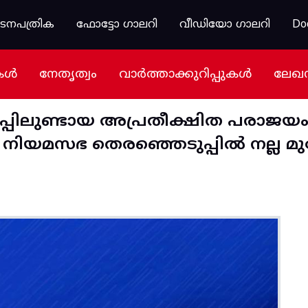
കടനപത്രിക
ഫോട്ടോ ഗാലറി
വീഡിയോ ഗാലറി
Do
കൾ
നേതൃത്വം
വാർത്താക്കുറിപ്പുകൾ
ലേഖ
പ്പിലുണ്ടായ അപ്രതീക്ഷിത പരാജ
യമസഭ തെരഞ്ഞെടുപ്പിൽ നല്ല മുന്ന