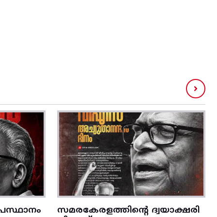
രസ്ഥാനം
സമരകേരളത്തിൻ്റെ ദ്വയാക്ഷരി