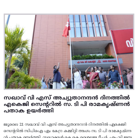
സഖാവ് വി എസ് അച്യുതാനന്ദൻ ദിനത്തിൽ
എകെജി സെന്ററിൽ സ. ടി പി രാമകൃഷ്‌ണൻ
പതാക ഉയർത്തി
ജൂലൈ 21 സഖാവ് വി എസ് അച്യുതാനന്ദൻ ദിനത്തിൽ എകെജി
സെന്ററിൽ സിപിഐ എം കേന്ദ്ര കമ്മിറ്റി അംഗം സ. ടി പി രാമകൃഷ്‌ണ
ൻ പതാക ഉയർത്തി. സഖാക്കൾ കെ കെ ശൈലജ ടീച്ചർ, എം വി ജയ