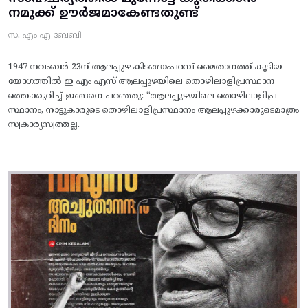
നമുക്ക് ഊർജമാകേണ്ടതുണ്ട്
സ. എം എ ബേബി
1947 നവംബർ 23ന് ആലപ്പുഴ കിടങ്ങാംപറമ്പ്‌ മൈതാനത്ത്‌ കൂടിയ
യോഗത്തിൽ ഇ എം എസ് ആലപ്പുഴയിലെ തൊഴിലാളിപ്രസ്ഥാന
ത്തെക്കുറിച്ച് ഇങ്ങനെ പറഞ്ഞു: “ആലപ്പുഴയിലെ തൊഴിലാളിപ്ര
സ്ഥാനം, നാട്ടുകാരുടെ തൊഴിലാളിപ്രസ്ഥാനം ആലപ്പുഴക്കാരുടെമാത്രം
സ്വകാര്യസ്വത്തല്ല.