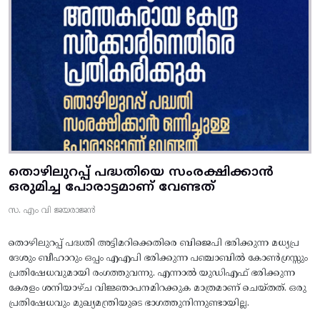
തൊഴിലുറപ്പ് പദ്ധതിയെ സംരക്ഷിക്കാൻ
ഒരുമിച്ച പോരാട്ടമാണ് വേണ്ടത്
സ. എം വി ജയരാജൻ
തൊഴിലുറപ്പ് പദ്ധതി അട്ടിമറിക്കെതിരെ ബിജെപി ഭരിക്കുന്ന മധ്യപ്ര
ദേശും ബീഹാറും ഒപ്പം എഎപി ഭരിക്കുന്ന പഞ്ചാബിൽ കോൺഗ്രസ്സും
പ്രതിഷേധവുമായി രംഗത്തുവന്നു. എന്നാൽ യുഡിഎഫ് ഭരിക്കുന്ന
കേരളം ശനിയാഴ്ച വിജ്ഞാപനമിറക്കുക മാത്രമാണ് ചെയ്തത്. ഒരു
പ്രതിഷേധവും മുഖ്യമന്ത്രിയുടെ ഭാഗത്തുനിന്നുണ്ടായില്ല.