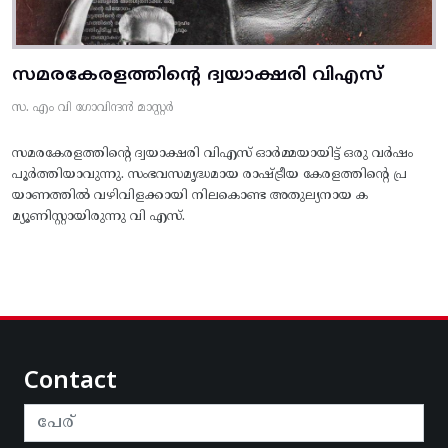
സമരകേരളത്തിൻ്റെ ദ്വയാക്ഷരി വിഎസ്
സ. എം വി ഗോവിന്ദൻ മാസ്റ്റർ
സമരകേരളത്തിൻ്റെ ദ്വയാക്ഷരി വിഎസ് ഓർമ്മയായിട്ട് ഒരു വർഷം
പൂർത്തിയാവുന്നു. സംഭവസമൃദ്ധമായ രാഷ്ട്രീയ കേരളത്തിന്റെ പ്ര
യാണത്തിൽ വഴിവിളക്കായി നിലകൊണ്ട അതുല്യനായ ക
മ്യൂണിസ്റ്റായിരുന്നു വി എസ്.
Contact