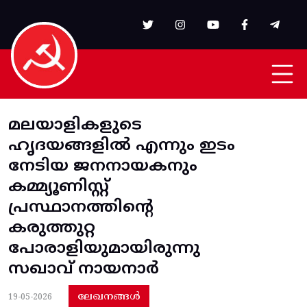
Skip to main content
മലയാളികളുടെ
ഹൃദയങ്ങളിൽ എന്നും ഇടം
നേടിയ ജനനായകനും
കമ്മ്യൂണിസ്റ്റ്
പ്രസ്ഥാനത്തിന്റെ
കരുത്തുറ്റ
പോരാളിയുമായിരുന്നു
സഖാവ് നായനാർ
ലേഖനങ്ങൾ
19-05-2026