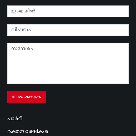
പാർടി
രക്തസാക്ഷികൾ