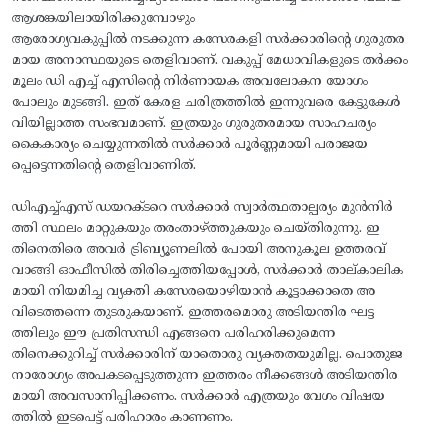
ആശങ്കയിലായിരിക്കുമ്പോഴും
ആരോഗ്യവകുപ്പിൽ നടക്കുന്ന കസേരകളി സർക്കാരിൻ്റെ ഗുരുതര
മായ അനാസ്ഥയുടെ തെളിവാണ്. വകുപ്പ് മേധാവികളുടെ തർക്കം
മൂലം ഡി എച്ച് എസിന്റെ നിർണായക അവലോകന യോഗം
പോലും മുടങ്ങി. ഇത് കേരള ചരിത്രത്തിൽ ഇന്നുവരെ കേട്ടുകേൾ
വിയില്ലാത്ത സംഭവമാണ്. ഇത്രയും ഗുരുതരമായ സാഹചര്യം
കൈകാര്യം ചെയ്യുന്നതിൽ സർക്കാർ പൂർണ്ണമായി പരാജയ
പ്പെട്ടെന്നതിന്റെ തെളിവാണിത്.
ഡിഎച്ച്എസ് ഡയറക്ടറെ സർക്കാർ സ്വാർത്ഥതാല്പര്യം മുൻനിർ
ത്തി സ്ഥലം മാറ്റുകയും തരംതാഴ്ത്തുകയും ചെയ്തിരുന്നു. ഇ
തിനെതിരെ അവർ ട്രിബ്യൂണലിൽ പോയി അനുകൂല ഉത്തരവ്
വാങ്ങി ഓഫീസിൽ തിരിച്ചെത്തിയപ്പോൾ, സർക്കാർ താല്കാലിക
മായി നിയമിച്ച വ്യക്തി കസേരയൊഴിയാൻ കൂട്ടാക്കാതെ അ
വിടെത്തന്നെ തുടരുകയാണ്. ഇത്തരമൊരു അടിയന്തിര ഘട്ട
ത്തിലും ഈ പ്രതിസന്ധി എങ്ങനെ പരിഹരിക്കുമെന്ന
തിനെക്കുറിച്ച് സർക്കാരിന് യാതൊരു വ്യക്തതയുമില്ല. പൊതുജ
നാരോഗ്യം അപകടപ്പെടുത്തുന്ന ഇത്തരം നീക്കങ്ങൾ അടിയന്തിര
മായി അവസാനിപ്പിക്കണം. സർക്കാർ എത്രയും വേഗം വിഷയ
ത്തിൽ ഇടപെട്ട് പരിഹാരം കാണണം.