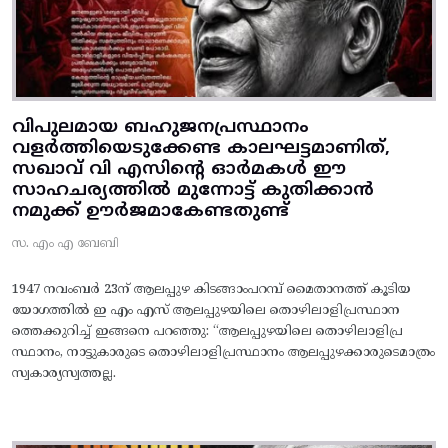
വിപുലമായ ബഹുജനപ്രസ്ഥാനം
വളർത്തിയെടുക്കേണ്ട കാലഘട്ടമാണിത്,
സഖാവ് വി എസിന്റെ ഓർമകൾ ഈ
സാഹചര്യത്തിൽ മുന്നോട്ട്‌ കുതിക്കാൻ
നമുക്ക് ഊർജമാകേണ്ടതുണ്ട്
സ. എം എ ബേബി
1947 നവംബർ 23ന് ആലപ്പുഴ കിടങ്ങാംപറമ്പ്‌ മൈതാനത്ത്‌ കൂടിയ
യോഗത്തിൽ ഇ എം എസ് ആലപ്പുഴയിലെ തൊഴിലാളിപ്രസ്ഥാന
ത്തെക്കുറിച്ച് ഇങ്ങനെ പറഞ്ഞു: “ആലപ്പുഴയിലെ തൊഴിലാളിപ്ര
സ്ഥാനം, നാട്ടുകാരുടെ തൊഴിലാളിപ്രസ്ഥാനം ആലപ്പുഴക്കാരുടെമാത്രം
സ്വകാര്യസ്വത്തല്ല.