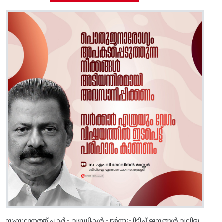
സംസ്ഥാനത്ത് പകർച്ചവ്യാധികൾ പടർന്നുപിടിച്ച് ജനങ്ങൾ വലിയ