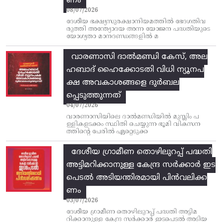
ണം
08/07/2026
ദേശീയ ഭക്ഷ്യസുരക്ഷാനിയമത്തിൽ ഭേദഗതിവ
രുത്തി അന്ത്യോദയ അന്ന യോജന പദ്ധതിയുടെ
യോഗ്യതാ മാനദണ്ഡങ്ങളിൽ മ
വാരണാസി ദാൽമണ്ഡി കേസ്, അല
ഹബാദ് ഹൈക്കോടതി വിധി ന്യൂനപ
ക്ഷ അവകാശങ്ങളെ ദുർബല
പ്പെടുത്തുന്നത്
04/07/2026
വാരണാസിയിലെ ദാൽമണ്ഡിയിൽ മുസ്ലിം പ
ള്ളികളടക്കം സ്ഥിതി ചെയ്യുന്ന ഭൂമി വികസന
ത്തിന്റെ പേരിൽ ഏറ്റെടുക്ക
ദേശീയ ഗ്രാമീണ തൊഴിലുറപ്പ്‌ പദ്ധതി
അട്ടിമറിക്കാനുള്ള കേന്ദ്ര സര്‍ക്കാര്‍ ഇട
പെടല്‍ അടിയന്തിരമായി പിന്‍വലിക്ക
ണം
03/07/2026
ദേശീയ ഗ്രാമീണ തൊഴിലുറപ്പ്‌ പദ്ധതി അട്ടിമ
റിക്കാനുള്ള കേന്ദ്ര സര്‍ക്കാര്‍ ഇടപെടല്‍ അടിയ