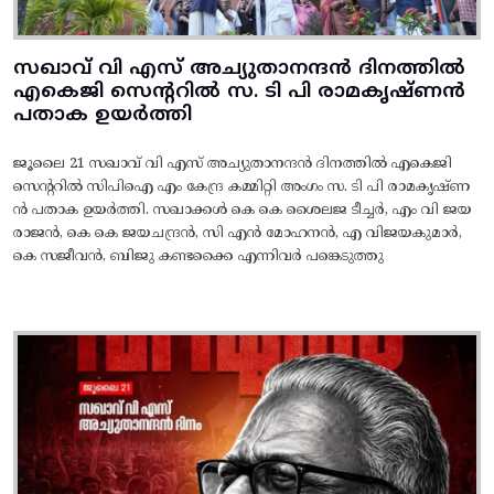
സഖാവ് വി എസ് അച്യുതാനന്ദൻ ദിനത്തിൽ
എകെജി സെന്ററിൽ സ. ടി പി രാമകൃഷ്‌ണൻ
പതാക ഉയർത്തി
ജൂലൈ 21 സഖാവ് വി എസ് അച്യുതാനന്ദൻ ദിനത്തിൽ എകെജി
സെന്ററിൽ സിപിഐ എം കേന്ദ്ര കമ്മിറ്റി അംഗം സ. ടി പി രാമകൃഷ്‌ണ
ൻ പതാക ഉയർത്തി. സഖാക്കൾ കെ കെ ശൈലജ ടീച്ചർ, എം വി ജയ
രാജൻ, കെ കെ ജയചന്ദ്രൻ, സി എൻ മോഹനൻ, എ വിജയകുമാർ,
കെ സജീവൻ, ബിജു കണ്ടക്കൈ എന്നിവർ പങ്കെടുത്തു