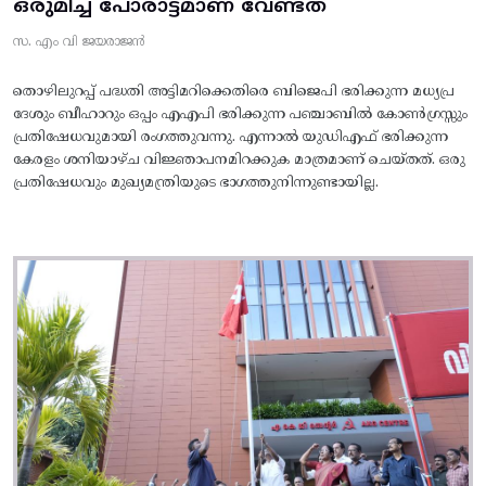
ഒരുമിച്ച പോരാട്ടമാണ് വേണ്ടത്
സ. എം വി ജയരാജൻ
തൊഴിലുറപ്പ് പദ്ധതി അട്ടിമറിക്കെതിരെ ബിജെപി ഭരിക്കുന്ന മധ്യപ്ര
ദേശും ബീഹാറും ഒപ്പം എഎപി ഭരിക്കുന്ന പഞ്ചാബിൽ കോൺഗ്രസ്സും
പ്രതിഷേധവുമായി രംഗത്തുവന്നു. എന്നാൽ യുഡിഎഫ് ഭരിക്കുന്ന
കേരളം ശനിയാഴ്ച വിജ്ഞാപനമിറക്കുക മാത്രമാണ് ചെയ്തത്. ഒരു
പ്രതിഷേധവും മുഖ്യമന്ത്രിയുടെ ഭാഗത്തുനിന്നുണ്ടായില്ല.