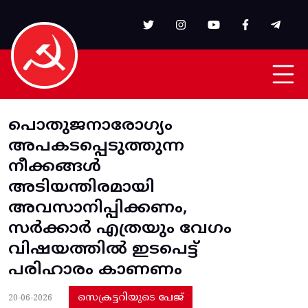
Skip to main content
പൊതുജനാരോഗ്യം
അപകടപ്പെടുത്തുന്ന
നീക്കങ്ങൾ
അടിയന്തിരമായി
അവസാനിപ്പിക്കണം,
സർക്കാർ എത്രയും വേഗം
വിഷയത്തിൽ ഇടപെട്ട്
പരിഹാരം കാണണം
സെക്രട്ടറിയുടെ പേജ്
20-06-2026