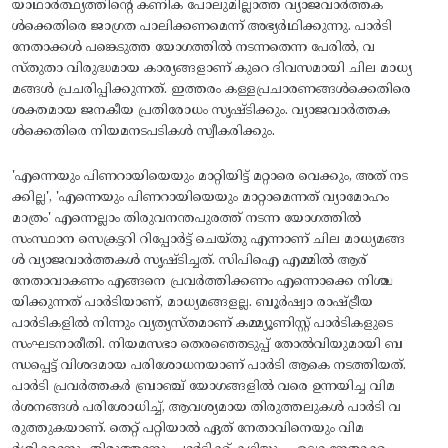
യാഥാര്‍ത്ഥ്യത്തിന്റെ കണിക പോലുമില്ലാത്ത വ്യാജവാര്‍ത്തക
ള്‍ക്കെതിരെ ജാഗ്രത പാലിക്കണമെന്ന്‌ അഭ്യര്‍ഥിക്കുന്നു. പാര്‍ടി
നേതാക്കള്‍ പങ്കെടുത്ത യോഗത്തില്‍ നടന്നതെന്ന പേരില്‍, വ
സ്‌തുതാ വിരുദ്ധമായ കാര്യങ്ങളാണ്‌ കുറെ ദിവസമായി ചില മാധ്യ
മങ്ങള്‍ പ്രചരിപ്പിക്കുന്നത്‌. ഇത്തരം കള്ളപ്രചാരണങ്ങള്‍ക്കെതിരെ
ശക്തമായ ജനകീയ പ്രതിരോധം സൃഷ്ടിക്കും. വ്യാജവാര്‍ത്തക
ള്‍ക്കെതിരെ നിയമനടപടികള്‍ സ്വീകരിക്കും.
'എന്നെയും പിണറായിയെയും മാറ്റിയിട്ട്‌ മറ്റാരെ വെക്കും, അത്‌ നട
ക്കില്ല', 'എന്നെയും പിണറായിയെയും മാറ്റാമെന്നത്‌ വ്യാമോഹം
മാത്രം' എന്നെല്ലാം തിരുവനന്തപുരത്ത്‌ നടന്ന യോഗത്തില്‍
സംസ്ഥാന സെക്രട്ടറി റിപ്പോര്‍ട്ട്‌ ചെയ്‌തു എന്നാണ്‌ ചില മാധ്യമങ്ങ
ള്‍ വ്യാജവാര്‍ത്തകള്‍ സൃഷ്‌ടിച്ചത്‌. സിപിഐ എമ്മില്‍ ആര്‌
നേതാവാകണം എങ്ങനെ പ്രവര്‍ത്തിക്കണം എന്നൊക്കെ നിശ്ച
യിക്കുന്നത്‌ പാര്‍ടിയാണ്‌, മാധ്യമങ്ങളല്ല. ബൂര്‍ഷ്വാ രാഷ്‌ട്രീയ
പാര്‍ടികളില്‍ നിന്നും വ്യത്യസ്‌തമാണ്‌ കമ്മ്യൂണിസ്റ്റ്‌ പാര്‍ടികളുടെ
സംഘടനാരീതി. നിയമസഭാ തെരഞ്ഞെടുപ്പ്‌ തോല്‍വിയുമായി ബ
ന്ധപ്പെട്ട്‌ വിശദമായ പരിശോധനയാണ്‌ പാര്‍ടി ആകെ നടത്തിയത്‌.
പാര്‍ടി പ്രവര്‍ത്തകര്‍ ബ്രാഞ്ച്‌ യോഗങ്ങളില്‍ വരെ ഉന്നയിച്ച വിമ
ര്‍ശനങ്ങള്‍ പരിശോധിച്ച്‌, ആവശ്യമായ തിരുത്തലുകള്‍ പാര്‍ടി വ
രുത്തുകയാണ്‌. തെറ്റ്‌ പറ്റിയാല്‍ ഏത്‌ നേതാവിനെയും വിമ