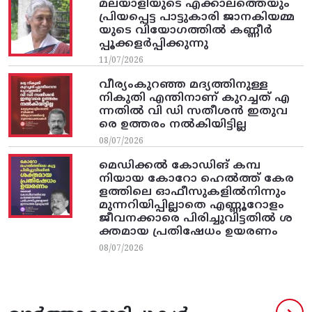
മലയാളിയുടെ എക്കാലത്തെയും
പ്രിയപ്പെട്ട പാട്ടുകാരി ജാനകിയമ്മ
യുടെ വിയോഗത്തിൽ കണ്ണീർ
പ്പൂക്കളർപ്പിക്കുന്നു
11/07/2026
വീര്യംകുറഞ്ഞ മദ്യത്തിനുള്ള
നികുതി എന്തിനാണ് കുറച്ചത് എ
ന്നതിൽ വി ഡി സതീശൻ ഇതുവ
രെ ഉത്തരം നൽകിയിട്ടില്ല
08/07/2026
മെഡിക്കൽ കോഡിങ് കമ്പ
നിയായ കോറോ ഹെൽത്ത് കേര
ളത്തിലെ ഓഫീസുകളിൽനിന്നും
മുന്നറിയിപ്പില്ലാതെ എണ്ണൂറോളം
ജീവനക്കാരെ പിരിച്ചുവിട്ടതിൽ‌ ശ
ക്തമായ പ്രതിഷേധം ഉയരണം
08/07/2026