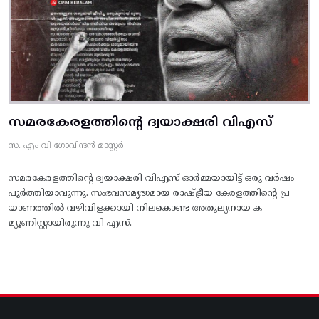
സമരകേരളത്തിൻ്റെ ദ്വയാക്ഷരി വിഎസ്
സ. എം വി ഗോവിന്ദൻ മാസ്റ്റർ
സമരകേരളത്തിൻ്റെ ദ്വയാക്ഷരി വിഎസ് ഓർമ്മയായിട്ട് ഒരു വർഷം
പൂർത്തിയാവുന്നു. സംഭവസമൃദ്ധമായ രാഷ്ട്രീയ കേരളത്തിന്റെ പ്ര
യാണത്തിൽ വഴിവിളക്കായി നിലകൊണ്ട അതുല്യനായ ക
മ്യൂണിസ്റ്റായിരുന്നു വി എസ്.