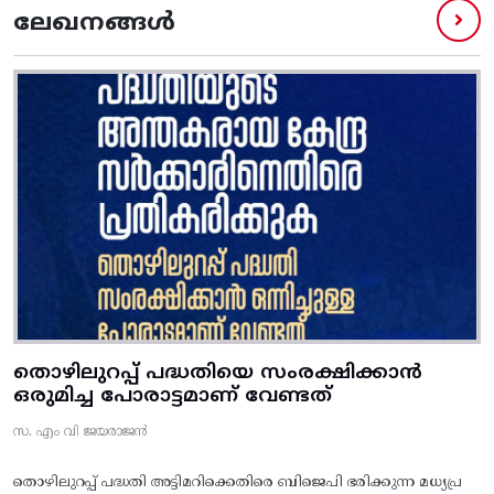
ലേഖനങ്ങൾ
തൊഴിലുറപ്പ് പദ്ധതിയെ സംരക്ഷിക്കാൻ
ഒരുമിച്ച പോരാട്ടമാണ് വേണ്ടത്
സ. എം വി ജയരാജൻ
തൊഴിലുറപ്പ് പദ്ധതി അട്ടിമറിക്കെതിരെ ബിജെപി ഭരിക്കുന്ന മധ്യപ്ര