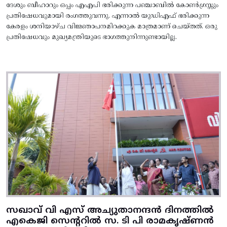
ദേശും ബീഹാറും ഒപ്പം എഎപി ഭരിക്കുന്ന പഞ്ചാബിൽ കോൺഗ്രസ്സും
പ്രതിഷേധവുമായി രംഗത്തുവന്നു. എന്നാൽ യുഡിഎഫ് ഭരിക്കുന്ന
കേരളം ശനിയാഴ്ച വിജ്ഞാപനമിറക്കുക മാത്രമാണ് ചെയ്തത്. ഒരു
പ്രതിഷേധവും മുഖ്യമന്ത്രിയുടെ ഭാഗത്തുനിന്നുണ്ടായില്ല.
സഖാവ് വി എസ് അച്യുതാനന്ദൻ ദിനത്തിൽ
എകെജി സെന്ററിൽ സ. ടി പി രാമകൃഷ്‌ണൻ