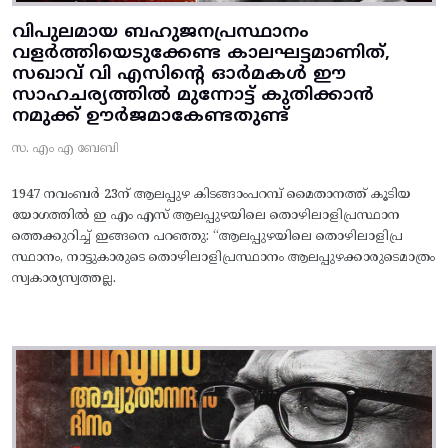
വിപുലമായ ബഹുജനപ്രസ്ഥാനം
വളർത്തിയെടുക്കേണ്ട കാലഘട്ടമാണിത്,
സഖാവ് വി എസിന്റെ ഓർമകൾ ഈ
സാഹചര്യത്തിൽ മുന്നോട്ട്‌ കുതിക്കാൻ
നമുക്ക് ഊർജമാകേണ്ടതുണ്ട്
സ. എം എ ബേബി
1947 നവംബർ 23ന് ആലപ്പുഴ കിടങ്ങാംപറമ്പ്‌ മൈതാനത്ത്‌ കൂടിയ
യോഗത്തിൽ ഇ എം എസ് ആലപ്പുഴയിലെ തൊഴിലാളിപ്രസ്ഥാന
ത്തെക്കുറിച്ച് ഇങ്ങനെ പറഞ്ഞു: “ആലപ്പുഴയിലെ തൊഴിലാളിപ്ര
സ്ഥാനം, നാട്ടുകാരുടെ തൊഴിലാളിപ്രസ്ഥാനം ആലപ്പുഴക്കാരുടെമാത്രം
സ്വകാര്യസ്വത്തല്ല.