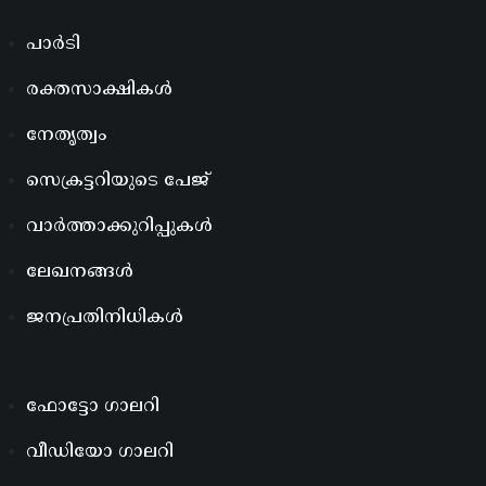
പാർടി
രക്തസാക്ഷികൾ
നേതൃത്വം
സെക്രട്ടറിയുടെ പേജ്
വാർത്താക്കുറിപ്പുകൾ
ലേഖനങ്ങൾ
ജനപ്രതിനിധികൾ
ഫോട്ടോ ഗാലറി
വീഡിയോ ഗാലറി