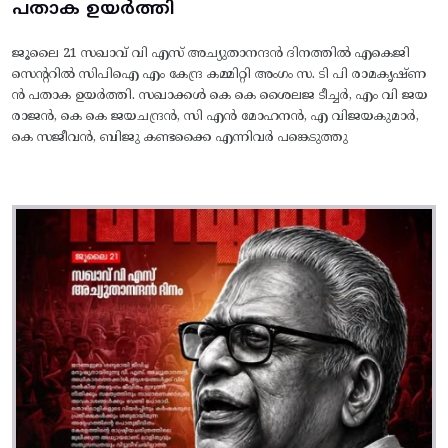
പതാക ഉയർത്തി
ജൂലൈ 21 സഖാവ് വി എസ് അച്യുതാനന്ദൻ ദിനത്തിൽ എകെജി
സെന്ററിൽ സിപിഐ എം കേന്ദ്ര കമ്മിറ്റി അംഗം സ. ടി പി രാമകൃഷ്‌ണ
ൻ പതാക ഉയർത്തി. സഖാക്കൾ കെ കെ ശൈലജ ടീച്ചർ, എം വി ജയ
രാജൻ, കെ കെ ജയചന്ദ്രൻ, സി എൻ മോഹനൻ, എ വിജയകുമാർ,
കെ സജീവൻ, ബിജു കണ്ടക്കൈ എന്നിവർ പങ്കെടുത്തു