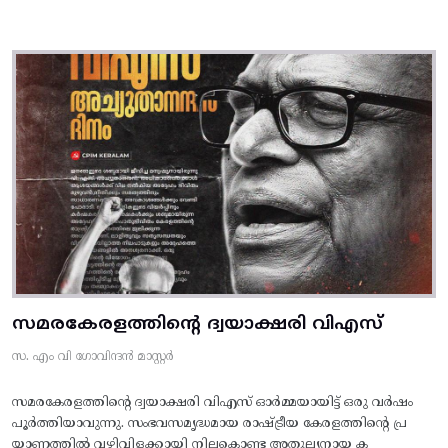
സമരകേരളത്തിൻ്റെ ദ്വയാക്ഷരി വിഎസ്
സ. എം വി ഗോവിന്ദൻ മാസ്റ്റർ
സമരകേരളത്തിൻ്റെ ദ്വയാക്ഷരി വിഎസ് ഓർമ്മയായിട്ട് ഒരു വർഷം
പൂർത്തിയാവുന്നു. സംഭവസമൃദ്ധമായ രാഷ്ട്രീയ കേരളത്തിന്റെ പ്ര
യാണത്തിൽ വഴിവിളക്കായി നിലകൊണ്ട അതുല്യനായ ക