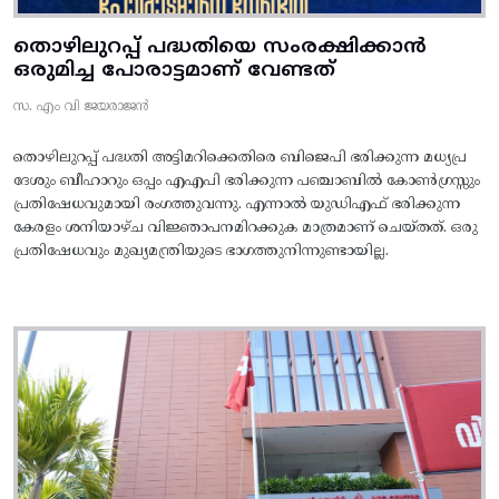
തൊഴിലുറപ്പ് പദ്ധതിയെ സംരക്ഷിക്കാൻ
ഒരുമിച്ച പോരാട്ടമാണ് വേണ്ടത്
സ. എം വി ജയരാജൻ
തൊഴിലുറപ്പ് പദ്ധതി അട്ടിമറിക്കെതിരെ ബിജെപി ഭരിക്കുന്ന മധ്യപ്ര
ദേശും ബീഹാറും ഒപ്പം എഎപി ഭരിക്കുന്ന പഞ്ചാബിൽ കോൺഗ്രസ്സും
പ്രതിഷേധവുമായി രംഗത്തുവന്നു. എന്നാൽ യുഡിഎഫ് ഭരിക്കുന്ന
കേരളം ശനിയാഴ്ച വിജ്ഞാപനമിറക്കുക മാത്രമാണ് ചെയ്തത്. ഒരു
പ്രതിഷേധവും മുഖ്യമന്ത്രിയുടെ ഭാഗത്തുനിന്നുണ്ടായില്ല.