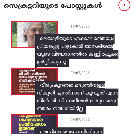
സെക്രട്ടറിയുടെ പോസ്റ്റുകൾ
11/07/2026
മലയാളിയുടെ എക്കാലത്തെയും
പ്രിയപ്പെട്ട പാട്ടുകാരി ജാനകിയമ്മ
യുടെ വിയോഗത്തിൽ കണ്ണീർപ്പൂക്ക
ളർപ്പിക്കുന്നു
08/07/2026
വീര്യംകുറഞ്ഞ മദ്യത്തിനുള്ള
നികുതി എന്തിനാണ് കുറച്ചത് എന്ന
തിൽ വി ഡി സതീശൻ ഇതുവരെ ഉ
ത്തരം നൽകിയിട്ടില്ല
08/07/2026
മെഡിക്കൽ കോഡിങ് കമ്പ