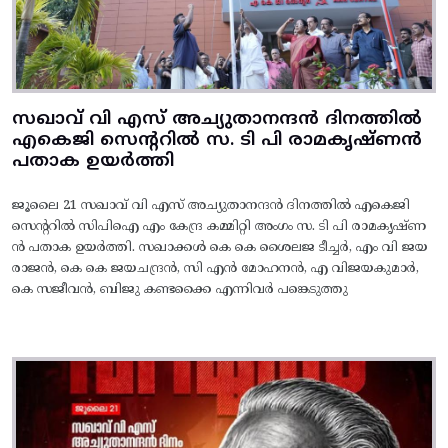
സഖാവ് വി എസ് അച്യുതാനന്ദൻ ദിനത്തിൽ
എകെജി സെന്ററിൽ സ. ടി പി രാമകൃഷ്‌ണൻ
പതാക ഉയർത്തി
ജൂലൈ 21 സഖാവ് വി എസ് അച്യുതാനന്ദൻ ദിനത്തിൽ എകെജി
സെന്ററിൽ സിപിഐ എം കേന്ദ്ര കമ്മിറ്റി അംഗം സ. ടി പി രാമകൃഷ്‌ണ
ൻ പതാക ഉയർത്തി. സഖാക്കൾ കെ കെ ശൈലജ ടീച്ചർ, എം വി ജയ
രാജൻ, കെ കെ ജയചന്ദ്രൻ, സി എൻ മോഹനൻ, എ വിജയകുമാർ,
കെ സജീവൻ, ബിജു കണ്ടക്കൈ എന്നിവർ പങ്കെടുത്തു