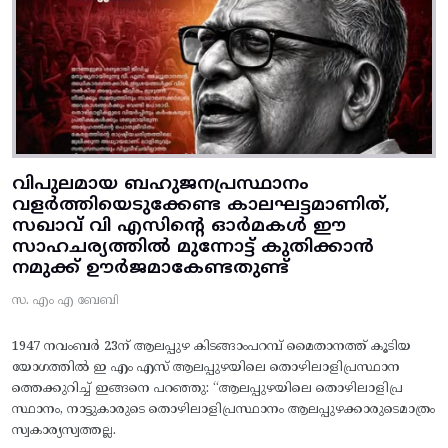
വിപുലമായ ബഹുജനപ്രസ്ഥാനം
വളർത്തിയെടുക്കേണ്ട കാലഘട്ടമാണിത്,
സഖാവ് വി എസിന്റെ ഓർമകൾ ഈ
സാഹചര്യത്തിൽ മുന്നോട്ട്‌ കുതിക്കാൻ
നമുക്ക് ഊർജമാകേണ്ടതുണ്ട്
സ. എം എ ബേബി
1947 നവംബർ 23ന് ആലപ്പുഴ കിടങ്ങാംപറമ്പ്‌ മൈതാനത്ത്‌ കൂടിയ
യോഗത്തിൽ ഇ എം എസ് ആലപ്പുഴയിലെ തൊഴിലാളിപ്രസ്ഥാന
ത്തെക്കുറിച്ച് ഇങ്ങനെ പറഞ്ഞു: “ആലപ്പുഴയിലെ തൊഴിലാളിപ്ര
സ്ഥാനം, നാട്ടുകാരുടെ തൊഴിലാളിപ്രസ്ഥാനം ആലപ്പുഴക്കാരുടെമാത്രം
സ്വകാര്യസ്വത്തല്ല.