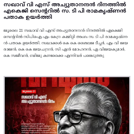
സഖാവ് വി എസ് അച്യുതാനന്ദൻ ദിനത്തിൽ
എകെജി സെന്ററിൽ സ. ടി പി രാമകൃഷ്‌ണൻ
പതാക ഉയർത്തി
ജൂലൈ 21 സഖാവ് വി എസ് അച്യുതാനന്ദൻ ദിനത്തിൽ എകെജി
സെന്ററിൽ സിപിഐ എം കേന്ദ്ര കമ്മിറ്റി അംഗം സ. ടി പി രാമകൃഷ്‌ണ
ൻ പതാക ഉയർത്തി. സഖാക്കൾ കെ കെ ശൈലജ ടീച്ചർ, എം വി ജയ
രാജൻ, കെ കെ ജയചന്ദ്രൻ, സി എൻ മോഹനൻ, എ വിജയകുമാർ,
കെ സജീവൻ, ബിജു കണ്ടക്കൈ എന്നിവർ പങ്കെടുത്തു