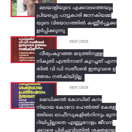
മലയാളിയുടെ എക്കാലത്തെയും
പ്രിയപ്പെട്ട പാട്ടുകാരി ജാനകിയമ്മ
യുടെ വിയോഗത്തിൽ കണ്ണീർപ്പൂക്ക
ളർപ്പിക്കുന്നു
08/07/2026
വീര്യംകുറഞ്ഞ മദ്യത്തിനുള്ള
നികുതി എന്തിനാണ് കുറച്ചത് എന്ന
തിൽ വി ഡി സതീശൻ ഇതുവരെ ഉ
ത്തരം നൽകിയിട്ടില്ല
08/07/2026
മെഡിക്കൽ കോഡിങ് കമ്പ
നിയായ കോറോ ഹെൽത്ത് കേരള
ത്തിലെ ഓഫീസുകളിൽനിന്നും മുന്ന
റിയിപ്പില്ലാതെ എണ്ണൂറോളം ജീവന
ക്കാരെ പിരിച്ചുവിട്ടതിൽ‌ ശക്തമായ