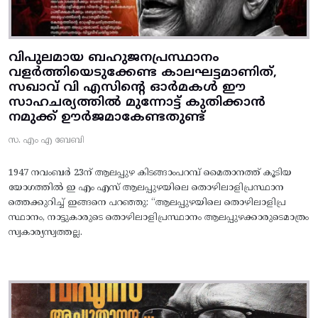
വിപുലമായ ബഹുജനപ്രസ്ഥാനം
വളർത്തിയെടുക്കേണ്ട കാലഘട്ടമാണിത്,
സഖാവ് വി എസിന്റെ ഓർമകൾ ഈ
സാഹചര്യത്തിൽ മുന്നോട്ട്‌ കുതിക്കാൻ
നമുക്ക് ഊർജമാകേണ്ടതുണ്ട്
സ. എം എ ബേബി
1947 നവംബർ 23ന് ആലപ്പുഴ കിടങ്ങാംപറമ്പ്‌ മൈതാനത്ത്‌ കൂടിയ
യോഗത്തിൽ ഇ എം എസ് ആലപ്പുഴയിലെ തൊഴിലാളിപ്രസ്ഥാന
ത്തെക്കുറിച്ച് ഇങ്ങനെ പറഞ്ഞു: “ആലപ്പുഴയിലെ തൊഴിലാളിപ്ര
സ്ഥാനം, നാട്ടുകാരുടെ തൊഴിലാളിപ്രസ്ഥാനം ആലപ്പുഴക്കാരുടെമാത്രം
സ്വകാര്യസ്വത്തല്ല.