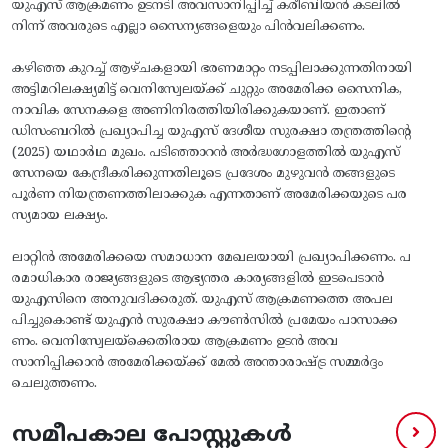
യുഎസ് ആക്രമണം ഉടനടി അവസാനിപ്പിച്ച് കരീബിയൻ കടലിൽ
നിന്ന് അവരുടെ എല്ലാ സൈന്യങ്ങളെയും പിൻവലിക്കണം.
കഴിഞ്ഞ കുറച്ച് ആഴ്ചകളായി ഭരണമാറ്റം നടപ്പിലാക്കുന്നതിനായി
അട്ടിമറിലക്ഷ്യമിട്ട് വെനിസ്വേലയ്ക്ക് ചുറ്റും അമേരിക്ക സൈനിക,
നാവിക സേനകളെ അണിനിരത്തിയിരിക്കുകയാണ്. ഇതാണ്
ഡിസംബറിൽ പ്രഖ്യാപിച്ച യുഎസ് ദേശീയ സുരക്ഷാ തന്ത്രത്തിന്റെ
(2025) യഥാർഥ മുഖം. പടിഞ്ഞാറൻ അർദ്ധഗോളത്തിൽ യുഎസ്
സേനയെ കേന്ദ്രീകരിക്കുന്നതിലൂടെ പ്രദേശം മുഴുവൻ തങ്ങളുടെ
പൂർണ നിയന്ത്രണത്തിലാക്കുക എന്നതാണ് അമേരിക്കയുടെ പര
സ്യമായ ലക്ഷ്യം.
ലാറ്റിൻ അമേരിക്കയെ സമാധാന മേഖലയായി പ്രഖ്യാപിക്കണം. പ
രമാധികാര രാജ്യങ്ങളുടെ ആഭ്യന്തര കാര്യങ്ങളിൽ ഇടപെടാൻ
യുഎസിനെ അനുവദിക്കരുത്. യുഎസ് ആക്രമണത്തെ അപല
പിച്ചുകൊണ്ട് യുഎൻ സുരക്ഷാ കൗൺസിൽ പ്രമേയം പാസാക്ക
ണം. വെനിസ്വേലയ്‌ക്കെതിരായ ആക്രമണം ഉടൻ അവ
സാനിപ്പിക്കാൻ അമേരിക്കയ്ക്ക് മേൽ അന്താരാഷ്ട്ര സമ്മർദ്ദം
ചെലുത്തണം.
സമീപകാല പോസ്റ്റുകൾ