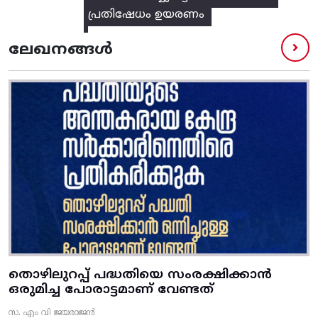
പ്രതിഷേധം ഉയരണം
ലേഖനങ്ങൾ
തൊഴിലുറപ്പ് പദ്ധതിയെ സംരക്ഷിക്കാൻ
ഒരുമിച്ച പോരാട്ടമാണ് വേണ്ടത്
സ. എം വി ജയരാജൻ