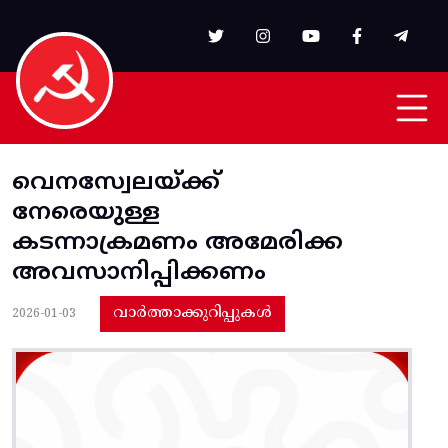
Skip to main content
വെനസ്വേലയ്ക്ക്
നേരെയുള്ള
കടന്നാക്രമണം അമേരിക്ക
അവസാനിപ്പിക്കണം
വാർത്താക്കുറിപ്പുകൾ
2026-01-03