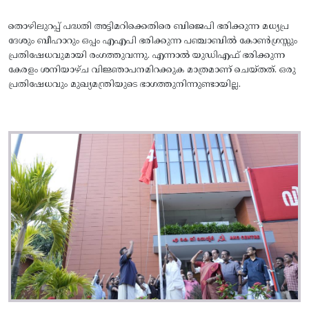
തൊഴിലുറപ്പ് പദ്ധതി അട്ടിമറിക്കെതിരെ ബിജെപി ഭരിക്കുന്ന മധ്യപ്ര
ദേശും ബീഹാറും ഒപ്പം എഎപി ഭരിക്കുന്ന പഞ്ചാബിൽ കോൺഗ്രസ്സും
പ്രതിഷേധവുമായി രംഗത്തുവന്നു. എന്നാൽ യുഡിഎഫ് ഭരിക്കുന്ന
കേരളം ശനിയാഴ്ച വിജ്ഞാപനമിറക്കുക മാത്രമാണ് ചെയ്തത്. ഒരു
പ്രതിഷേധവും മുഖ്യമന്ത്രിയുടെ ഭാഗത്തുനിന്നുണ്ടായില്ല.