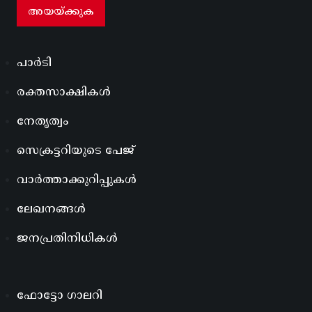
പാർടി
രക്തസാക്ഷികൾ
നേതൃത്വം
സെക്രട്ടറിയുടെ പേജ്
വാർത്താക്കുറിപ്പുകൾ
ലേഖനങ്ങൾ
ജനപ്രതിനിധികൾ
ഫോട്ടോ ഗാലറി