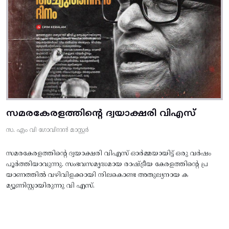
സമരകേരളത്തിൻ്റെ ദ്വയാക്ഷരി വിഎസ്
സ. എം വി ഗോവിന്ദൻ മാസ്റ്റർ
സമരകേരളത്തിൻ്റെ ദ്വയാക്ഷരി വിഎസ് ഓർമ്മയായിട്ട് ഒരു വർഷം
പൂർത്തിയാവുന്നു. സംഭവസമൃദ്ധമായ രാഷ്ട്രീയ കേരളത്തിന്റെ പ്ര
യാണത്തിൽ വഴിവിളക്കായി നിലകൊണ്ട അതുല്യനായ ക
മ്യൂണിസ്റ്റായിരുന്നു വി എസ്.