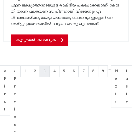
എന്ന ലക്ഷ്യത്തോടെയുള്ള രാഷ്ട്രീയ പകപോക്കലാണ്. കോട
തി തന്നെ പലതവണ സ. പിണറായി വിജയനും എ
ക്‌സാലോജിക്കുമായും യാതൊരു ബന്ധവും ഇല്ലെന്ന് പറ
ഞ്ഞിട്ടും ഇത്തരത്തിൽ വേട്ടയാടൽ തുടരുകയാണ്.
കൂടുതൽ കാണുക
Pagination
…
First page
Previous page
Page
Page
Current page
Page
Page
Page
Page
Page
Page
Next pa
Las
«
‹
1
2
3
4
5
6
7
8
9
N
L
F
P
e
a
i
r
x
s
r
e
t
t
s
v
›
»
t
i
o
u