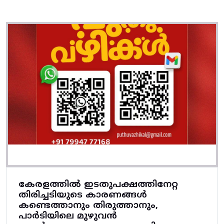
കേരളത്തിൽ ഇടതുപക്ഷത്തിനേറ്റ
തിരിച്ചടിയുടെ കാരണങ്ങൾ
കണ്ടെത്താനും തിരുത്താനും,
പാർടിയിലെ മുഴുവൻ