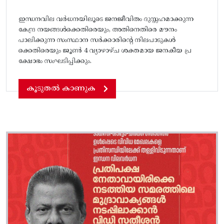
ഇന്ധനവില വർധനയിലൂടെ ജനജീവിതം ദുസ്സഹമാക്കുന്ന
കേന്ദ്ര നയങ്ങൾക്കെതിരെയും, അതിനെതിരെ മൗനം
പാലിക്കുന്ന സംസ്ഥാന സർക്കാരിന്റെ നിലപാടുകൾ
ക്കെതിരെയും ജൂൺ 4 വ്യാഴാഴ്ച ശക്തമായ ജനകീയ പ്ര
ക്ഷോഭം സംഘടിപ്പിക്കും.
കൂടുതൽ കാണുക