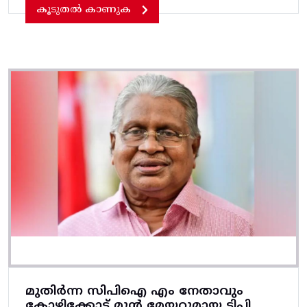
കൂടുതൽ കാണുക
മുതിർന്ന സിപിഐ എം നേതാവും
കോഴിക്കോട്‌ മുൻ മേയറുമായ ടിപി