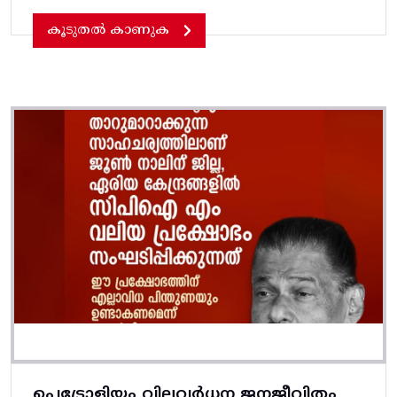
കൂടുതൽ കാണുക
പെട്രോളിയം വിലവര്‍ധന ജനജീവിതം