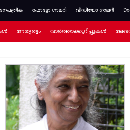
കടനപത്രിക
ഫോട്ടോ ഗാലറി
വീഡിയോ ഗാലറി
Do
കൾ
നേതൃത്വം
വാർത്താക്കുറിപ്പുകൾ
ലേഖ