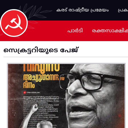
Skip to main content
കരട് രാഷ്ട്രീയ പ്രമേയം
പ്ര
പാർടി
രക്തസാക്ഷി
സെക്രട്ടറിയുടെ പേജ്