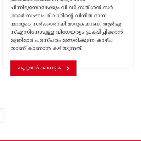
പിന്നിടുമ്പോഴേക്കും വി ഡി സതീശൻ സർ
ക്കാർ സംഘപരിവാറിന്റെ വിനീത ദാസ
ന്മാരുടെ സർക്കാരായി മാറുകയാണ്. ആർഎ
സ്എസിനോടുള്ള വിധേയത്വം പ്രകടിപ്പിക്കാൻ
മന്ത്രിമാർ പരസ്പരം മത്സരിക്കുന്ന കാഴ്ച
യാണ് കാണാൻ കഴിയുന്നത്.
കൂടുതൽ കാണുക
page
»