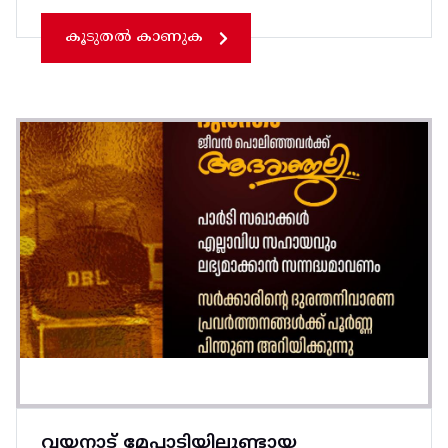
കൂടുതൽ കാണുക
വയനാട് മേപ്പാടിയിലുണ്ടായ