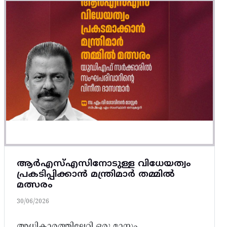
ആർഎസ്എസിനോടുള്ള വിധേയത്വം
പ്രകടിപ്പിക്കാൻ മന്ത്രിമാർ തമ്മിൽ
മത്സരം
30/06/2026
അധികാരത്തിലേറി ഒരു മാസം