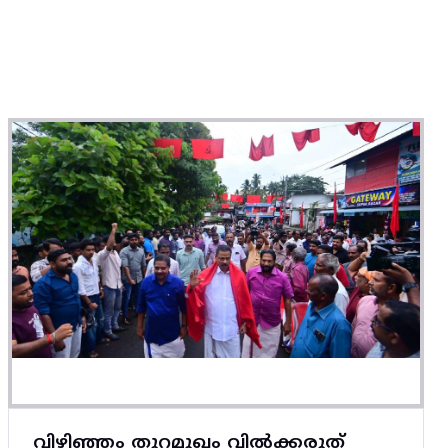
വിഴിഞ്ഞം തുറമുഖം വിൽക്കരുത്