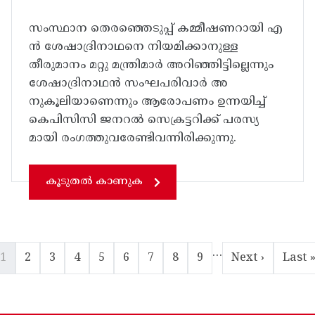
സംസ്ഥാന തെരഞ്ഞെടുപ്പ് കമ്മീഷണറായി എ
ൻ ശേഷാദ്രിനാഥനെ നിയമിക്കാനുള്ള
തീരുമാനം മറ്റു മന്ത്രിമാർ അറിഞ്ഞിട്ടില്ലെന്നും
ശേഷാദ്രിനാഥൻ സംഘപരിവാർ അ
നുകൂലിയാണെന്നും ആരോപണം ഉന്നയിച്ച്
കെപിസിസി ജനറൽ സെക്രട്ടറിക്ക് പരസ്യ
മായി രംഗത്തുവരേണ്ടിവന്നിരിക്കുന്നു.
കൂടുതൽ കാണുക
…
Current page
Page
Page
Page
Page
Page
Page
Page
Page
Next page
Last 
1
2
3
4
5
6
7
8
9
Next ›
Last 