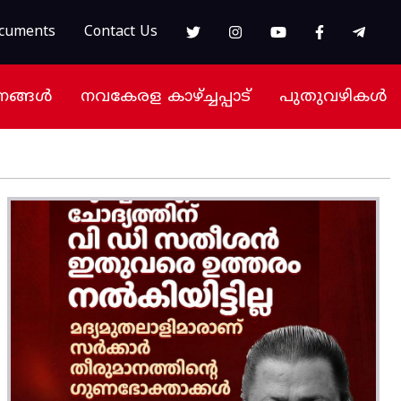
cuments
Contact Us
നങ്ങൾ
നവകേരള കാഴ്ച്ചപ്പാട്
പുതുവഴികൾ