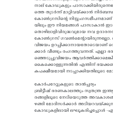
നാല് കോഡുകളും പാസാക്കിയിരുന്നെങ
ത്തെ തുടർന്ന് മാറ്റിവയ്‌ക്കാൻ നിർബന്
കോൺഗ്രസിന്റെ നിസ്സംഗസമീപനമാണ് ഇ
യിലും ഈ നിയമങ്ങൾ പാസാകാൻ ഇടയാ
തൊഴിലാളിവിരുദ്ധവുമായ നവ ഉദാരനയം
കോൺഗ്രസ് ഗവൺമെന്റായിരുന്നല്ലോ.
വിജയം ഉറപ്പിക്കാനായതോടെയാണ് തൊ
ക്കാർ വീണ്ടും രംഗത്തുവന്നത്. എല്ല
ഞ്ഞെടുപ്പുവിജയം ആവർത്തിക്കാമെങ്
കൈക്കൊള്ളുന്നതിൽ എന്തിന് ഭയക
കപക്ഷീയമായി നടപ്പാക്കിയതിലൂടെ മോദിസർ
കോർപറേറ്റുകളുടെ താൽപ്പര്യം
ബ്രിട്ടീഷ് ഭരണകാലത്തും സ്വതന്ത്ര ഇ
രങ്ങളിലൂടെ നേടിയെടുത്ത അവകാശങ്ങ
ഴങ്ങി മോദിസർക്കാർ അടിയറവയ്‌ക്കു
കോഡുകളിലായി ലഘൂകരിച്ചപ്പോൾ -എട്