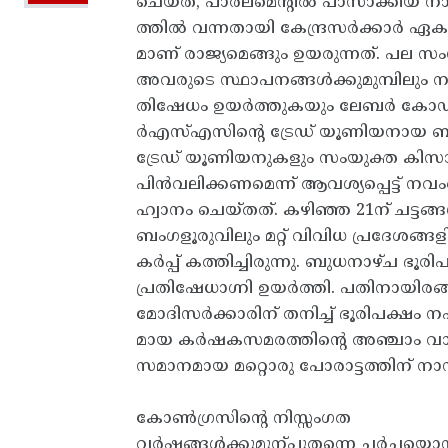
ചെയ്ത്, പാർലമെന്റിൽ പാസാക്കിയ ന
ത്തിൽ വന്നതായി കേന്ദ്രസർക്കാർ ഏക
മാണ് രാജ്യമെങ്ങും ഉയരുന്നത്. പല
അവരുടെ സ്ഥാപനങ്ങൾക്കുമുമ്പിലും നഗരക
തിഷേധം ഉയർത്തുകയും ലേബർ കോഡുക
ർഎസ്എസിന്റെ ട്രേഡ് യൂണിയനായ ബിഎ
ട്രേഡ് യൂണിയനുകളും സംയുക്ത ക
പിൻവലിക്കണമെന്ന്‌ ആവശ്യപ്പെട്ട്
ഹ്വാനം ചെയ്തത്. കഴിഞ്ഞ 21ന് ചട്ടങ
ബംഗളൂരുവിലും മറ്റ് വിവിധ പ്രദേശ
കർപ്പ് കത്തിച്ചിരുന്നു. ബുധനാഴ്ച 
പ്രതിഷേധാഗ്നി ഉയർത്തി. പതിനായിരങ
മോദിസർക്കാരിന് തനിച്ച് ഭൂരിപക്ഷം 
മായ കർഷകസമരത്തിന്റെ അഞ്ചാം വാ
സമാനമായ മറ്റൊരു പോരാട്ടത്തിന് നാന്ദികു
കോൺഗ്രസിന്റെ നിസ്സംഗത
വർഷങ്ങൾക്കുമുന്പുതന്നെ ചർച്ചയൊന്