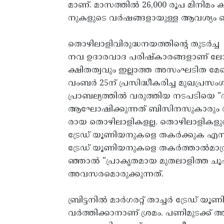
മാണ്. മാസത്തിൽ 26,000 രൂപ മിനിമം 
നുകളുടെ വർഷങ്ങളായുള്ള ആവശ്യം തൊഴ
തൊഴിലാളിവിരുദ്ധനയത്തിന്റെ തുടർച്ച
നവ ഉദാരവാദ പരിഷ്കാരങ്ങളാണ് ലോ
ക്ഷിതത്വവും ഇല്ലാത്ത അസംഘടിത മേഖലയി
വംബർ 25ന് പ്രസിദ്ധീകരിച്ച മുഖപ്ര
പ്രാബല്യത്തിൽ വരുത്തിയ നടപടിയെ 
ആഘോഷിക്കുന്നത് ബിസിനസുകാരും നിക
രായ തൊഴിലാളികളല്ല. തൊഴിലാളികളു
ട്രേഡ് യൂണിയനുകളെ തകർക്കുക എന്ന
ട്രേഡ് യൂണിയനുകളെ തകർത്താൽമാത്
ഞ്ഞാൽ "പ്രാകൃതമായ മുതലാളിത്ത ച
അവസരമൊരുക്കുന്നത്.
ബ്രിട്ടനിൽ മാർഗരറ്റ് താച്ചർ ട്ര
വർത്തിക്കാനാണ് ശ്രമം. പണിമുടക്ക്