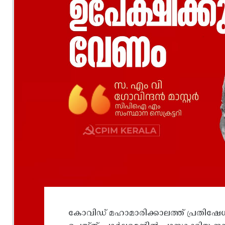
കോവിഡ് മഹാമാരിക്കാലത്ത് പ്രതിഷേധ