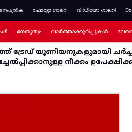
കടനപത്രിക
ഫോട്ടോ ഗാലറി
വീഡിയോ ഗാലറി
Do
കൾ
നേതൃത്വം
വാർത്താക്കുറിപ്പുകൾ
ലേഖ
്ഞ് ട്രേഡ് യൂണിയനുകളുമായി ചർച്
പ്പിക്കാനുള്ള നീക്കം ഉപേക്ഷിക