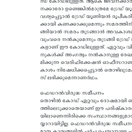
ന്ധ കോഡിലുള്ളത്. ആകെ ജീവനക്കാരു
നക്കാരോ ഉണ്ടെങ്കിൽമാത്രമേ ട്രേഡ
വശ്യപ്പെട്ടാൽ ട്രേഡ് യൂണിയൻ രൂപീകര
ക്കായി കണക്കാക്കുമെന്നും സമരത്തിന
ങ്ങിയാൽ സമരം തുടങ്ങാൻ അവകാശമില്
വുംവരെ നൽകുമെന്നും തുടങ്ങി ട്രേഡ
കളാണ് ഈ കോഡിലുള്ളത്. ഏറ്റവും വിച
നുകൾക്ക് അംഗത്വം നൽകാനുള്ള രേ
മിക്കുന്ന വെരിഫിക്കേഷൻ ഓഫീസറാണ
കാശം നിഷേധിക്കപ്പെട്ടാൽ തൊഴിലുട
സ് ലഭിക്കുമെന്നാണർഥം.
ഫെഡറൽവിരുദ്ധ സമീപനം
തൊഴിൽ കോഡ് ഏറ്റവും ദോഷമായി ബാധ
ത്തിലെടുക്കാതെയാണ് ഈ പരിഷ്കാര
യിലാണെന്നിരിക്കെ സംസ്ഥാനങ്ങളുമായി
യ്യാറായിട്ടില്ല. ഫെഡറൽവിരുദ്ധ സമീ
മായ കാര്യങ്ങളിൽ ചർച്ച ചെയ്യാനുള്