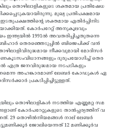
്കിലും തൊഴിലാളികളുടെ ശക്തമായ പ്രതിഷേധ
ധിക്കപ്പെടുകയായിരുന്നു. മുഖ്യ പ്രതിപക്ഷമായ
ടതുപക്ഷത്തിന്റെ ശക്തമായ എതിർപ്പിനിട
ക്കിയത്. കോർപറേറ്റ് അനുകൂലവും
 ഇന്ത്യയിൽ 1991ൽ അവതരിപ്പിച്ചതുതന്നെ
 ബിഹാർ തെരഞ്ഞെടുപ്പിൽ ബിജെപിക്ക് വൻ
ഴിലാളിവിരുദ്ധമായ നീക്കവുമായി മോദിസർ
ാ ഭരണകൂടസംവിധാനങ്ങളും ദുരുപയോഗിച്ച് തെര
കിൽ എത്ര ജനവിരുദ്ധമായ നടപടികളും
്കണമെന്ന അഹങ്കാരമാണ് ലേബർ കോഡുകൾ ഏ
ക്കാർ പ്രകടിപ്പിച്ചിട്ടുള്ളത്.
ന്ത്യയിലും തൊഴിലാളികൾ നടത്തിയ എണ്ണമറ്റ സമ
ളാണ് കോർപറേറ്റുകളുടെ താൽപ്പര്യത്തിന് വ
ന്നത്. 29 തൊഴിൽനിയമങ്ങൾ നാല് ലേബർ
ടുമണിക്കൂർ ജോലിയെന്നത് 12 മണിക്കൂർവ