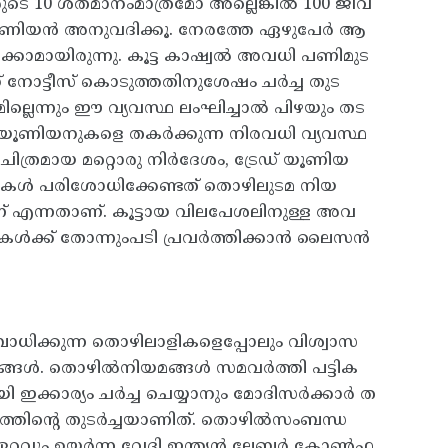
ടെ 10 ശതമാനംമാത്രമോ അല്ലെങ്കിൽ 100 ജീവ
് യൂണിയൻ അനുവദിക്കൂ. നേരത്തേ ഏഴുപേർ ആ
ിക്കാമായിരുന്നു. കൂട്ട കാഷ്വൽ അവധി പണിമുട
് നോട്ടീസ് കൊടുത്തതിനുശേഷം ചർച്ച തുട
ലെന്നും ഈ വ്യവസ്ഥ ലംഘിച്ചാൽ പിഴയും തട
് യൂണിയനുകളെ തകർക്കുന്ന നിരവധി വ്യവസ്ഥ
ിത്രമായ മറ്റൊരു നിർദേശം, ട്രേഡ് യൂണിയ
ഖകൾ പരിശോധിക്കേണ്ടത് തൊഴിലുടമ നിയ
് എന്നതാണ്. കൂട്ടായ വിലപേശലിനുള്ള അവ
മകൾക്ക് തോന്നുംപടി പ്രവർത്തിക്കാൻ ലൈസൻ
ിക്കുന്ന തൊഴിലാളികളെപ്പോലും വിശ്വാസ
ങ്ങൾ. തൊഴിൽനിയമങ്ങൾ സമവർത്തി പട്ടിക
 ഇക്കാര്യം ചർച്ച ചെയ്യാനും മോദിസർക്കാർ ത
പനത്തിന്റെ തുടർച്ചയാണിത്. തൊഴിൽസംബന്ധ
ള ഏറ്റവും ഉയർന്ന വേദി ഇന്ത്യൻ ലേബർ കോൺഫ