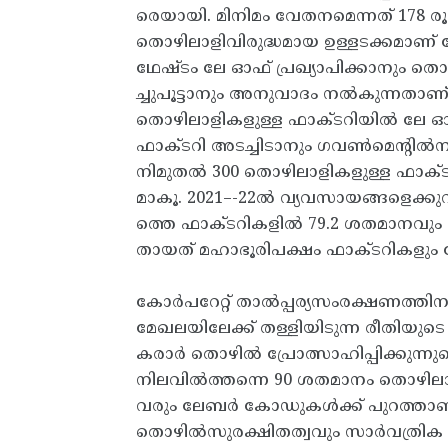
രെയായി. മിനിമം വേതനമെന്നത് 178 ര
തൊഴിലാളിവിരുദ്ധമായ ഉള്ളടക്കമാണ
ഥേഷ്ടം ലേ ഓഫ് പ്രഖ്യാപിക്കാനും ത
ച്ചുപൂട്ടാനും അനുവാദം നൽകുന്നതാ
തൊഴിലാളികളുള്ള ഫാക്ടറിയിൽ ലേ ഓഫ
ഫാക്ടറി അടച്ചിടാനും ഗവൺമെന്റിൽനി
നിമുതൽ 300 തൊഴിലാളികളുള്ള ഫാക
മാകൂ. 2021–-22ൽ വ്യവസായങ്ങളെക്കുറ
ത്തെ ഫാക്ടറികളിൽ 79.2 ശതമാനവു
തായത് മഹാഭൂരിപക്ഷം ഫാക്ടറികളും
കോർപറേറ്റ് താൽപ്പര്യസംരക്ഷണത
മേഖലയിലേക്ക് തള്ളിയിടുന്ന രീതിയു
കരാർ തൊഴിൽ പ്രോത്സാഹിപ്പിക്കുന്നുവ
നിലവിൽത്തന്നെ 90 ശതമാനം തൊഴി
വരും ലേബർ കോഡുകൾക്ക് പുറത്താണ്. 
തൊഴിൽസുരക്ഷിതത്വവും സാർവത്രിക മ