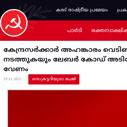
Skip to main content
കരട് രാഷ്ട്രീയ പ്രമേയം
പ്ര
പാർടി
രക്തസാക്ഷി
കേന്ദ്രസർക്കാർ അഹങ്കാരം വെടിഞ
നടത്തുകയും ലേബർ കോഡ് അടിച്ചേൽ
വേണം
സെക്രട്ടറിയുടെ പേജ്
29-11-2025