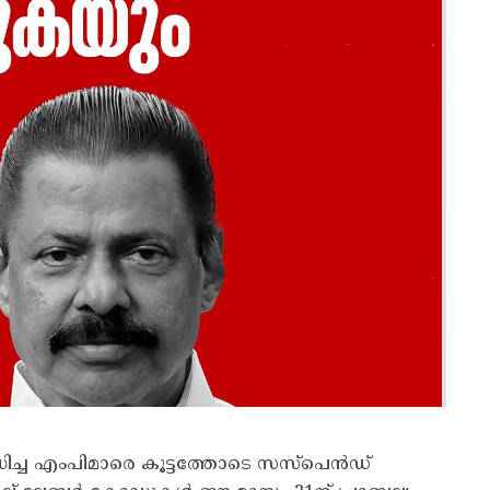
ിച്ച എംപിമാരെ കൂട്ടത്തോടെ സസ്‌പെൻഡ്