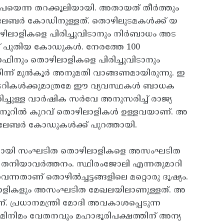
ൂപയെന്ന തറക്കൂലിയായി. അതായത് തീർത്തും
് ലേബർ കോഡിനുള്ളത്. തൊഴിലുടമകൾക്ക് യ
ൊഴിലാളികളെ പിരിച്ചുവിടാനും നിർബാധം അട
ണ് പുതിയ കോഡുകൾ. നേരത്തേ 100
ിനും തൊഴിലാളികളെ പിരിച്ചുവിടാനും
ന്ന്‌ മുൻകൂർ അനുമതി വാങ്ങണമായിരുന്നു. ഇ
്ടറികൾക്കുമാത്രമേ ഈ വ്യവസ്ഥകൾ ബാധക
ിച്ചുള്ള വാർഷിക സർവേ അനുസരിച്ച് രാജ്യ
ം നൂറിൽ കുറവ് തൊഴിലാളികൾ ഉള്ളവയാണ്. അ
 ലേബർ കോഡുകൾക്ക് പുറത്തായി.
്തിനായി സംഘടിത തൊഴിലാളികളെ അസംഘടിത
ടെ തനിയാവർത്തനം. സ്ഥിരംജോലി എന്നതുമാറി
െന്നതാണ് തൊഴിൽച്ചട്ടങ്ങളിലെ മറ്റൊരു ദൂഷ്യം.
ലാളികളും അസംഘടിത മേഖലയിലാണുള്ളത്. അ
പ്രധാനമന്ത്രി മോദി അവകാശപ്പെടുന്ന
ിനിമം വേതനവും മഹാഭൂരിപക്ഷത്തിന് അന്യ