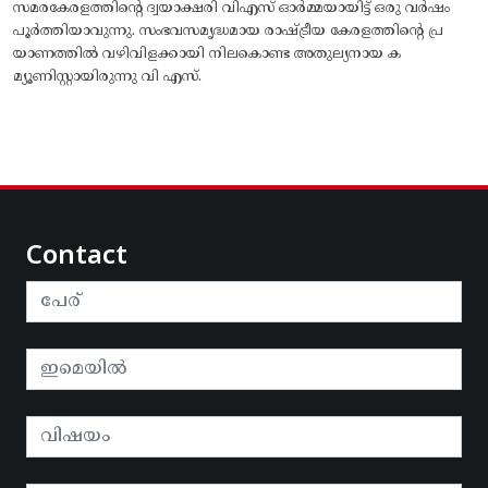
സമരകേരളത്തിൻ്റെ ദ്വയാക്ഷരി വിഎസ് ഓർമ്മയായിട്ട് ഒരു വർഷം
പൂർത്തിയാവുന്നു. സംഭവസമൃദ്ധമായ രാഷ്ട്രീയ കേരളത്തിന്റെ പ്ര
യാണത്തിൽ വഴിവിളക്കായി നിലകൊണ്ട അതുല്യനായ ക
മ്യൂണിസ്റ്റായിരുന്നു വി എസ്.
Contact