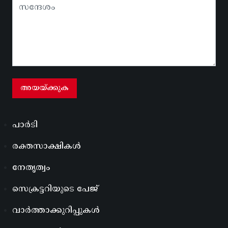
പാർടി
രക്തസാക്ഷികൾ
നേതൃത്വം
സെക്രട്ടറിയുടെ പേജ്
വാർത്താക്കുറിപ്പുകൾ