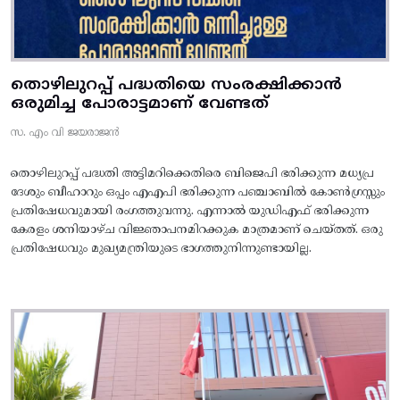
തൊഴിലുറപ്പ് പദ്ധതിയെ സംരക്ഷിക്കാൻ
ഒരുമിച്ച പോരാട്ടമാണ് വേണ്ടത്
സ. എം വി ജയരാജൻ
തൊഴിലുറപ്പ് പദ്ധതി അട്ടിമറിക്കെതിരെ ബിജെപി ഭരിക്കുന്ന മധ്യപ്ര
ദേശും ബീഹാറും ഒപ്പം എഎപി ഭരിക്കുന്ന പഞ്ചാബിൽ കോൺഗ്രസ്സും
പ്രതിഷേധവുമായി രംഗത്തുവന്നു. എന്നാൽ യുഡിഎഫ് ഭരിക്കുന്ന
കേരളം ശനിയാഴ്ച വിജ്ഞാപനമിറക്കുക മാത്രമാണ് ചെയ്തത്. ഒരു
പ്രതിഷേധവും മുഖ്യമന്ത്രിയുടെ ഭാഗത്തുനിന്നുണ്ടായില്ല.