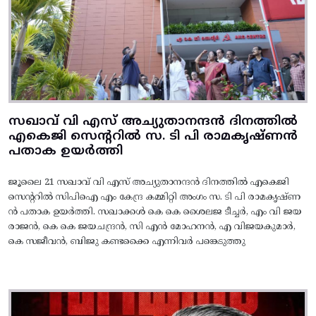
സഖാവ് വി എസ് അച്യുതാനന്ദൻ ദിനത്തിൽ
എകെജി സെന്ററിൽ സ. ടി പി രാമകൃഷ്‌ണൻ
പതാക ഉയർത്തി
ജൂലൈ 21 സഖാവ് വി എസ് അച്യുതാനന്ദൻ ദിനത്തിൽ എകെജി
സെന്ററിൽ സിപിഐ എം കേന്ദ്ര കമ്മിറ്റി അംഗം സ. ടി പി രാമകൃഷ്‌ണ
ൻ പതാക ഉയർത്തി. സഖാക്കൾ കെ കെ ശൈലജ ടീച്ചർ, എം വി ജയ
രാജൻ, കെ കെ ജയചന്ദ്രൻ, സി എൻ മോഹനൻ, എ വിജയകുമാർ,
കെ സജീവൻ, ബിജു കണ്ടക്കൈ എന്നിവർ പങ്കെടുത്തു