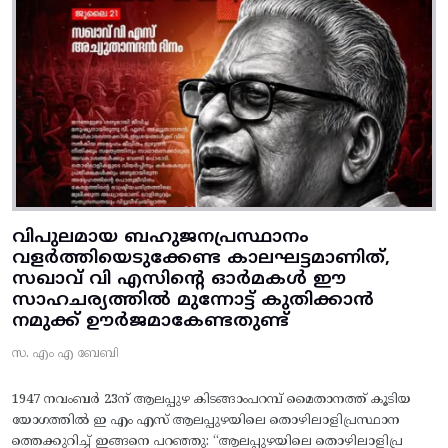
വിപുലമായ ബഹുജനപ്രസ്ഥാനം
വളർത്തിയെടുക്കേണ്ട കാലഘട്ടമാണിത്,
സഖാവ് വി എസിന്റെ ഓർമകൾ ഈ
സാഹചര്യത്തിൽ മുന്നോട്ട്‌ കുതിക്കാൻ
നമുക്ക് ഊർജമാകേണ്ടതുണ്ട്
സ. എം എ ബേബി
1947 നവംബർ 23ന് ആലപ്പുഴ കിടങ്ങാംപറമ്പ്‌ മൈതാനത്ത്‌ കൂടിയ
യോഗത്തിൽ ഇ എം എസ് ആലപ്പുഴയിലെ തൊഴിലാളിപ്രസ്ഥാന
ത്തെക്കുറിച്ച് ഇങ്ങനെ പറഞ്ഞു: “ആലപ്പുഴയിലെ തൊഴിലാളിപ്ര