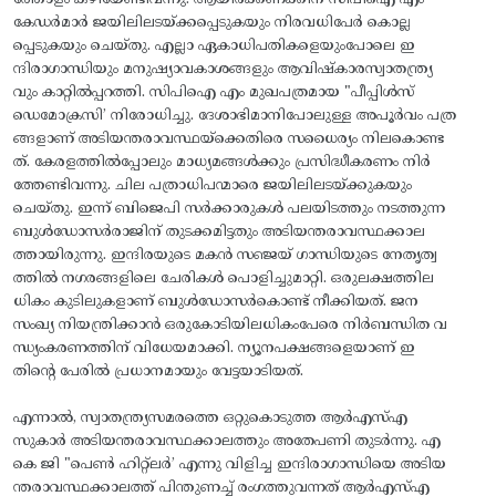
കേഡർമാർ ജയിലിലടയ്ക്കപ്പെടുകയും നിരവധിപേർ കൊല്ല
പ്പെടുകയും ചെയ്തു. എല്ലാ ഏകാധിപതികളെയുംപോലെ ഇ
ന്ദിരാഗാന്ധിയും മനുഷ്യാവകാശങ്ങളും ആവിഷ്കാരസ്വാതന്ത്ര്യ
വും കാറ്റിൽപ്പറത്തി. സിപിഐ എം മുഖപത്രമായ "പീപ്പിൾസ്
ഡെമോക്രസി’ നിരോധിച്ചു. ദേശാഭിമാനിപോലുള്ള അപൂർവം പത്ര
ങ്ങളാണ് അടിയന്തരാവസ്ഥയ്‌ക്കെതിരെ സധൈര്യം നിലകൊണ്ട
ത്. കേരളത്തിൽപ്പോലും മാധ്യമങ്ങൾക്കും പ്രസിദ്ധീകരണം നിർ
ത്തേണ്ടിവന്നു. ചില പത്രാധിപന്മാരെ ജയിലിലടയ്ക്കുകയും
ചെയ്തു. ഇന്ന് ബിജെപി സർക്കാരുകൾ പലയിടത്തും നടത്തുന്ന
ബുൾഡോസർരാജിന് തുടക്കമിട്ടതും അടിയന്തരാവസ്ഥക്കാല
ത്തായിരുന്നു. ഇന്ദിരയുടെ മകൻ സഞ്ജയ് ഗാന്ധിയുടെ നേതൃത്വ
ത്തിൽ നഗരങ്ങളിലെ ചേരികൾ പൊളിച്ചുമാറ്റി. ഒരുലക്ഷത്തില
ധികം കുടിലുകളാണ് ബുൾഡോസർകൊണ്ട്‌ നീക്കിയത്‌. ജന
സംഖ്യ നിയന്ത്രിക്കാൻ ഒരുകോടിയിലധികംപേരെ നിർബന്ധിത വ
ന്ധ്യംകരണത്തിന് വിധേയമാക്കി. ന്യൂനപക്ഷങ്ങളെയാണ് ഇ
തിന്റെ പേരിൽ പ്രധാനമായും വേട്ടയാടിയത്.
എന്നാൽ, സ്വാതന്ത്ര്യസമരത്തെ ഒറ്റുകൊടുത്ത ആർഎസ്എ
സുകാർ അടിയന്തരാവസ്ഥക്കാലത്തും അതേപണി തുടർന്നു. എ
കെ ജി "പെൺ ഹിറ്റ്‌ലർ’ എന്നു വിളിച്ച ഇന്ദിരാഗാന്ധിയെ അടിയ
ന്തരാവസ്ഥക്കാലത്ത് പിന്തുണച്ച് രംഗത്തുവന്നത് ആർഎസ്എ