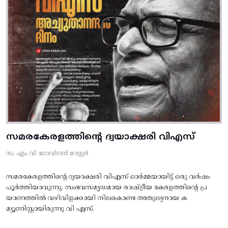
സമരകേരളത്തിൻ്റെ ദ്വയാക്ഷരി വിഎസ്
സ. എം വി ഗോവിന്ദൻ മാസ്റ്റർ
സമരകേരളത്തിൻ്റെ ദ്വയാക്ഷരി വിഎസ് ഓർമ്മയായിട്ട് ഒരു വർഷം
പൂർത്തിയാവുന്നു. സംഭവസമൃദ്ധമായ രാഷ്ട്രീയ കേരളത്തിന്റെ പ്ര
യാണത്തിൽ വഴിവിളക്കായി നിലകൊണ്ട അതുല്യനായ ക
മ്യൂണിസ്റ്റായിരുന്നു വി എസ്.