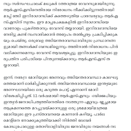
സും സർസംഘചാലക് മധുകർ ദത്താത്രയ ദേവറസുമായിരുന്നു.
ആർഎസ്എസിനെതിരായ നിരോധനം നീക്കിക്കിട്ടുന്നതിനായി
മാപ്പ് തേടി ഇന്ദിരാഗാന്ധിക്ക് കത്തെഴുതിയ പാരമ്പര്യവും ആർഎ
സ്എസിന് സ്വന്തം. ഈ മാപ്പപേക്ഷകളിൽ ഇന്ദിരാഗാന്ധിയെ
വാനോളം പുകഴ്ത്താനും ദേവറസ് തയ്യാറായി. ഇന്ദിരാഗാന്ധിയെ
നേരിട്ടു കണ്ട് സംസാരിക്കാൻ അദ്ദേഹം താൽപ്പര്യം പ്രകടിപ്പിക്കുക
യും ചെയ്തു. ഒരുവേള അടിയന്തരാവസ്ഥാവിരുദ്ധ പ്രസ്ഥാനങ്ങ
ളുമായി തങ്ങൾക്ക് ബന്ധമില്ലെന്നും അതിനാൽ നിരോധനം പിൻ
വലിക്കണമെന്നും ദേവറസ് ആവശ്യപ്പെട്ടു. ഇന്ദിരാഗാന്ധിയുടെ ഇ
രുപതിന പരിപാടിയെ പിന്തുണയ്‌ക്കാനും ആർഎസ്എസ് ത
യ്യാറായി.
ഇന്ന്, നരേന്ദ്ര മോദിയുടെ ഭരണവും അടിയന്തരാവസ്ഥാ കാലഘട്ട
ത്തെയാണ് ഓർമിപ്പിക്കുന്നത്. അടിയന്തരാവസ്ഥയെ ഇന്ത്യയുടെ
ഭരണഘടനയിലെ ഒരു കറുത്ത പൊട്ട് എന്നാണ് മോദി
വിശേഷിപ്പിച്ചത്. 12 വർഷമായി ആർ‌എസ്‌എസും -ബിജെപിയും
ഇന്ത്യൻ ജനാധിപത്യത്തിനെതിരെ നടത്തുന്ന ഏറ്റവും മ്ലേച്ഛമായ
ആക്രമണത്തെ മറച്ചുവയ്‌ക്കാനുള്ള ഒരു ശ്രമമായിമാത്രമേ
മോദിയുടെ ഈ പ്രസ്താവനയെ കാണാൻ കഴിയൂ. പാർല
മെന്റിനെ നോക്കുകുത്തിയാക്കി നിർത്തി ലേബർ
കോഡുപോലുള്ള തൊഴിലാളിവിരുദ്ധ ജനവിരുദ്ധ നയങ്ങൾ നട