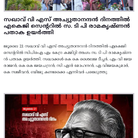
സഖാവ് വി എസ് അച്യുതാനന്ദൻ ദിനത്തിൽ
എകെജി സെന്ററിൽ സ. ടി പി രാമകൃഷ്‌ണൻ
പതാക ഉയർത്തി
ജൂലൈ 21 സഖാവ് വി എസ് അച്യുതാനന്ദൻ ദിനത്തിൽ എകെജി
സെന്ററിൽ സിപിഐ എം കേന്ദ്ര കമ്മിറ്റി അംഗം സ. ടി പി രാമകൃഷ്‌ണ
ൻ പതാക ഉയർത്തി. സഖാക്കൾ കെ കെ ശൈലജ ടീച്ചർ, എം വി ജയ
രാജൻ, കെ കെ ജയചന്ദ്രൻ, സി എൻ മോഹനൻ, എ വിജയകുമാർ,
കെ സജീവൻ, ബിജു കണ്ടക്കൈ എന്നിവർ പങ്കെടുത്തു