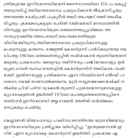
ന്ത്രിയുമായ ഇന്ദിരാഗാന്ധിയാണ് ഭരണഘടനയിലെ 352–ാം വകുപ്പ്
അനുസരിച്ച് അടിയന്തരാവസ്ഥ പ്രഖ്യാപിക്കാൻ തീരുമാനിച്ചതും
അന്നത്തെ രാഷ്ട്രപതി ഫക്രുദീൻ അലി അഹമ്മദ് അത് അംഗീക
രിച്ചതും. ക്രമക്കേടുകളുടെ പേരിൽ റായ്ബറേലി മണ്ഡലത്തിൽ
നിന്നുള്ള ഇന്ദിരാഗാന്ധിയുടെ തെരഞ്ഞെടുപ്പുവിജയം അ
സാധുവാക്കിയ അലഹബാദ് ഹൈക്കോടതിയുടെ
വിധിയായിരുന്നു അടിയന്തരാവസ്ഥ പ്രഖ്യാപിക്കാനുള്ള
പെട്ടെന്നുള്ള കാരണം. രാജ്യത്ത് കോൺഗ്രസ് പാർടിക്കുണ്ടായ ആ
ധിപത്യം 1967ലെ തെരഞ്ഞെടുപ്പിൽ നഷ്ടമാകാൻ തുടങ്ങിയതാണ്
മറ്റൊരു പ്രകോപനം. കേരളവും തമിഴ്നാടും പശ്ചിമബംഗാളും ഉൾ
പ്പെടെ ഒമ്പത് സംസ്ഥാനങ്ങളിൽ കോൺഗ്രസിന് അധികാരം നഷ്ട
മായി. ഇതിനോടുള്ള പ്രതികരണം എന്ന നിലയിലാണ് ഗരീബി ഹ
ഠാവോ, ബാങ്ക് ദേശസാൽക്കരണം, മുൻ നാട്ടുരാജാക്കന്മാർക്ക് ന
ൽകിയ പ്രിവി പഴ്സ് റദ്ദാക്കൽ തുടങ്ങി പുരോഗമനസ്വഭാവമുള്ള
മുദ്രാവാക്യങ്ങൾ ഉയർത്തി 1971ലെ പൊതുതെരഞ്ഞെടുപ്പിനെ
നേരിടാൻ ഇന്ദിരാഗാന്ധി തയ്യാറായത്. അതിൽ വൻവിജയം
നേടുകയും ചെയ്തു.
ബംഗ്ലാദേശ് വിമോചനവും പാകിസ്ഥാനെതിരായ യുദ്ധവിജയവും
ഇന്ദിരാഗാന്ധിയുടെ പ്രതിച്ഛായ വർധിപ്പിച്ചു. "ഇന്ത്യയെന്നാൽ ഇ
ന്ദിര’ എന്ന മുദ്രാവാക്യം കോൺഗ്രസ് ഉയർത്തി. പ്രകടമായ ഏ