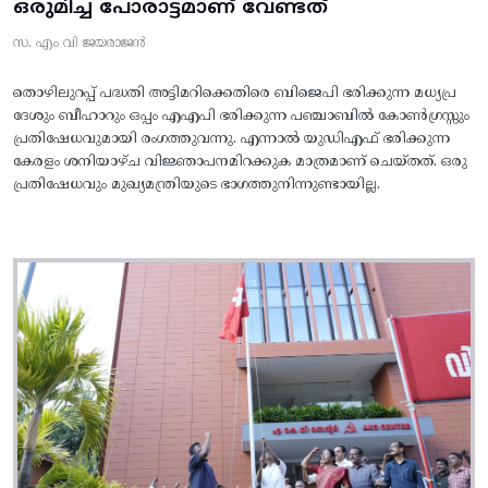
ഒരുമിച്ച പോരാട്ടമാണ് വേണ്ടത്
സ. എം വി ജയരാജൻ
തൊഴിലുറപ്പ് പദ്ധതി അട്ടിമറിക്കെതിരെ ബിജെപി ഭരിക്കുന്ന മധ്യപ്ര
ദേശും ബീഹാറും ഒപ്പം എഎപി ഭരിക്കുന്ന പഞ്ചാബിൽ കോൺഗ്രസ്സും
പ്രതിഷേധവുമായി രംഗത്തുവന്നു. എന്നാൽ യുഡിഎഫ് ഭരിക്കുന്ന
കേരളം ശനിയാഴ്ച വിജ്ഞാപനമിറക്കുക മാത്രമാണ് ചെയ്തത്. ഒരു
പ്രതിഷേധവും മുഖ്യമന്ത്രിയുടെ ഭാഗത്തുനിന്നുണ്ടായില്ല.