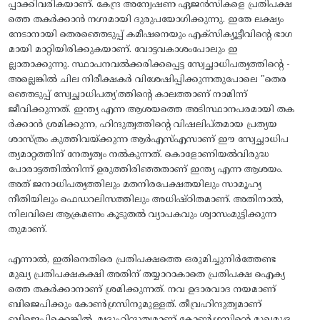
പ്പാക്കിവരികയാണ്. കേന്ദ്ര അന്വേഷണ ഏജൻസികളെ പ്രതിപക്ഷ
ത്തെ തകർക്കാൻ നഗ്നമായി ദുരുപയോഗിക്കുന്നു. ഇതേ ലക്ഷ്യം
നേടാനായി തെരഞ്ഞെടുപ്പ് കമീഷനെയും എക്സിക്യൂട്ടീവിന്റെ ഭാഗ
മായി മാറ്റിയിരിക്കുകയാണ്. വോട്ടവകാശംപോലും ഇ
ല്ലാതാക്കുന്നു. സ്ഥാപനവൽക്കരിക്കപ്പെട്ട സ്വേച്ഛാധിപത്യത്തിന്റെ -
അല്ലെങ്കിൽ ചില നിരീക്ഷകർ വിശേഷിപ്പിക്കുന്നതുപോലെ "തെര
ഞ്ഞെടുപ്പ് സ്വേച്ഛാധിപത്യ’ത്തിന്റെ കാലത്താണ് നാമിന്ന്
ജീവിക്കുന്നത്. ഇന്ത്യ എന്ന ആശയത്തെ അടിസ്ഥാനപരമായി തക
ർക്കാൻ ശ്രമിക്കുന്ന, ഹിന്ദുത്വത്തിന്റെ വിഷലിപ്തമായ പ്രത്യയ
ശാസ്ത്രം കുത്തിവയ്ക്കുന്ന ആർ‌എസ്‌എസാണ് ഈ സ്വേച്ഛാധിപ
ത്യമാറ്റത്തിന് നേതൃത്വം നൽകുന്നത്. കൊളോണിയൽവിരുദ്ധ
പോരാട്ടത്തിൽനിന്ന് ഉരുത്തിരിഞ്ഞതാണ് ഇന്ത്യ എന്ന ആശയം.
അത് ജനാധിപത്യത്തിലും മതനിരപേക്ഷതയിലും സാമൂഹ്യ
നീതിയിലും ഫെഡറലിസത്തിലും അധിഷ്ഠിതമാണ്. അതിനാൽ,
നിലവിലെ ആക്രമണം കൂടുതൽ വ്യാപകവും ശ്വാസംമുട്ടിക്കുന്ന
തുമാണ്.
എന്നാൽ, ഇതിനെതിരെ പ്രതിപക്ഷത്തെ ഒരുമിച്ചുനിർത്തേണ്ട
മുഖ്യ പ്രതിപക്ഷകക്ഷി അതിന് തയ്യാറാകാതെ പ്രതിപക്ഷ ഐക്യ
ത്തെ തകർക്കാനാണ് ശ്രമിക്കുന്നത്. നവ ഉദാരവാദ നയമാണ്
ബിജെപിക്കും കോൺഗ്രസിനുമുള്ളത്. തീവ്രഹിന്ദുത്വമാണ്
ബിജെപിക്കെങ്കിൽ, മൃദുഹിന്ദുത്വമാണ് കോൺഗ്രസിന്റെ മുഖമുദ്ര.