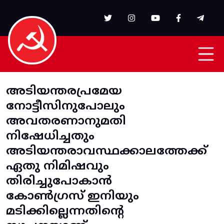
Skip to main content
അടിയന്തരപ്രമേയ
നോട്ടീസിനുപോലും
അവതരണാനുമതി
നിഷേധിച്ചതും
അടിയന്തരാവസ്ഥക്കാലത്തേക്ക്
ഏതു നിമിഷവും
തിരിച്ചുപോകാൻ
കോൺഗ്രസ് ഇനിയും
മടിക്കില്ലെന്നതിന്റെ