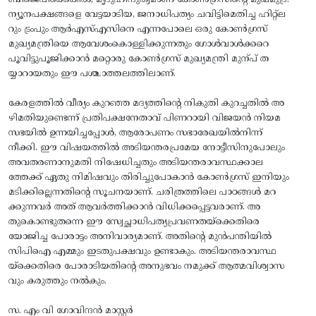
ന്യൂനപക്ഷങ്ങളെ വേട്ടയാടിയ, ജനാധിപത്യം ചവിട്ടിമെതിച്ച ഹിറ്റ്‌ല
റും ട്രംപും ആർഎസ്എസിനെ എന്നപോലെ ഒരു കോൺഗ്രസ്
മുഖ്യമന്ത്രിയെ ആവേശംകൊള്ളിക്കുന്നതും ഗോൾവാൾക്കറെ
പൂവിട്ടുപൂജിക്കാൻ മറ്റൊരു കോൺഗ്രസ് മുഖ്യമന്ത്രി മുന്പ്‌ ത
യ്യാറായതും ഈ പശ്ചാത്തലത്തിലാണ്.
കേരളത്തിൽ വീര്യം കുറഞ്ഞ മദ്യത്തിന്റെ നികുതി കുറച്ചതിൽ അ
ഴിമതിയുണ്ടെന്ന്‌ പ്രതിപക്ഷനേതാവ് പിണറായി വിജയൻ നിയമ
സഭയിൽ ഉന്നയിച്ചപ്പോൾ, ആരോപണം സഭാരേഖയിൽനിന്ന്‌
നീക്കി. ഈ വിഷയത്തിൽ അടിയന്തരപ്രമേയ നോട്ടീസിനുപോലും
അവതരണാനുമതി നിഷേധിച്ചതും അടിയന്തരാവസ്ഥക്കാല
ത്തേക്ക് ഏതു നിമിഷവും തിരിച്ചുപോകാൻ കോൺഗ്രസ് ഇനിയും
മടിക്കില്ലെന്നതിന്റെ സൂചനയാണ്. ചരിത്രത്തിലെ പാഠങ്ങൾ മറ
ക്കുന്നവർ അത് ആവർത്തിക്കാൻ വിധിക്കപ്പെട്ടവരാണ്. അ
തുകൊണ്ടുതന്നെ ഈ സ്വേച്ഛാധിപത്യപ്രവണതയ്‌ക്കെതിരെ
യോജിച്ച പോരാട്ടം അനിവാര്യമാണ്. അതിന്റെ മുൻപന്തിയിൽ
സിപിഐ എമ്മും ഇടതുപക്ഷവും ഉണ്ടാകും. അടിയന്തരാവസ്ഥ
യ്‌ക്കെതിരെ പോരാടിയതിന്റെ അനുഭവം നമുക്ക് ആത്മവിശ്വാസ
വും കരുത്തും നൽകും.​
സ. എം വി ഗോവിന്ദൻ മാസ്റ്റർ