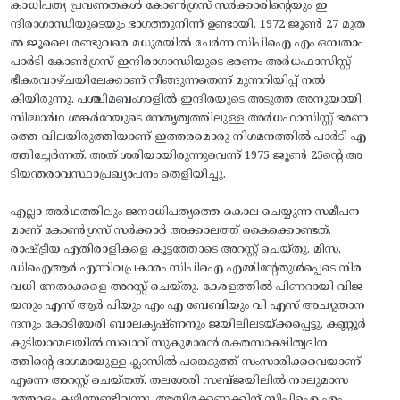
കാധിപത്യ പ്രവണതകൾ കോൺഗ്രസ് സർക്കാരിന്റെയും ഇ
ന്ദിരാഗാന്ധിയുടെയും ഭാഗത്തുനിന്ന്‌ ഉണ്ടായി. 1972 ജൂൺ 27 മുത
ൽ ജൂലൈ രണ്ടുവരെ മധുരയിൽ ചേർന്ന സിപിഐ എം ഒമ്പതാം
പാർടി കോൺഗ്രസ് ഇന്ദിരാഗാന്ധിയുടെ ഭരണം അർധഫാസിസ്റ്റ്
ഭീകരവാഴ്ചയിലേക്കാണ് നീങ്ങുന്നതെന്ന് മുന്നറിയിപ്പ് നൽ
കിയിരുന്നു. പശ്ചിമബംഗാളിൽ ഇന്ദിരയുടെ അടുത്ത അനുയായി
സിദ്ധാർഥ ശങ്കർറേയുടെ നേതൃത്വത്തിലുള്ള അർധഫാസിസ്റ്റ് ഭരണ
ത്തെ വിലയിരുത്തിയാണ് ഇത്തരമൊരു നിഗമനത്തിൽ പാർടി എ
ത്തിച്ചേർന്നത്. അത്‌ ശരിയായിരുന്നുവെന്ന് 1975 ജൂൺ 25ന്റെ അ
ടിയന്തരാവസ്ഥാപ്രഖ്യാപനം തെളിയിച്ചു.
എല്ലാ അർഥത്തിലും ജനാധിപത്യത്തെ കൊല ചെയ്യുന്ന സമീപന
മാണ് കോൺഗ്രസ് സർക്കാർ അക്കാലത്ത് കൈക്കൊണ്ടത്.
രാഷ്ട്രീയ എതിരാളികളെ കൂട്ടത്തോടെ അറസ്റ്റ് ചെയ്തു. മിസ,
ഡിഐആർ എന്നിവപ്രകാരം സിപിഐ എമ്മിന്റേതുൾപ്പെടെ നിര
വധി നേതാക്കളെ അറസ്റ്റ് ചെയ്തു. കേരളത്തിൽ പിണറായി വിജ
യനും എസ് ആർ പിയും എം എ ബേബിയും വി എസ് അച്യുതാന
ന്ദനും കോടിയേരി ബാലകൃഷ്ണനും ജയിലിലടയ്ക്കപ്പെട്ടു. കണ്ണൂർ
കുടിയാന്മലയിൽ സഖാവ് സുകുമാരൻ രക്തസാക്ഷിത്വദിന
ത്തിന്റെ ഭാഗമായുള്ള ക്ലാസിൽ പങ്കെടുത്ത് സംസാരിക്കവെയാണ്
എന്നെ അറസ്റ്റ് ചെയ്തത്. തലശേരി സബ്ജയിലിൽ നാലുമാസ
ത്തോളം കഴിയേണ്ടിവന്നു. ആയിരക്കണക്കിന് സിപിഐ എം