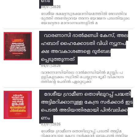
ണം
08/07/2026
ദേശീയ ഭക്ഷ്യസുരക്ഷാനിയമത്തിൽ ഭേദഗതിവ
രുത്തി അന്ത്യോദയ അന്ന യോജന പദ്ധതിയുടെ
യോഗ്യതാ മാനദണ്ഡങ്ങളിൽ മ
വാരണാസി ദാൽമണ്ഡി കേസ്, അല
ഹബാദ് ഹൈക്കോടതി വിധി ന്യൂനപ
ക്ഷ അവകാശങ്ങളെ ദുർബല
പ്പെടുത്തുന്നത്
04/07/2026
വാരണാസിയിലെ ദാൽമണ്ഡിയിൽ മുസ്ലിം പ
ള്ളികളടക്കം സ്ഥിതി ചെയ്യുന്ന ഭൂമി വികസന
ത്തിന്റെ പേരിൽ ഏറ്റെടുക്ക
ദേശീയ ഗ്രാമീണ തൊഴിലുറപ്പ്‌ പദ്ധതി
അട്ടിമറിക്കാനുള്ള കേന്ദ്ര സര്‍ക്കാര്‍ ഇട
പെടല്‍ അടിയന്തിരമായി പിന്‍വലിക്ക
ണം
03/07/2026
ദേശീയ ഗ്രാമീണ തൊഴിലുറപ്പ്‌ പദ്ധതി അട്ടിമ
റിക്കാനുള്ള കേന്ദ്ര സര്‍ക്കാര്‍ ഇടപെടല്‍ അടിയ