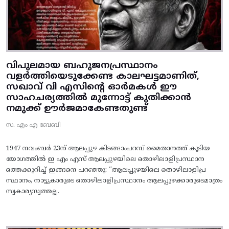
വിപുലമായ ബഹുജനപ്രസ്ഥാനം
വളർത്തിയെടുക്കേണ്ട കാലഘട്ടമാണിത്,
സഖാവ് വി എസിന്റെ ഓർമകൾ ഈ
സാഹചര്യത്തിൽ മുന്നോട്ട്‌ കുതിക്കാൻ
നമുക്ക് ഊർജമാകേണ്ടതുണ്ട്
സ. എം എ ബേബി
1947 നവംബർ 23ന് ആലപ്പുഴ കിടങ്ങാംപറമ്പ്‌ മൈതാനത്ത്‌ കൂടിയ
യോഗത്തിൽ ഇ എം എസ് ആലപ്പുഴയിലെ തൊഴിലാളിപ്രസ്ഥാന
ത്തെക്കുറിച്ച് ഇങ്ങനെ പറഞ്ഞു: “ആലപ്പുഴയിലെ തൊഴിലാളിപ്ര
സ്ഥാനം, നാട്ടുകാരുടെ തൊഴിലാളിപ്രസ്ഥാനം ആലപ്പുഴക്കാരുടെമാത്രം
സ്വകാര്യസ്വത്തല്ല.