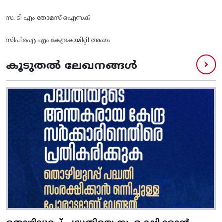
സ. ടി എം തോമസ് ഐസക്
സിപിഐ എം കേന്ദ്രകമ്മിറ്റി അംഗം
കൂടുതൽ ലേഖനങ്ങൾ