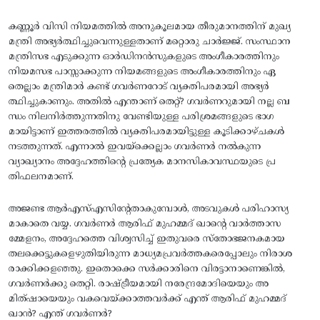
കണ്ണൂർ വിസി നിയമത്തിൽ അനുകൂലമായ തീരുമാനത്തിന് മുഖ്യ
മന്ത്രി അഭ്യർത്ഥിച്ചുവെന്നുള്ളതാണ് മറ്റൊരു ചാർജ്ജ്. സംസ്ഥാന
മന്ത്രിസഭ എടുക്കുന്ന ഓർഡിനൻസുകളുടെ അംഗീകാരത്തിനും
നിയമസഭ പാസ്സാക്കുന്ന നിയമങ്ങളുടെ അംഗീകാരത്തിനും ഏ
തെല്ലാം മന്ത്രിമാർ കണ്ട് ഗവർണറോട് വ്യക്തിപരമായി അഭ്യർ
ത്ഥിച്ചുകാണും. അതിൽ എന്താണ് തെറ്റ്? ഗവർണറുമായി നല്ല ബ
ന്ധം നിലനിർത്തുന്നതിനു വേണ്ടിയുള്ള പരിശ്രമങ്ങളുടെ ഭാഗ
മായിട്ടാണ് ഇത്തരത്തിൽ വ്യക്തിപരമായിട്ടുള്ള കൂടിക്കാഴ്ചകൾ
നടത്തുന്നത്. എന്നാൽ ഇവയ്ക്കെല്ലാം ഗവർണർ നൽകുന്ന
വ്യാഖ്യാനം അദ്ദേഹത്തിന്റെ പ്രത്യേക മാനസികാവസ്ഥയുടെ പ്ര
തിഫലനമാണ്.
അജണ്ട ആർഎസ്എസിന്റേതാകുമ്പോൾ, അടവുകൾ പരിഹാസ്യ
മാകാതെ വയ്യ. ഗവർണർ ആരിഫ് മുഹമ്മദ് ഖാന്റെ വാർത്താസ
മ്മേളനം, അദ്ദേഹത്തെ വിശ്വസിച്ച് ഇതുവരെ സ്തോഭജനകമായ
തലക്കെട്ടുകളെഴുതിയിരുന്ന മാധ്യമപ്രവർത്തകരെപ്പോലും നിരാശ
രാക്കിക്കളഞ്ഞു. ഇതൊക്കെ സർക്കാരിനെ വിരട്ടാനാണെങ്കിൽ,
ഗവർണർക്കു തെറ്റി. രാഷ്ട്രീയമായി നരേന്ദ്രമോദിയെയും അ
മിത്ഷായെയും വകവെയ്ക്കാത്തവർക്ക് എന്ത് ആരിഫ് മുഹമ്മദ്
ഖാൻ? എന്ത് ഗവർണർ?