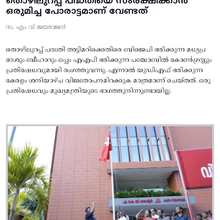
തൊഴിലുറപ്പ് പദ്ധതിയെ സംരക്ഷിക്കാൻ
ഒരുമിച്ച പോരാട്ടമാണ് വേണ്ടത്
സ. എം വി ജയരാജൻ
തൊഴിലുറപ്പ് പദ്ധതി അട്ടിമറിക്കെതിരെ ബിജെപി ഭരിക്കുന്ന മധ്യപ്ര
ദേശും ബീഹാറും ഒപ്പം എഎപി ഭരിക്കുന്ന പഞ്ചാബിൽ കോൺഗ്രസ്സും
പ്രതിഷേധവുമായി രംഗത്തുവന്നു. എന്നാൽ യുഡിഎഫ് ഭരിക്കുന്ന
കേരളം ശനിയാഴ്ച വിജ്ഞാപനമിറക്കുക മാത്രമാണ് ചെയ്തത്. ഒരു
പ്രതിഷേധവും മുഖ്യമന്ത്രിയുടെ ഭാഗത്തുനിന്നുണ്ടായില്ല.