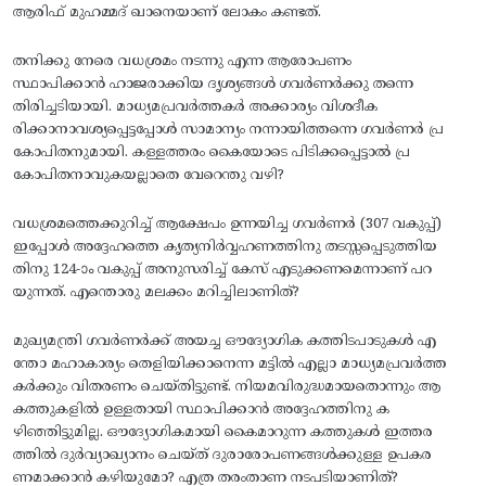
ആരിഫ് മുഹമ്മദ് ഖാനെയാണ് ലോകം കണ്ടത്.
തനിക്കു നേരെ വധശ്രമം നടന്നു എന്ന ആരോപണം
സ്ഥാപിക്കാൻ ഹാജരാക്കിയ ദൃശ്യങ്ങൾ ഗവർണർക്കു തന്നെ
തിരിച്ചടിയായി. മാധ്യമപ്രവർത്തകർ അക്കാര്യം വിശദീക
രിക്കാനാവശ്യപ്പെട്ടപ്പോൾ സാമാന്യം നന്നായിത്തന്നെ ഗവർണർ പ്ര
കോപിതനുമായി. കള്ളത്തരം കൈയോടെ പിടിക്കപ്പെട്ടാൽ പ്ര
കോപിതനാവുകയല്ലാതെ വേറെന്തു വഴി?
വധശ്രമത്തെക്കുറിച്ച് ആക്ഷേപം ഉന്നയിച്ച ഗവർണർ (307 വകുപ്പ്)
ഇപ്പോൾ അദ്ദേഹത്തെ കൃത്യനിർവ്വഹണത്തിനു തടസ്സപ്പെടുത്തിയ
തിനു 124-ാം വകുപ്പ് അനുസരിച്ച് കേസ് എടുക്കണമെന്നാണ് പറ
യുന്നത്. എന്തൊരു മലക്കം മറിച്ചിലാണിത്?
മുഖ്യമന്ത്രി ഗവർണർക്ക് അയച്ച ഔദ്യോഗിക കത്തിടപാടുകൾ എ
ന്തോ മഹാകാര്യം തെളിയിക്കാനെന്ന മട്ടിൽ എല്ലാ മാധ്യമപ്രവർത്ത
കർക്കും വിതരണം ചെയ്തിട്ടുണ്ട്. നിയമവിരുദ്ധമായതൊന്നും ആ
കത്തുകളിൽ ഉള്ളതായി സ്ഥാപിക്കാൻ അദ്ദേഹത്തിനു ക
ഴിഞ്ഞിട്ടുമില്ല. ഔദ്യോഗികമായി കൈമാറുന്ന കത്തുകൾ ഇത്തര
ത്തിൽ ദുർവ്യാഖ്യാനം ചെയ്ത് ദുരാരോപണങ്ങൾക്കുള്ള ഉപകര
ണമാക്കാൻ കഴിയുമോ? എത്ര തരംതാണ നടപടിയാണിത്?