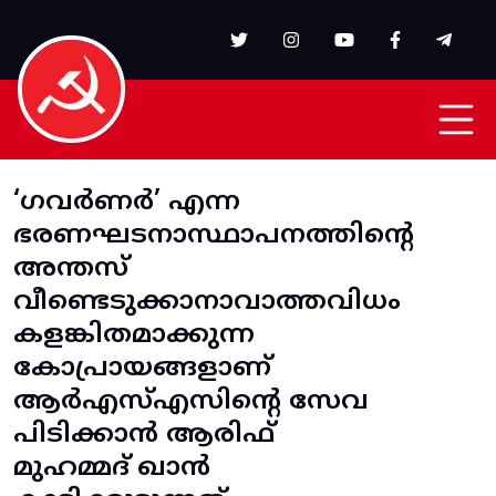
Skip to main content
‘ഗവർണർ’ എന്ന
ഭരണഘടനാസ്ഥാപനത്തിന്റെ
അന്തസ്
വീണ്ടെടുക്കാനാവാത്തവിധം
കളങ്കിതമാക്കുന്ന
കോപ്രായങ്ങളാണ്
ആർഎസ്എസിന്റെ സേവ
പിടിക്കാൻ ആരിഫ്
മുഹമ്മദ് ഖാൻ