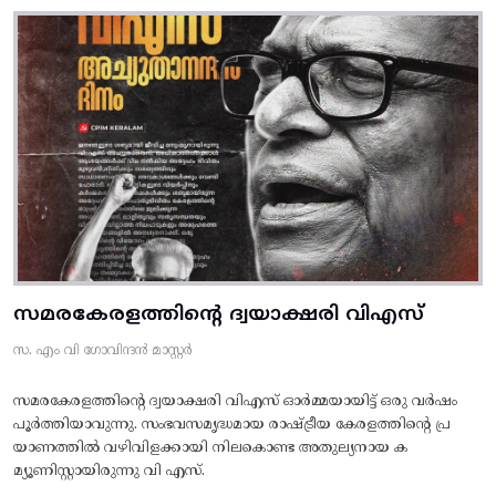
സമരകേരളത്തിൻ്റെ ദ്വയാക്ഷരി വിഎസ്
സ. എം വി ഗോവിന്ദൻ മാസ്റ്റർ
സമരകേരളത്തിൻ്റെ ദ്വയാക്ഷരി വിഎസ് ഓർമ്മയായിട്ട് ഒരു വർഷം
പൂർത്തിയാവുന്നു. സംഭവസമൃദ്ധമായ രാഷ്ട്രീയ കേരളത്തിന്റെ പ്ര
യാണത്തിൽ വഴിവിളക്കായി നിലകൊണ്ട അതുല്യനായ ക
മ്യൂണിസ്റ്റായിരുന്നു വി എസ്.