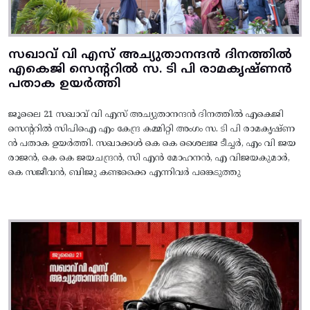
സഖാവ് വി എസ് അച്യുതാനന്ദൻ ദിനത്തിൽ
എകെജി സെന്ററിൽ സ. ടി പി രാമകൃഷ്‌ണൻ
പതാക ഉയർത്തി
ജൂലൈ 21 സഖാവ് വി എസ് അച്യുതാനന്ദൻ ദിനത്തിൽ എകെജി
സെന്ററിൽ സിപിഐ എം കേന്ദ്ര കമ്മിറ്റി അംഗം സ. ടി പി രാമകൃഷ്‌ണ
ൻ പതാക ഉയർത്തി. സഖാക്കൾ കെ കെ ശൈലജ ടീച്ചർ, എം വി ജയ
രാജൻ, കെ കെ ജയചന്ദ്രൻ, സി എൻ മോഹനൻ, എ വിജയകുമാർ,
കെ സജീവൻ, ബിജു കണ്ടക്കൈ എന്നിവർ പങ്കെടുത്തു