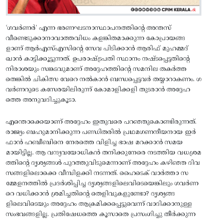
‘ഗവർണർ’ എന്ന ഭരണഘടനാസ്ഥാപനത്തിന്റെ അന്തസ്
വീണ്ടെടുക്കാനാവാത്തവിധം കളങ്കിതമാക്കുന്ന കോപ്രായങ്ങ
ളാണ് ആർഎസ്എസിന്റെ സേവ പിടിക്കാൻ ആരിഫ് മുഹമ്മദ്
ഖാൻ കാട്ടിക്കൂട്ടുന്നത്. ഉപരാഷ്ട്രപതി സ്ഥാനം നഷ്ടപ്പെട്ടതിന്റെ
നിരാശയും സങ്കടവുമാണ് അദ്ദേഹത്തിന്റെ സമനില തകർത്ത
തെങ്കിൽ ചികിത്സ വേറെ നൽകാൻ ബന്ധപ്പെട്ടവർ തയ്യാറാകണം. ഗ
വർണറുടെ കസേരയിലിരുന്ന് കോമാളിക്കളി തുടരാൻ അദ്ദേഹ
ത്തെ അനുവദിച്ചുകൂടാ.
എന്തൊക്കെയാണ് അദ്ദേഹം ഇതുവരെ പറഞ്ഞുകൊണ്ടിരുന്നത്.
രാജ്യം ബഹുമാനിക്കുന്ന പണ്ഡിതരിൽ പ്രഥമഗണനീയനായ ഇർ
ഫാൻ ഹബീബിനെ നേരത്തെ വിളിച്ച ഭാഷ മറക്കാൻ സമയ
മായിട്ടില്ല. ആ വന്ദ്യവയോധികൻ തനിക്കുനേരെ നടത്തിയ വധശ്രമ
ത്തിന്റെ ദൃശ്യങ്ങൾ പുറത്തുവിടുമെന്നാണ് അദ്ദേഹം കഴിഞ്ഞ ദിവ
സങ്ങളിലൊക്കെ വീമ്പിളക്കി നടന്നത്. ഹൈടെക് വാർത്താ സ
മ്മേളനത്തിൽ പ്രദർശിപ്പിച്ച ദൃശ്യങ്ങളിലെവിടെയെങ്കിലും ഗവർണ
റെ വധിക്കാൻ ശ്രമിച്ചതിന്റെ തെളിവുകളുണ്ടോ? ദൃശ്യങ്ങ
ളിലെവിടെയും അദ്ദേഹം ആക്രമിക്കപ്പെട്ടുവെന്ന് വാദിക്കാനുള്ള
സംഭവങ്ങളില്ല. പ്രതിഷേധത്തെ കൂസാതെ പ്രസംഗിച്ചു തീർക്കുന്ന