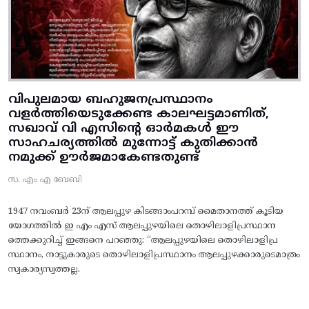
വിപുലമായ ബഹുജനപ്രസ്ഥാനം
വളർത്തിയെടുക്കേണ്ട കാലഘട്ടമാണിത്,
സഖാവ് വി എസിന്റെ ഓർമകൾ ഈ
സാഹചര്യത്തിൽ മുന്നോട്ട്‌ കുതിക്കാൻ
നമുക്ക് ഊർജമാകേണ്ടതുണ്ട്
സ. എം എ ബേബി
1947 നവംബർ 23ന് ആലപ്പുഴ കിടങ്ങാംപറമ്പ്‌ മൈതാനത്ത്‌ കൂടിയ
യോഗത്തിൽ ഇ എം എസ് ആലപ്പുഴയിലെ തൊഴിലാളിപ്രസ്ഥാന
ത്തെക്കുറിച്ച് ഇങ്ങനെ പറഞ്ഞു: “ആലപ്പുഴയിലെ തൊഴിലാളിപ്ര
സ്ഥാനം, നാട്ടുകാരുടെ തൊഴിലാളിപ്രസ്ഥാനം ആലപ്പുഴക്കാരുടെമാത്രം
സ്വകാര്യസ്വത്തല്ല.